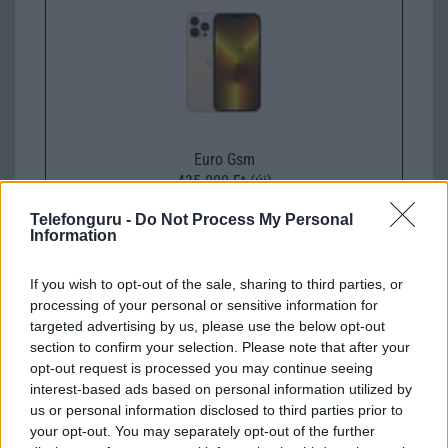
Euro Gsm
435.000 Ft (új)
Telefonguru -
Do Not Process My Personal
Information
If you wish to opt-out of the sale, sharing to third parties, or
Számos népszerű Samsung Galaxy
processing of your personal or sensitive information for
készülék kimarad a One UI 9
targeted advertising by us, please use the below opt-out
frissítésből – itt a lista az érintett
section to confirm your selection. Please note that after your
modellekről
opt-out request is processed you may continue seeing
2026.06.30
| Phone Arena
interest-based ads based on personal information utilized by
A One UI 9 érkezése új mesterséges intelligencia-
us or personal information disclosed to third parties prior to
funkciókat és továbbfejlesztett kezelőfelületet hoz,
your opt-out. You may separately opt-out of the further
azonban több korábbi csúcskategóriás és középkategóriás