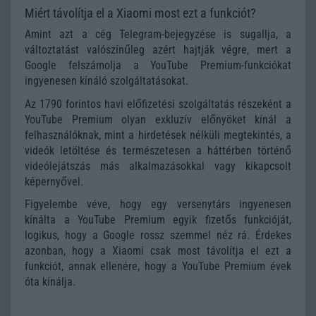
Miért távolítja el a Xiaomi most ezt a funkciót?
Amint azt a cég Telegram-bejegyzése is sugallja, a
változtatást valószínűleg azért hajtják végre, mert a
Google felszámolja a YouTube Premium-funkciókat
ingyenesen kínáló szolgáltatásokat.
Az 1790 forintos havi előfizetési szolgáltatás részeként a
YouTube Premium olyan exkluzív előnyöket kínál a
felhasználóknak, mint a hirdetések nélküli megtekintés, a
videók letöltése és természetesen a háttérben történő
videólejátszás más alkalmazásokkal vagy kikapcsolt
képernyővel.
Figyelembe véve, hogy egy versenytárs ingyenesen
kínálta a YouTube Premium egyik fizetős funkcióját,
logikus, hogy a Google rossz szemmel néz rá. Érdekes
azonban, hogy a Xiaomi csak most távolítja el ezt a
funkciót, annak ellenére, hogy a YouTube Premium évek
óta kínálja.