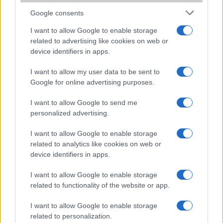
sokan mégsem tudnak róla
Google consents
2026.07.12
| Android Central
I want to allow Google to enable storage
Az Edge Panel az egyik leghasznosabb funkció, amely
related to advertising like cookies on web or
jelentősen felgyorsítja a mindennapi használatot,
device identifiers in apps.
miközben a Pixel telefonokból továbbra is hiányzik.
I want to allow my user data to be sent to
Google for online advertising purposes.
I want to allow Google to send me
personalized advertising.
KAPCSOLÓDÓ HÍREK
I want to allow Google to enable storage
Xiaomi Mi-3: brutális tudás fillérekért!
related to analytics like cookies on web or
device identifiers in apps.
Xiaomi Red Rice: 4.7 col, négy mag, szinte ingyen
Megjelent a Xiaomi Mi Note csúcsmobil!
I want to allow Google to enable storage
related to functionality of the website or app.
A kínaiak tovább támadnak, itt a Redmi Note 4
I want to allow Google to enable storage
MIUI 9: osztott kijelzővel, gyorsabban
related to personalization.