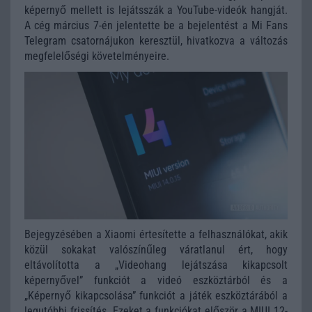
képernyő mellett is lejátsszák a YouTube-videók hangját.
A cég március 7-én jelentette be a bejelentést a Mi Fans
Telegram csatornájukon keresztül, hivatkozva a változás
megfelelőségi követelményeire.
Bejegyzésében a Xiaomi értesítette a felhasználókat, akik
közül sokakat valószínűleg váratlanul ért, hogy
eltávolította a „Videohang lejátszása kikapcsolt
képernyővel” funkciót a videó eszköztárból és a
„Képernyő kikapcsolása” funkciót a játék eszköztárából a
legutóbbi frissítés. Ezeket a funkciókat először a MIUI 12-