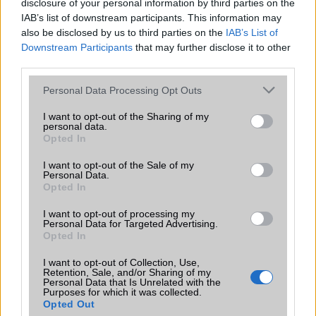
disclosure of your personal information by third parties on the
Galaxy készülék számára ez lesz az út vége.
IAB’s list of downstream participants. This information may
also be disclosed by us to third parties on the
IAB’s List of
iPhone 18 bemutató dátum - ekkor
Downstream Participants
that may further disclose it to other
rántja le a leplet az Apple az új
third parties.
csúcsmobilokról
2026.06.29
| Phone Arena
Please note that this website/app uses one or more Google
Personal Data Processing Opt Outs
A szeptemberi eseményen az iPhone 18 Pro modellek
services and may gather and store information including but
mellett a régóta pletykált hajlítható iPhone Ultra is
not limited to your visit or usage behaviour. You may click to
I want to opt-out of the Sharing of my
personal data.
bemutatkozhat, miközben az áremelésekről szóló
grant or deny consent to Google and its third-party tags to
Opted In
találgatások továbbra is beárnyékolják a rajtot.
use your data for below specified purposes in below Google
consent section.
I want to opt-out of the Sale of my
Az Android rejtett automatizmusai: hat
Personal Data.
funkció, amely észrevétlenül könnyíti
Opted In
meg a mindennapokat
I want to opt-out of processing my
2026.06.14
| Android Police
Personal Data for Targeted Advertising.
Sok felhasználó külön alkalmazásokra esküszik, pedig az
Opted In
Android már évek óta olyan intelligens funkciókat kínál,
amelyek maguktól dolgoznak a háttérben.
I want to opt-out of Collection, Use,
Retention, Sale, and/or Sharing of my
Personal Data that Is Unrelated with the
Purposes for which it was collected.
Ez a rejtett Samsung funkció teljesen
Opted Out
megváltoztatja a mobilhasználatot –