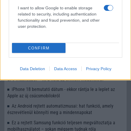
Jön a MIUI 11!
I want to allow Google to enable storage
A Xiaomi okostelefonokon mostantól „HyperOS” fog futni
related to security, including authentication
functionality and fraud prevention, and other
A Xiaomi 14 sorozat ebben a hónapban érkezik
user protection.
További hírek
CONFIRM
LEGOLVASOTTABBAK
Data Deletion
Data Access
Privacy Policy
Számos népszerű Samsung Galaxy készülék kimarad a One
UI 9 frissítésből – itt a lista az érintett modellekről
iPhone 18 bemutató dátum - ekkor rántja le a leplet az
Apple az új csúcsmobilokról
Az Android rejtett automatizmusai: hat funkció, amely
észrevétlenül könnyíti meg a mindennapokat
Ez a rejtett Samsung funkció teljesen megváltoztatja a
mobilhasználatot – sokan mégsem tudnak róla