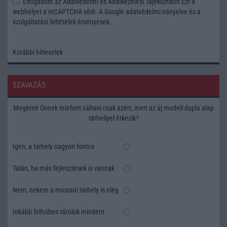
Elfogadom az
Adatvédelmi és Adatkezelési Tájékoztatót
Ezt a
webhelyet a reCAPTCHA védi. A Google
adatvédelmi irányelve
és a
szolgáltatási feltételek
érvényesek.
Korábbi hírlevelek
SZAVAZÁS
Megérné Önnek telefont váltani csak azért, mert az új modell dupla alap
tárhellyel érkezik?
Igen, a tárhely nagyon fontos
Talán, ha más fejlesztések is vannak
Nem, nekem a mostani tárhely is elég
Inkább felhőben tárolok mindent