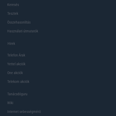
Keresés
Tesztek
Összehasonlítás
Használati útmutatók
Hirek
Telefon Árak
Yettel akciók
One akciók
Telekom akciók
Tanácsdóguru
Wiki
Internet sebességmérő