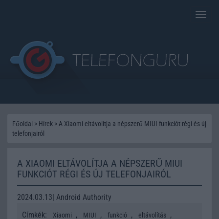
Toggle
naviga
Főoldal
>
Hírek
>
A Xiaomi eltávolítja a népszerű MIUI funkciót régi és új
telefonjairól
A XIAOMI ELTÁVOLÍTJA A NÉPSZERŰ MIUI
FUNKCIÓT RÉGI ÉS ÚJ TELEFONJAIRÓL
2024.03.13| Android Authority
Címkék:
,
,
,
,
Xiaomi
MIUI
funkció
eltávolítás