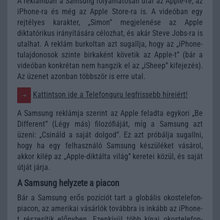
A reklámban a Samsung folyamatosan utal az Apple-re, az
iPhone-ra és még az Apple Store-ra is. A videóban egy
rejtélyes karakter, „Simon” megjelenése az Apple
diktatórikus irányítására célozhat, és akár Steve Jobs-ra is
utalhat. A reklám burkoltan azt sugallja, hogy az „iPhone-
tulajdonosok szinte birkaként követik az Apple-t” (bár a
videóban konkrétan nem hangzik el az „iSheep” kifejezés).
Az üzenet azonban többször is erre utal.
Kattintson ide a Telefonguru legfrissebb híreiért!
A Samsung reklámja szerint az Apple feladta egykori „Be
Different” (Légy más) filozófiáját, míg a Samsung azt
üzeni: „Csináld a saját dolgod”. Ez azt próbálja sugallni,
hogy ha egy felhasználó Samsung készüléket vásárol,
akkor kilép az „Apple-diktálta világ” keretei közül, és saját
útját járja.
A Samsung helyzete a piacon
Bár a Samsung erős pozíciót tart a globális okostelefon-
piacon, az amerikai vásárlók továbbra is inkább az iPhone-
t részesítik előnyben. Ezenkívül több kínai okostelefon-