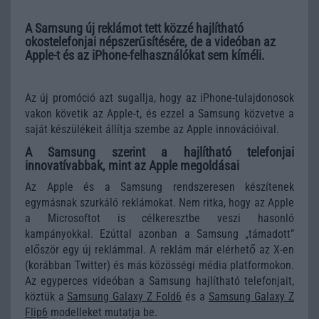
A Samsung új reklámot tett közzé hajlítható
okostelefonjai népszerűsítésére, de a videóban az
Apple-t és az iPhone-felhasználókat sem kíméli.
Az új promóció azt sugallja, hogy az iPhone-tulajdonosok
vakon követik az Apple-t, és ezzel a Samsung közvetve a
saját készülékeit állítja szembe az Apple innovációival.
A Samsung szerint a hajlítható telefonjai
innovatívabbak, mint az Apple megoldásai
Az Apple és a Samsung rendszeresen készítenek
egymásnak szurkáló reklámokat. Nem ritka, hogy az Apple
a Microsoftot is célkeresztbe veszi hasonló
kampányokkal. Ezúttal azonban a Samsung „támadott”
először egy új reklámmal. A reklám már elérhető az X-en
(korábban Twitter) és más közösségi média platformokon.
Az egyperces videóban a Samsung hajlítható telefonjait,
köztük a
Samsung Galaxy Z Fold6
és a
Samsung Galaxy Z
Flip6
modelleket mutatja be.