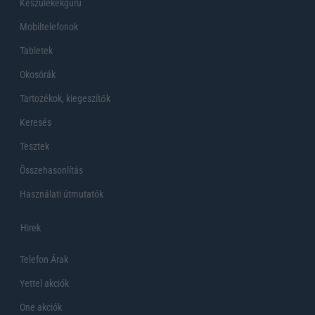
Készülékekguru
Mobiltelefonok
Tabletek
Okosórák
Tartozékok, kiegeszítők
Keresés
Tesztek
Összehasonlítás
Használati útmutatók
Hirek
Telefon Árak
Yettel akciók
One akciók