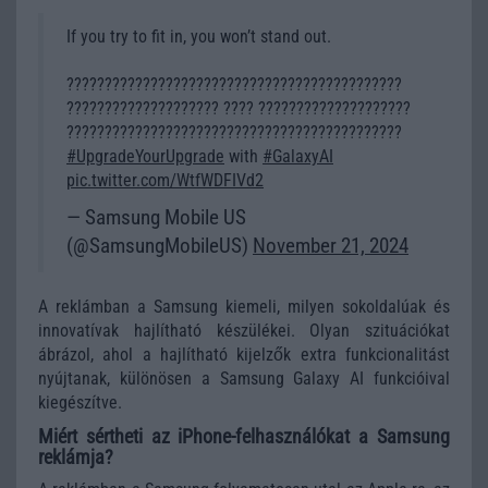
If you try to fit in, you won’t stand out.
????????????????????????????????????????????
???????????????????? ???? ????????????????????
????????????????????????????????????????????
#UpgradeYourUpgrade
with
#GalaxyAI
pic.twitter.com/WtfWDFIVd2
— Samsung Mobile US
(@SamsungMobileUS)
November 21, 2024
A reklámban a Samsung kiemeli, milyen sokoldalúak és
innovatívak hajlítható készülékei. Olyan szituációkat
ábrázol, ahol a hajlítható kijelzők extra funkcionalitást
nyújtanak, különösen a Samsung Galaxy AI funkcióival
kiegészítve.
Miért sértheti az iPhone-felhasználókat a Samsung
reklámja?