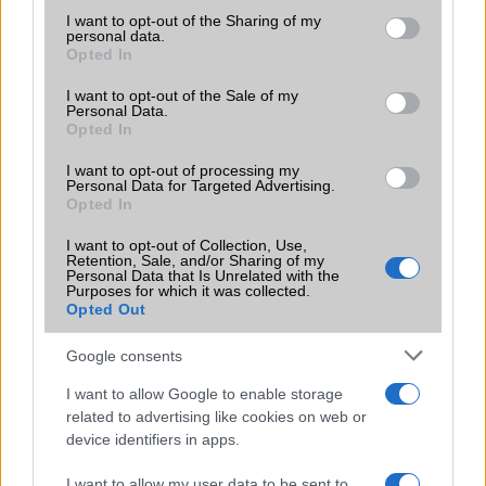
2026.06.14
| Android Police
not limited to your visit or usage behaviour. You may click to
I want to opt-out of the Sharing of my
personal data.
Sok felhasználó külön alkalmazásokra esküszik, pedig az
grant or deny consent to Google and its third-party tags to
Opted In
Android már évek óta olyan intelligens funkciókat kínál,
use your data for below specified purposes in below Google
amelyek maguktól dolgoznak a háttérben.
consent section.
I want to opt-out of the Sale of my
Personal Data.
Opted In
Ez a rejtett Samsung funkció teljesen
megváltoztatja a mobilhasználatot –
I want to opt-out of processing my
sokan mégsem tudnak róla
Personal Data for Targeted Advertising.
Opted In
2026.07.12
| Android Central
Az Edge Panel az egyik leghasznosabb funkció, amely
I want to opt-out of Collection, Use,
jelentősen felgyorsítja a mindennapi használatot,
Retention, Sale, and/or Sharing of my
Personal Data that Is Unrelated with the
miközben a Pixel telefonokból továbbra is hiányzik.
Purposes for which it was collected.
Opted Out
Google consents
I want to allow Google to enable storage
related to advertising like cookies on web or
KAPCSOLÓDÓ HÍREK
device identifiers in apps.
Galaxy S III vs iPhone 4S
I want to allow my user data to be sent to