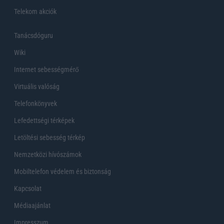
Telekom akciók
Tanácsdóguru
Wiki
Internet sebességmérő
Virtuális valóság
Telefonkönyvek
Lefedettségi térképek
Letöltési sebesség térkép
Nemzetközi hívószámok
Mobiltelefon védelem és biztonság
Kapcsolat
Médiaajánlat
Impresszum