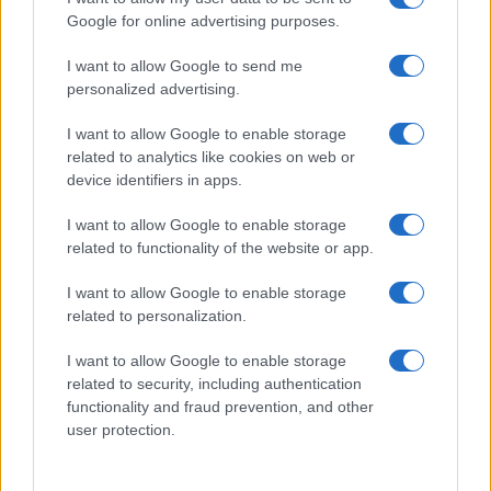
Az LG trollkodik a Times Square-en!
Google for online advertising purposes.
Ilyen jó az iPhone-nal fotózni
I want to allow Google to send me
personalized advertising.
Fotókon a Google Nexus S4
I want to allow Google to enable storage
iPhone 5S és iPhone 5C: szavak nélkül
related to analytics like cookies on web or
A Samsung megint beszólt az Apple-nek
device identifiers in apps.
Laggoló iPhone helyett válts Galaxy S9-re
I want to allow Google to enable storage
related to functionality of the website or app.
Forradalmi frissítés érkezhet a Samsung új készülékeire
I want to allow Google to enable storage
További hírek
related to personalization.
I want to allow Google to enable storage
related to security, including authentication
LEGOLVASOTTABBAK
functionality and fraud prevention, and other
user protection.
Számos népszerű Samsung Galaxy készülék kimarad a One
UI 9 frissítésből – itt a lista az érintett modellekről