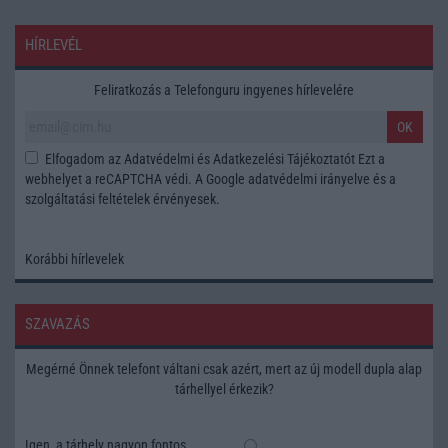
HÍRLEVÉL
Feliratkozás a Telefonguru ingyenes hírlevelére
OK
Elfogadom az
Adatvédelmi és Adatkezelési Tájékoztatót
Ezt a
webhelyet a reCAPTCHA védi. A Google
adatvédelmi irányelve
és a
szolgáltatási feltételek
érvényesek.
Korábbi hírlevelek
SZAVAZÁS
Megérné Önnek telefont váltani csak azért, mert az új modell dupla alap
tárhellyel érkezik?
Igen, a tárhely nagyon fontos