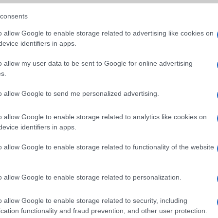
consents
15 Plus
Apple iPhone 16e
Xiaomi 15
o allow Google to enable storage related to advertising like cookies on
evice identifiers in apps.
o allow my user data to be sent to Google for online advertising
s.
to allow Google to send me personalized advertising.
GSM
Euro Gsm
Euro Gsm
o allow Google to enable storage related to analytics like cookies on
(új)
188.000 Ft (új)
232.000 Ft (új)
evice identifiers in apps.
o allow Google to enable storage related to functionality of the website
s népszerű Samsung
iPhone 18 bemutató dát
o allow Google to enable storage related to personalization.
 készülék kimarad a
ekkor rántja le a leplet 
9 frissítésből – itt a
Apple az új csúcsmobil
o allow Google to enable storage related to security, including
z érintett modellekről
2026.06.29
| Phone Arena
cation functionality and fraud prevention, and other user protection.