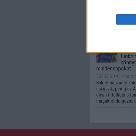
2026.06.30
| Phone
A One UI 9 érkezése
intelligencia-funkci
kezelőfelületet hoz
csúcskategóriás és 
készülék számára ez
Az Andr
automa
funkci
könnyí
mindennapokat
2026.06.14
| Androi
Sok felhasználó kül
esküszik, pedig az 
olyan intelligens fu
maguktól dolgoznak 