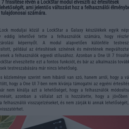
 frissítése révén a LockStar modul elveszíti az értesítések
lehetőségét, ami jelentős változást hoz a felhasználói élményb
 tulajdonosai számára.
ck moduljai közül a LockStar a Galaxy készülékek egyik nép
ly eddig lehetővé tette a felhasználók számára, hogy részle
zárolási képernyőt. A modul alapvetően különféle testresz
sított, például az értesítések színének és méretének megváltoztat
jenek a felhasználók egyedi stílusához. Azonban a One UI 7 frissíté
ckStar elveszítette ezt a fontos funkciót, és bár az alkalmazás továb
tések testreszabására már nincs lehetőség.
s közleménye szerint nem hibáról van szó, hanem arról, hogy a vál
ött, hogy a One UI 7-ben nem kívánja támogatni az egyéni értesítés
ár nem kínálja azt a lehetőséget, hogy a felhasználók módosíts
lenését, azonban a vállalat azt is hozzátette, hogy a jövőbe
 a felhasználói visszajelzéseket, és nem zárják ki annak lehetőségét
visszatérhet.