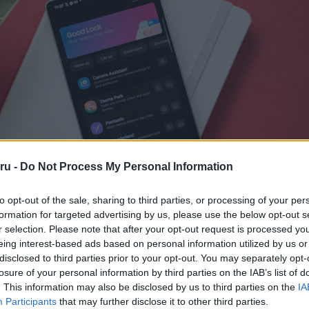
ru -
Do Not Process My Personal Information
rta le teljesen a funkció jövőjét, az üzenet arra utal, hogy a vállal
to opt-out of the sale, sharing to third parties, or processing of your per
esítések testreszabásának további fejlesztését a LockStarban. 
formation for targeted advertising by us, please use the below opt-out s
a Samsung egy olyan alternatív megoldásra összpontosít, amely leh
r selection. Please note that after your opt-out request is processed y
esítéseket a One UI 7 alapverziójában. A LockStar továbbra is elérh
eing interest-based ads based on personal information utilized by us or
ést tartalmaz, tehát a felhasználók más testreszabási lehetősé
disclosed to third parties prior to your opt-out. You may separately opt-
 vehetnek.
losure of your personal information by third parties on the IAB’s list of
. This information may also be disclosed by us to third parties on the
IA
értesítések testreszabása nélkül is működik, a változások nem m
Participants
that may further disclose it to other third parties.
ra lesznek üdvözlendők, akik eddig használták ezt a funkciót.