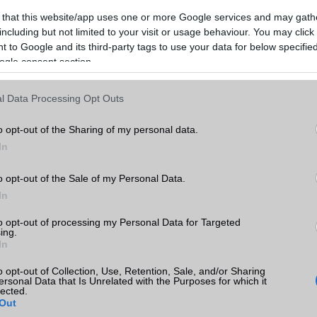
bra is szeretnék finomhangolni a zárolási képernyőjüket, a Samsung
 that this website/app uses one or more Google services and may gath
si lehetőségeket kínál, de az értesítések egyéni módosítása sajno
including but not limited to your visit or usage behaviour. You may click 
özé a One UI 7-ben.
 to Google and its third-party tags to use your data for below specifi
ogle consent section.
l Data Processing Opt Outs
elefongurus hírek erre!
o opt-out of the Sharing of my personal data.
ó linkek:
In
o opt-out of the Sale of my Personal Data.
In
to opt-out of processing my Personal Data for Targeted
ing.
In
o opt-out of Collection, Use, Retention, Sale, and/or Sharing
ersonal Data that Is Unrelated with the Purposes for which it
lected.
Out
SM kiemelt ajánlatok