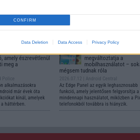
 Arena
A szeptemberi eseményen az iPhone 18
 új mesterséges
modellek mellett a régóta pletykált
ókat és továbbfejlesztett
hajlítható iPhone Ultra is bemutatkozha
, azonban több korábbi
miközben az áremelésekről szóló
CONFIRM
középkategóriás Galaxy
találgatások továbbra is beárnyékolják 
 lesz az út vége.
rajtot.
Data Deletion
Data Access
Privacy Policy
oid rejtett
Ez a rejtett Samsung
tizmusai: hat
funkció teljesen
ó, amely észrevétlenül
megváltoztatja a
ti meg a
mobilhasználatot – so
mégsem tudnak róla
d Police
2026.07.12
| Android Central
ön alkalmazásokra
Az Edge Panel az egyik leghasznosabb
Android már évek óta
funkció, amely jelentősen felgyorsítja a
nkciókat kínál, amelyek
mindennapi használatot, miközben a Pi
a háttérben.
telefonokból továbbra is hiányzik.