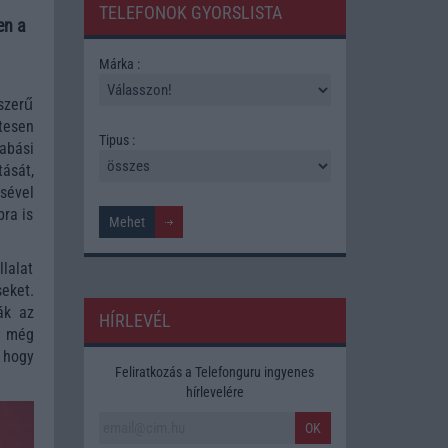
TELEFONOK GYORSLISTA
en a
Márka :
szerű
tesen
Tipus :
abási
ását,
sével
bra is
lalat
eket.
ák az
HÍRLEVÉL
n még
, hogy
Feliratkozás a Telefonguru ingyenes
hírlevelére
OK