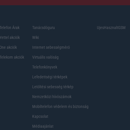
Telefon Árak
Tanácsdóguru
UjesHasznaltGSM
Yettel akciók
Wiki
One akciók
Internet sebességmérő
Telekom akciók
Virtuális valóság
Telefonkönyvek
Lefedettségi térképek
Letöltési sebesség térkép
Nemzetközi hívószámok
Mobiltelefon védelem és biztonság
Kapcsolat
Médiaajánlat