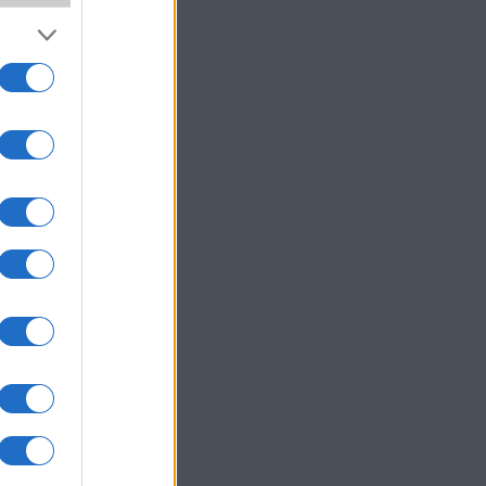
um -
az
okról