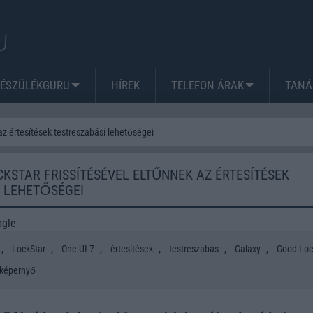
KÉSZÜLÉKGURU
HÍREK
TELEFON ÁRAK
TANÁ
az értesítések testreszabási lehetőségei
KSTAR FRISSÍTÉSÉVEL ELTŰNNEK AZ ÉRTESÍTÉSEK
 LEHETŐSÉGEI
ogle
,
,
,
,
,
,
LockStar
One UI 7
értesítések
testreszabás
Galaxy
Good Loc
 képernyő