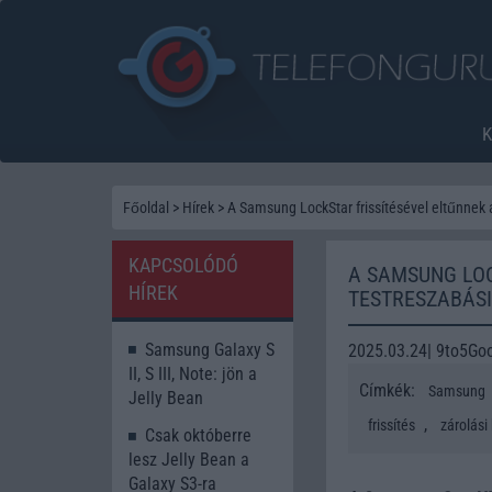
Főoldal
>
Hírek
>
A Samsung LockStar frissítésével eltűnnek 
KAPCSOLÓDÓ
A SAMSUNG LOC
HÍREK
TESTRESZABÁSI
Samsung Galaxy S
2025.03.24| 9to5Go
II, S III, Note: jön a
Címkék:
Samsung
Jelly Bean
,
frissítés
zárolási
Csak októberre
lesz Jelly Bean a
Galaxy S3-ra