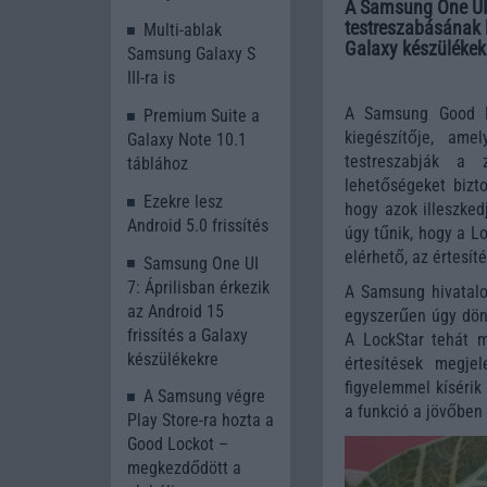
A Samsung One UI 7
testreszabásának 
Multi-ablak
Galaxy készülékek
Samsung Galaxy S
III-ra is
A Samsung Good Lo
Premium Suite a
kiegészítője, ame
Galaxy Note 10.1
testreszabják a 
táblához
lehetőségeket bizto
Ezekre lesz
hogy azok illeszked
Android 5.0 frissítés
úgy tűnik, hogy a Lo
elérhető, az értesí
Samsung One UI
7: Áprilisban érkezik
A Samsung hivatalo
az Android 15
egyszerűen úgy dönt
frissítés a Galaxy
A LockStar tehát m
készülékekre
értesítések megje
figyelemmel kísérik
A Samsung végre
a funkció a jövőben 
Play Store-ra hozta a
Good Lockot –
megkezdődött a