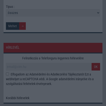
Tipus :
HÍRLEVÉL
Feliratkozás a Telefonguru ingyenes hírlevelére
OK
Elfogadom az
Adatvédelmi és Adatkezelési Tájékoztatót
Ezt a
webhelyet a reCAPTCHA védi. A Google
adatvédelmi irányelve
és a
szolgáltatási feltételek
érvényesek.
Korábbi hírlevelek