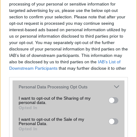
processing of your personal or sensitive information for
targeted advertising by us, please use the below opt-out
Számos népszerű Samsung Galaxy
section to confirm your selection. Please note that after your
készülék kimarad a One UI 9
opt-out request is processed you may continue seeing
frissítésből – itt a lista az érintett
interest-based ads based on personal information utilized by
modellekről
us or personal information disclosed to third parties prior to
2026.06.30
| Phone Arena
your opt-out. You may separately opt-out of the further
A One UI 9 érkezése új mesterséges intelligencia-
disclosure of your personal information by third parties on the
funkciókat és továbbfejlesztett kezelőfelületet hoz,
IAB’s list of downstream participants. This information may
azonban több korábbi csúcskategóriás és középkategóriás
also be disclosed by us to third parties on the
IAB’s List of
Galaxy készülék számára ez lesz az út vége.
Downstream Participants
that may further disclose it to other
third parties.
iPhone 18 bemutató dátum - ekkor
rántja le a leplet az Apple az új
Please note that this website/app uses one or more Google
Personal Data Processing Opt Outs
csúcsmobilokról
services and may gather and store information including but
not limited to your visit or usage behaviour. You may click to
I want to opt-out of the Sharing of my
2026.06.29
| Phone Arena
personal data.
grant or deny consent to Google and its third-party tags to
A szeptemberi eseményen az iPhone 18 Pro modellek
Opted In
use your data for below specified purposes in below Google
mellett a régóta pletykált hajlítható iPhone Ultra is
bemutatkozhat, miközben az áremelésekről szóló
consent section.
I want to opt-out of the Sale of my
találgatások továbbra is beárnyékolják a rajtot.
Personal Data.
Opted In
Az Android rejtett automatizmusai: hat