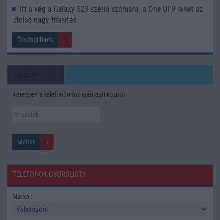
Itt a vég a Galaxy S23 széria számára: a One UI 9 lehet az
utolsó nagy frissítés
További hírek
Mennyibe kerül
Keressen a telefonboltok ajánlatai között!
TELEFONOK GYORSLISTA
Márka :