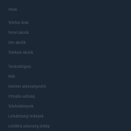
Hirek
Telefon Árak
Yettel akciók
One akciók
Telekom akciók
Tanácsdóguru
Wiki
Internet sebességmérő
Virtuális valóság
Telefonkönyvek
Lefedettségi térképek
Letöltési sebesség térkép