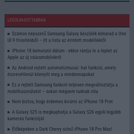
LEGOLVASOTTABBAK
Számos népszerű Samsung Galaxy készülék kimarad a One
UI 9 frissítésből – itt a lista az érintett modellekről
iPhone 18 bemutató dátum - ekkor rántja le a leplet az
Apple az új csúcsmobilokról
Az Android rejtett automatizmusai: hat funkció, amely
észrevétlenül könnyíti meg a mindennapokat
Ez a rejtett Samsung funkció teljesen megváltoztatja a
mobilhasználatot – sokan mégsem tudnak róla
Nem biztos, hogy érdemes kivárni az iPhone 18 Prot
A Galaxy S25 is megkaphatja a Galaxy S26 egyik legjobb
kamerás funkcióját
Élőképeken a Dark Cherry színű iPhone 18 Pro Max!