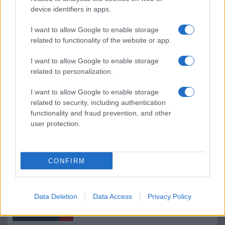
device identifiers in apps.
Próbáld ki: új funkciók a Google Fotókban!
I want to allow Google to enable storage
Még jobb lett a Google Fotók keresője
related to functionality of the website or app.
Jön a Google Fotók következő ügyes trükkje
I want to allow Google to enable storage
9 Google Fotók keresési trükk, amivel másodpercek alatt
related to personalization.
megtalálhatod a képeidet
I want to allow Google to enable storage
A Google Fotók vadonatúj szerkesztőt kapott 10.
related to security, including authentication
születésnapjára
functionality and fraud prevention, and other
user protection.
A Google Fotók jelentősen átalakult a fotómegtekintés
terén
Így néz ki a Google Fotók új szerkesztője – sokan imádják,
CONFIRM
mások kritizálják
AI-alapú fotókezeléssel bővül a Google Photos – új korszak
kezdődik a képrendezésben
Data Deletion
Data Access
Privacy Policy
További hírek