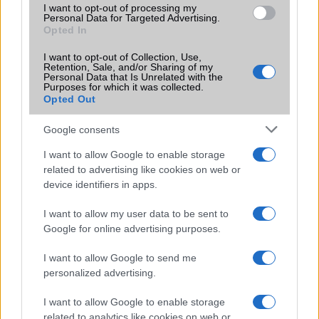
I want to opt-out of processing my
funkció, amely észrevétlenül könnyíti
Personal Data for Targeted Advertising.
meg a mindennapokat
Opted In
2026.06.14
| Android Police
I want to opt-out of Collection, Use,
Sok felhasználó külön alkalmazásokra esküszik, pedig az
Retention, Sale, and/or Sharing of my
Android már évek óta olyan intelligens funkciókat kínál,
Personal Data that Is Unrelated with the
Purposes for which it was collected.
amelyek maguktól dolgoznak a háttérben.
Opted Out
Ez a rejtett Samsung funkció teljesen
Google consents
megváltoztatja a mobilhasználatot –
sokan mégsem tudnak róla
I want to allow Google to enable storage
related to advertising like cookies on web or
2026.07.12
| Android Central
device identifiers in apps.
Az Edge Panel az egyik leghasznosabb funkció, amely
jelentősen felgyorsítja a mindennapi használatot,
I want to allow my user data to be sent to
miközben a Pixel telefonokból továbbra is hiányzik.
Google for online advertising purposes.
I want to allow Google to send me
personalized advertising.
I want to allow Google to enable storage
KAPCSOLÓDÓ HÍREK
related to analytics like cookies on web or