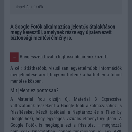
tippek és trükkök
A Google Fotók alkalmazása jelentős átalakításon
megy keresztül, amelynek része egy újratervezett
biztonsági mentési élmény is.
Böngésszen tovább legfrissebb híreink között!
A cél: átláthatóbb, vizuálisan egyértelműbb információk
megjelenítése arról, hogy mi történik a háttérben a fotóid
mentése közben.
Mit jelent ez pontosan?
A Material You dizájn új, Material 3 Expressive
változatának részeként a Google több alkalmazásához is
frissítéseket készít (például a Naptárhoz és a Files by
Google-höz), hogy egységes vizuális élményt nyújtson. A
Google Fotók is megkapja ezt a frissítést – méghozzá
nem csak kinézetében, hanem funkcióiban is. Egy APK