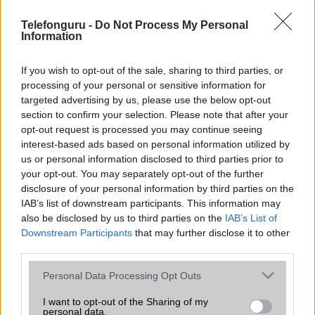
Ez a rejtett Samsung funkció teljesen
Telefonguru -
Do Not Process My Personal
Information
megváltoztatja a mobilhasználatot –
sokan mégsem tudnak róla
If you wish to opt-out of the sale, sharing to third parties, or
2026.07.12
| Android Central
processing of your personal or sensitive information for
Az Edge Panel az egyik leghasznosabb funkció, amely
jelentősen felgyorsítja a mindennapi használatot,
targeted advertising by us, please use the below opt-out
miközben a Pixel telefonokból továbbra is hiányzik.
section to confirm your selection. Please note that after your
opt-out request is processed you may continue seeing
interest-based ads based on personal information utilized by
us or personal information disclosed to third parties prior to
your opt-out. You may separately opt-out of the further
disclosure of your personal information by third parties on the
KAPCSOLÓDÓ HÍREK
IAB’s list of downstream participants. This information may
also be disclosed by us to third parties on the
IAB’s List of
Downstream Participants
that may further disclose it to other
Nagyon ciki, a Nokia megpróbált átverni mindenkit
third parties.
A Nokia kamuzik a Lumia 920 fotóiról is!
Please note that this website/app uses one or more Google
Personal Data Processing Opt Outs
Nokia Lumia 920 OIS videó remake
services and may gather and store information including but
not limited to your visit or usage behaviour. You may click to
I want to opt-out of the Sharing of my
HTC M7: ultrapixel kamerával
personal data.