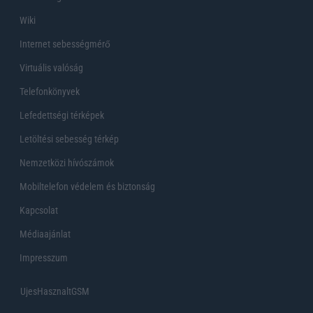
Wiki
Internet sebességmérő
Virtuális valóság
Telefonkönyvek
Lefedettségi térképek
Letöltési sebesség térkép
Nemzetközi hívószámok
Mobiltelefon védelem és biztonság
Kapcsolat
Médiaajánlat
Impresszum
UjesHasznaltGSM