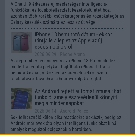
A One UI 9 érkezése új mesterséges intelligencia-
funkciókat és továbbfejlesztett kezelőfelületet hoz,
azonban több korábbi csúcskategóriás és középkategóriás
Galaxy készülék számára ez lesz az út vége.
iPhone 18 bemutató dátum - ekkor
rántja le a leplet az Apple az új
csúcsmobilokról
2026.06.29
| Phone Arena
A szeptemberi eseményen az iPhone 18 Pro modellek
mellett a régóta pletykált hajlítható iPhone Ultra is
bemutatkozhat, miközben az áremelésekről szóló
találgatások továbbra is beárnyékolják a rajtot.
Az Android rejtett automatizmusai: hat
funkció, amely észrevétlenül könnyíti
meg a mindennapokat
2026.06.14
| Android Police
Sok felhasználó külön alkalmazásokra esküszik, pedig az
Android már évek óta olyan intelligens funkciókat kínál,
amelyek maguktól dolgoznak a háttérben.