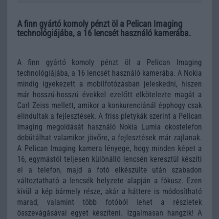
A finn gyártó komoly pénzt öl a Pelican Imaging
technológiájába, a 16 lencsét használó kamerába.
A finn gyártó komoly pénzt öl a Pelican Imaging
technológiájába, a 16 lencsét használó kamerába. A Nokia
mindig igyekezett a mobilfotózásban jeleskedni, hiszen
már hosszú-hosszú évekkel ezelőtt elkötelezte magát a
Carl Zeiss mellett, amikor a konkurenciánál épphogy csak
elindultak a fejlesztések. A friss pletykák szerint a Pelican
Imaging megoldását használó Nokia Lumia okostelefon
debütálhat valamikor jövőre, a fejlesztések már zajlanak.
A Pelican Imaging kamera lényege, hogy minden képet a
16, egymástól teljesen különálló lencsén keresztül készíti
el a telefon, majd a fotó elkészülte után szabadon
változtatható a lencsék helyzete alapján a fókusz. Ezen
kívül a kép bármely része, akár a háttere is módosítható
marad, valamint több fotóból lehet a részletek
összevágásával egyet készíteni. Izgalmasan hangzik! A