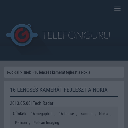
Toggle
naviga
Főoldal
>
Hírek
>
16 lencsés kamerát fejleszt a Nokia
16 LENCSÉS KAMERÁT FEJLESZT A NOKIA
2013.05.08| Tech Radar
Címkék:
,
,
,
,
16 megapixel
16 lencse
kamera
Nokia
,
Pelican
Pelican Imaging