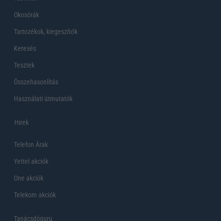
Okosórák
Tartozékok, kiegeszítők
Keresés
Tesztek
Összehasonlítás
Használati útmutatók
Hirek
Telefon Árak
Yettel akciók
One akciók
Telekom akciók
Tanácsdóguru