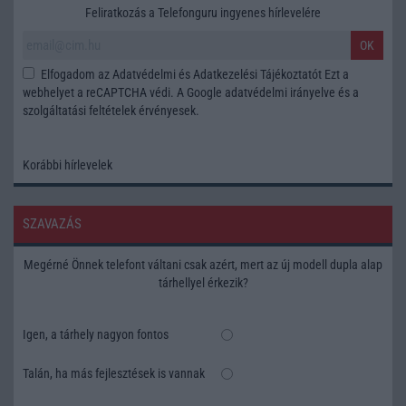
Feliratkozás a Telefonguru ingyenes hírlevelére
OK
Elfogadom az
Adatvédelmi és Adatkezelési Tájékoztatót
Ezt a
webhelyet a reCAPTCHA védi. A Google
adatvédelmi irányelve
és a
szolgáltatási feltételek
érvényesek.
Korábbi hírlevelek
SZAVAZÁS
Megérné Önnek telefont váltani csak azért, mert az új modell dupla alap
tárhellyel érkezik?
Igen, a tárhely nagyon fontos
Talán, ha más fejlesztések is vannak