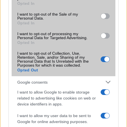
grant or deny consent to Google and its third-party tags to
Opted In
use your data for below specified purposes in below Google
MWC: Ez a MeeGo utójda - videón a Jolla Sailfish
consent section.
I want to opt-out of the Sale of my
Eldar Murtazin: majdnem tökéletes lesz az új Nokia
Personal Data.
Catwalk
Opted In
Samsung Galaxy S4 Zoom: 16 megapixellel
I want to opt-out of processing my
Personal Data for Targeted Advertising.
Opted In
Megjelent a fotómobil Samsung Galaxy S4 Zoom
I want to opt-out of Collection, Use,
További hírek
Retention, Sale, and/or Sharing of my
Personal Data that Is Unrelated with the
Purposes for which it was collected.
Opted Out
LEGOLVASOTTABBAK
Google consents
I want to allow Google to enable storage
Számos népszerű Samsung Galaxy készülék kimarad a One
related to advertising like cookies on web or
UI 9 frissítésből – itt a lista az érintett modellekről
device identifiers in apps.
iPhone 18 bemutató dátum - ekkor rántja le a leplet az
Apple az új csúcsmobilokról
I want to allow my user data to be sent to
Google for online advertising purposes.
Az Android rejtett automatizmusai: hat funkció, amely