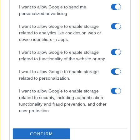
észrevétlenül könnyíti meg a mindennapokat
I want to allow Google to send me
personalized advertising.
Ez a rejtett Samsung funkció teljesen megváltoztatja a
mobilhasználatot – sokan mégsem tudnak róla
I want to allow Google to enable storage
related to analytics like cookies on web or
Nem biztos, hogy érdemes kivárni az iPhone 18 Prot
device identifiers in apps.
A Galaxy S25 is megkaphatja a Galaxy S26 egyik legjobb
kamerás funkcióját
I want to allow Google to enable storage
related to functionality of the website or app.
Élőképeken a Dark Cherry színű iPhone 18 Pro Max!
I want to allow Google to enable storage
Itt a vég a Galaxy S23 széria számára: a One UI 9 lehet az
related to personalization.
utolsó nagy frissítés
I want to allow Google to enable storage
További hírek
related to security, including authentication
functionality and fraud prevention, and other
user protection.
Mennyibe kerül
Keressen a telefonboltok ajánlatai között!
CONFIRM