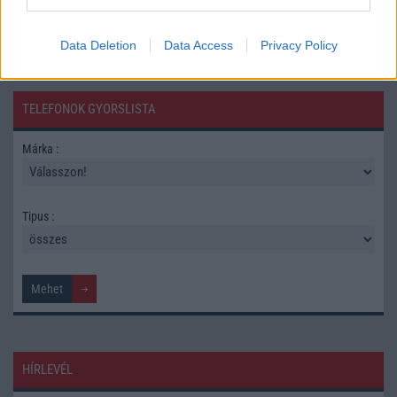
Data Deletion
Data Access
Privacy Policy
TELEFONOK GYORSLISTA
Márka :
Tipus :
HÍRLEVÉL