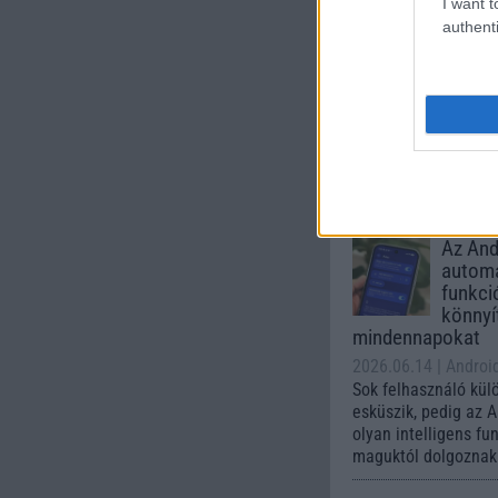
I want t
Galaxy
authenti
One UI 
lista a
2026.06.30
| Phone
A One UI 9 érkezése
intelligencia-funkci
kezelőfelületet hoz
csúcskategóriás és 
készülék számára ez
Az Andr
automa
funkci
könnyí
mindennapokat
2026.06.14
| Androi
Sok felhasználó kül
esküszik, pedig az 
olyan intelligens fu
maguktól dolgoznak 