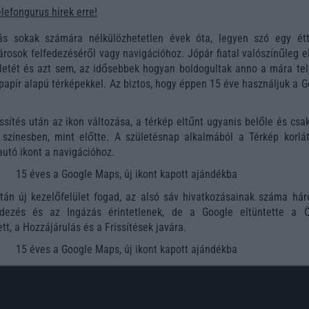
elefongurus hírek erre!
ás sokak számára nélkülözhetetlen évek óta, legyen szó egy ét
városok felfedezéséről vagy navigációhoz. Jópár fiatal valószínűleg 
letét és azt sem, az idősebbek hogyan boldogultak anno a mára tel
 papír alapú térképekkel. Az biztos, hogy éppen 15 éve használjuk a 
ssítés után az ikon változása, a térkép eltűnt ugyanis belőle és csa
színesben, mint előtte. A születésnap alkalmából a Térkép korlát
autó ikont a navigációhoz.
tán új kezelőfelület fogad, az alsó sáv hivatkozásainak száma hár
edezés és az Ingázás érintetlenek, de a Google eltüntette a 
t, a Hozzájárulás és a Frissítések javára.