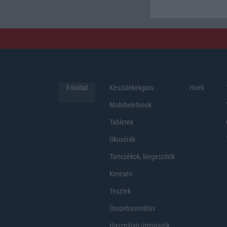
Főoldal
Készülékekguru
Hirek
Mobiltelefonok
Tabletek
Okosórák
Tartozékok, kiegeszítők
Keresés
Tesztek
Összehasonlítás
Használati útmutatók