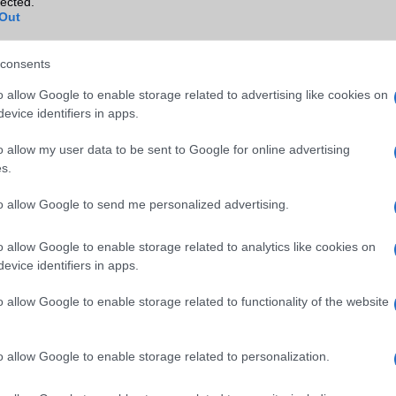
lected.
Out
SM kiemelt ajánlatok
consents
o allow Google to enable storage related to advertising like cookies on
4 Pro Max
Apple iPhone 15 Pro Max
Samsung Galaxy S26 Ultr
evice identifiers in apps.
o allow my user data to be sent to Google for online advertising
s.
to allow Google to send me personalized advertising.
o allow Google to enable storage related to analytics like cookies on
evice identifiers in apps.
GSM
Nelly GSM
Euro Gsm
sznált)
230.000 Ft (használt)
392.000 Ft (új)
o allow Google to enable storage related to functionality of the website
o allow Google to enable storage related to personalization.
s népszerű Samsung
iPhone 18 bemutató dát