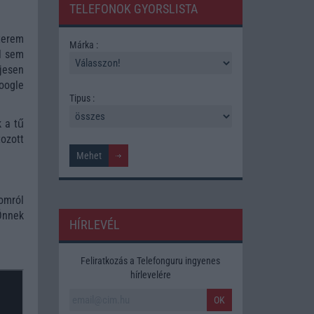
TELEFONOK GYORSLISTA
terem
Márka :
el sem
jesen
Google
Tipus :
k a tű
ozott
omról
Önnek
HÍRLEVÉL
Feliratkozás a Telefonguru ingyenes
hírlevelére
OK