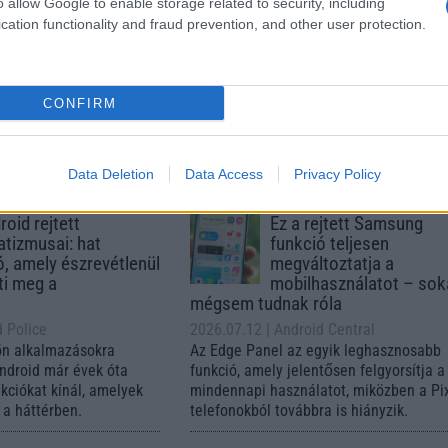
o allow Google to enable storage related to security, including
 készülék kimarad a
ekkor rántja le a leplet 
cation functionality and fraud prevention, and other user protection.
9 frissítésből – itt a
Apple az új csúcsmobil
z érintett modellekről
2026.06.29
| Phone Arena
 Arena
A szeptemberi eseményen az iPhone 18
 új mesterséges
modellek mellett a régóta pletykált
CONFIRM
ókat és továbbfejlesztett
hajlítható iPhone Ultra is bemutatkozha
, azonban több korábbi
miközben az áremelésekről szóló
középkategóriás Galaxy
találgatások továbbra is beárnyékolják 
Data Deletion
Data Access
Privacy Policy
 lesz az út vége.
rajtot.
oid rejtett
Ez a rejtett Samsung
tizmusai: hat
funkció teljesen
ó, amely észrevétlenül
megváltoztatja a
ti meg a
mobilhasználatot – so
mégsem tudnak róla
d Police
2026.07.12
| Android Central
ön alkalmazásokra
Az Edge Panel az egyik leghasznosabb
Android már évek óta
funkció, amely jelentősen felgyorsítja a
nkciókat kínál, amelyek
mindennapi használatot, miközben a Pi
a háttérben.
telefonokból továbbra is hiányzik.