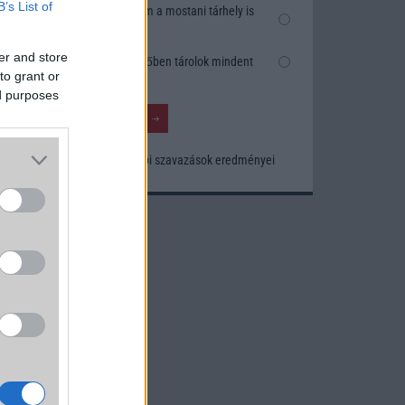
B’s List of
Nem, nekem a mostani tárhely is
elég
er and store
Inkább felhőben tárolok mindent
to grant or
ed purposes
Korábbi szavazások eredményei