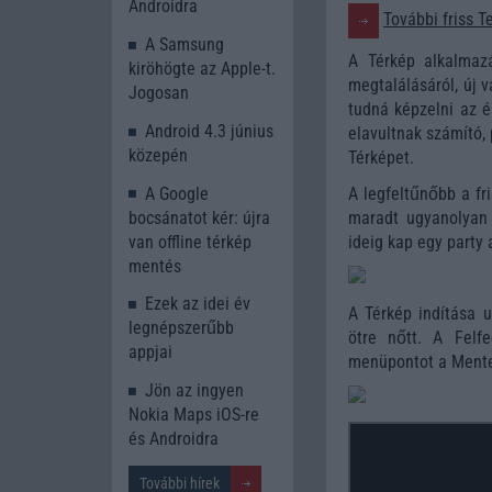
Androidra
További friss T
A Samsung
A Térkép alkalmaz
kiröhögte az Apple-t.
megtalálásáról, új 
Jogosan
tudná képzelni az é
Android 4.3 június
elavultnak számító,
közepén
Térképet.
A Google
A legfeltűnőbb a fri
bocsánatot kér: újra
maradt ugyanolyan 
van offline térkép
ideig kap egy party 
mentés
Ezek az idei év
A Térkép indítása u
legnépszerűbb
ötre nőtt. A Felf
appjai
menüpontot a Mentet
Jön az ingyen
Nokia Maps iOS-re
és Androidra
További hírek