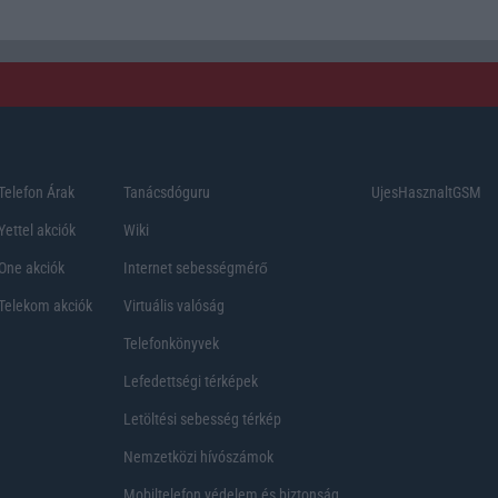
Telefon Árak
Tanácsdóguru
UjesHasznaltGSM
Yettel akciók
Wiki
One akciók
Internet sebességmérő
Telekom akciók
Virtuális valóság
Telefonkönyvek
Lefedettségi térképek
Letöltési sebesség térkép
Nemzetközi hívószámok
Mobiltelefon védelem és biztonság