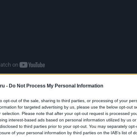
ött megjelent az Élő nézet, ez egy AR alapú gyalogos navigációs
ru -
Do Not Process My Personal Information
etett be a vállalat. Hamarosan egy új gomb jelenik meg, ha helyek
áció nélkül lehet körbenézni a tervezett helyszínen. A Google emell
to opt-out of the sale, sharing to third parties, or processing of your per
re számos részletet osztott meg a Térképekről, érdemes megné
formation for targeted advertising by us, please use the below opt-out s
Nálad már az új Maps fut?
r selection. Please note that after your opt-out request is processed y
eing interest-based ads based on personal information utilized by us or
disclosed to third parties prior to your opt-out. You may separately opt-
losure of your personal information by third parties on the IAB’s list of