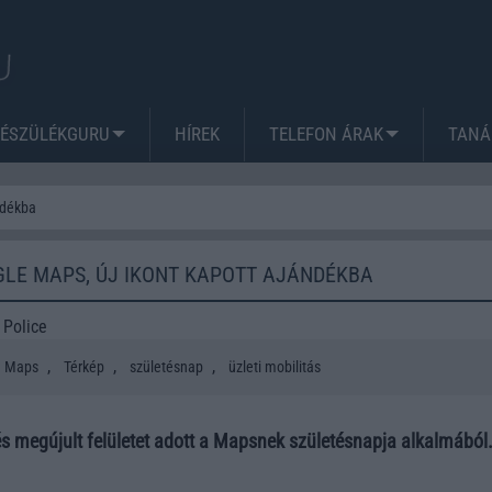
KÉSZÜLÉKGURU
HÍREK
TELEFON ÁRAK
TANÁ
ndékba
GLE MAPS, ÚJ IKONT KAPOTT AJÁNDÉKBA
 Police
,
,
,
Maps
Térkép
születésnap
üzleti mobilitás
és megújult felületet adott a Mapsnek születésnapja alkalmából