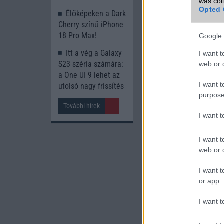
was col
Opted 
Élőképeken a Dark
Cherry színű iPhone
Új és Használt G
18 Pro Max!
Google 
Itt a vég a Galaxy
I want t
Apple iPhone 1
S23 széria számára:
web or d
a One UI 9 lehet az
I want t
utolsó nagy frissítés
purpose
További hírek
I want 
I want t
web or d
Nyugati 
250.000 Ft (ha
I want t
or app.
I want t
Számo