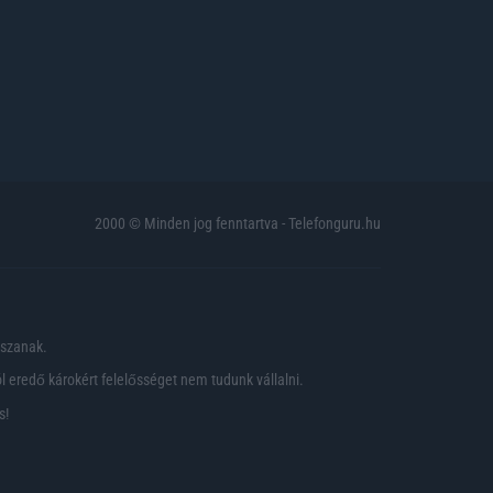
2000 © Minden jog fenntartva - Telefonguru.hu
pszanak.
 eredő károkért felelősséget nem tudunk vállalni.
s!