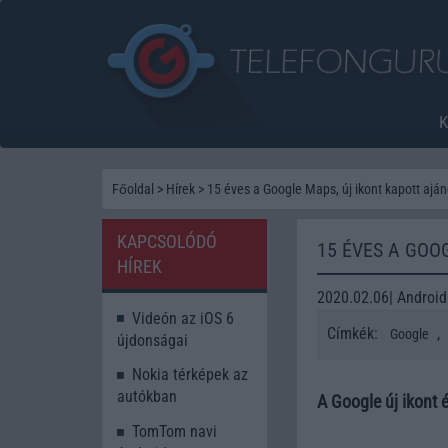
Főoldal
>
Hírek
>
15 éves a Google Maps, új ikont kapott ajá
KAPCSOLÓDÓ
15 ÉVES A GOO
HÍREK
2020.02.06| Android
Videón az iOS 6
Címkék:
,
Google
újdonságai
Nokia térképek az
autókban
A Google új ikont 
TomTom navi