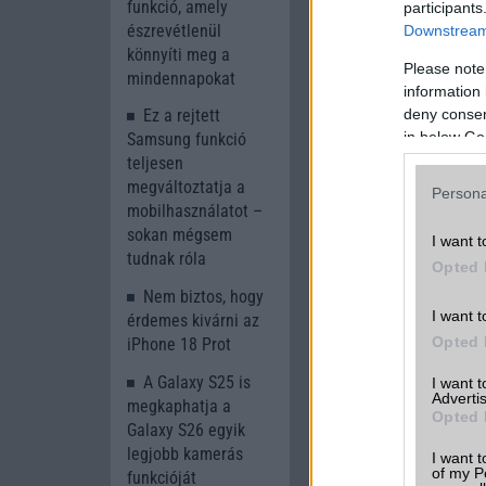
funkció, amely
participants
észrevétlenül
Downstream 
könnyíti meg a
Please note
mindennapokat
information 
deny consent
Ez a rejtett
in below Go
Samsung funkció
teljesen
megváltoztatja a
Persona
mobilhasználatot –
sokan mégsem
I want t
tudnak róla
Opted 
Nem biztos, hogy
I want t
érdemes kivárni az
Opted 
iPhone 18 Prot
A Galaxy S25 is
I want 
Advertis
megkaphatja a
Opted 
Galaxy S26 egyik
legjobb kamerás
I want t
of my P
funkcióját