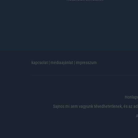
kapcsolat
|
médiaajánlat
|
impresszum
Honlapu
Sajnos mi sem vagyunk tévedhetetlenek, és az ada
A