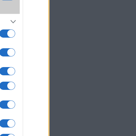
a
um -