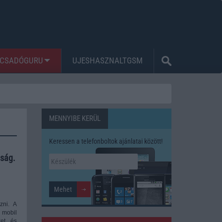
CSADÓGURU
UJESHASZNALTGSM
MENNYIBE KERÜL
Keressen a telefonboltok ajánlatai között!
óság.
zni. A
 mobil
ket és