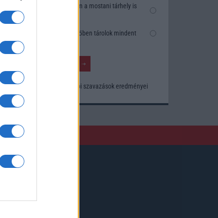
Nem, nekem a mostani tárhely is
elég
Inkább felhőben tárolok mindent
Korábbi szavazások eredményei
Kövessen minket!