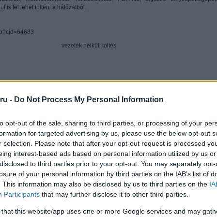
 is fel lehet tölteni a hálózatból...
php?cid=64683
android
ru -
Do Not Process My Personal Information
kumulátor
apple
aksi
bluetooth
dropbox
chipset
eszett telefon
folyadékkristályos technológia
főzött rom
google
to opt-out of the sale, sharing to third parties, or processing of your per
formation for targeted advertising by us, please use the below opt-out s
iphone
ios
gps
itunes
 glass
gyorsan merülő akkumulátor
hibrid
r selection. Please note that after your opt-out request is processed y
elület
kijelző
külső memória
Litium
kijelző méret
lte
memória
metál
eing interest-based ads based on personal information utilized by us or
disclosed to third parties prior to your opt-out. You may separately opt-
microsoft
mobiltelefon
okostelefon
mobilinternet
navigáció
nikkel
losure of your personal information by third parties on the IAB’s list of
. This information may also be disclosed by us to third parties on the
IA
r
telefon zárolása
processzor
rom
root
sim
szinkronizálás
teljesítmé
Participants
that may further disclose it to other third parties.
wifi
windows phone
windows mobile
 that this website/app uses one or more Google services and may gath