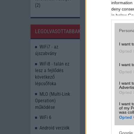
information 
(2)
deny consent
in below Go
LEGOLVASOTTABBAK
Persona
I want t
WiFi7 - az
Opted 
újszabvány
WiFi8 - talán ez
I want t
lesz a fejlődés
Opted 
következő
I want 
lépcsőfoka
Advertis
Opted 
MLO (Multi-Link
Operation)
I want t
működése
of my P
was col
WiFi 6
Opted 
Android verziók
Google 