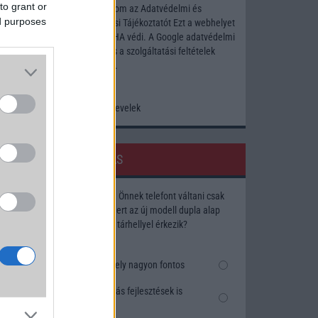
to grant or
Elfogadom az
Adatvédelmi és
ed purposes
Adatkezelési Tájékoztatót
Ezt a webhelyet
a reCAPTCHA védi. A Google
adatvédelmi
irányelve
és a
szolgáltatási feltételek
érvényesek.
Korábbi hírlevelek
SZAVAZÁS
Megérné Önnek telefont váltani csak
azért, mert az új modell dupla alap
tárhellyel érkezik?
Igen, a tárhely nagyon fontos
Talán, ha más fejlesztések is
vannak