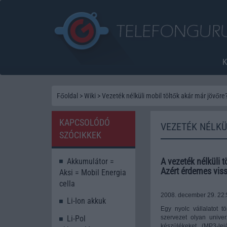
Főoldal
>
Wiki
>
Vezeték nélküli mobil töltők akár már jövőre
KAPCSOLÓDÓ
VEZETÉK NÉLKÜ
SZÓCIKKEK
A vezeték nélküli
Akkumulátor =
Azért érdemes vissz
Aksi = Mobil Energia
cella
2008. december 29. 22:5
Li-Ion akkuk
Egy nyolc vállalatot t
szervezet olyan univer
Li-Pol
készülékeket (MP3-lej