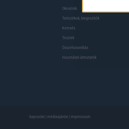
Okosórák
Tartozékok, kiegeszítők
Keresés
Tesztek
Összehasonlítás
Használati útmutatók
kapcsolat
|
médiaajánlat
|
impresszum