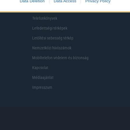
Data Deletion
Data Access
Privacy Policy
Telekom akciók
Virtuális valóság
Telefonkönyvek
Lefedettségi térképek
Letöltési sebesség térkép
Nemzetközi hívószámok
Mobiltelefon védelem és biztonság
Kapcsolat
Médiaajánlat
Impresszum