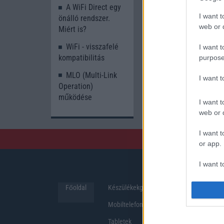
A WiFi Direct egy
I want t
önálló rendszer.
web or d
Miért is?
WiFi - visszafelé
I want t
kompatibilitás
purpose
MLO (Multi-Link
I want 
Operation)
működése
I want t
web or d
I want t
or app.
I want t
Főoldal
Készülékekguru
Hirek
I want t
authenti
Mobiltelefonok
Tabletek