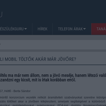
KÉSZÜLÉKGURU
HÍREK
TELEFON ÁRAK
TANÁ
?
LI MOBIL TÖLTŐK AKÁR MÁR JÖVŐRE?
 töltés ma már nem állom, nem a jövő meséje, hanem létező val
anézni egy kicsit, mit is írtak korábban erről.
7, Hétfő - Berta Sándor
ömörítő konzorcium vezeték nélküli áramátviteli szabványokat szeretne kidolgo
zális töltőket akar a jövőben kifejleszteni, amelyek segítségével a különböző
átszókat, mobiltelefonokat, notebookokat, PDA-kat, digitális fényképezőgépe