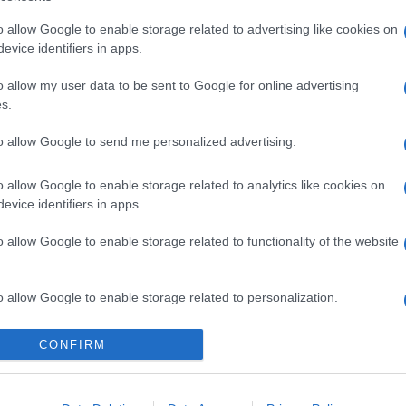
o allow Google to enable storage related to advertising like cookies on
evice identifiers in apps.
o allow my user data to be sent to Google for online advertising
s.
to allow Google to send me personalized advertising.
o allow Google to enable storage related to analytics like cookies on
evice identifiers in apps.
o allow Google to enable storage related to functionality of the website
o allow Google to enable storage related to personalization.
Telefon Árak
Tanácsdóguru
UjesHasznaltGSM
o allow Google to enable storage related to security, including
CONFIRM
cation functionality and fraud prevention, and other user protection.
Yettel akciók
Wiki
One akciók
Internet sebességmérő