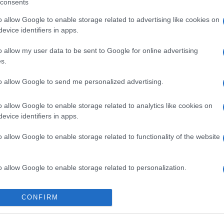
consents
o allow Google to enable storage related to advertising like cookies on
evice identifiers in apps.
o allow my user data to be sent to Google for online advertising
s.
to allow Google to send me personalized advertising.
o allow Google to enable storage related to analytics like cookies on
evice identifiers in apps.
o allow Google to enable storage related to functionality of the website
o allow Google to enable storage related to personalization.
o allow Google to enable storage related to security, including
CONFIRM
Telefon Árak
Tanácsdóguru
UjesHasznaltGSM
cation functionality and fraud prevention, and other user protection.
Yettel akciók
Wiki