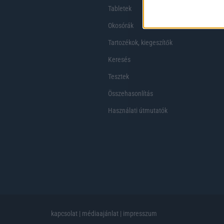
Tabletek
Okosórák
Tartozékok, kiegeszítők
Keresés
Tesztek
Összehasonlítás
Használati útmutatók
kapcsolat
|
médiaajánlat
|
impresszum