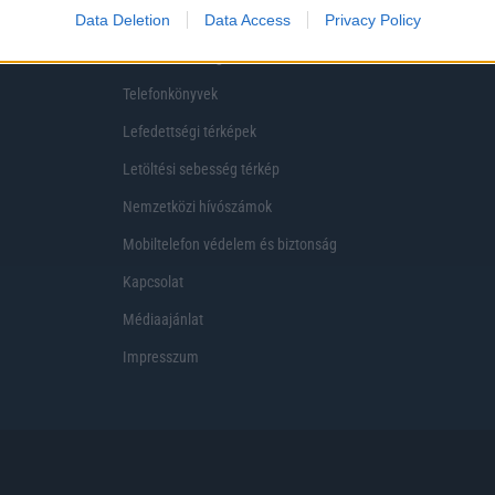
One akciók
Internet sebességmérő
Data Deletion
Data Access
Privacy Policy
Telekom akciók
Virtuális valóság
Telefonkönyvek
Lefedettségi térképek
Letöltési sebesség térkép
Nemzetközi hívószámok
Mobiltelefon védelem és biztonság
Kapcsolat
Médiaajánlat
Impresszum