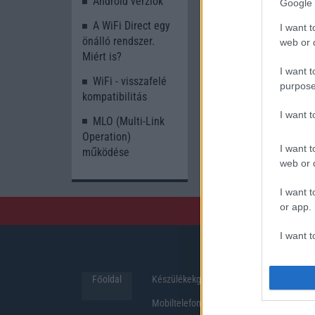
Android verziók
Google 
A WiFi Direct egy
I want t
önálló rendszer.
web or d
Miért is?
I want t
WiFi - visszafelé
purpose
kompatibilitás
I want 
MLO (Multi-Link
Operation)
I want t
működése
web or d
I want t
or app.
I want t
I want t
Főoldal
Készülékekguru
Hirek
authenti
Mobiltelefonok