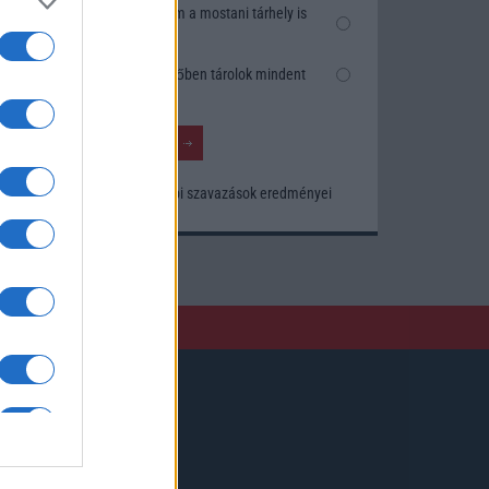
Nem, nekem a mostani tárhely is
elég
Inkább felhőben tárolok mindent
Korábbi szavazások eredményei
Kövessen minket!