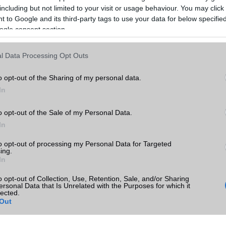
including but not limited to your visit or usage behaviour. You may click 
ni, de ez az aksi is rendelkezik egy kis emlékezettel. Azaz, ha minden alkalommal 70 %-on ke
 to Google and its third-party tags to use your data for below specifi
án az lesz az alap szint (kvázi riasztási szint), és annak elérésekor fog jelzést küldeni feléd, hogy
tni, hogy ekkor nem teszed töltőre, hanem leteszed egy olyan helyre, ahol nem zavar a fol
ogle consent section.
 addig merüljön, amíg magától ki nem kapcsol. Ezután visszakapcsolod, és ismét megvárod, míg 
 még 2x megcsinálod, majd hosszan töltöd egyszer. Ekkor az aksid kapott egy újra kalibráláshoz
ismét jól fog szerepelni.
l Data Processing Opt Outs
o opt-out of the Sharing of my personal data.
In
android
kumulátor
apple
o opt-out of the Sale of my Personal Data.
aksi
bluetooth
dropbox
chipset
In
eszett telefon
folyadékkristályos technológia
főzött rom
google
to opt-out of processing my Personal Data for Targeted
iphone
ios
gps
itunes
 glass
gyorsan merülő akkumulátor
hibrid
ing.
In
elület
kijelző
külső memória
Litium
kijelző méret
lte
memória
metál
o opt-out of Collection, Use, Retention, Sale, and/or Sharing
microsoft
mobiltelefon
okostelefon
mobilinternet
navigáció
nikkel
ersonal Data that Is Unrelated with the Purposes for which it
lected.
r
telefon zárolása
processzor
rom
root
sim
szinkronizálás
teljesítmé
Out
wifi
windows phone
windows mobile