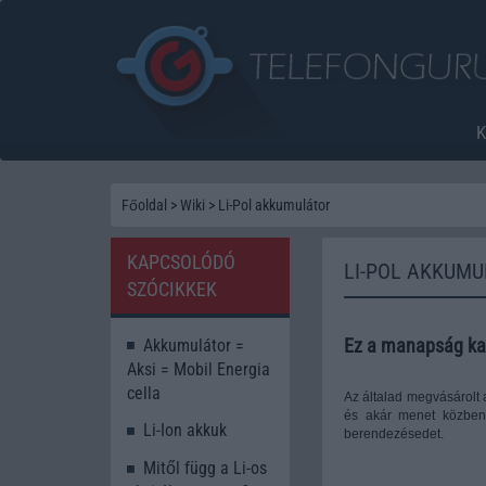
Főoldal
>
Wiki
>
Li-Pol akkumulátor
KAPCSOLÓDÓ
LI-POL AKKUM
SZÓCIKKEK
Ez a manapság kap
Akkumulátor =
Aksi = Mobil Energia
cella
Az általad megvásárolt 
és akár menet közben 
Li-Ion akkuk
berendezésedet.
Mitől függ a Li-os