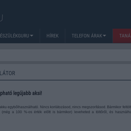
KÉSZÜLÉKGURU
HÍREK
TELEFON ÁRAK
TANÁ
ULÁTOR
ható legújabb aksi!
akku egybőlhasználható. Nincs korlátozásod, nincs megszorításod. Bármikor feltöl
(még a 100 %-os érték előtt is bármikor) leveheted a töltőről, és használh