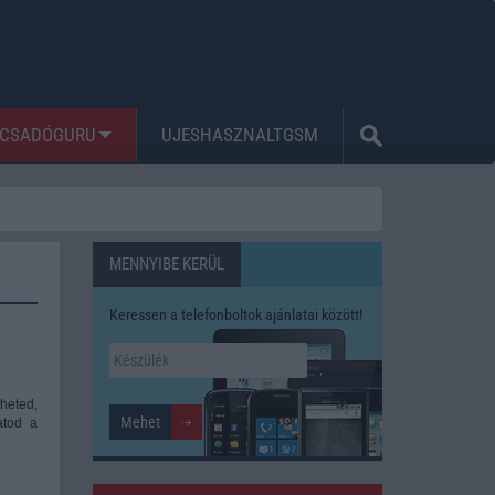
CSADÓGURU
UJESHASZNALTGSM
MENNYIBE KERÜL
Keressen a telefonboltok ajánlatai között!
theted,
atod a