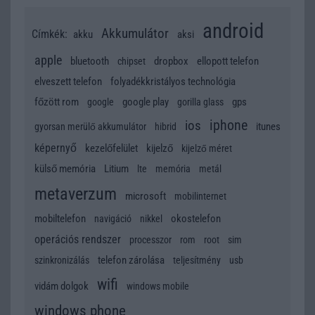
android
Akkumulátor
Címkék:
akku
aksi
apple
bluetooth
dropbox
ellopott telefon
chipset
elveszett telefon
folyadékkristályos technológia
főzött rom
google play
gps
google
gorilla glass
iphone
ios
itunes
gyorsan merülő akkumulátor
hibrid
képernyő
kezelőfelület
kijelző
kijelző méret
külső memória
Litium
lte
memória
metál
metaverzum
microsoft
mobilinternet
mobiltelefon
okostelefon
navigáció
nikkel
operációs rendszer
processzor
rom
root
sim
telefon zárolása
szinkronizálás
teljesítmény
usb
wifi
vidám dolgok
windows mobile
windows phone