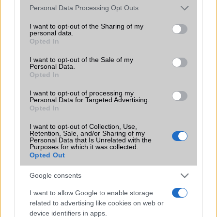
Please note that this website/app uses one or more Google
Personal Data Processing Opt Outs
services and may gather and store information including but
not limited to your visit or usage behaviour. You may click to
I want to opt-out of the Sharing of my
Mennyibe kerül
personal data.
grant or deny consent to Google and its third-party tags to
Opted In
use your data for below specified purposes in below Google
Keressen a telefonboltok ajánlatai között!
consent section.
I want to opt-out of the Sale of my
Personal Data.
Opted In
I want to opt-out of processing my
Personal Data for Targeted Advertising.
Opted In
I want to opt-out of Collection, Use,
TELEFONOK GYORSLISTA
Retention, Sale, and/or Sharing of my
Personal Data that Is Unrelated with the
Purposes for which it was collected.
Márka :
Opted Out
Google consents
Tipus :
I want to allow Google to enable storage
related to advertising like cookies on web or
device identifiers in apps.