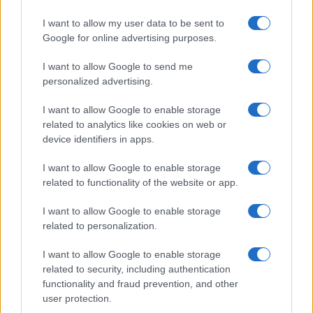
I want to allow my user data to be sent to
Google for online advertising purposes.
I want to allow Google to send me
HÍRLEVÉL
personalized advertising.
I want to allow Google to enable storage
Feliratkozás a Telefonguru ingyenes hírlevelére
related to analytics like cookies on web or
OK
device identifiers in apps.
Elfogadom az
Adatvédelmi és Adatkezelési Tájékoztatót
Ezt a
I want to allow Google to enable storage
webhelyet a reCAPTCHA védi. A Google
adatvédelmi irányelve
és a
related to functionality of the website or app.
szolgáltatási feltételek
érvényesek.
I want to allow Google to enable storage
related to personalization.
Korábbi hírlevelek
I want to allow Google to enable storage
related to security, including authentication
SZAVAZÁS
functionality and fraud prevention, and other
user protection.
Megérné Önnek telefont váltani csak azért, mert az új modell dupla alap