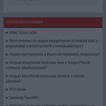
KAPCSOLÓDÓ SZÓCIKKEK
ROM, Főzött ROM
Miért érdemes és hogyan mozgathatom át Android alatt a
programokat a belső tárolóról a memóriakártyára?
Hogyan kell használni a Bluetooth fájlküldést, megosztást?
Hogyan telepíthetek Androidra nem a Google Playről
származó alkalmazásokat?
Hogyan készíthetek biztonsági mentést a telefon
adatairól?
HTS Sense
Samsung TouchWiz
Mitől függ, hogy egy Androidos mobilra megjelenik-e az