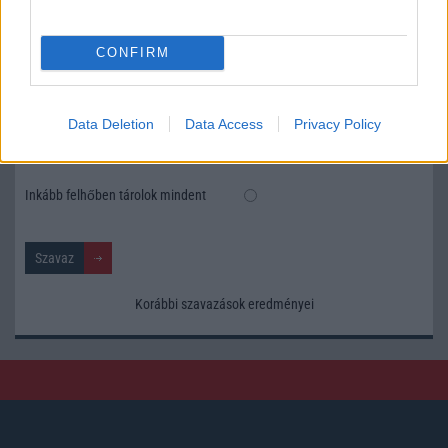
tárhellyel érkezik?
CONFIRM
Igen, a tárhely nagyon fontos
Talán, ha más fejlesztések is vannak
Data Deletion
Data Access
Privacy Policy
Nem, nekem a mostani tárhely is elég
Inkább felhőben tárolok mindent
Korábbi szavazások eredményei