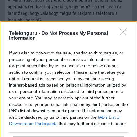
operációs rendszer új verziója, vagy nem? Ha nem, van rá
lehetőség, hogy valahogy mégis felrakjam a telefonra a
legújabb verziót?
Telefonguru -
Do Not Process My Personal
Information
LEGOLVASOTTABBAK
If you wish to opt-out of the sale, sharing to third parties, or
WiFi7 - az újszabvány
processing of your personal or sensitive information for
targeted advertising by us, please use the below opt-out
WiFi8 - talán ez lesz a fejlődés következő lépcsőfoka
section to confirm your selection. Please note that after your
opt-out request is processed you may continue seeing
MLO (Multi-Link Operation) működése
interest-based ads based on personal information utilized by
WiFi 6
us or personal information disclosed to third parties prior to
your opt-out. You may separately opt-out of the further
Android verziók
disclosure of your personal information by third parties on the
IAB’s list of downstream participants. This information may
A WiFi Direct egy önálló rendszer. Miért is?
also be disclosed by us to third parties on the
IAB’s List of
WiFi - visszafelé kompatibilitás
Downstream Participants
that may further disclose it to other
third parties.
MLO (Multi-Link Operation) működése