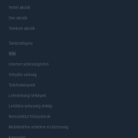
Yettel akciók
One akciók
Telekom akciók
Tanácsdóguru
Wiki
Internet sebességmérő
Virtuális valóság
Telefonkönyvek
Lefedettségi térképek
Letöltési sebesség térkép
Nemzetközi hívószámok
Mobiltelefon védelem és biztonság
Kapcsolat