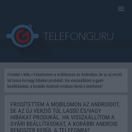
Toggle
naviga
Főoldal
>
Wiki
>
Frissítettem a mobilomon az Androidot, de az új verzió
túl lassú és/vagy hibákat produkál. Ha visszaállítom a gyári
beállításokat, a korábbi Android rendszer kerül a telefonra?
FRISSÍTETTEM A MOBILOMON AZ ANDROIDOT,
DE AZ ÚJ VERZIÓ TÚL LASSÚ ÉS/VAGY
HIBÁKAT PRODUKÁL. HA VISSZAÁLLÍTOM A
GYÁRI BEÁLLÍTÁSOKAT, A KORÁBBI ANDROID
RENDSZER KERÜL A TELEFONRA?