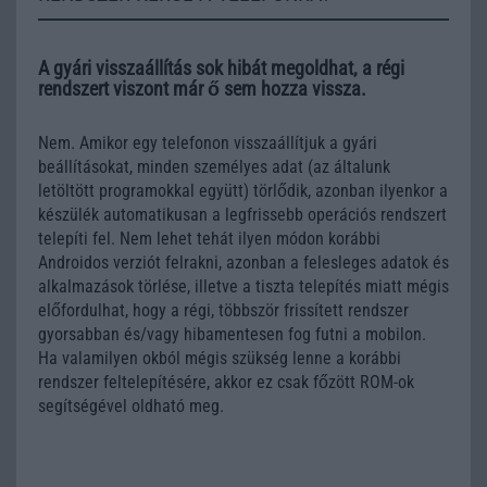
A gyári visszaállítás sok hibát megoldhat, a régi
rendszert viszont már ő sem hozza vissza.
Nem. Amikor egy telefonon visszaállítjuk a gyári
beállításokat, minden személyes adat (az általunk
letöltött programokkal együtt) törlődik, azonban ilyenkor a
készülék automatikusan a legfrissebb operációs rendszert
telepíti fel. Nem lehet tehát ilyen módon korábbi
Androidos verziót felrakni, azonban a felesleges adatok és
alkalmazások törlése, illetve a tiszta telepítés miatt mégis
előfordulhat, hogy a régi, többször frissített rendszer
gyorsabban és/vagy hibamentesen fog futni a mobilon.
Ha valamilyen okból mégis szükség lenne a korábbi
rendszer feltelepítésére, akkor ez csak főzött ROM-ok
segítségével oldható meg.