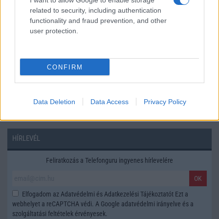
I want to allow Google to enable storage
related to security, including authentication
Márka :
functionality and fraud prevention, and other
user protection.
Tipus :
CONFIRM
Data Deletion
Data Access
Privacy Policy
HÍRLEVÉL
Feliratkozás a Telefonguru ingyenes hírlevelére
OK
Elfogadom az
Adatvédelmi és Adatkezelési Tájékoztatót
Ezt a
webhelyet a reCAPTCHA védi. A Google
adatvédelmi irányelve
és a
szolgáltatási feltételek
érvényesek.