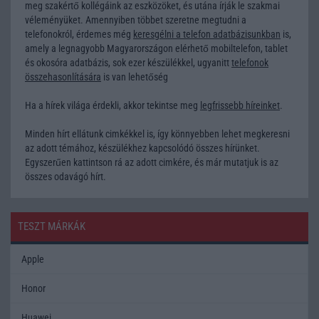
meg szakértő kollégáink az eszközöket, és utána írják le szakmai
véleményüket. Amennyiben többet szeretne megtudni a
telefonokról, érdemes még
keresgélni a telefon adatbázisunkban
is,
amely a legnagyobb Magyarországon elérhető mobiltelefon, tablet
és okosóra adatbázis, sok ezer készülékkel, ugyanitt
telefonok
összehasonlítására
is van lehetőség
Ha a hírek világa érdekli, akkor tekintse meg
legfrissebb híreinket
.
Minden hírt ellátunk cimkékkel is, így könnyebben lehet megkeresni
az adott témához, készülékhez kapcsolódó összes hírünket.
Egyszerűen kattintson rá az adott cimkére, és már mutatjuk is az
összes odavágó hírt.
TESZT MÁRKÁK
Apple
Honor
Huawei