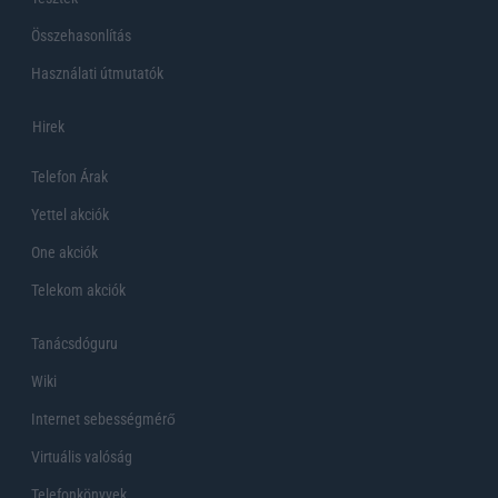
Összehasonlítás
Használati útmutatók
Hirek
Telefon Árak
Yettel akciók
One akciók
Telekom akciók
Tanácsdóguru
Wiki
Internet sebességmérő
Virtuális valóság
Telefonkönyvek