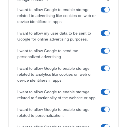
Megérkezett a Redmi Watch 5 Lite
AMOLED kijelzővel, Bluetooth hívással és
I want to allow Google to enable storage
GPS-szel
related to advertising like cookies on web or
2024.09.26
device identifiers in apps.
A Xiaomi Redmi augusztusban bemutatta a Redmi Watch 5 Active-t, és
ma a márka bemutatta a Redmi Watch 5 Lite-ot.
I want to allow my user data to be sent to
Google for online advertising purposes.
További hírek
I want to allow Google to send me
personalized advertising.
Mennyibe kerül
I want to allow Google to enable storage
related to analytics like cookies on web or
Keressen a telefonboltok ajánlatai között!
device identifiers in apps.
I want to allow Google to enable storage
related to functionality of the website or app.
I want to allow Google to enable storage
related to personalization.
TELEFONOK GYORSLISTA