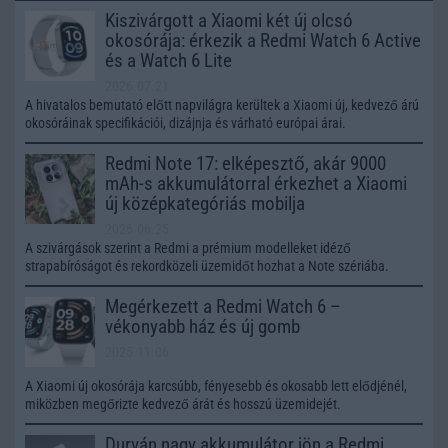
Kiszivárgott a Xiaomi két új olcsó
okosórája: érkezik a Redmi Watch 6 Active
és a Watch 6 Lite
2026.07.21
A hivatalos bemutató előtt napvilágra kerültek a Xiaomi új, kedvező árú
okosóráinak specifikációi, dizájnja és várható európai árai.
Redmi Note 17: elképesztő, akár 9000
mAh-s akkumulátorral érkezhet a Xiaomi
új középkategóriás mobilja
2026.06.25
A szivárgások szerint a Redmi a prémium modelleket idéző
strapabíróságot és rekordközeli üzemidőt hozhat a Note szériába.
Megérkezett a Redmi Watch 6 –
vékonyabb ház és új gomb
2025.11.06
A Xiaomi új okosórája karcsúbb, fényesebb és okosabb lett elődjénél,
miközben megőrizte kedvező árát és hosszú üzemidejét.
Durván nagy akkumulátor jön a Redmi