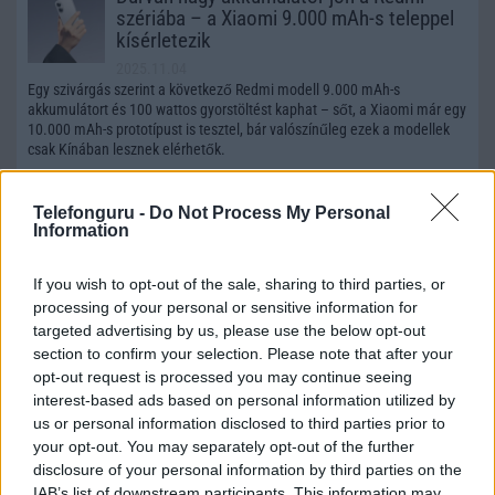
szériába – a Xiaomi 9.000 mAh-s teleppel
kísérletezik
2025.11.04
Egy szivárgás szerint a következő Redmi modell 9.000 mAh-s
akkumulátort és 100 wattos gyorstöltést kaphat – sőt, a Xiaomi már egy
10.000 mAh-s prototípust is tesztel, bár valószínűleg ezek a modellek
csak Kínában lesznek elérhetők.
Az iPhone 16 uralja a globális eladásokat
Telefonguru -
2025 első negyedévében
Do Not Process My Personal
Information
2025.05.28
Az Apple ismét dominálja a piacot, de ezúttal az iPhone 16 alapmodell
If you wish to opt-out of the sale, sharing to third parties, or
vitte a prímet, megelőzve a Pro változatokat is.
processing of your personal or sensitive information for
targeted advertising by us, please use the below opt-out
Giga akksival jön a Redmi Turbo 4 Pro
section to confirm your selection. Please note that after your
2025.01.16
opt-out request is processed you may continue seeing
interest-based ads based on personal information utilized by
us or personal information disclosed to third parties prior to
A Redmi a hónap elején dobta piacra a Turbo 4-et, és hamarosan
your opt-out. You may separately opt-out of the further
érkezhet a Turbo 4 Pro is.
disclosure of your personal information by third parties on the
IAB’s list of downstream participants. This information may