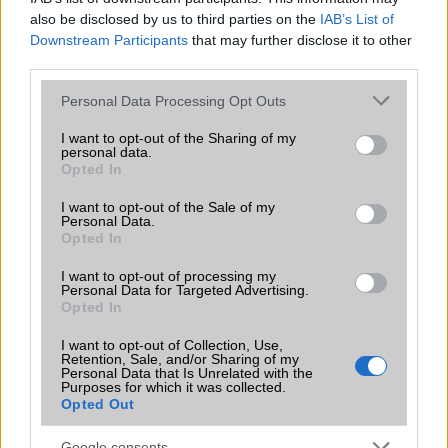
A Xiaomi zászlóshajó-gyilkosai: a
also be disclosed by us to third parties on the
IAB’s List of
Samsung és a Google kezdhet félni?
Downstream Participants
that may further disclose it to other
2024.12.06
third parties.
A Xiaomi ismét nagyot alakított a telefonpiacon, és ezúttal a Redmi K80
Please note that this website/app uses one or more Google
Personal Data Processing Opt Outs
és K80 Pro modellekkel igyekszik megrázni az iparágat.
services and may gather and store information including but
not limited to your visit or usage behaviour. You may click to
I want to opt-out of the Sharing of my
Bemutatkozott a strapabíró Redmi Note
personal data.
14 Pro Plus
grant or deny consent to Google and its third-party tags to
Opted In
use your data for below specified purposes in below Google
2024.09.27
consent section.
I want to opt-out of the Sale of my
A Redmi Note 14 sorozat két modellel debütált: a Pro és a Pro+
Personal Data.
Opted In
változatokkal.
I want to opt-out of processing my
Megjelent a strapabíró Redmi Note 14 Pro
Personal Data for Targeted Advertising.
2024.09.27
Opted In
I want to opt-out of Collection, Use,
A Redmi Note 14 sorozat két modellel debütál, a Pro és a Pro+
Retention, Sale, and/or Sharing of my
Personal Data that Is Unrelated with the
változatokkal. Mindkettő extra strapabíró és kiváló minőségű ívelt
Purposes for which it was collected.
kijelzővel rendelkezik. A Pro+ modell jobb kamerahardverrel és nagy
Opted Out
kapacitású szilícium-szén anód akkumulátorral tűnik ki.
Google consents