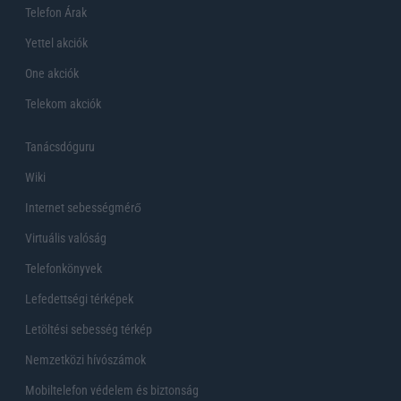
Telefon Árak
Yettel akciók
One akciók
Telekom akciók
Tanácsdóguru
Wiki
Internet sebességmérő
Virtuális valóság
Telefonkönyvek
Lefedettségi térképek
Letöltési sebesség térkép
Nemzetközi hívószámok
Mobiltelefon védelem és biztonság