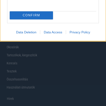
Főoldal
CONFIRM
Készülékekguru
Mobiltelefonok
Data Deletion
Data Access
Privacy Policy
Tabletek
Okosórák
Tartozékok, kiegeszítők
Keresés
Tesztek
Összehasonlítás
Használati útmutatók
Hirek