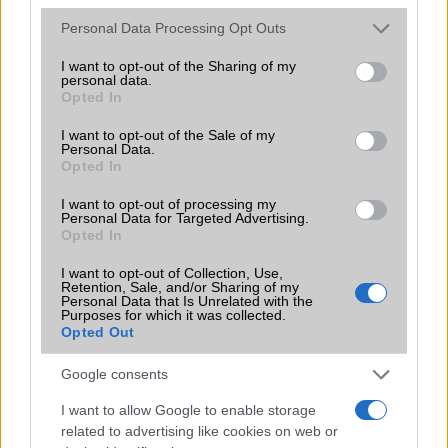
Please note that this website/app uses one or more Google
Personal Data Processing Opt Outs
services and may gather and store information including but
not limited to your visit or usage behaviour. You may click to
I want to opt-out of the Sharing of my
personal data.
grant or deny consent to Google and its third-party tags to
Opted In
use your data for below specified purposes in below Google
consent section.
I want to opt-out of the Sale of my
HÍRLEVÉL
Personal Data.
Opted In
Feliratkozás a Telefonguru ingyenes hírlevelére
I want to opt-out of processing my
Personal Data for Targeted Advertising.
OK
Opted In
Elfogadom az
Adatvédelmi és Adatkezelési Tájékoztatót
Ezt a
webhelyet a reCAPTCHA védi. A Google
adatvédelmi irányelve
és a
I want to opt-out of Collection, Use,
Retention, Sale, and/or Sharing of my
szolgáltatási feltételek
érvényesek.
Personal Data that Is Unrelated with the
Purposes for which it was collected.
Opted Out
Korábbi hírlevelek
Google consents
I want to allow Google to enable storage
SZAVAZÁS
related to advertising like cookies on web or