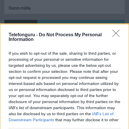
Összes márka
Mennyibe kerül
Telefonguru -
Do Not Process My Personal
Keressen a telefonboltok ajánlatai között!
Information
If you wish to opt-out of the sale, sharing to third parties, or
processing of your personal or sensitive information for
targeted advertising by us, please use the below opt-out
section to confirm your selection. Please note that after your
opt-out request is processed you may continue seeing
interest-based ads based on personal information utilized by
TELEFONOK GYORSLISTA
us or personal information disclosed to third parties prior to
your opt-out. You may separately opt-out of the further
Márka :
disclosure of your personal information by third parties on the
IAB’s list of downstream participants. This information may
also be disclosed by us to third parties on the
IAB’s List of
Tipus :
Downstream Participants
that may further disclose it to other
third parties.