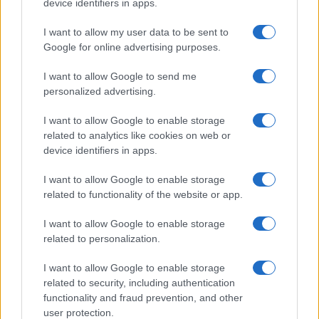
device identifiers in apps.
Megérné Önnek telefont váltani csak azért, mert az új modell dupla alap
tárhellyel érkezik?
I want to allow my user data to be sent to
Google for online advertising purposes.
Igen, a tárhely nagyon fontos
I want to allow Google to send me
personalized advertising.
Talán, ha más fejlesztések is vannak
I want to allow Google to enable storage
Nem, nekem a mostani tárhely is elég
related to analytics like cookies on web or
device identifiers in apps.
Inkább felhőben tárolok mindent
I want to allow Google to enable storage
related to functionality of the website or app.
I want to allow Google to enable storage
Korábbi szavazások eredményei
related to personalization.
I want to allow Google to enable storage
related to security, including authentication
functionality and fraud prevention, and other
user protection.