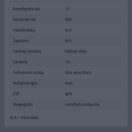
Beszélgetési idő
15
Készenléti ido
500
Hatótávolság
N/A
Zajszűrés
N/A
Csomag tartalma
hálózati tölto
Garancia
1év
Felhelyezés módja
fülre akasztható
Multipoint igen
nem
DSP
igen
Megjegyzés
cserélheto elolap,tok,
N/A = Nincs adat.