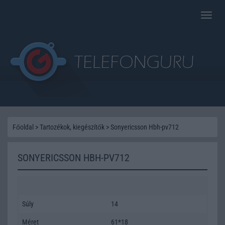
Toggle
naviga
Főoldal
>
Tartozékok, kiegészítők
>
Sonyericsson Hbh-pv712
SONYERICSSON HBH-PV712
Súly
14
Méret
61*18