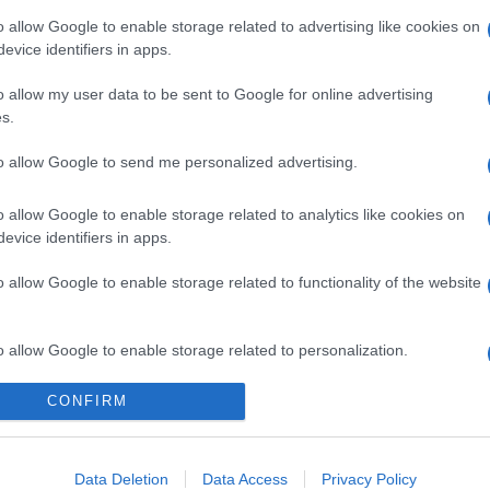
o allow Google to enable storage related to advertising like cookies on
evice identifiers in apps.
o allow my user data to be sent to Google for online advertising
s.
to allow Google to send me personalized advertising.
o allow Google to enable storage related to analytics like cookies on
evice identifiers in apps.
o allow Google to enable storage related to functionality of the website
o allow Google to enable storage related to personalization.
Telefon Árak
Tanácsdóguru
UjesHasznaltGSM
CONFIRM
o allow Google to enable storage related to security, including
Yettel akciók
Wiki
cation functionality and fraud prevention, and other user protection.
One akciók
Internet sebességmérő
Data Deletion
Data Access
Privacy Policy