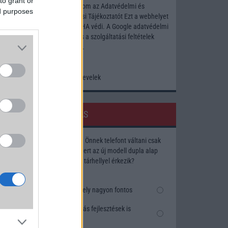
to grant or
Elfogadom az
Adatvédelmi és
ed purposes
Adatkezelési Tájékoztatót
Ezt a webhelyet
a reCAPTCHA védi. A Google
adatvédelmi
irányelve
és a
szolgáltatási feltételek
érvényesek.
Korábbi hírlevelek
SZAVAZÁS
Megérné Önnek telefont váltani csak
azért, mert az új modell dupla alap
tárhellyel érkezik?
Igen, a tárhely nagyon fontos
Talán, ha más fejlesztések is
vannak