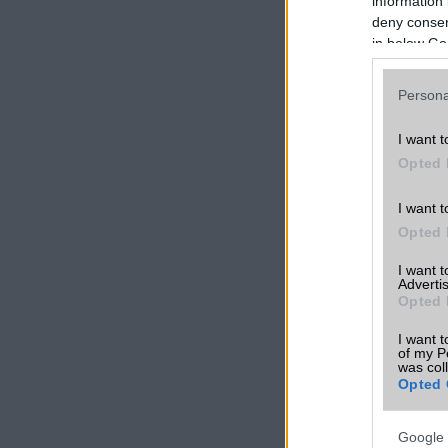
information 
deny consent
in below Go
Persona
I want t
Opted 
I want t
Opted 
I want 
Advertis
Opted 
I want t
of my P
was col
Opted 
Google 