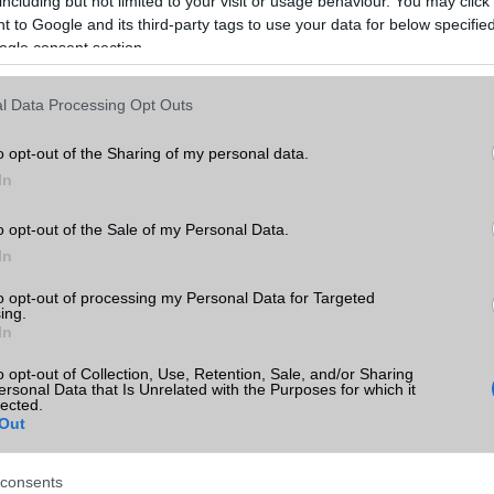
including but not limited to your visit or usage behaviour. You may click 
 to Google and its third-party tags to use your data for below specifi
ogle consent section.
l Data Processing Opt Outs
o opt-out of the Sharing of my personal data.
In
o opt-out of the Sale of my Personal Data.
In
to opt-out of processing my Personal Data for Targeted
ing.
In
o opt-out of Collection, Use, Retention, Sale, and/or Sharing
ersonal Data that Is Unrelated with the Purposes for which it
lected.
Out
consents