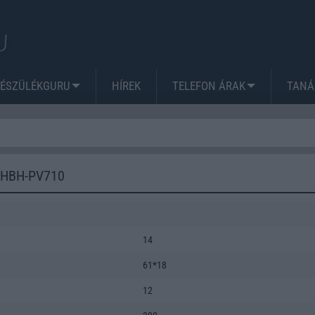
KÉSZÜLÉKGURU
HÍREK
TELEFON ÁRAK
TANÁ
 HBH-PV710
14
61*18
12