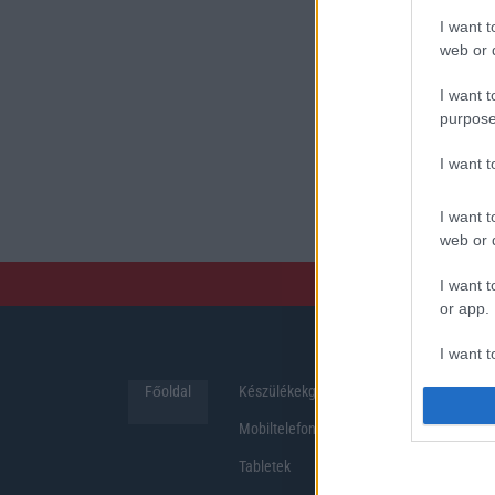
I want t
web or d
I want t
purpose
I want 
I want t
web or d
I want t
or app.
I want t
Főoldal
Készülékekguru
Hirek
I want t
Mobiltelefonok
authenti
Tabletek