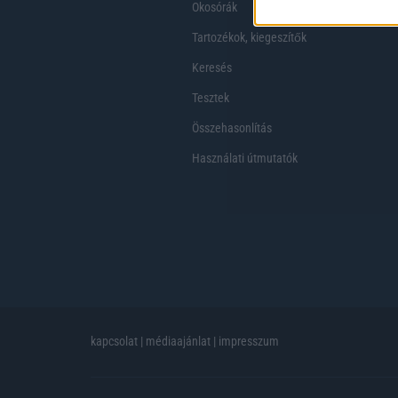
Okosórák
Tartozékok, kiegeszítők
Keresés
Tesztek
Összehasonlítás
Használati útmutatók
kapcsolat
|
médiaajánlat
|
impresszum