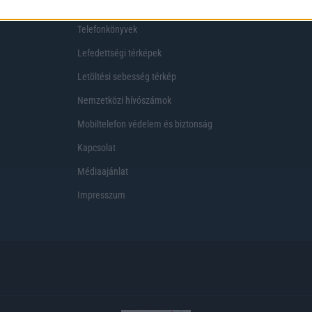
Telekom akciók
Virtuális valóság
Telefonkönyvek
Lefedettségi térképek
Letöltési sebesség térkép
Nemzetközi hívószámok
Mobiltelefon védelem és biztonság
Kapcsolat
Médiaajánlat
Impresszum