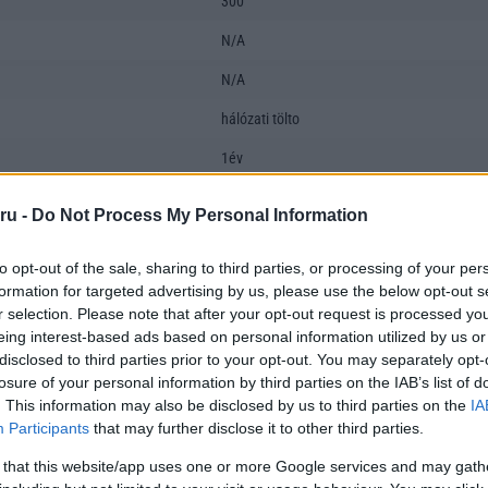
300
N/A
N/A
hálózati tölto
1év
fülre akasztható
ru -
Do Not Process My Personal Information
nem
to opt-out of the sale, sharing to third parties, or processing of your per
nem
formation for targeted advertising by us, please use the below opt-out s
r selection. Please note that after your opt-out request is processed y
N/A
eing interest-based ads based on personal information utilized by us or
disclosed to third parties prior to your opt-out. You may separately opt-
losure of your personal information by third parties on the IAB’s list of
. This information may also be disclosed by us to third parties on the
IA
Participants
that may further disclose it to other third parties.
 that this website/app uses one or more Google services and may gath