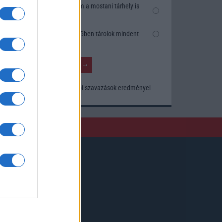
Nem, nekem a mostani tárhely is
elég
Inkább felhőben tárolok mindent
Korábbi szavazások eredményei
Kövessen minket!