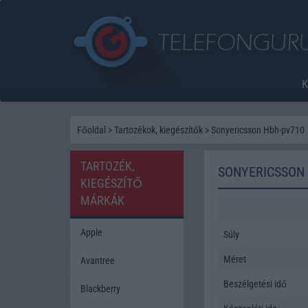
Főoldal
>
Tartozékok, kiegészítők
>
Sonyericsson Hbh-pv710
TARTOZÉK,
SONYERICSSON
KIEGÉSZÍTŐ
MÁRKÁK
Apple
Súly
Méret
Avantree
Beszélgetési idő
Blackberry