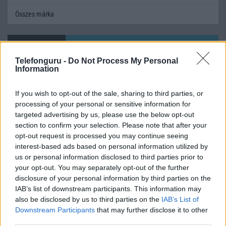
Összes márka
Mennyibe kerül
Telefonguru -
Do Not Process My Personal
Keressen a telefonboltok ajánlatai között!
Information
If you wish to opt-out of the sale, sharing to third parties, or
processing of your personal or sensitive information for
targeted advertising by us, please use the below opt-out
section to confirm your selection. Please note that after your
opt-out request is processed you may continue seeing
interest-based ads based on personal information utilized by
TELEFONOK GYORSLISTA
us or personal information disclosed to third parties prior to
your opt-out. You may separately opt-out of the further
Márka :
disclosure of your personal information by third parties on the
IAB’s list of downstream participants. This information may
also be disclosed by us to third parties on the
IAB’s List of
Tipus :
Downstream Participants
that may further disclose it to other
third parties.