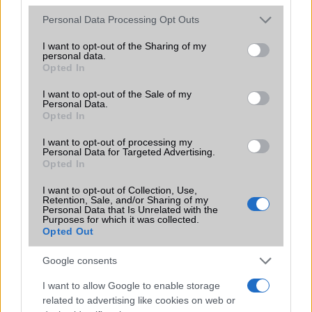
Please note that this website/app uses one or more Google
Personal Data Processing Opt Outs
services and may gather and store information including but
not limited to your visit or usage behaviour. You may click to
I want to opt-out of the Sharing of my
personal data.
grant or deny consent to Google and its third-party tags to
Opted In
use your data for below specified purposes in below Google
consent section.
I want to opt-out of the Sale of my
HÍRLEVÉL
Personal Data.
Opted In
Feliratkozás a Telefonguru ingyenes hírlevelére
I want to opt-out of processing my
Personal Data for Targeted Advertising.
OK
Opted In
Elfogadom az
Adatvédelmi és Adatkezelési Tájékoztatót
Ezt a
webhelyet a reCAPTCHA védi. A Google
adatvédelmi irányelve
és a
I want to opt-out of Collection, Use,
Retention, Sale, and/or Sharing of my
szolgáltatási feltételek
érvényesek.
Personal Data that Is Unrelated with the
Purposes for which it was collected.
Opted Out
Korábbi hírlevelek
Google consents
I want to allow Google to enable storage
SZAVAZÁS
related to advertising like cookies on web or