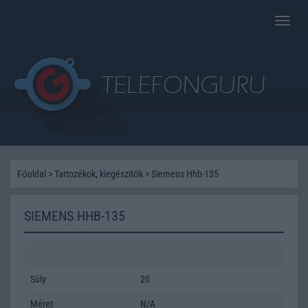
Toggle
naviga
Főoldal
>
Tartozékok, kiegészítők
>
Siemens Hhb-135
SIEMENS HHB-135
Súly
20
Méret
N/A