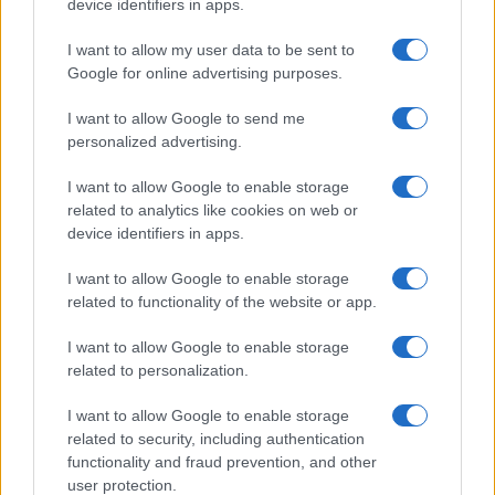
device identifiers in apps.
Megérné Önnek telefont váltani csak azért, mert az új modell dupla alap
tárhellyel érkezik?
I want to allow my user data to be sent to
Google for online advertising purposes.
Igen, a tárhely nagyon fontos
I want to allow Google to send me
personalized advertising.
Talán, ha más fejlesztések is vannak
I want to allow Google to enable storage
Nem, nekem a mostani tárhely is elég
related to analytics like cookies on web or
device identifiers in apps.
Inkább felhőben tárolok mindent
I want to allow Google to enable storage
related to functionality of the website or app.
I want to allow Google to enable storage
Korábbi szavazások eredményei
related to personalization.
I want to allow Google to enable storage
related to security, including authentication
functionality and fraud prevention, and other
user protection.