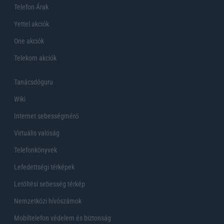
Telefon Árak
Yettel akciók
One akciók
Telekom akciók
Tanácsdóguru
Wiki
Internet sebességmérő
Virtuális valóság
Telefonkönyvek
Lefedettségi térképek
Letöltési sebesség térkép
Nemzetközi hívószámok
Mobiltelefon védelem és biztonság