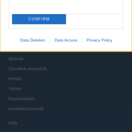
Főoldal
CONFIRM
Készülékekguru
Mobiltelefonok
Data Deletion
Data Access
Privacy Policy
Tabletek
Okosórák
Tartozékok, kiegeszítők
Keresés
Tesztek
Összehasonlítás
Használati útmutatók
Hirek