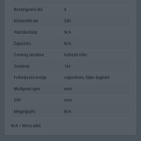
Beszélgetési idő
8
Készenléti ido
240
Hatótávolság
N/A
Zajszűrés
N/A
Csomag tartalma
hálózati tölto
Garancia
1év
Felhelyezés módja
csíptetheto, fülbe dugható
Multipoint igen
nem
DSP
nem
Megjegyzés
N/A
N/A = Nincs adat.