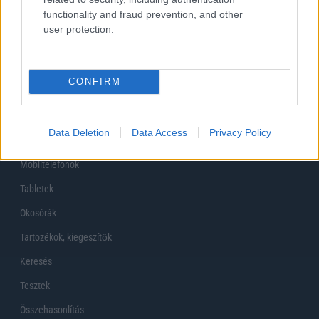
functionality and fraud prevention, and other
user protection.
CONFIRM
Főoldal
Data Deletion
Data Access
Privacy Policy
Készülékekguru
Mobiltelefonok
Tabletek
Okosórák
Tartozékok, kiegeszítők
Keresés
Tesztek
Összehasonlítás