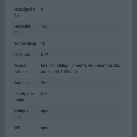
Beszélgetési
6
idő
Készenléti
168
ido
Hatótávolság
10
Zajszűrés
DSP
Csomag
headset, füldugó (3 méret), akkumulátoros tok,
tartalma
autós töltő, USB töltő
Garancia
2év
Felhelyezés
N/A
módja
Multipoint
igen
igen
DSP
igen