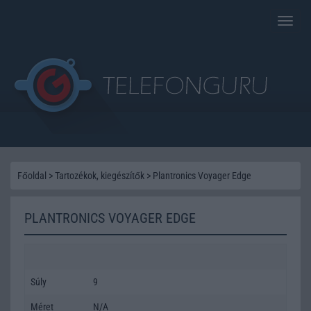
Toggle
naviga
Főoldal
>
Tartozékok, kiegészítők
>
Plantronics Voyager Edge
PLANTRONICS VOYAGER EDGE
Súly
9
Méret
N/A