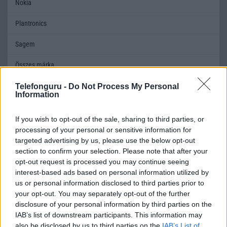
Nokia
Plantronics
Sagem
Összes márka
Telefonguru -
Do Not Process My Personal
Information
Mennyibe kerül
Keressen a telefonboltok ajánlatai között!
If you wish to opt-out of the sale, sharing to third parties, or
processing of your personal or sensitive information for
targeted advertising by us, please use the below opt-out
section to confirm your selection. Please note that after your
opt-out request is processed you may continue seeing
interest-based ads based on personal information utilized by
us or personal information disclosed to third parties prior to
your opt-out. You may separately opt-out of the further
TELEFONOK GYORSLISTA
disclosure of your personal information by third parties on the
IAB’s list of downstream participants. This information may
Márka :
also be disclosed by us to third parties on the
IAB’s List of