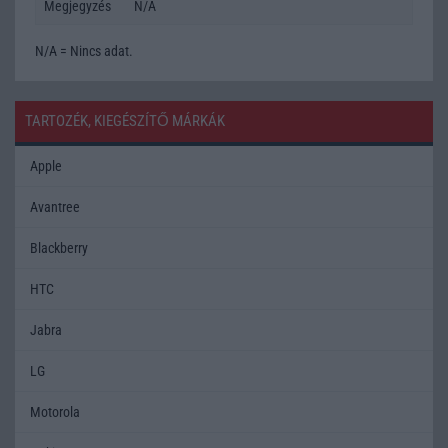
Megjegyzés
N/A
N/A = Nincs adat.
TARTOZÉK, KIEGÉSZÍTŐ MÁRKÁK
Apple
Avantree
Blackberry
HTC
Jabra
LG
Motorola