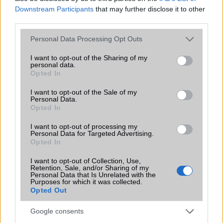
Downstream Participants
that may further disclose it to other
third parties.
Tipus :
Please note that this website/app uses one or more Google
Personal Data Processing Opt Outs
services and may gather and store information including but
not limited to your visit or usage behaviour. You may click to
I want to opt-out of the Sharing of my
personal data.
grant or deny consent to Google and its third-party tags to
Opted In
use your data for below specified purposes in below Google
consent section.
I want to opt-out of the Sale of my
Personal Data.
Opted In
HÍRLEVÉL
I want to opt-out of processing my
Personal Data for Targeted Advertising.
Feliratkozás a Telefonguru ingyenes hírlevelére
Opted In
OK
I want to opt-out of Collection, Use,
Retention, Sale, and/or Sharing of my
Personal Data that Is Unrelated with the
Elfogadom az
Adatvédelmi és Adatkezelési Tájékoztatót
Ezt a
Purposes for which it was collected.
webhelyet a reCAPTCHA védi. A Google
adatvédelmi irányelve
és a
Opted Out
szolgáltatási feltételek
érvényesek.
Google consents