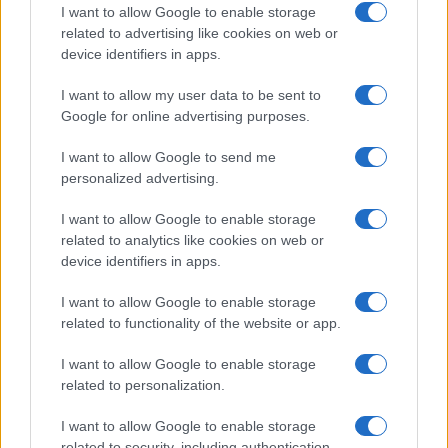
Korábbi hírlevelek
I want to allow Google to enable storage
related to advertising like cookies on web or
device identifiers in apps.
SZAVAZÁS
I want to allow my user data to be sent to
Megérné Önnek telefont váltani csak azért, mert az új modell dupla alap
Google for online advertising purposes.
tárhellyel érkezik?
I want to allow Google to send me
personalized advertising.
Igen, a tárhely nagyon fontos
I want to allow Google to enable storage
Talán, ha más fejlesztések is vannak
related to analytics like cookies on web or
device identifiers in apps.
Nem, nekem a mostani tárhely is elég
I want to allow Google to enable storage
Inkább felhőben tárolok mindent
related to functionality of the website or app.
I want to allow Google to enable storage
related to personalization.
I want to allow Google to enable storage
Korábbi szavazások eredményei
related to security, including authentication