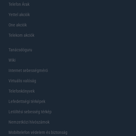
Telefon Árak
Yettel akciók
One akciók
Telekom akciók
Tanácsdóguru
Wiki
Internet sebességmérő
Virtuális valóság
Telefonkönyvek
Lefedettségi térképek
Letöltési sebesség térkép
Nemzetközi hívószámok
Mobiltelefon védelem és biztonság