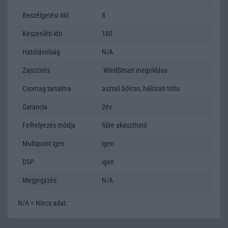
Beszélgetési idő
8
Készenléti ido
180
Hatótávolság
N/A
Zajszűrés
WindSmart megoldása
Csomag tartalma
asztali bölcso, hálózati tölto
Garancia
2év
Felhelyezés módja
fülre akasztható
Multipoint igen
igen
DSP
igen
Megjegyzés
N/A
N/A = Nincs adat.