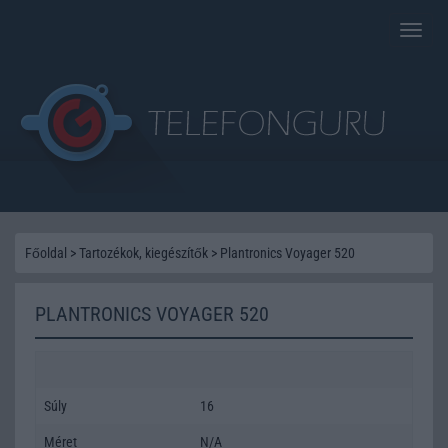
Toggle
naviga
Főoldal
>
Tartozékok, kiegészítők
>
Plantronics Voyager 520
PLANTRONICS VOYAGER 520
Súly
16
Méret
N/A