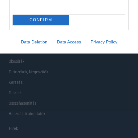
Főoldal
CONFIRM
Készülékekguru
Mobiltelefonok
Data Deletion
Data Access
Privacy Policy
Tabletek
Okosórák
Tartozékok, kiegeszítők
Keresés
Tesztek
Összehasonlítás
Használati útmutatók
Hirek