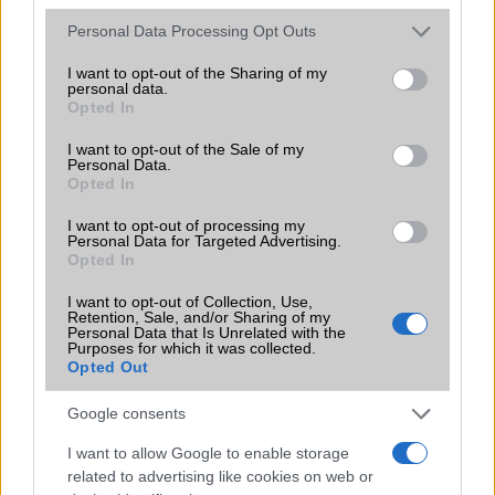
Please note that this website/app uses one or more Google
Personal Data Processing Opt Outs
services and may gather and store information including but
not limited to your visit or usage behaviour. You may click to
I want to opt-out of the Sharing of my
personal data.
grant or deny consent to Google and its third-party tags to
Opted In
use your data for below specified purposes in below Google
consent section.
I want to opt-out of the Sale of my
HÍRLEVÉL
Personal Data.
Opted In
Feliratkozás a Telefonguru ingyenes hírlevelére
I want to opt-out of processing my
Personal Data for Targeted Advertising.
OK
Opted In
Elfogadom az
Adatvédelmi és Adatkezelési Tájékoztatót
Ezt a
webhelyet a reCAPTCHA védi. A Google
adatvédelmi irányelve
és a
I want to opt-out of Collection, Use,
Retention, Sale, and/or Sharing of my
szolgáltatási feltételek
érvényesek.
Personal Data that Is Unrelated with the
Purposes for which it was collected.
Opted Out
Korábbi hírlevelek
Google consents
I want to allow Google to enable storage
SZAVAZÁS
related to advertising like cookies on web or