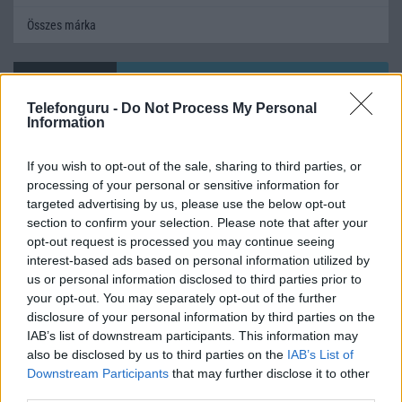
Összes márka
Mennyibe kerül
Telefonguru -
Do Not Process My Personal
Keressen a telefonboltok ajánlatai között!
Information
If you wish to opt-out of the sale, sharing to third parties, or
processing of your personal or sensitive information for
targeted advertising by us, please use the below opt-out
section to confirm your selection. Please note that after your
opt-out request is processed you may continue seeing
interest-based ads based on personal information utilized by
TELEFONOK GYORSLISTA
us or personal information disclosed to third parties prior to
your opt-out. You may separately opt-out of the further
Márka :
disclosure of your personal information by third parties on the
IAB’s list of downstream participants. This information may
also be disclosed by us to third parties on the
IAB’s List of
Tipus :
Downstream Participants
that may further disclose it to other
third parties.