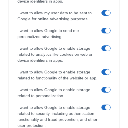
device identifiers in apps.
Megérné Önnek telefont váltani csak azért, mert az új modell dupla alap
tárhellyel érkezik?
I want to allow my user data to be sent to
Google for online advertising purposes.
Igen, a tárhely nagyon fontos
I want to allow Google to send me
personalized advertising.
Talán, ha más fejlesztések is vannak
I want to allow Google to enable storage
Nem, nekem a mostani tárhely is elég
related to analytics like cookies on web or
device identifiers in apps.
Inkább felhőben tárolok mindent
I want to allow Google to enable storage
related to functionality of the website or app.
I want to allow Google to enable storage
Korábbi szavazások eredményei
related to personalization.
I want to allow Google to enable storage
related to security, including authentication
functionality and fraud prevention, and other
user protection.