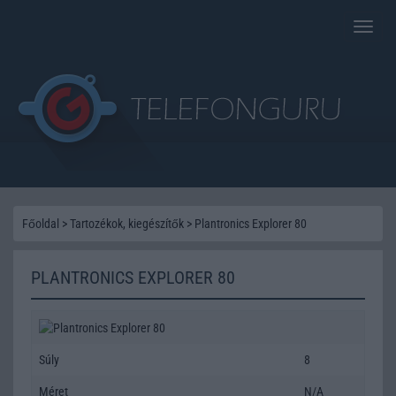
Toggle
naviga
Főoldal
>
Tartozékok, kiegészítők
>
Plantronics Explorer 80
PLANTRONICS EXPLORER 80
Súly
8
Méret
N/A