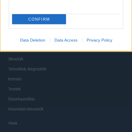
Főoldal
CONFIRM
Készülékekguru
Mobiltelefonok
Data Deletion
Data Access
Privacy Policy
Tabletek
Okosórák
Tartozékok, kiegeszítők
Keresés
Tesztek
Összehasonlítás
Használati útmutatók
Hirek