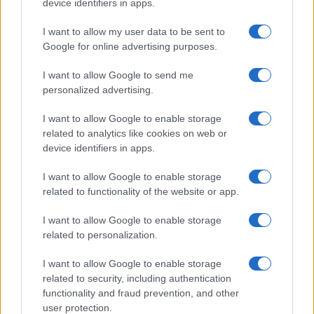
device identifiers in apps.
Megérné Önnek telefont váltani csak azért, mert az új modell dupla alap
tárhellyel érkezik?
I want to allow my user data to be sent to
Google for online advertising purposes.
Igen, a tárhely nagyon fontos
I want to allow Google to send me
personalized advertising.
Talán, ha más fejlesztések is vannak
I want to allow Google to enable storage
Nem, nekem a mostani tárhely is elég
related to analytics like cookies on web or
device identifiers in apps.
Inkább felhőben tárolok mindent
I want to allow Google to enable storage
related to functionality of the website or app.
I want to allow Google to enable storage
Korábbi szavazások eredményei
related to personalization.
I want to allow Google to enable storage
related to security, including authentication
functionality and fraud prevention, and other
user protection.