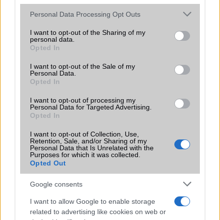
Please note that this website/app uses one or more Google
Personal Data Processing Opt Outs
services and may gather and store information including but
not limited to your visit or usage behaviour. You may click to
I want to opt-out of the Sharing of my
personal data.
grant or deny consent to Google and its third-party tags to
Opted In
use your data for below specified purposes in below Google
consent section.
I want to opt-out of the Sale of my
HÍRLEVÉL
Personal Data.
Opted In
Feliratkozás a Telefonguru ingyenes hírlevelére
I want to opt-out of processing my
Personal Data for Targeted Advertising.
OK
Opted In
Elfogadom az
Adatvédelmi és Adatkezelési Tájékoztatót
Ezt a
webhelyet a reCAPTCHA védi. A Google
adatvédelmi irányelve
és a
I want to opt-out of Collection, Use,
Retention, Sale, and/or Sharing of my
szolgáltatási feltételek
érvényesek.
Personal Data that Is Unrelated with the
Purposes for which it was collected.
Opted Out
Korábbi hírlevelek
Google consents
I want to allow Google to enable storage
SZAVAZÁS
related to advertising like cookies on web or