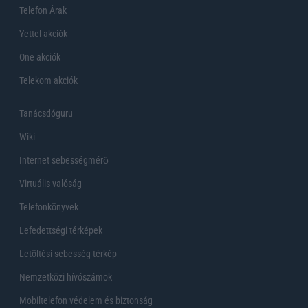
Telefon Árak
Yettel akciók
One akciók
Telekom akciók
Tanácsdóguru
Wiki
Internet sebességmérő
Virtuális valóság
Telefonkönyvek
Lefedettségi térképek
Letöltési sebesség térkép
Nemzetközi hívószámok
Mobiltelefon védelem és biztonság