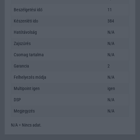
Beszélgetési idő
11
Készenléti ido
384
Hatótávolság
N/A
Zajszűrés
N/A
Csomag tartalma
N/A
Garancia
2
Felhelyezés módja
N/A
Multipoint igen
igen
DSP
N/A
Megjegyzés
N/A
N/A = Nincs adat.