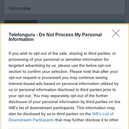
Összes márka
Mennyibe kerül
Telefonguru -
Do Not Process My Personal
Keressen a telefonboltok ajánlatai között!
Information
If you wish to opt-out of the sale, sharing to third parties, or
processing of your personal or sensitive information for
targeted advertising by us, please use the below opt-out
section to confirm your selection. Please note that after your
opt-out request is processed you may continue seeing
interest-based ads based on personal information utilized by
TELEFONOK GYORSLISTA
us or personal information disclosed to third parties prior to
your opt-out. You may separately opt-out of the further
Márka :
disclosure of your personal information by third parties on the
IAB’s list of downstream participants. This information may
also be disclosed by us to third parties on the
IAB’s List of
Tipus :
Downstream Participants
that may further disclose it to other
third parties.