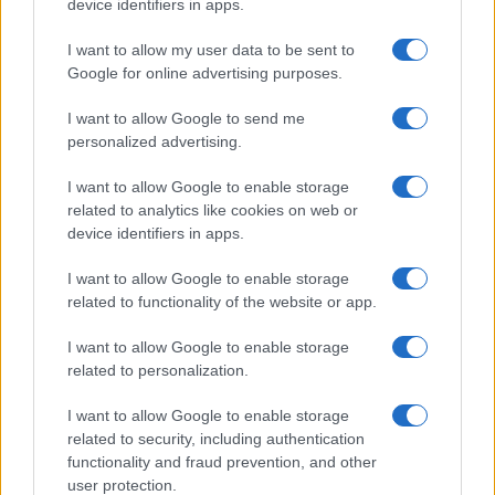
device identifiers in apps.
Megérné Önnek telefont váltani csak azért, mert az új modell dupla alap
tárhellyel érkezik?
I want to allow my user data to be sent to
Google for online advertising purposes.
Igen, a tárhely nagyon fontos
I want to allow Google to send me
personalized advertising.
Talán, ha más fejlesztések is vannak
I want to allow Google to enable storage
Nem, nekem a mostani tárhely is elég
related to analytics like cookies on web or
device identifiers in apps.
Inkább felhőben tárolok mindent
I want to allow Google to enable storage
related to functionality of the website or app.
I want to allow Google to enable storage
Korábbi szavazások eredményei
related to personalization.
I want to allow Google to enable storage
related to security, including authentication
functionality and fraud prevention, and other
user protection.