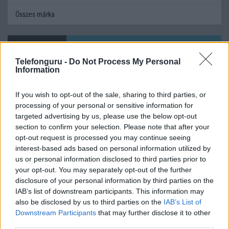
Összes márka
Mennyibe kerül
Telefonguru -
Do Not Process My Personal
Keressen a telefonboltok ajánlatai között!
Information
If you wish to opt-out of the sale, sharing to third parties, or
processing of your personal or sensitive information for
targeted advertising by us, please use the below opt-out
section to confirm your selection. Please note that after your
opt-out request is processed you may continue seeing
interest-based ads based on personal information utilized by
TELEFONOK GYORSLISTA
us or personal information disclosed to third parties prior to
your opt-out. You may separately opt-out of the further
Márka :
disclosure of your personal information by third parties on the
IAB’s list of downstream participants. This information may
also be disclosed by us to third parties on the
IAB’s List of
Tipus :
Downstream Participants
that may further disclose it to other
third parties.