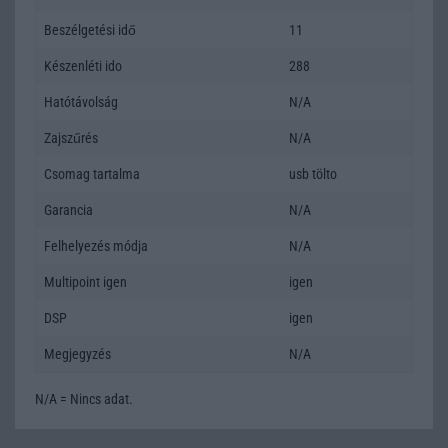
Beszélgetési idő
11
Készenléti ido
288
Hatótávolság
N/A
Zajszűrés
N/A
Csomag tartalma
usb tölto
Garancia
N/A
Felhelyezés módja
N/A
Multipoint igen
igen
DSP
igen
Megjegyzés
N/A
N/A = Nincs adat.