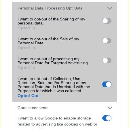
Please note that this website/app uses one or more Google
Personal Data Processing Opt Outs
services and may gather and store information including but
not limited to your visit or usage behaviour. You may click to
I want to opt-out of the Sharing of my
personal data.
grant or deny consent to Google and its third-party tags to
Opted In
use your data for below specified purposes in below Google
consent section.
I want to opt-out of the Sale of my
HÍRLEVÉL
Personal Data.
Opted In
Feliratkozás a Telefonguru ingyenes hírlevelére
I want to opt-out of processing my
Personal Data for Targeted Advertising.
OK
Opted In
Elfogadom az
Adatvédelmi és Adatkezelési Tájékoztatót
Ezt a
webhelyet a reCAPTCHA védi. A Google
adatvédelmi irányelve
és a
I want to opt-out of Collection, Use,
Retention, Sale, and/or Sharing of my
szolgáltatási feltételek
érvényesek.
Personal Data that Is Unrelated with the
Purposes for which it was collected.
Opted Out
Korábbi hírlevelek
Google consents
I want to allow Google to enable storage
SZAVAZÁS
related to advertising like cookies on web or