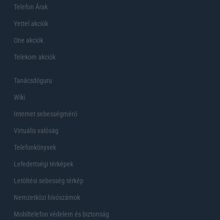
Telefon Árak
Yettel akciók
One akciók
Telekom akciók
Tanácsdóguru
Wiki
Internet sebességmérő
Virtuális valóság
Telefonkönyvek
Lefedettségi térképek
Letöltési sebesség térkép
Nemzetközi hívószámok
Mobiltelefon védelem és biztonság