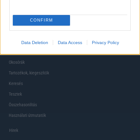
Főoldal
CONFIRM
Készülékekguru
Mobiltelefonok
Data Deletion
Data Access
Privacy Policy
Tabletek
Okosórák
Tartozékok, kiegeszítők
Keresés
Tesztek
Összehasonlítás
Használati útmutatók
Hirek