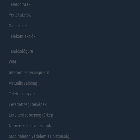
Telefon Árak
Yettel akciók
One akciók
Telekom akciók
Tanácsdóguru
Wiki
Internet sebességmérő
Virtuális valóság
Telefonkönyvek
Lefedettségi térképek
Letöltési sebesség térkép
Nemzetközi hívószámok
Mobiltelefon védelem és biztonság