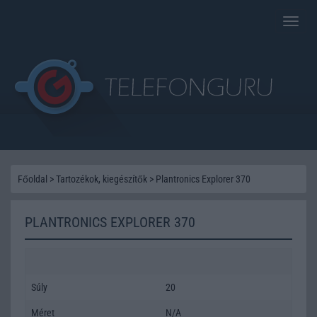
Toggle
naviga
Főoldal
>
Tartozékok, kiegészítők
>
Plantronics Explorer 370
PLANTRONICS EXPLORER 370
Súly
20
Méret
N/A