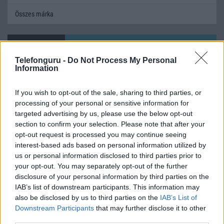
Összes márka
Mennyibe kerül
Telefonguru -
Do Not Process My Personal
Keressen a telefonboltok ajánlatai között!
Information
If you wish to opt-out of the sale, sharing to third parties, or
processing of your personal or sensitive information for
targeted advertising by us, please use the below opt-out
section to confirm your selection. Please note that after your
opt-out request is processed you may continue seeing
interest-based ads based on personal information utilized by
TELEFONOK GYORSLISTA
us or personal information disclosed to third parties prior to
your opt-out. You may separately opt-out of the further
Márka :
disclosure of your personal information by third parties on the
IAB’s list of downstream participants. This information may
also be disclosed by us to third parties on the
IAB’s List of
Tipus :
Downstream Participants
that may further disclose it to other
third parties.