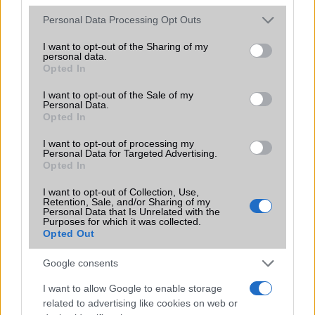
Please note that this website/app uses one or more Google
Personal Data Processing Opt Outs
services and may gather and store information including but
not limited to your visit or usage behaviour. You may click to
I want to opt-out of the Sharing of my
personal data.
grant or deny consent to Google and its third-party tags to
Opted In
use your data for below specified purposes in below Google
consent section.
I want to opt-out of the Sale of my
HÍRLEVÉL
Personal Data.
Opted In
Feliratkozás a Telefonguru ingyenes hírlevelére
I want to opt-out of processing my
Personal Data for Targeted Advertising.
OK
Opted In
Elfogadom az
Adatvédelmi és Adatkezelési Tájékoztatót
Ezt a
webhelyet a reCAPTCHA védi. A Google
adatvédelmi irányelve
és a
I want to opt-out of Collection, Use,
Retention, Sale, and/or Sharing of my
szolgáltatási feltételek
érvényesek.
Personal Data that Is Unrelated with the
Purposes for which it was collected.
Opted Out
Korábbi hírlevelek
Google consents
I want to allow Google to enable storage
SZAVAZÁS
related to advertising like cookies on web or