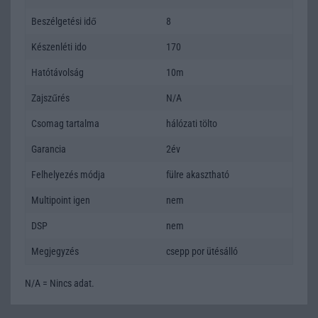
Beszélgetési idő
8
Készenléti ido
170
Hatótávolság
10m
Zajszűrés
N/A
Csomag tartalma
hálózati tölto
Garancia
2év
Felhelyezés módja
fülre akasztható
Multipoint igen
nem
DSP
nem
Megjegyzés
csepp por ütésálló
N/A = Nincs adat.