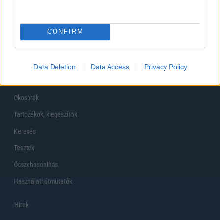
Főoldal
CONFIRM
Készülékekguru
Mobiltelefonok
Data Deletion
Data Access
Privacy Policy
Tabletek
Okosórák
Tartozékok, kiegeszítők
Keresés
Tesztek
Összehasonlítás
Használati útmutatók
Hirek