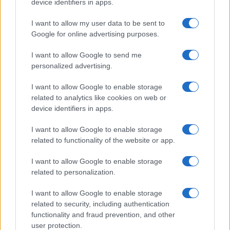
device identifiers in apps.
Megérné Önnek telefont váltani csak azért, mert az új modell dupla alap
tárhellyel érkezik?
I want to allow my user data to be sent to
Google for online advertising purposes.
Igen, a tárhely nagyon fontos
I want to allow Google to send me
personalized advertising.
Talán, ha más fejlesztések is vannak
I want to allow Google to enable storage
Nem, nekem a mostani tárhely is elég
related to analytics like cookies on web or
device identifiers in apps.
Inkább felhőben tárolok mindent
I want to allow Google to enable storage
related to functionality of the website or app.
I want to allow Google to enable storage
Korábbi szavazások eredményei
related to personalization.
I want to allow Google to enable storage
related to security, including authentication
functionality and fraud prevention, and other
user protection.