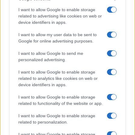
I want to allow Google to enable storage
Korábbi hírlevelek
related to advertising like cookies on web or
device identifiers in apps.
SZAVAZÁS
I want to allow my user data to be sent to
Google for online advertising purposes.
Megérné Önnek telefont váltani csak azért, mert az új modell dupla alap
tárhellyel érkezik?
I want to allow Google to send me
personalized advertising.
Igen, a tárhely nagyon fontos
I want to allow Google to enable storage
related to analytics like cookies on web or
Talán, ha más fejlesztések is vannak
device identifiers in apps.
Nem, nekem a mostani tárhely is elég
I want to allow Google to enable storage
related to functionality of the website or app.
Inkább felhőben tárolok mindent
I want to allow Google to enable storage
related to personalization.
I want to allow Google to enable storage