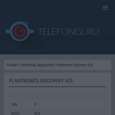
Toggle
naviga
Főoldal
>
Tartozékok, kiegészítők
>
Plantronics Discovery 925
PLANTRONICS DISCOVERY 925
Súly
8
Méret
N/A