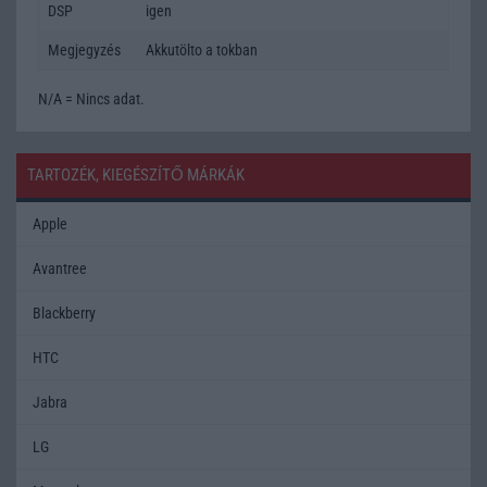
DSP
igen
Megjegyzés
Akkutölto a tokban
N/A = Nincs adat.
TARTOZÉK, KIEGÉSZÍTŐ MÁRKÁK
Apple
Avantree
Blackberry
HTC
Jabra
LG