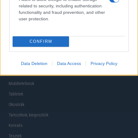
related to security, including authentication
Korábbi szavazások eredményei
functionality and fraud prevention, and other
user protection.
CONFIRM
Főoldal
Data Deletion
Data Access
Privacy Policy
Készülékekguru
Mobiltelefonok
Tabletek
Okosórák
Tartozékok, kiegeszítők
Keresés
Tesztek