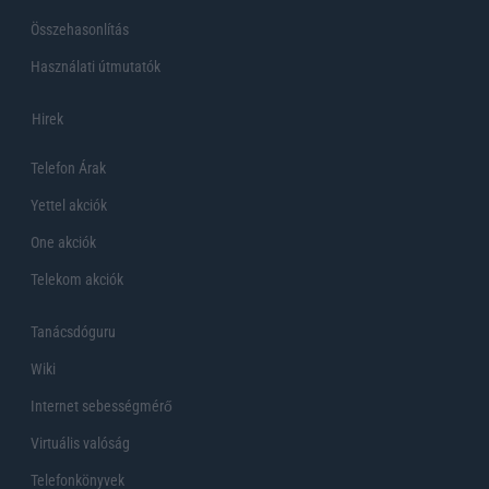
Összehasonlítás
Használati útmutatók
Hirek
Telefon Árak
Yettel akciók
One akciók
Telekom akciók
Tanácsdóguru
Wiki
Internet sebességmérő
Virtuális valóság
Telefonkönyvek