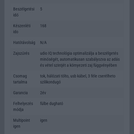
Beszélgetési
5
idő
Készenléti
168
ido
Hatótávolság
N/A
Zajszűrés
udio IQ technológia optimalizálja a beszélgetés
minőségét, automatikusan szabályozva az adás
és vétel szintjét a környezeti zaj függvényében
Csomag
tok, hálózati tölto, usb kábel, 3 féle cserélheto
tartalma
szilikondugó
Garancia
2év
Felhelyezés
fülbe dugható
módja
Multipoint
igen
igen