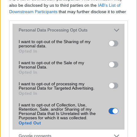
also be disclosed by us to third parties on the
IAB’s List of
Márka :
Downstream Participants
that may further disclose it to other
third parties.
Please note that this website/app uses one or more Google
Personal Data Processing Opt Outs
Tipus :
services and may gather and store information including but
not limited to your visit or usage behaviour. You may click to
I want to opt-out of the Sharing of my
personal data.
grant or deny consent to Google and its third-party tags to
Opted In
use your data for below specified purposes in below Google
consent section.
I want to opt-out of the Sale of my
Personal Data.
Opted In
I want to opt-out of processing my
HÍRLEVÉL
Personal Data for Targeted Advertising.
Opted In
Feliratkozás a Telefonguru ingyenes hírlevelére
I want to opt-out of Collection, Use,
Retention, Sale, and/or Sharing of my
OK
Personal Data that Is Unrelated with the
Purposes for which it was collected.
Elfogadom az
Adatvédelmi és Adatkezelési Tájékoztatót
Ezt a
Opted Out
webhelyet a reCAPTCHA védi. A Google
adatvédelmi irányelve
és a
szolgáltatási feltételek
érvényesek.
Google consents