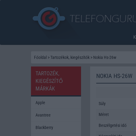
Főoldal
>
Tartozékok, kiegészítők
>
Nokia Hs-26w
TARTOZÉK,
NOKIA HS-26W
KIEGÉSZÍTŐ
MÁRKÁK
Apple
Súly
Méret
Avantree
Beszélgetési idő
Blackberry