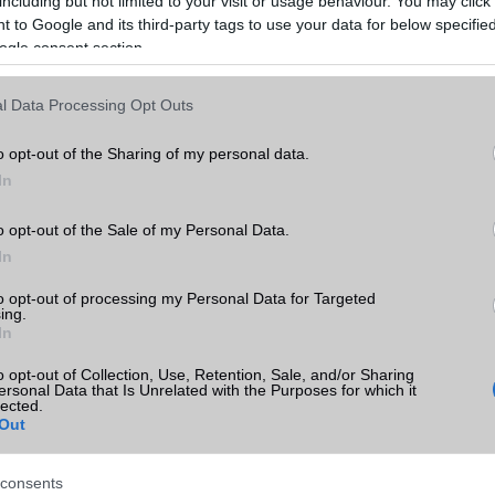
including but not limited to your visit or usage behaviour. You may click 
 to Google and its third-party tags to use your data for below specifi
ogle consent section.
l Data Processing Opt Outs
o opt-out of the Sharing of my personal data.
In
o opt-out of the Sale of my Personal Data.
In
to opt-out of processing my Personal Data for Targeted
ing.
In
o opt-out of Collection, Use, Retention, Sale, and/or Sharing
ersonal Data that Is Unrelated with the Purposes for which it
lected.
Out
consents