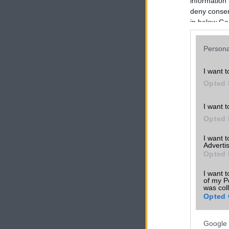
information 
deny consent
in below Go
Persona
I want t
Opted 
I want t
Opted 
I want 
Advertis
Opted 
I want t
of my P
was col
Opted 
Google 