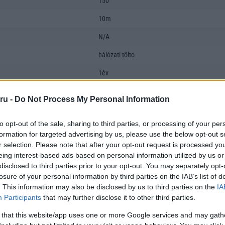
150
10m
N/A
hálózati tölto
1év
hátulról akasztós
ru -
Do Not Process My Personal Information
nem
to opt-out of the sale, sharing to third parties, or processing of your per
nem
formation for targeted advertising by us, please use the below opt-out s
r selection. Please note that after your opt-out request is processed y
N/A
eing interest-based ads based on personal information utilized by us or
disclosed to third parties prior to your opt-out. You may separately opt-
losure of your personal information by third parties on the IAB’s list of
. This information may also be disclosed by us to third parties on the
IA
Participants
that may further disclose it to other third parties.
 that this website/app uses one or more Google services and may gath