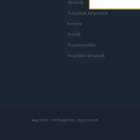
Okosórák
Tartozékok, kiegeszítők
Keresés
Tesztek
Összehasonlítás
Használati útmutatók
kapcsolat
|
médiaajánlat
|
impresszum