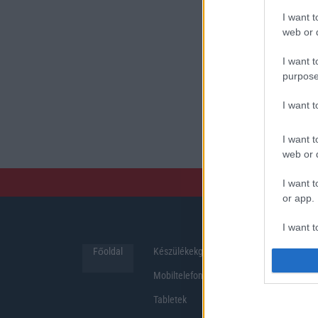
I want t
web or d
I want t
purpose
I want 
I want t
web or d
I want t
or app.
I want t
Főoldal
Készülékekguru
Hirek
I want t
Mobiltelefonok
authenti
Tabletek