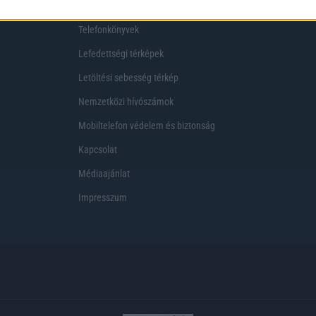
Telekom akciók
Virtuális valóság
Telefonkönyvek
Lefedettségi térképek
Letöltési sebesség térkép
Nemzetközi hívószámok
Mobiltelefon védelem és biztonság
Kapcsolat
Médiaajánlat
Impresszum