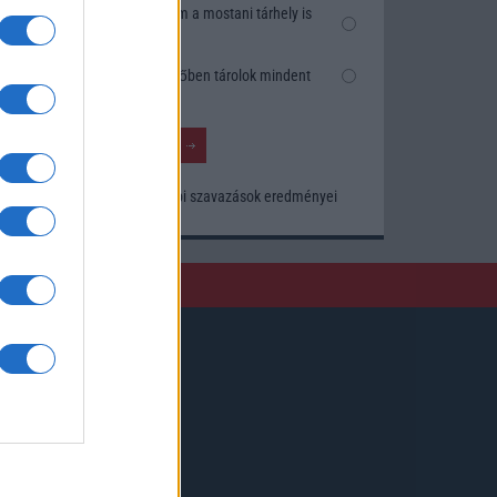
Nem, nekem a mostani tárhely is
elég
Inkább felhőben tárolok mindent
Korábbi szavazások eredményei
Kövessen minket!