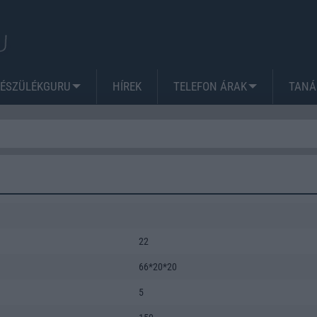
KÉSZÜLÉKGURU
HÍREK
TELEFON ÁRAK
TANÁ
22
66*20*20
5