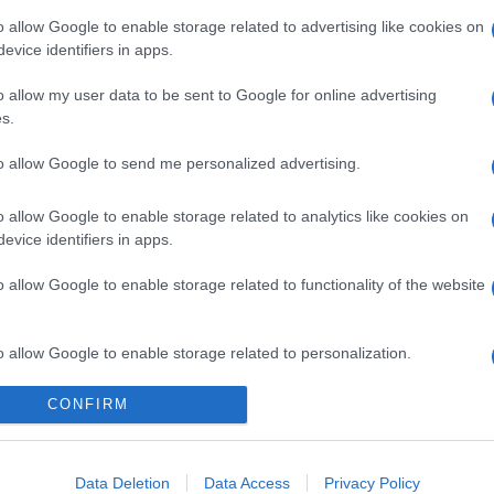
o allow Google to enable storage related to advertising like cookies on
evice identifiers in apps.
o allow my user data to be sent to Google for online advertising
s.
to allow Google to send me personalized advertising.
o allow Google to enable storage related to analytics like cookies on
evice identifiers in apps.
o allow Google to enable storage related to functionality of the website
o allow Google to enable storage related to personalization.
Telefon Árak
Tanácsdóguru
UjesHasznaltGSM
CONFIRM
o allow Google to enable storage related to security, including
Yettel akciók
Wiki
cation functionality and fraud prevention, and other user protection.
One akciók
Internet sebességmérő
Data Deletion
Data Access
Privacy Policy