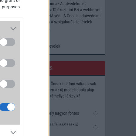
to grant or
Elfogadom az
Adatvédelmi és
ed purposes
Adatkezelési Tájékoztatót
Ezt a webhelyet
a reCAPTCHA védi. A Google
adatvédelmi
irányelve
és a
szolgáltatási feltételek
érvényesek.
Korábbi hírlevelek
SZAVAZÁS
Megérné Önnek telefont váltani csak
azért, mert az új modell dupla alap
tárhellyel érkezik?
Igen, a tárhely nagyon fontos
Talán, ha más fejlesztések is
vannak