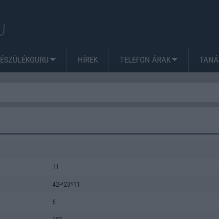
KÉSZÜLÉKGURU
HÍREK
TELEFON ÁRAK
TANÁ
11
42-*23*11
6