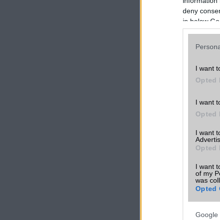
information 
deny consent
in below Go
Persona
I want t
Opted 
I want t
Opted 
I want 
Advertis
Opted 
I want t
of my P
was col
Opted 
Google 