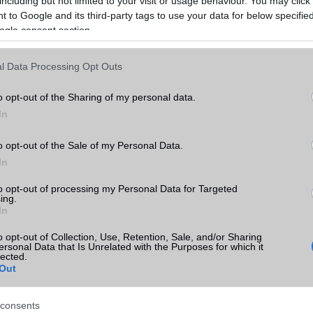
including but not limited to your visit or usage behaviour. You may click 
 to Google and its third-party tags to use your data for below specifi
ogle consent section.
l Data Processing Opt Outs
o opt-out of the Sharing of my personal data.
In
o opt-out of the Sale of my Personal Data.
In
to opt-out of processing my Personal Data for Targeted
ing.
In
o opt-out of Collection, Use, Retention, Sale, and/or Sharing
ersonal Data that Is Unrelated with the Purposes for which it
lected.
Out
consents