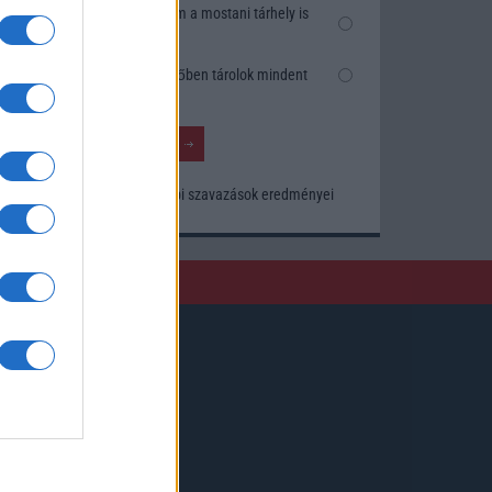
Nem, nekem a mostani tárhely is
elég
Inkább felhőben tárolok mindent
Korábbi szavazások eredményei
Kövessen minket!