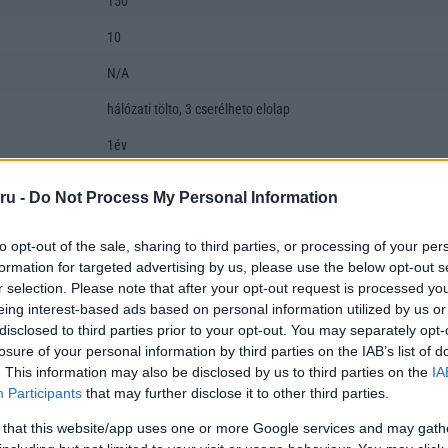
150
10
N/A
hálózati tölto, 3 cserélheto elolap
1év
fülre akasztható
ru -
Do Not Process My Personal Information
nem
to opt-out of the sale, sharing to third parties, or processing of your per
nem
formation for targeted advertising by us, please use the below opt-out s
r selection. Please note that after your opt-out request is processed y
régi neve HS-79W
eing interest-based ads based on personal information utilized by us or
disclosed to third parties prior to your opt-out. You may separately opt-
losure of your personal information by third parties on the IAB’s list of
. This information may also be disclosed by us to third parties on the
IA
Participants
that may further disclose it to other third parties.
 that this website/app uses one or more Google services and may gath