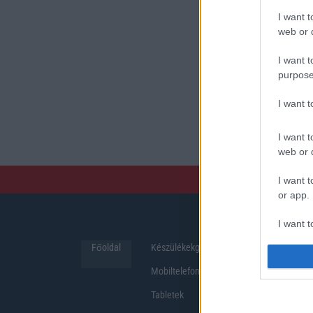
I want t
web or d
I want t
purpose
I want 
I want t
web or d
I want t
or app.
I want t
Főoldal
Készülékekguru
Hirek
I want t
Mobiltelefonok
authenti
Tabletek