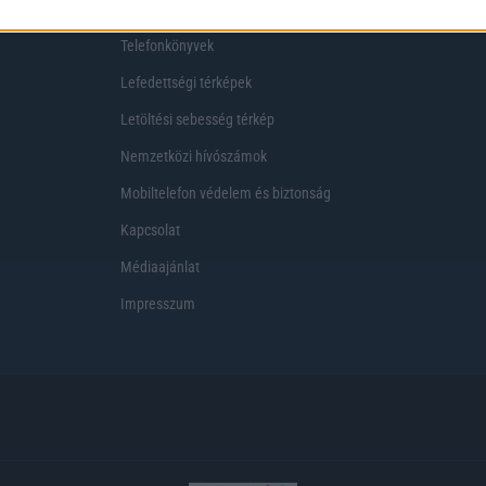
Telekom akciók
Virtuális valóság
Telefonkönyvek
Lefedettségi térképek
Letöltési sebesség térkép
Nemzetközi hívószámok
Mobiltelefon védelem és biztonság
Kapcsolat
Médiaajánlat
Impresszum