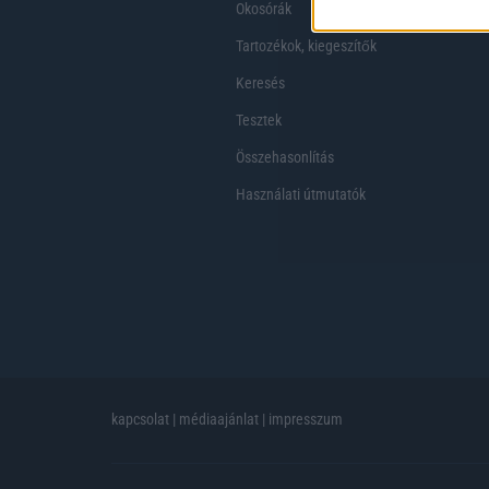
Okosórák
Tartozékok, kiegeszítők
Keresés
Tesztek
Összehasonlítás
Használati útmutatók
kapcsolat
|
médiaajánlat
|
impresszum