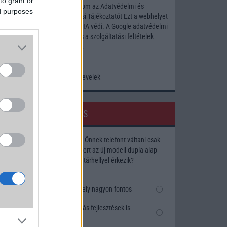
to grant or
Elfogadom az
Adatvédelmi és
ed purposes
Adatkezelési Tájékoztatót
Ezt a webhelyet
a reCAPTCHA védi. A Google
adatvédelmi
irányelve
és a
szolgáltatási feltételek
érvényesek.
Korábbi hírlevelek
SZAVAZÁS
Megérné Önnek telefont váltani csak
azért, mert az új modell dupla alap
tárhellyel érkezik?
Igen, a tárhely nagyon fontos
Talán, ha más fejlesztések is
vannak