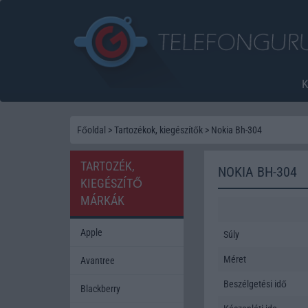
Főoldal
>
Tartozékok, kiegészítők
>
Nokia Bh-304
TARTOZÉK,
NOKIA BH-304
KIEGÉSZÍTŐ
MÁRKÁK
Apple
Súly
Méret
Avantree
Beszélgetési idő
Blackberry