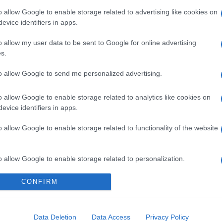
o allow Google to enable storage related to advertising like cookies on
evice identifiers in apps.
o allow my user data to be sent to Google for online advertising
s.
to allow Google to send me personalized advertising.
o allow Google to enable storage related to analytics like cookies on
evice identifiers in apps.
o allow Google to enable storage related to functionality of the website
o allow Google to enable storage related to personalization.
Telefon Árak
Tanácsdóguru
UjesHasznaltGSM
CONFIRM
o allow Google to enable storage related to security, including
Yettel akciók
Wiki
cation functionality and fraud prevention, and other user protection.
One akciók
Internet sebességmérő
Data Deletion
Data Access
Privacy Policy