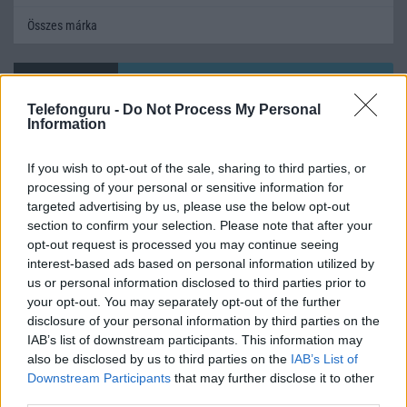
Összes márka
Mennyibe kerül
Telefonguru -
Do Not Process My Personal
Keressen a telefonboltok ajánlatai között!
Information
If you wish to opt-out of the sale, sharing to third parties, or
processing of your personal or sensitive information for
targeted advertising by us, please use the below opt-out
section to confirm your selection. Please note that after your
opt-out request is processed you may continue seeing
interest-based ads based on personal information utilized by
TELEFONOK GYORSLISTA
us or personal information disclosed to third parties prior to
your opt-out. You may separately opt-out of the further
Márka :
disclosure of your personal information by third parties on the
IAB’s list of downstream participants. This information may
also be disclosed by us to third parties on the
IAB’s List of
Tipus :
Downstream Participants
that may further disclose it to other
third parties.