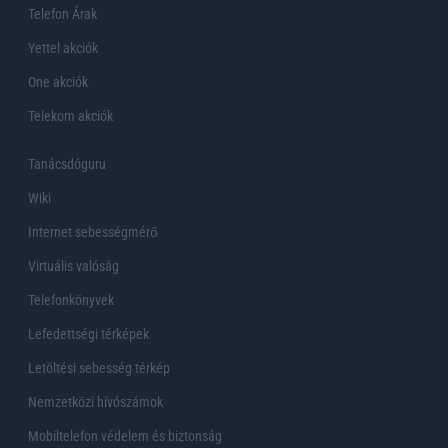
Telefon Árak
Yettel akciók
One akciók
Telekom akciók
Tanácsdóguru
Wiki
Internet sebességmérő
Virtuális valóság
Telefonkönyvek
Lefedettségi térképek
Letöltési sebesség térkép
Nemzetközi hívószámok
Mobiltelefon védelem és biztonság