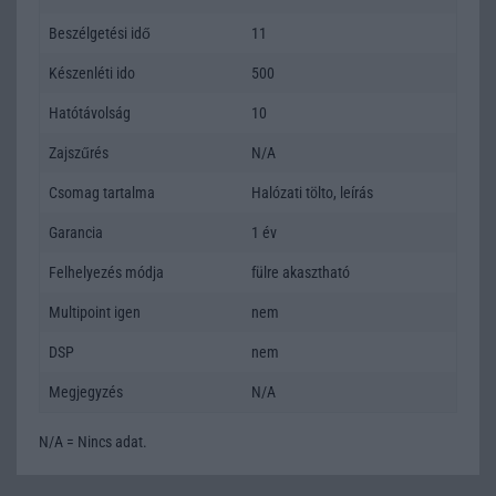
Beszélgetési idő
11
Készenléti ido
500
Hatótávolság
10
Zajszűrés
N/A
Csomag tartalma
Halózati tölto, leírás
Garancia
1 év
Felhelyezés módja
fülre akasztható
Multipoint igen
nem
DSP
nem
Megjegyzés
N/A
N/A = Nincs adat.