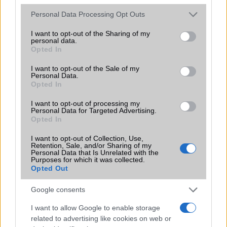
Please note that this website/app uses one or more Google
Personal Data Processing Opt Outs
services and may gather and store information including but
not limited to your visit or usage behaviour. You may click to
I want to opt-out of the Sharing of my
personal data.
grant or deny consent to Google and its third-party tags to
Opted In
use your data for below specified purposes in below Google
consent section.
I want to opt-out of the Sale of my
HÍRLEVÉL
Personal Data.
Opted In
Feliratkozás a Telefonguru ingyenes hírlevelére
I want to opt-out of processing my
Personal Data for Targeted Advertising.
OK
Opted In
Elfogadom az
Adatvédelmi és Adatkezelési Tájékoztatót
Ezt a
webhelyet a reCAPTCHA védi. A Google
adatvédelmi irányelve
és a
I want to opt-out of Collection, Use,
Retention, Sale, and/or Sharing of my
szolgáltatási feltételek
érvényesek.
Personal Data that Is Unrelated with the
Purposes for which it was collected.
Opted Out
Korábbi hírlevelek
Google consents
I want to allow Google to enable storage
SZAVAZÁS
related to advertising like cookies on web or