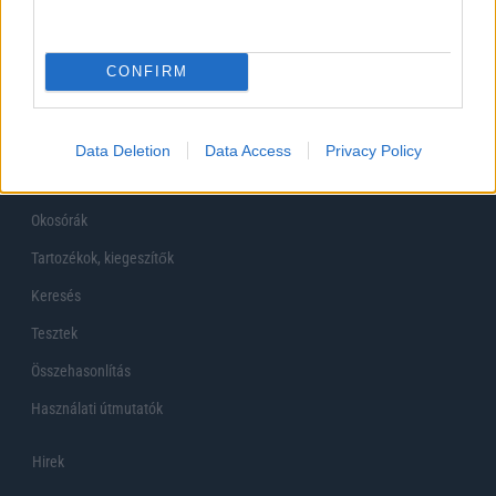
Főoldal
CONFIRM
Készülékekguru
Mobiltelefonok
Data Deletion
Data Access
Privacy Policy
Tabletek
Okosórák
Tartozékok, kiegeszítők
Keresés
Tesztek
Összehasonlítás
Használati útmutatók
Hirek