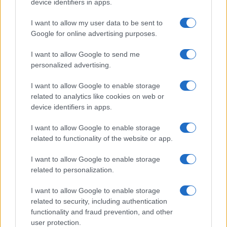
device identifiers in apps.
Megérné Önnek telefont váltani csak azért, mert az új modell dupla alap
tárhellyel érkezik?
I want to allow my user data to be sent to
Google for online advertising purposes.
Igen, a tárhely nagyon fontos
I want to allow Google to send me
personalized advertising.
Talán, ha más fejlesztések is vannak
I want to allow Google to enable storage
Nem, nekem a mostani tárhely is elég
related to analytics like cookies on web or
device identifiers in apps.
Inkább felhőben tárolok mindent
I want to allow Google to enable storage
related to functionality of the website or app.
I want to allow Google to enable storage
Korábbi szavazások eredményei
related to personalization.
I want to allow Google to enable storage
related to security, including authentication
functionality and fraud prevention, and other
user protection.