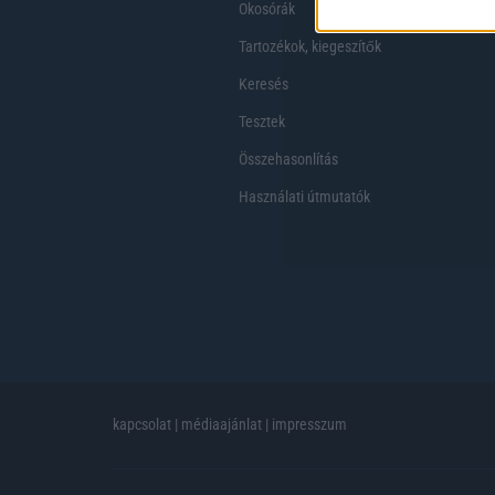
Okosórák
Tartozékok, kiegeszítők
Keresés
Tesztek
Összehasonlítás
Használati útmutatók
kapcsolat
|
médiaajánlat
|
impresszum