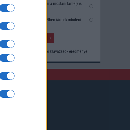
Nem, nekem a mostani tárhely is
elég
Inkább felhőben tárolok mindent
Korábbi szavazások eredményei
Kövessen minket!