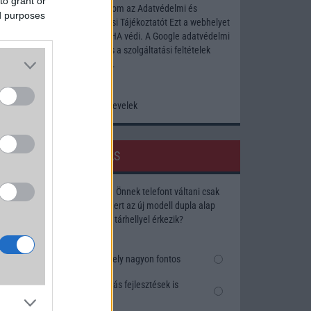
to grant or
Elfogadom az
Adatvédelmi és
ed purposes
Adatkezelési Tájékoztatót
Ezt a webhelyet
a reCAPTCHA védi. A Google
adatvédelmi
irányelve
és a
szolgáltatási feltételek
érvényesek.
Korábbi hírlevelek
SZAVAZÁS
Megérné Önnek telefont váltani csak
azért, mert az új modell dupla alap
tárhellyel érkezik?
Igen, a tárhely nagyon fontos
Talán, ha más fejlesztések is
vannak