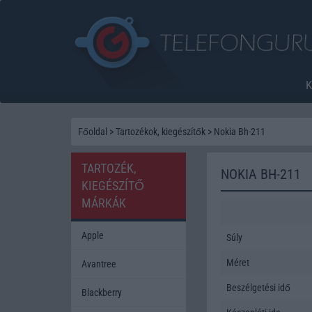
Főoldal
>
Tartozékok, kiegészítők
>
Nokia Bh-211
TARTOZÉK,
NOKIA BH-211
KIEGÉSZÍTŐ
MÁRKÁK
Apple
Súly
Méret
Avantree
Beszélgetési idő
Blackberry