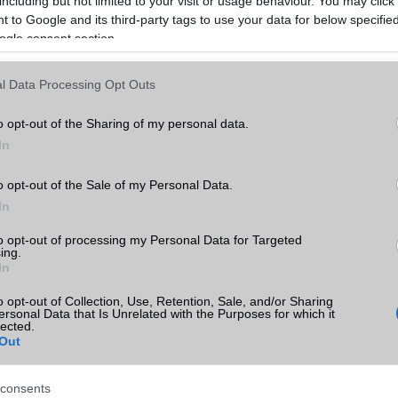
including but not limited to your visit or usage behaviour. You may click 
 to Google and its third-party tags to use your data for below specifi
ogle consent section.
l Data Processing Opt Outs
o opt-out of the Sharing of my personal data.
In
o opt-out of the Sale of my Personal Data.
In
to opt-out of processing my Personal Data for Targeted
ing.
In
o opt-out of Collection, Use, Retention, Sale, and/or Sharing
ersonal Data that Is Unrelated with the Purposes for which it
lected.
Out
consents