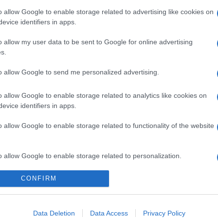
o allow Google to enable storage related to advertising like cookies on
evice identifiers in apps.
o allow my user data to be sent to Google for online advertising
s.
to allow Google to send me personalized advertising.
o allow Google to enable storage related to analytics like cookies on
evice identifiers in apps.
o allow Google to enable storage related to functionality of the website
o allow Google to enable storage related to personalization.
Telefon Árak
Tanácsdóguru
UjesHasznaltGSM
CONFIRM
o allow Google to enable storage related to security, including
Yettel akciók
Wiki
cation functionality and fraud prevention, and other user protection.
One akciók
Internet sebességmérő
Data Deletion
Data Access
Privacy Policy