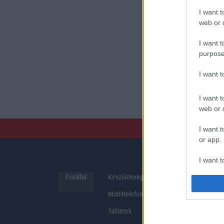
I want t
web or d
I want t
purpose
I want 
I want t
web or d
I want t
or app.
I want t
Főoldal
Készülékekguru
Hirek
I want t
Mobiltelefonok
authenti
Tabletek