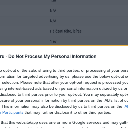
150
N/A
N/A
Hálózati tölto, leírás
1 év
fülbe dugható
ru -
Do Not Process My Personal Information
nem
to opt-out of the sale, sharing to third parties, or processing of your per
nem
formation for targeted advertising by us, please use the below opt-out s
r selection. Please note that after your opt-out request is processed y
N/A
eing interest-based ads based on personal information utilized by us or
disclosed to third parties prior to your opt-out. You may separately opt-
losure of your personal information by third parties on the IAB’s list of
. This information may also be disclosed by us to third parties on the
IA
Participants
that may further disclose it to other third parties.
 that this website/app uses one or more Google services and may gath