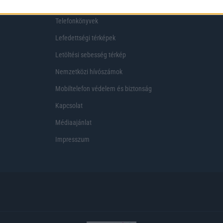
Telekom akciók
Virtuális valóság
Telefonkönyvek
Lefedettségi térképek
Letöltési sebesség térkép
Nemzetközi hívószámok
Mobiltelefon védelem és biztonság
Kapcsolat
Médiaajánlat
Impresszum