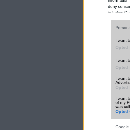
information 
deny consent
in below Go
Persona
I want t
Opted 
I want t
Opted 
I want 
Advertis
Opted 
I want t
of my P
was col
Opted 
Google 