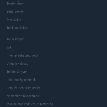
Telefon Árak
Yettel akciók
One akciók
Telekom akciók
Tanácsdóguru
Wiki
Internet sebességmérő
Virtuális valóság
Telefonkönyvek
Lefedettségi térképek
Letöltési sebesség térkép
Nemzetközi hívószámok
Mobiltelefon védelem és biztonság