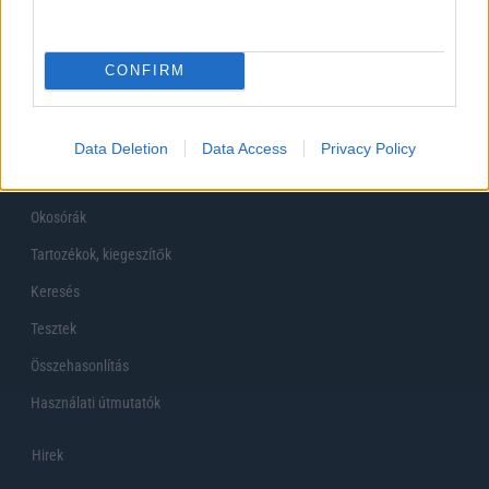
Főoldal
CONFIRM
Készülékekguru
Mobiltelefonok
Data Deletion
Data Access
Privacy Policy
Tabletek
Okosórák
Tartozékok, kiegeszítők
Keresés
Tesztek
Összehasonlítás
Használati útmutatók
Hirek