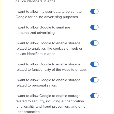
device identifiers in apps.
Megérné Önnek telefont váltani csak azért, mert az új modell dupla alap
tárhellyel érkezik?
I want to allow my user data to be sent to
Google for online advertising purposes.
Igen, a tárhely nagyon fontos
I want to allow Google to send me
personalized advertising.
Talán, ha más fejlesztések is vannak
I want to allow Google to enable storage
Nem, nekem a mostani tárhely is elég
related to analytics like cookies on web or
device identifiers in apps.
Inkább felhőben tárolok mindent
I want to allow Google to enable storage
related to functionality of the website or app.
I want to allow Google to enable storage
Korábbi szavazások eredményei
related to personalization.
I want to allow Google to enable storage
related to security, including authentication
functionality and fraud prevention, and other
user protection.