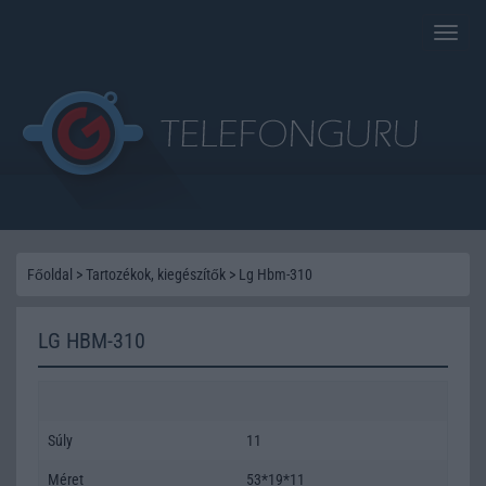
Toggle
naviga
Főoldal
>
Tartozékok, kiegészítők
>
Lg Hbm-310
LG HBM-310
Súly
11
Méret
53*19*11