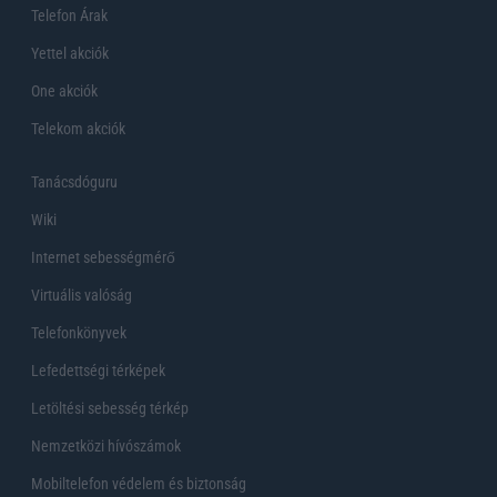
Telefon Árak
Yettel akciók
One akciók
Telekom akciók
Tanácsdóguru
Wiki
Internet sebességmérő
Virtuális valóság
Telefonkönyvek
Lefedettségi térképek
Letöltési sebesség térkép
Nemzetközi hívószámok
Mobiltelefon védelem és biztonság