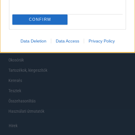
Főoldal
CONFIRM
Készülékekguru
Mobiltelefonok
Data Deletion
Data Access
Privacy Policy
Tabletek
Okosórák
Tartozékok, kiegeszítők
Keresés
Tesztek
Összehasonlítás
Használati útmutatók
Hirek