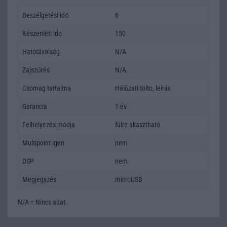
Beszélgetési idő
6
Készenléti ido
150
Hatótávolság
N/A
Zajszűrés
N/A
Csomag tartalma
Hálózati tölto, leírás
Garancia
1 év
Felhelyezés módja
fülre akasztható
Multipoint igen
nem
DSP
nem
Megjegyzés
microUSB
N/A = Nincs adat.