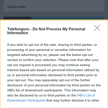
Összes márka
Mennyibe kerül
Telefonguru -
Do Not Process My Personal
Keressen a telefonboltok ajánlatai között!
Information
If you wish to opt-out of the sale, sharing to third parties, or
processing of your personal or sensitive information for
targeted advertising by us, please use the below opt-out
section to confirm your selection. Please note that after your
opt-out request is processed you may continue seeing
interest-based ads based on personal information utilized by
TELEFONOK GYORSLISTA
us or personal information disclosed to third parties prior to
your opt-out. You may separately opt-out of the further
Márka :
disclosure of your personal information by third parties on the
IAB’s list of downstream participants. This information may
also be disclosed by us to third parties on the
IAB’s List of
Tipus :
Downstream Participants
that may further disclose it to other
third parties.