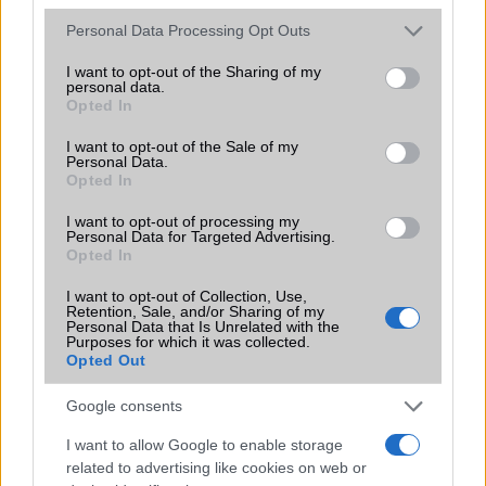
Please note that this website/app uses one or more Google
Personal Data Processing Opt Outs
services and may gather and store information including but
not limited to your visit or usage behaviour. You may click to
I want to opt-out of the Sharing of my
personal data.
grant or deny consent to Google and its third-party tags to
Opted In
use your data for below specified purposes in below Google
consent section.
I want to opt-out of the Sale of my
HÍRLEVÉL
Personal Data.
Opted In
Feliratkozás a Telefonguru ingyenes hírlevelére
I want to opt-out of processing my
Personal Data for Targeted Advertising.
OK
Opted In
Elfogadom az
Adatvédelmi és Adatkezelési Tájékoztatót
Ezt a
webhelyet a reCAPTCHA védi. A Google
adatvédelmi irányelve
és a
I want to opt-out of Collection, Use,
Retention, Sale, and/or Sharing of my
szolgáltatási feltételek
érvényesek.
Personal Data that Is Unrelated with the
Purposes for which it was collected.
Opted Out
Korábbi hírlevelek
Google consents
I want to allow Google to enable storage
SZAVAZÁS
related to advertising like cookies on web or