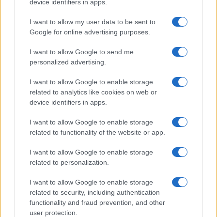
device identifiers in apps.
Megérné Önnek telefont váltani csak azért, mert az új modell dupla alap
tárhellyel érkezik?
I want to allow my user data to be sent to
Google for online advertising purposes.
Igen, a tárhely nagyon fontos
I want to allow Google to send me
personalized advertising.
Talán, ha más fejlesztések is vannak
I want to allow Google to enable storage
Nem, nekem a mostani tárhely is elég
related to analytics like cookies on web or
device identifiers in apps.
Inkább felhőben tárolok mindent
I want to allow Google to enable storage
related to functionality of the website or app.
I want to allow Google to enable storage
Korábbi szavazások eredményei
related to personalization.
I want to allow Google to enable storage
related to security, including authentication
functionality and fraud prevention, and other
user protection.