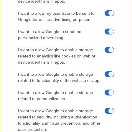
device identifiers in apps.
Megérné Önnek telefont váltani csak azért, mert az új modell dupla alap
tárhellyel érkezik?
I want to allow my user data to be sent to
Google for online advertising purposes.
Igen, a tárhely nagyon fontos
I want to allow Google to send me
personalized advertising.
Talán, ha más fejlesztések is vannak
I want to allow Google to enable storage
Nem, nekem a mostani tárhely is elég
related to analytics like cookies on web or
device identifiers in apps.
Inkább felhőben tárolok mindent
I want to allow Google to enable storage
related to functionality of the website or app.
I want to allow Google to enable storage
Korábbi szavazások eredményei
related to personalization.
I want to allow Google to enable storage
related to security, including authentication
functionality and fraud prevention, and other
user protection.