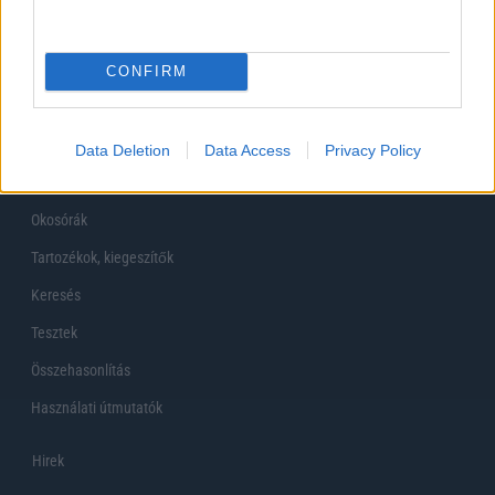
Főoldal
CONFIRM
Készülékekguru
Mobiltelefonok
Data Deletion
Data Access
Privacy Policy
Tabletek
Okosórák
Tartozékok, kiegeszítők
Keresés
Tesztek
Összehasonlítás
Használati útmutatók
Hirek