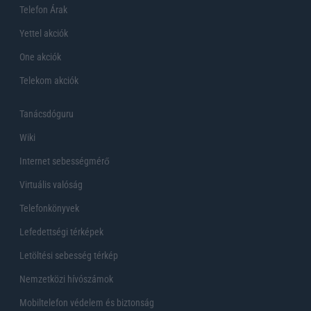
Telefon Árak
Yettel akciók
One akciók
Telekom akciók
Tanácsdóguru
Wiki
Internet sebességmérő
Virtuális valóság
Telefonkönyvek
Lefedettségi térképek
Letöltési sebesség térkép
Nemzetközi hívószámok
Mobiltelefon védelem és biztonság