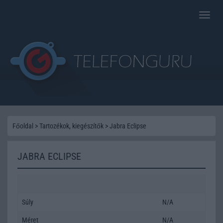
Toggle
naviga
Főoldal
>
Tartozékok, kiegészítők
>
Jabra Eclipse
JABRA ECLIPSE
Súly
N/A
Méret
N/A