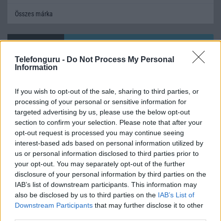
Összes márka
Mennyibe kerül
Telefonguru -
Do Not Process My Personal
Keressen a telefonboltok ajánlatai között!
Information
If you wish to opt-out of the sale, sharing to third parties, or
processing of your personal or sensitive information for
targeted advertising by us, please use the below opt-out
section to confirm your selection. Please note that after your
opt-out request is processed you may continue seeing
interest-based ads based on personal information utilized by
TELEFONOK GYORSLISTA
us or personal information disclosed to third parties prior to
your opt-out. You may separately opt-out of the further
Márka :
disclosure of your personal information by third parties on the
IAB’s list of downstream participants. This information may
also be disclosed by us to third parties on the
IAB’s List of
Tipus :
Downstream Participants
that may further disclose it to other
third parties.