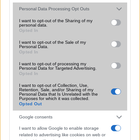
Please note that this website/app uses one or more Google
Personal Data Processing Opt Outs
services and may gather and store information including but
not limited to your visit or usage behaviour. You may click to
I want to opt-out of the Sharing of my
personal data.
grant or deny consent to Google and its third-party tags to
Opted In
use your data for below specified purposes in below Google
consent section.
I want to opt-out of the Sale of my
HÍRLEVÉL
Personal Data.
Opted In
Feliratkozás a Telefonguru ingyenes hírlevelére
I want to opt-out of processing my
Personal Data for Targeted Advertising.
OK
Opted In
Elfogadom az
Adatvédelmi és Adatkezelési Tájékoztatót
Ezt a
webhelyet a reCAPTCHA védi. A Google
adatvédelmi irányelve
és a
I want to opt-out of Collection, Use,
Retention, Sale, and/or Sharing of my
szolgáltatási feltételek
érvényesek.
Personal Data that Is Unrelated with the
Purposes for which it was collected.
Opted Out
Korábbi hírlevelek
Google consents
I want to allow Google to enable storage
SZAVAZÁS
related to advertising like cookies on web or