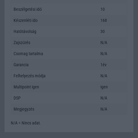
Beszélgetési idő
10
Készenléti ido
168
Hatótávolság
30
Zajszűrés
N/A
Csomag tartalma
N/A
Garancia
1év
Felhelyezés módja
N/A
Multipoint igen
igen
DSP
N/A
Megjegyzés
N/A
N/A = Nincs adat.