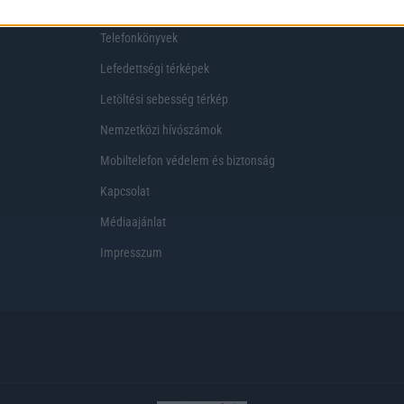
Telekom akciók
Virtuális valóság
Telefonkönyvek
Lefedettségi térképek
Letöltési sebesség térkép
Nemzetközi hívószámok
Mobiltelefon védelem és biztonság
Kapcsolat
Médiaajánlat
Impresszum