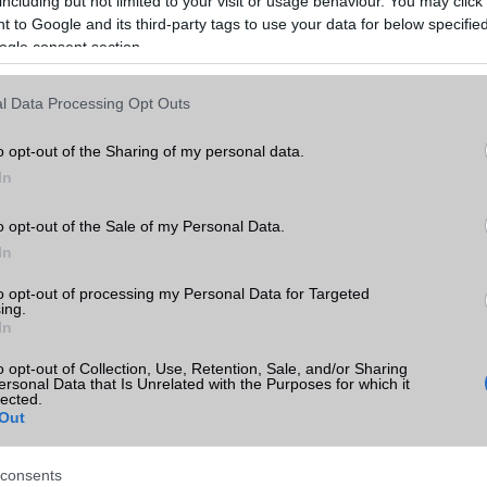
including but not limited to your visit or usage behaviour. You may click 
 to Google and its third-party tags to use your data for below specifi
ogle consent section.
l Data Processing Opt Outs
o opt-out of the Sharing of my personal data.
In
o opt-out of the Sale of my Personal Data.
In
to opt-out of processing my Personal Data for Targeted
ing.
In
o opt-out of Collection, Use, Retention, Sale, and/or Sharing
ersonal Data that Is Unrelated with the Purposes for which it
lected.
Out
consents