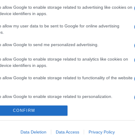
o allow Google to enable storage related to advertising like cookies on
evice identifiers in apps.
o allow my user data to be sent to Google for online advertising
s.
to allow Google to send me personalized advertising.
o allow Google to enable storage related to analytics like cookies on
evice identifiers in apps.
o allow Google to enable storage related to functionality of the website
o allow Google to enable storage related to personalization.
Telefon Árak
Tanácsdóguru
UjesHasznaltGSM
CONFIRM
o allow Google to enable storage related to security, including
Yettel akciók
Wiki
cation functionality and fraud prevention, and other user protection.
One akciók
Internet sebességmérő
Data Deletion
Data Access
Privacy Policy