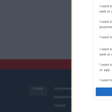
I want t
web or d
I want t
purpose
I want 
I want t
web or d
I want t
or app.
I want t
Főoldal
Készülékekguru
Hirek
I want t
Mobiltelefonok
authenti
Tabletek