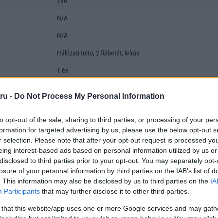
180
N/A
N/A
Hálózati tölto, 2 fülbetét, leírás
1 év
fülbe dugható
ru -
Do Not Process My Personal Information
nem
to opt-out of the sale, sharing to third parties, or processing of your per
nem
formation for targeted advertising by us, please use the below opt-out s
r selection. Please note that after your opt-out request is processed y
N/A
eing interest-based ads based on personal information utilized by us or
disclosed to third parties prior to your opt-out. You may separately opt-
losure of your personal information by third parties on the IAB’s list of
. This information may also be disclosed by us to third parties on the
IA
Participants
that may further disclose it to other third parties.
 that this website/app uses one or more Google services and may gath