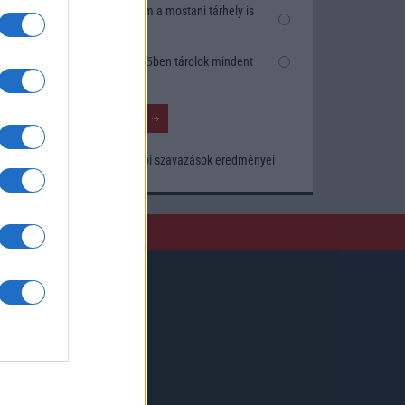
Nem, nekem a mostani tárhely is
elég
Inkább felhőben tárolok mindent
Korábbi szavazások eredményei
Kövessen minket!