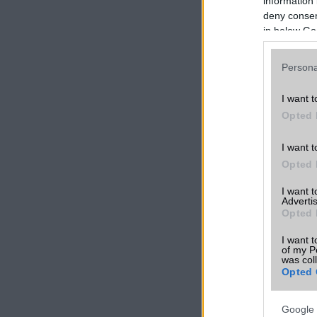
information 
deny consent
in below Go
Persona
I want t
Opted 
I want t
Opted 
I want 
Advertis
Opted 
I want t
of my P
was col
Opted 
Google 