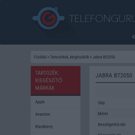
Főoldal
>
Tartozékok, kiegészítők
>
Jabra Bt2050
TARTOZÉK,
JABRA BT2050
KIEGÉSZÍTŐ
MÁRKÁK
Apple
Súly
Méret
Avantree
Beszélgetési idő
Blackberry