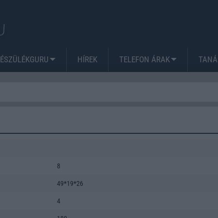
KÉSZÜLÉKGURU
HÍREK
TELEFON ÁRAK
TANÁ
8
49*19*26
4