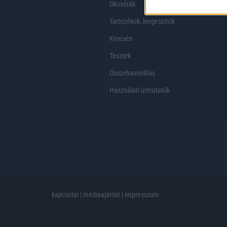
Okosórák
Tartozékok, kiegeszítők
Keresés
Tesztek
Összehasonlítás
Használati útmutatók
kapcsolat
|
médiaajánlat
|
impresszum