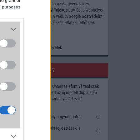
to grant or
Elfogadom az
Adatvédelmi és
ed purposes
Adatkezelési Tájékoztatót
Ezt a webhelyet
a reCAPTCHA védi. A Google
adatvédelmi
irányelve
és a
szolgáltatási feltételek
érvényesek.
Korábbi hírlevelek
SZAVAZÁS
Megérné Önnek telefont váltani csak
azért, mert az új modell dupla alap
tárhellyel érkezik?
Igen, a tárhely nagyon fontos
Talán, ha más fejlesztések is
vannak