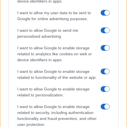
device identifiers in apps.
Megérné Önnek telefont váltani csak azért, mert az új modell dupla alap
tárhellyel érkezik?
I want to allow my user data to be sent to
Google for online advertising purposes.
Igen, a tárhely nagyon fontos
I want to allow Google to send me
personalized advertising.
Talán, ha más fejlesztések is vannak
I want to allow Google to enable storage
Nem, nekem a mostani tárhely is elég
related to analytics like cookies on web or
device identifiers in apps.
Inkább felhőben tárolok mindent
I want to allow Google to enable storage
related to functionality of the website or app.
I want to allow Google to enable storage
Korábbi szavazások eredményei
related to personalization.
I want to allow Google to enable storage
related to security, including authentication
functionality and fraud prevention, and other
user protection.