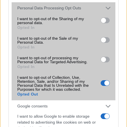
Please note that this website/app uses one or more Google
Personal Data Processing Opt Outs
services and may gather and store information including but
not limited to your visit or usage behaviour. You may click to
I want to opt-out of the Sharing of my
personal data.
grant or deny consent to Google and its third-party tags to
Opted In
use your data for below specified purposes in below Google
consent section.
I want to opt-out of the Sale of my
HÍRLEVÉL
Personal Data.
Opted In
Feliratkozás a Telefonguru ingyenes hírlevelére
I want to opt-out of processing my
Personal Data for Targeted Advertising.
OK
Opted In
Elfogadom az
Adatvédelmi és Adatkezelési Tájékoztatót
Ezt a
webhelyet a reCAPTCHA védi. A Google
adatvédelmi irányelve
és a
I want to opt-out of Collection, Use,
Retention, Sale, and/or Sharing of my
szolgáltatási feltételek
érvényesek.
Personal Data that Is Unrelated with the
Purposes for which it was collected.
Opted Out
Korábbi hírlevelek
Google consents
I want to allow Google to enable storage
SZAVAZÁS
related to advertising like cookies on web or