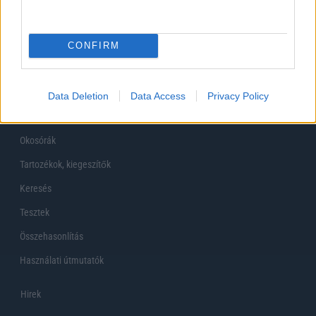
Főoldal
CONFIRM
Készülékekguru
Mobiltelefonok
Data Deletion
Data Access
Privacy Policy
Tabletek
Okosórák
Tartozékok, kiegeszítők
Keresés
Tesztek
Összehasonlítás
Használati útmutatók
Hirek