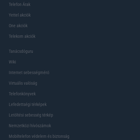
Telefon Árak
Yettel akciók
One akciók
Telekom akciók
Tanácsdóguru
Wiki
Internet sebességmérő
Virtuális valóság
Telefonkönyvek
Lefedettségi térképek
Letöltési sebesség térkép
Nemzetközi hívószámok
Mobiltelefon védelem és biztonság