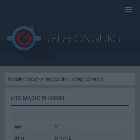
Toggle
naviga
Főoldal
>
Tartozékok, kiegészítők
>
Htc Magic Bh-m300
HTC MAGIC BH-M300
Súly
10
Méret
39*18*12