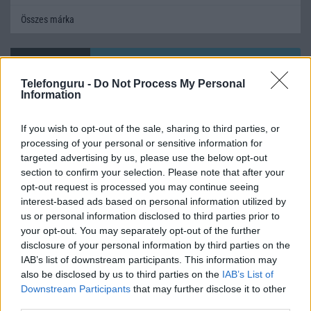
Összes márka
Mennyibe kerül
Telefonguru -
Do Not Process My Personal
Keressen a telefonboltok ajánlatai között!
Information
If you wish to opt-out of the sale, sharing to third parties, or
processing of your personal or sensitive information for
targeted advertising by us, please use the below opt-out
section to confirm your selection. Please note that after your
opt-out request is processed you may continue seeing
interest-based ads based on personal information utilized by
TELEFONOK GYORSLISTA
us or personal information disclosed to third parties prior to
your opt-out. You may separately opt-out of the further
Márka :
disclosure of your personal information by third parties on the
IAB’s list of downstream participants. This information may
also be disclosed by us to third parties on the
IAB’s List of
Tipus :
Downstream Participants
that may further disclose it to other
third parties.