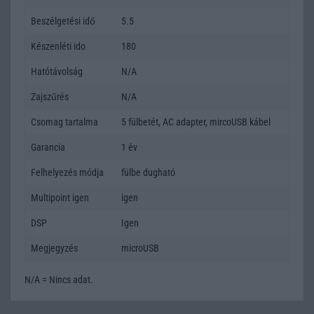
Beszélgetési idő
5.5
Készenléti ido
180
Hatótávolság
N/A
Zajszűrés
N/A
Csomag tartalma
5 fülbetét, AC adapter, mircoUSB kábel
Garancia
1 év
Felhelyezés módja
fülbe dugható
Multipoint igen
igen
DSP
Igen
Megjegyzés
microUSB
N/A = Nincs adat.