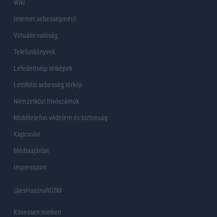
Wiki
Internet sebességmérő
Virtuális valóság
Telefonkönyvek
Lefedettségi térképek
Letöltési sebesség térkép
Nemzetközi hívószámok
Mobiltelefon védelem és biztonság
Kapcsolat
Médiaajánlat
Impresszum
UjesHasznaltGSM
Kövessen minket!