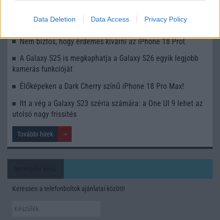
Ez a rejtett Samsung funkció teljesen megváltoztatja a
Data Deletion
Data Access
Privacy Policy
mobilhasználatot – sokan mégsem tudnak róla
Nem biztos, hogy érdemes kivárni az iPhone 18 Prot
A Galaxy S25 is megkaphatja a Galaxy S26 egyik legjobb
kamerás funkcióját
Élőképeken a Dark Cherry színű iPhone 18 Pro Max!
Itt a vég a Galaxy S23 széria számára: a One UI 9 lehet az
utolsó nagy frissítés
További hírek
Mennyibe kerül
Keressen a telefonboltok ajánlatai között!