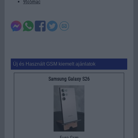
9to5mac
Új és Használt GSM kiemelt ajánlatok
Samsung Galaxy S26
Euro Gsm