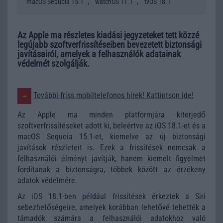
,
,
macOS Sequoia 15.1
watchOS 11.1
tvOS 18.1
Az Apple ma részletes kiadási jegyzeteket tett közzé
legújabb szoftverfrissítéseiben bevezetett biztonsági
javításairól, amelyek a felhasználók adatainak
védelmét szolgálják.
További friss mobiltelefonos hírek! Kattintson ide!
Az Apple ma minden platformjára kiterjedő
szoftverfrissítéseket adott ki, beleértve az iOS 18.1-et és a
macOS Sequoia 15.1-et, kiemelve az új biztonsági
javítások részleteit is. Ezek a frissítések nemcsak a
felhasználói élményt javítják, hanem kiemelt figyelmet
fordítanak a biztonságra, többek között az érzékeny
adatok védelmére.
Az iOS 18.1-ben például frissítések érkeztek a Siri
sebezhetőségeire, amelyek korábban lehetővé tehették a
támadók számára a felhasználói adatokhoz való