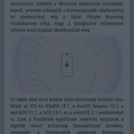
hozzáférést. Emellett a Shortcuts alkalmazás javításokat
kapott, amelyek elősegítik a biztonságosabb adatkezelést
és szerkesztést, míg a Safari Private Browsing
frissítéseinek célja, hogy a böngészési előzmények
véletlen kiszivárgását akadályozzák meg.
Az Apple által most kiadott teljes biztonsági frissítési lista
lefedi az iOS és iPadOS 18.1, a macOS Sequoia 15.1, a
watchOS 11.1, a tvOS 18.1, és a visionOS 2.1 rendszereket
is. Ezek a frissítések együttesen védelmet nyújtanak a
legtöbb ismert biztonsági fenyegetéssel szemben,
amelyeket a felhasználók adatainak biztonsága