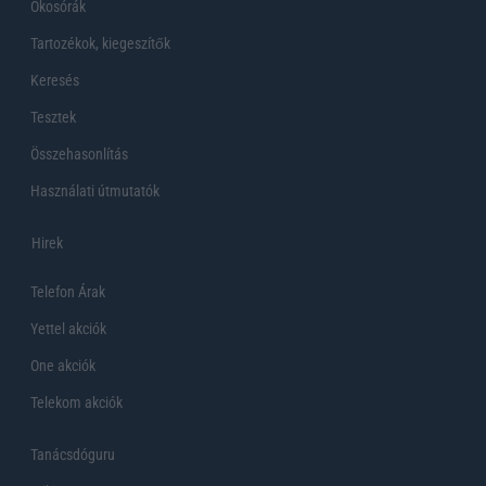
Okosórák
Tartozékok, kiegeszítők
Keresés
Tesztek
Összehasonlítás
Használati útmutatók
Hirek
Telefon Árak
Yettel akciók
One akciók
Telekom akciók
Tanácsdóguru