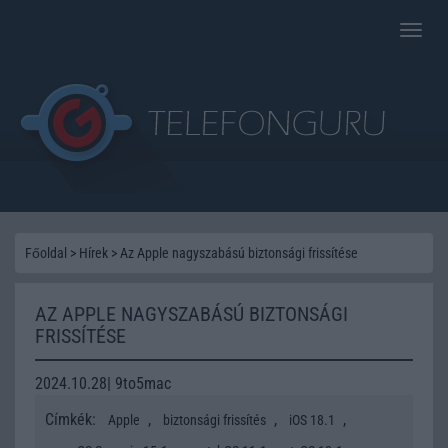
Toggle
naviga
Főoldal
>
Hírek
>
Az Apple nagyszabású biztonsági frissítése
AZ APPLE NAGYSZABÁSÚ BIZTONSÁGI
FRISSÍTÉSE
2024.10.28| 9to5mac
Címkék:
,
,
,
Apple
biztonsági frissítés
iOS 18.1