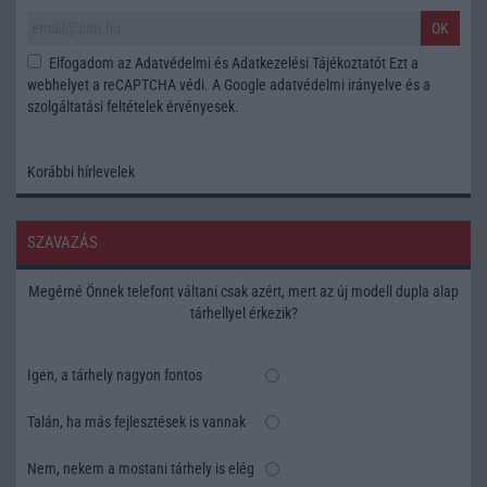
OK
Elfogadom az
Adatvédelmi és Adatkezelési Tájékoztatót
Ezt a
webhelyet a reCAPTCHA védi. A Google
adatvédelmi irányelve
és a
szolgáltatási feltételek
érvényesek.
Korábbi hírlevelek
SZAVAZÁS
Megérné Önnek telefont váltani csak azért, mert az új modell dupla alap
tárhellyel érkezik?
Igen, a tárhely nagyon fontos
Talán, ha más fejlesztések is vannak
Nem, nekem a mostani tárhely is elég