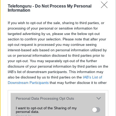
rántja le a leplet az Apple az új
csúcsmobilokról
Telefonguru -
Do Not Process My Personal
Information
2026.06.29
| Phone Arena
A szeptemberi eseményen az iPhone 18 Pro modellek
mellett a régóta pletykált hajlítható iPhone Ultra is
If you wish to opt-out of the sale, sharing to third parties, or
bemutatkozhat, miközben az áremelésekről szóló
processing of your personal or sensitive information for
találgatások továbbra is beárnyékolják a rajtot.
targeted advertising by us, please use the below opt-out
section to confirm your selection. Please note that after your
Az Android rejtett automatizmusai: hat
opt-out request is processed you may continue seeing
funkció, amely észrevétlenül könnyíti
interest-based ads based on personal information utilized by
meg a mindennapokat
us or personal information disclosed to third parties prior to
2026.06.14
| Android Police
your opt-out. You may separately opt-out of the further
Sok felhasználó külön alkalmazásokra esküszik, pedig az
disclosure of your personal information by third parties on the
Android már évek óta olyan intelligens funkciókat kínál,
IAB’s list of downstream participants. This information may
amelyek maguktól dolgoznak a háttérben.
also be disclosed by us to third parties on the
IAB’s List of
Downstream Participants
that may further disclose it to other
third parties.
Ez a rejtett Samsung funkció teljesen
megváltoztatja a mobilhasználatot –
Please note that this website/app uses one or more Google
Personal Data Processing Opt Outs
sokan mégsem tudnak róla
services and may gather and store information including but
2026.07.12
| Android Central
not limited to your visit or usage behaviour. You may click to
I want to opt-out of the Sharing of my
personal data.
Az Edge Panel az egyik leghasznosabb funkció, amely
grant or deny consent to Google and its third-party tags to