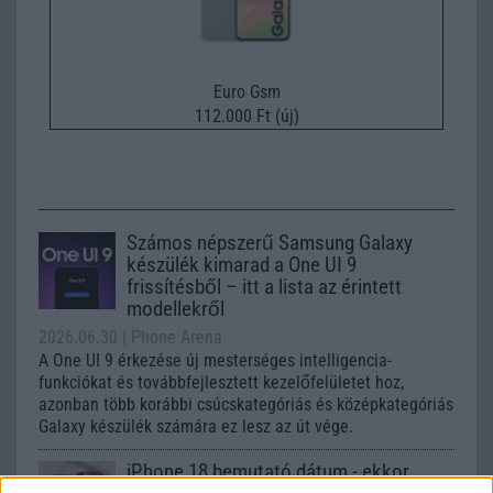
Euro Gsm
112.000 Ft (új)
Számos népszerű Samsung Galaxy
készülék kimarad a One UI 9
frissítésből – itt a lista az érintett
modellekről
2026.06.30
| Phone Arena
A One UI 9 érkezése új mesterséges intelligencia-
funkciókat és továbbfejlesztett kezelőfelületet hoz,
azonban több korábbi csúcskategóriás és középkategóriás
Galaxy készülék számára ez lesz az út vége.
iPhone 18 bemutató dátum - ekkor