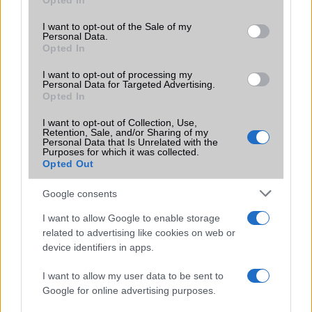
Opted In
jelentősen felgyorsítja a mindennapi használatot,
use your data for below specified purposes in below Google
miközben a Pixel telefonokból továbbra is hiányzik.
consent section.
I want to opt-out of the Sale of my
Personal Data.
Opted In
I want to opt-out of processing my
Personal Data for Targeted Advertising.
Opted In
KAPCSOLÓDÓ HÍREK
I want to opt-out of Collection, Use,
Retention, Sale, and/or Sharing of my
Megéri az iOS 18.1 frissítés az Apple Intelligence-szel?
Personal Data that Is Unrelated with the
Purposes for which it was collected.
Az Apple megakadályozza az iOS 18.0.1-re történő
Opted Out
visszatérést
Google consents
Közeleg az iOS 18.3.2 frissítés: Mit kell tudni róla?
I want to allow Google to enable storage
Megérkezett az iOS 18.3.2 – Milyen változásokat hoz a
related to advertising like cookies on web or
frissítés?
device identifiers in apps.
Apple biztonsági frissítés vagy iOS 26? Sok felhasználónak
I want to allow my user data to be sent to
nincs választása
Google for online advertising purposes.
Jelentősen nagyobb akkumulátort kaphat az iPhone 18 Pro