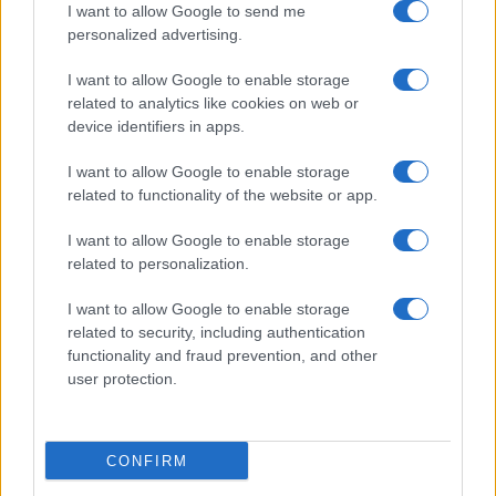
I want to allow Google to send me
Max – új szivárgás érkezett
personalized advertising.
Új AirPods béta frissítést adott ki az Apple – ezek a
modellek már telepíthetik
I want to allow Google to enable storage
related to analytics like cookies on web or
Hatalmas megújulás jöhet az iPad mininél – OLED
device identifiers in apps.
kijelzővel és új funkciókkal érkezhet
I want to allow Google to enable storage
További hírek
related to functionality of the website or app.
I want to allow Google to enable storage
related to personalization.
LEGOLVASOTTABBAK
I want to allow Google to enable storage
related to security, including authentication
Számos népszerű Samsung Galaxy készülék kimarad a One
functionality and fraud prevention, and other
UI 9 frissítésből – itt a lista az érintett modellekről
user protection.
iPhone 18 bemutató dátum - ekkor rántja le a leplet az
Apple az új csúcsmobilokról
CONFIRM
Az Android rejtett automatizmusai: hat funkció, amely
észrevétlenül könnyíti meg a mindennapokat