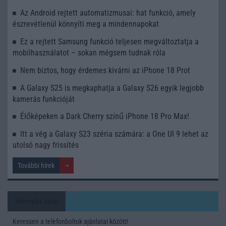
Az Android rejtett automatizmusai: hat funkció, amely
észrevétlenül könnyíti meg a mindennapokat
Ez a rejtett Samsung funkció teljesen megváltoztatja a
mobilhasználatot – sokan mégsem tudnak róla
Nem biztos, hogy érdemes kivárni az iPhone 18 Prot
A Galaxy S25 is megkaphatja a Galaxy S26 egyik legjobb
kamerás funkcióját
Élőképeken a Dark Cherry színű iPhone 18 Pro Max!
Itt a vég a Galaxy S23 széria számára: a One UI 9 lehet az
utolsó nagy frissítés
További hírek
Mennyibe kerül
Keressen a telefonboltok ajánlatai között!