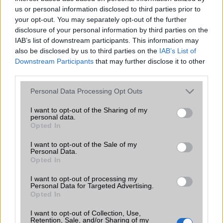
us or personal information disclosed to third parties prior to
your opt-out. You may separately opt-out of the further
disclosure of your personal information by third parties on the
IAB’s list of downstream participants. This information may
also be disclosed by us to third parties on the
IAB’s List of
Downstream Participants
that may further disclose it to other
third parties.
Euro Gsm
267.000 Ft (új)
Please note that this website/app uses one or more Google
Personal Data Processing Opt Outs
services and may gather and store information including but
not limited to your visit or usage behaviour. You may click to
I want to opt-out of the Sharing of my
Samsung Galaxy S26
personal data.
grant or deny consent to Google and its third-party tags to
Opted In
use your data for below specified purposes in below Google
consent section.
I want to opt-out of the Sale of my
Personal Data.
Opted In
I want to opt-out of processing my
Personal Data for Targeted Advertising.
Opted In
Nelly GSM
I want to opt-out of Collection, Use,
Retention, Sale, and/or Sharing of my
245.000 Ft (új)