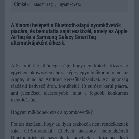
Címkék:
,
Xiaomi Tag
nyomkövető
A Xiaomi belépett a Bluetooth-alapú nyomkövetők
piacára, és bemutatta saját eszközét, amely az Apple
AirTag és a Samsung Galaxy SmartTag
alternatívájaként érkezik.
A Xiaomi Tag különlegessége, hogy nem kötődik kizárólag 
egyetlen ökoszisztémához: képes együttműködni mind az 
Apple, mind az Android keresőhálózatával. 
Az újdonság 
ráadásul kedvező áron, körülbelül 18 euróért kerül piacra, 
ami jelentősen alacsonyabb, mint a legtöbb konkurens 
megoldás ára.
Hogyan működnek ezek a nyomkövetők?
Fontos tisztázni, hogy az ilyen eszközök nem rendelkeznek 
saját GPS-modullal. Ehelyett alacsony energiaigényű 
Bluetooth-jeleket használnak, amelyek a közelben lévő 