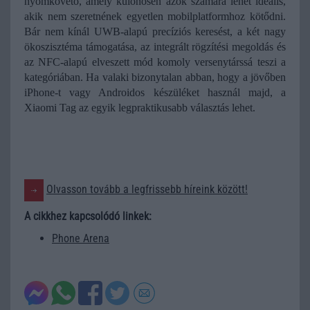
nyomkövető, amely különösen azok számára lehet ideális, 
akik nem szeretnének egyetlen mobilplatformhoz kötődni. 
Bár nem kínál UWB-alapú precíziós keresést, a két nagy 
ökoszisztéma támogatása, az integrált rögzítési megoldás és 
az NFC-alapú elveszett mód komoly versenytárssá teszi a 
kategóriában. Ha valaki bizonytalan abban, hogy a jövőben 
iPhone-t vagy Androidos készüléket használ majd, a 
Xiaomi Tag az egyik legpraktikusabb választás lehet.
Olvasson tovább a legfrissebb híreink között!
A cikkhez kapcsolódó linkek:
Phone Arena