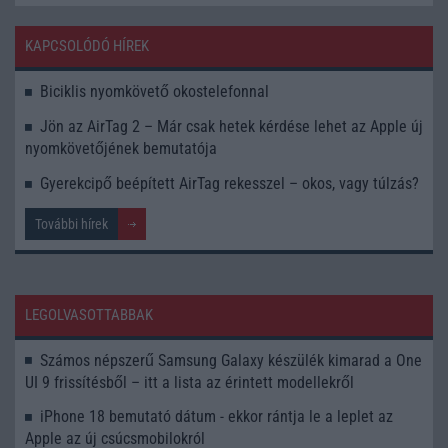
KAPCSOLÓDÓ HÍREK
Biciklis nyomkövető okostelefonnal
Jön az AirTag 2 – Már csak hetek kérdése lehet az Apple új
nyomkövetőjének bemutatója
Gyerekcipő beépített AirTag rekesszel – okos, vagy túlzás?
További hírek
LEGOLVASOTTABBAK
Számos népszerű Samsung Galaxy készülék kimarad a One
UI 9 frissítésből – itt a lista az érintett modellekről
iPhone 18 bemutató dátum - ekkor rántja le a leplet az
Apple az új csúcsmobilokról