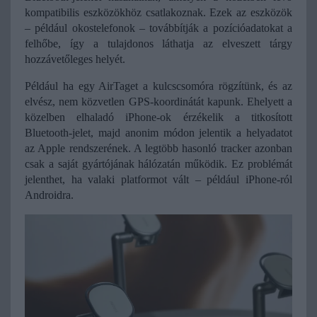
kompatibilis eszközökhöz csatlakoznak. Ezek az eszközök 
– például okostelefonok – továbbítják a pozícióadatokat a 
felhőbe, így a tulajdonos láthatja az elveszett tárgy 
hozzávetőleges helyét.
Például ha egy AirTaget a kulcscsomóra rögzítünk, és az 
elvész, nem közvetlen GPS-koordinátát kapunk. Ehelyett a 
közelben elhaladó iPhone-ok érzékelik a titkosított 
Bluetooth-jelet, majd anonim módon jelentik a helyadatot 
az Apple rendszerének. 
A legtöbb hasonló tracker azonban 
csak a saját gyártójának hálózatán működik. Ez problémát 
jelenthet, ha valaki platformot vált – például iPhone-ról 
Androidra.