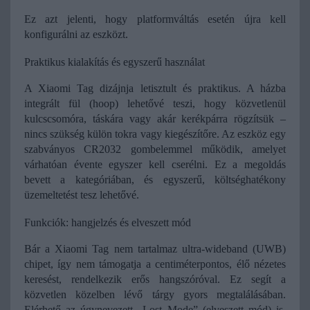
Ez azt jelenti, hogy platformváltás esetén újra kell 
konfigurálni az eszközt.
Praktikus kialakítás és egyszerű használat
A Xiaomi Tag dizájnja letisztult és praktikus. A házba 
integrált fül (hoop) lehetővé teszi, hogy közvetlenül 
kulcscsomóra, táskára vagy akár kerékpárra rögzítsük – 
nincs szükség külön tokra vagy kiegészítőre. 
Az eszköz egy 
szabványos CR2032 gombelemmel működik, amelyet 
várhatóan évente egyszer kell cserélni. Ez a megoldás 
bevett a kategóriában, és egyszerű, költséghatékony 
üzemeltetést tesz lehetővé.
Funkciók: hangjelzés és elveszett mód
Bár a Xiaomi Tag nem tartalmaz ultra-wideband (UWB) 
chipet, így nem támogatja a centiméterpontos, élő nézetes 
keresést, rendelkezik erős hangszóróval. Ez segít a 
közvetlen közelben lévő tárgy gyors megtalálásában. 
Elérhető az úgynevezett „Lost Mode” (elveszett mód) is. 