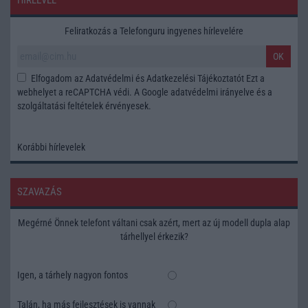
HÍRLEVÉL
Feliratkozás a Telefonguru ingyenes hírlevelére
OK
Elfogadom az
Adatvédelmi és Adatkezelési Tájékoztatót
Ezt a
webhelyet a reCAPTCHA védi. A Google
adatvédelmi irányelve
és a
szolgáltatási feltételek
érvényesek.
Korábbi hírlevelek
SZAVAZÁS
Megérné Önnek telefont váltani csak azért, mert az új modell dupla alap
tárhellyel érkezik?
Igen, a tárhely nagyon fontos
Talán, ha más fejlesztések is vannak