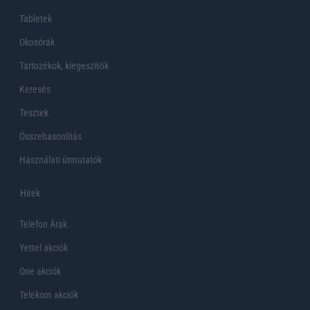
Tabletek
Okosórák
Tartozékok, kiegeszítők
Keresés
Tesztek
Összehasonlítás
Használati útmutatók
Hirek
Telefon Árak
Yettel akciók
One akciók
Telekom akciók