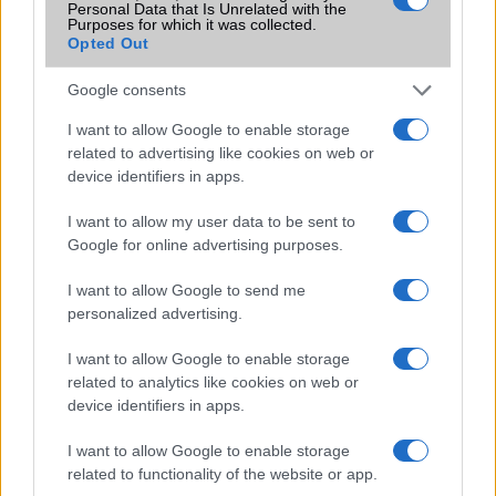
Personal Data that Is Unrelated with the
Purposes for which it was collected.
Opted Out
Google consents
Számos népszerű Samsung Galaxy
I want to allow Google to enable storage
készülék kimarad a One UI 9
related to advertising like cookies on web or
frissítésből – itt a lista az érintett
device identifiers in apps.
modellekről
2026.06.30
| Phone Arena
I want to allow my user data to be sent to
A One UI 9 érkezése új mesterséges intelligencia-
Google for online advertising purposes.
funkciókat és továbbfejlesztett kezelőfelületet hoz,
azonban több korábbi csúcskategóriás és középkategóriás
I want to allow Google to send me
Galaxy készülék számára ez lesz az út vége.
personalized advertising.
iPhone 18 bemutató dátum - ekkor
I want to allow Google to enable storage
rántja le a leplet az Apple az új
related to analytics like cookies on web or
csúcsmobilokról
device identifiers in apps.
2026.06.29
| Phone Arena
A szeptemberi eseményen az iPhone 18 Pro modellek
I want to allow Google to enable storage
mellett a régóta pletykált hajlítható iPhone Ultra is
related to functionality of the website or app.
bemutatkozhat, miközben az áremelésekről szóló