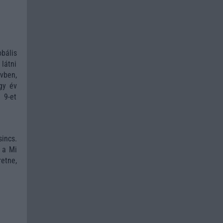
bális
látni
vben,
gy év
 9-et
incs.
y a Mi
etne,