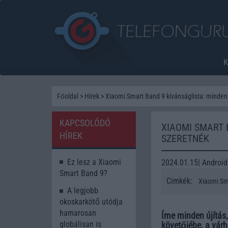
Főoldal
>
Hírek
>
Xiaomi Smart Band 9 kívánságlista: minden 
KAPCSOLÓDÓ
XIAOMI SMART 
HÍREK
SZERETNÉK
Ez lesz a Xiaomi
2024.01.15| Android
Smart Band 9?
Címkék:
Xiaomi Sm
A legjobb
okoskarkötő utódja
hamarosan
Íme minden újítás,
globálisan is
követőjébe, a vár