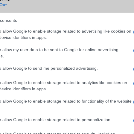
Out
consents
ább legfrissebb híreink között!
o allow Google to enable storage related to advertising like cookies on
ettem, a Mi Band 7 és a korábbiak egy másik alkalmazással is műkö
evice identifiers in apps.
z az alkalmazás bizonyos szempontból jobb volt, és hozzáfért n
ármazó adatszinkronizálási lehetőséghez, amelyekhez a Mi alkal
o allow my user data to be sent to Google for online advertising
gat a Mi Fitness alkalmazás az adatszinkronizáláshoz? Strava és e
s.
n rossz, ha lenne harmadik féltől származó fitnesz-alkalma
a Google Fithez hasonlót sem használhatja helyettesítőként.
to allow Google to send me personalized advertising.
almazás sokat segítene, de együtt tudnék élni a Mi Fitness-sze
o allow Google to enable storage related to analytics like cookies on
 adataimat más alkalmazásokhoz és más alkalmazásokból, vagy ha t
evice identifiers in apps.
madik féltől származó alkalmazást használhatnék csereként. Jól
iaomi továbbra is az ökoszisztémájára akar összpontosítani, ez e
o allow Google to enable storage related to functionality of the website
á teszi a band használatát a Kínán kívüliek számára. Ezt a vált
i Band 9-nél.
o allow Google to enable storage related to personalization.
o allow Google to enable storage related to security, including