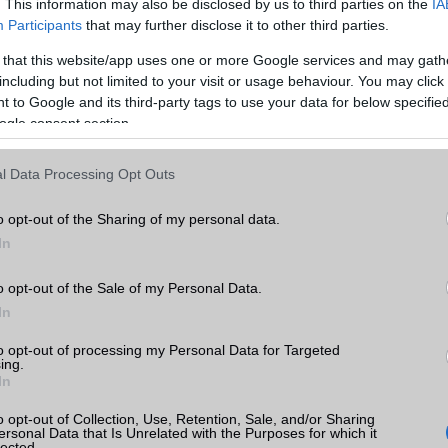
. This information may also be disclosed by us to third parties on the
IA
 rossz, de bizonyos funkciókhoz sok szükségtelen lépésre van szüksé
Participants
that may further disclose it to other third parties.
nyit várhatunk el egy olyan fitnesz bandtől, amely az impulzusvásá
 that this website/app uses one or more Google services and may gath
van, de ez az egyetlen dolog, ami visszatartja ezt a trackert attól
including but not limited to your visit or usage behaviour. You may click 
etes legyen. Ha a Xiaomi javítani tudna az alkalmazás élményén, akk
 to Google and its third-party tags to use your data for below specifi
kapna, amely vitathatatlanul ugyanolyan jó, mint a dupla vagy
ogle consent section.
ckerek.
l Data Processing Opt Outs
o opt-out of the Sharing of my personal data.
In
o opt-out of the Sale of my Personal Data.
In
to opt-out of processing my Personal Data for Targeted
ing.
In
o opt-out of Collection, Use, Retention, Sale, and/or Sharing
ersonal Data that Is Unrelated with the Purposes for which it
lected.