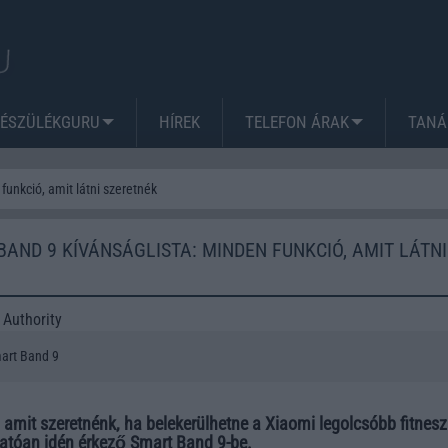
KÉSZÜLÉKGURU
HÍREK
TELEFON ÁRAK
TANÁ
funkció, amit látni szeretnék
BAND 9 KÍVÁNSÁGLISTA: MINDEN FUNKCIÓ, AMIT LÁTNI
 Authority
art Band 9
 amit szeretnénk, ha belekerülhetne a Xiaomi legolcsóbb fitnesz
hatóan idén érkező Smart Band 9-be.