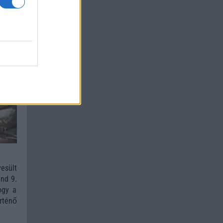
esült
nd 9.
ogy a
rténő