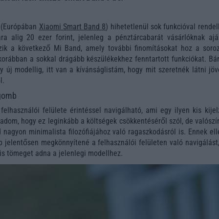
 (Európában
Xiaomi Smart Band 8
) hihetetlenül sok funkcióval rendel
ra alig 20 ezer forint, jelenleg a pénztárcabarát vásárlóknak aján
ik a következő Mi Band, amely további finomításokat hoz a soroz
 korábban a sokkal drágább készülékekhez fenntartott funkciókat. Bá
 új modellig, itt van a kívánságlistám, hogy mit szeretnék látni jö
l.
 gomb
felhasználói felülete érintéssel navigálható, ami egy ilyen kis kije
ogadom, hogy ez leginkább a költségek csökkentéséről szól, de valósz
d nagyon minimalista filozófiájához való ragaszkodásról is. Ennek el
mb jelentősen megkönnyítené a felhasználói felületen való navigálás
kis tömeget adna a jelenlegi modellhez.