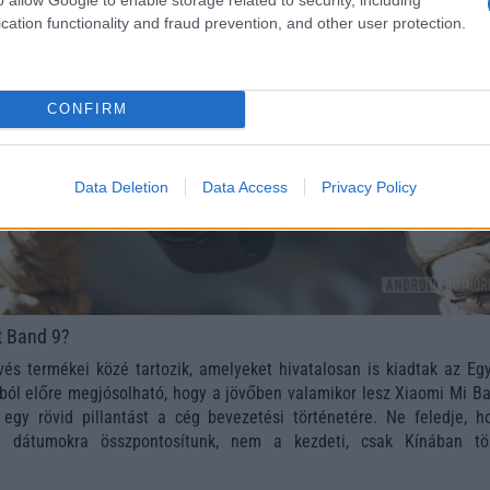
cation functionality and fraud prevention, and other user protection.
CONFIRM
Data Deletion
Data Access
Privacy Policy
t Band 9?
s termékei közé tartozik, amelyeket hivatalosan is kiadtak az Egy
ól előre megjósolható, hogy a jövőben valamikor lesz Xiaomi Mi Ba
egy rövid pillantást a cég bevezetési történetére. Ne feledje, h
si dátumokra összpontosítunk, nem a kezdeti, csak Kínában tö