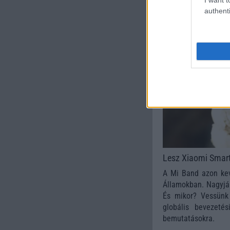
authenti
Lesz Xiaomi Smar
A Mi Band azon kevé
Államokban. Nagyjáb
És mikor? Vessünk 
globális bevezeté
bemutatásokra.