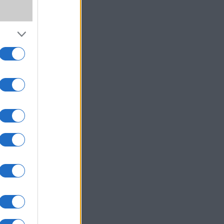
dtek,
éhány
mazás
nnyi.
zások
l, ha
eljes
lehet
gyben
ozást