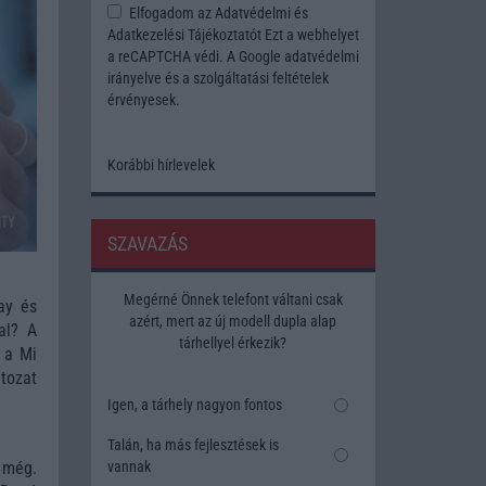
Elfogadom az
Adatvédelmi és
Adatkezelési Tájékoztatót
Ezt a webhelyet
a reCAPTCHA védi. A Google
adatvédelmi
irányelve
és a
szolgáltatási feltételek
érvényesek.
Korábbi hírlevelek
SZAVAZÁS
Megérné Önnek telefont váltani csak
ay és
azért, mert az új modell dupla alap
al? A
tárhellyel érkezik?
 a Mi
tozat
Igen, a tárhely nagyon fontos
Talán, ha más fejlesztések is
vannak
 még.