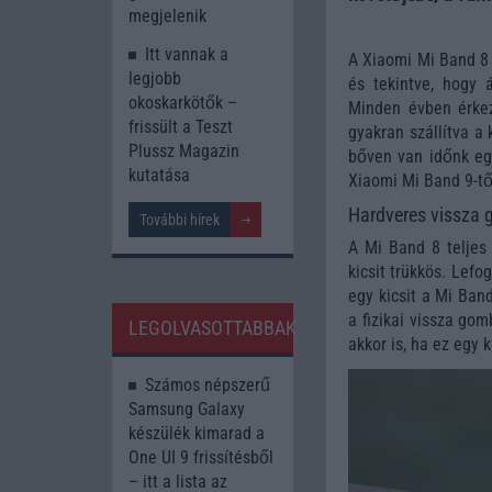
megjelenik
Itt vannak a
A Xiaomi Mi Band 8
legjobb
és tekintve, hogy á
okoskarkötők –
Minden évben érkez
frissült a Teszt
gyakran szállítva a
Plussz Magazin
bőven van időnk egy
kutatása
Xiaomi Mi Band 9-tő
Hardveres vissza
További hírek
A Mi Band 8 teljes 
kicsit trükkös. Lef
egy kicsit a Mi Ban
a fizikai vissza go
LEGOLVASOTTABBAK
akkor is, ha ez egy 
Számos népszerű
Samsung Galaxy
készülék kimarad a
One UI 9 frissítésből
– itt a lista az