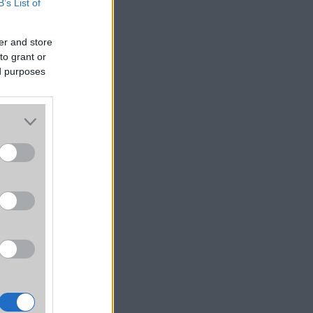
B’s List of
g.
rlási
er and store
, hogy
to grant or
or egy
ed purposes
 akár