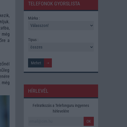
TELEFONOK GYORSLISTA
kezik,
Márka :
ljuk.
atba,
r még
Tipus :
vőre a
lzőnél
ínűleg
lenére
t, még
HÍRLEVÉL
Feliratkozás a Telefonguru ingyenes
hírlevelére
OK