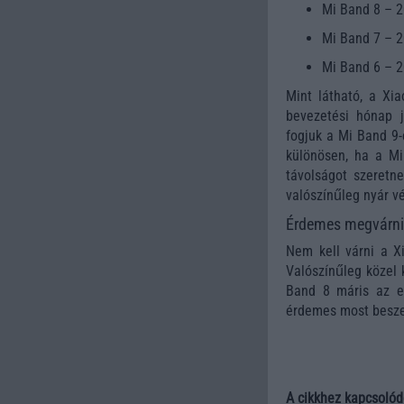
Mi Band 8 – 2
Mi Band 7 – 2
Mi Band 6 – 20
Mint látható, a Xi
bevezetési hónap j
fogjuk a Mi Band 9
különösen, ha a Mi
távolságot szeretn
valószínűleg nyár v
Érdemes megvárni 
Nem kell várni a X
Valószínűleg közel k
Band 8 máris az eg
érdemes most besze
A cikkhez kapcsolód