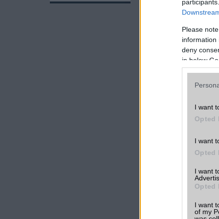
participants
navigálás nem olyan
Downstream 
Tudom, hogy csak an
Please note
árkategórián belül 
information 
gyakorlatilag tökél
deny consent
olyan készüléket 
in below Go
háromszoros árú tra
Persona
I want t
Opted 
I want t
Opted 
I want 
Advertis
Opted 
I want t
of my P
was col