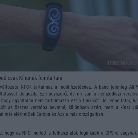
ad csak Kínának fenntartani
változata NFC-t tartalmaz a mobilfizetéshez. A band jelenleg AliP
tatással dolgozik. Ez nagyszerű, de mi van a nemzetközi verzióv
 hogy egyáltalán nem tartalmazza ezt a funkciót. Jó lenne látni, ha
iót az összes verzióba bevinné, különösen azért, mert a kínai vál
ásai már elérhetőek Európa és Ázsia más országaiban.
e, hogy az NFC mellett a felhasználók leginkább a GPS-re vágynak