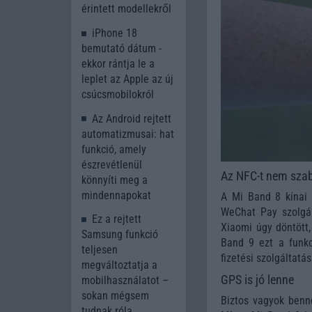
érintett modellekről
iPhone 18
bemutató dátum -
ekkor rántja le a
leplet az Apple az új
csúcsmobilokról
Az Android rejtett
automatizmusai: hat
funkció, amely
észrevétlenül
Az NFC-t nem szab
könnyíti meg a
mindennapokat
A Mi Band 8 kínai 
WeChat Pay szolgál
Ez a rejtett
Xiaomi úgy döntött,
Samsung funkció
Band 9 ezt a funkc
teljesen
fizetési szolgáltat
megváltoztatja a
GPS is jó lenne
mobilhasználatot –
sokan mégsem
Biztos vagyok benn
tudnak róla