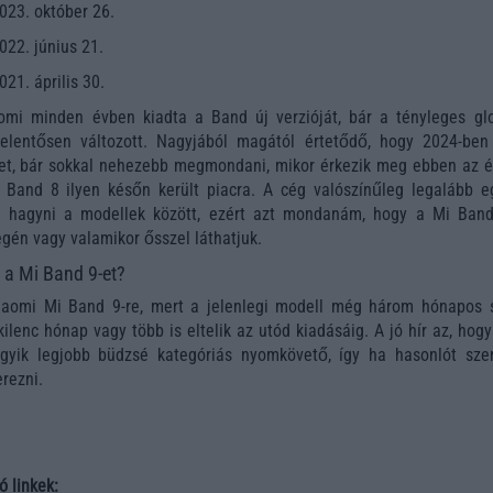
023. október 26.
022. június 21.
21. április 30.
aomi minden évben kiadta a Band új verzióját, bár a tényleges glo
elentősen változott. Nagyjából magától értetődő, hogy 2024-ben 
-et, bár sokkal nehezebb megmondani, mikor érkezik meg ebben az é
 Band 8 ilyen későn került piacra. A cég valószínűleg legalább e
e hagyni a modellek között, ezért azt mondanám, hogy a Mi Band
égén vagy valamikor ősszel láthatjuk.
a Mi Band 9-et?
iaomi Mi Band 9-re, mert a jelenlegi modell még három hónapos s
ilenc hónap vagy több is eltelik az utód kiadásáig. A jó hír az, hog
yik legjobb büdzsé kategóriás nyomkövető, így ha hasonlót szer
rezni.
ó linkek: