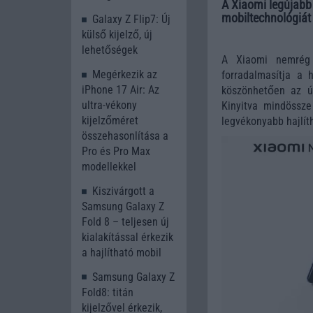
A Xiaomi legújabb 
mobiltechnológiát i
Galaxy Z Flip7: Új
külső kijelző, új
lehetőségek
A Xiaomi nemrég b
Megérkezik az
forradalmasítja a 
iPhone 17 Air: Az
köszönhetően az ú
ultra-vékony
Kinyitva mindössz
kijelzőméret
legvékonyabb hajlít
összehasonlítása a
Pro és Pro Max
modellekkel
Kiszivárgott a
Samsung Galaxy Z
Fold 8 – teljesen új
kialakítással érkezik
a hajlítható mobil
Samsung Galaxy Z
Fold8: titán
kijelzővel érkezik,