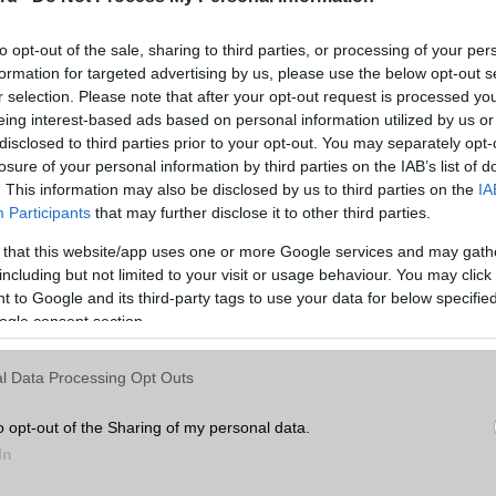
to opt-out of the sale, sharing to third parties, or processing of your per
formation for targeted advertising by us, please use the below opt-out s
r selection. Please note that after your opt-out request is processed y
eing interest-based ads based on personal information utilized by us or
disclosed to third parties prior to your opt-out. You may separately opt-
losure of your personal information by third parties on the IAB’s list of
. This information may also be disclosed by us to third parties on the
IA
Participants
that may further disclose it to other third parties.
 that this website/app uses one or more Google services and may gath
including but not limited to your visit or usage behaviour. You may click 
ább legfrissebb híreink között!
 to Google and its third-party tags to use your data for below specifi
ogle consent section.
által tervezett négykamerás rendszerrel érkezik, amely egy 50 MP-
a-széles látószögű lencsét és két teleobjektívet tartalmaz. Ezek a k
l Data Processing Opt Outs
eket és videókat biztosítanak, bármilyen körülmények között. A Mix 
z elérhető, de várhatóan év végéig globálisan is bemutatkozik. Ez
o opt-out of the Sharing of my personal data.
vást jelent a piacon már jelenlévő nagy szereplők, mint a Samsung
In
 új szintre emeli a hajlítható telefonok piacát. Az új dizájn, a fe