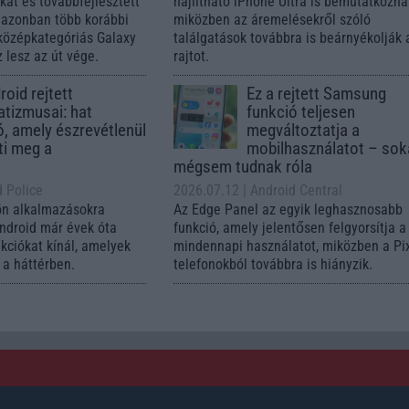
ókat és továbbfejlesztett
hajlítható iPhone Ultra is bemutatkozha
, azonban több korábbi
miközben az áremelésekről szóló
középkategóriás Galaxy
találgatások továbbra is beárnyékolják 
 lesz az út vége.
rajtot.
oid rejtett
Ez a rejtett Samsung
tizmusai: hat
funkció teljesen
ó, amely észrevétlenül
megváltoztatja a
ti meg a
mobilhasználatot – so
mégsem tudnak róla
d Police
2026.07.12
| Android Central
ön alkalmazásokra
Az Edge Panel az egyik leghasznosabb
Android már évek óta
funkció, amely jelentősen felgyorsítja a
nkciókat kínál, amelyek
mindennapi használatot, miközben a Pi
a háttérben.
telefonokból továbbra is hiányzik.