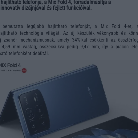
hajlítható telefonja, a Mix Fold 4, forradalmasítja a
nnovatív dizájnjával és fejlett funkcióival.
emutatta legújabb hajlítható telefonját, a Mix Fold 4-et, 
hajlítható technológia világát. Az új készülék vékonyabb és könn
j zsanér mechanizmusnak, amely 34%-kal csökkenti az össztérfog
e 4,59 mm vastag, összecsukva pedig 9,47 mm, így a piacon elé
ható telefonként debütál.