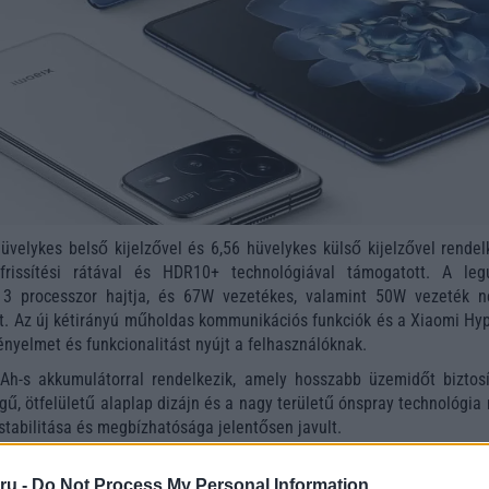
üvelykes belső kijelzővel és 6,56 hüvelykes külső kijelzővel rendel
rissítési rátával és HDR10+ technológiával támogatott. A leg
3 processzor hajtja, és 67W vezetékes, valamint 50W vezeték né
t. Az új kétirányú műholdas kommunikációs funkciók és a Xiaomi Hy
ényelmet és funkcionalitást nyújt a felhasználóknak.
h-s akkumulátorral rendelkezik, amely hosszabb üzemidőt biztosí
gű, ötfelületű alaplap dizájn és a nagy területű ónspray technológia
stabilitása és megbízhatósága jelentősen javult.
ru -
Do Not Process My Personal Information