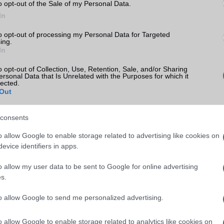
o opt-out of the Sale of my Personal Data.
kiváló kamera rendszer mind hozzájárulnak ahhoz, hogy ez a kés
In
enytársak közül. Az innovációk és a globális bevezetés tervei alap
i a helyét a hajlítható telefonok piacán.
to opt-out of processing my Personal Data for Targeted
ing.
In
o opt-out of Collection, Use, Retention, Sale, and/or Sharing
ersonal Data that Is Unrelated with the Purposes for which it
ó linkek:
lected.
Out
ines
consents
o allow Google to enable storage related to advertising like cookies on
evice identifiers in apps.
o allow my user data to be sent to Google for online advertising
s.
SM kiemelt ajánlatok
to allow Google to send me personalized advertising.
S26 Ultra
Samsung Galaxy S26 Ultra
Samsung Galaxy S25
o allow Google to enable storage related to analytics like cookies on