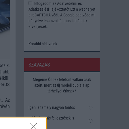
Elfogadom az
Adatvédelmi és
Adatkezelési Tájékoztatót
Ezt a webhelyet
a reCAPTCHA védi. A Google
adatvédelmi
irányelve
és a
szolgáltatási feltételek
érvényesek.
Korábbi hírlevelek
SZAVAZÁS
kezik,
újabb
lküli
Megérné Önnek telefont váltani csak
perOS
azért, mert az új modell dupla alap
tárhellyel érkezik?
t. Az
 révén
Igen, a tárhely nagyon fontos
Talán, ha más fejlesztések is
vannak