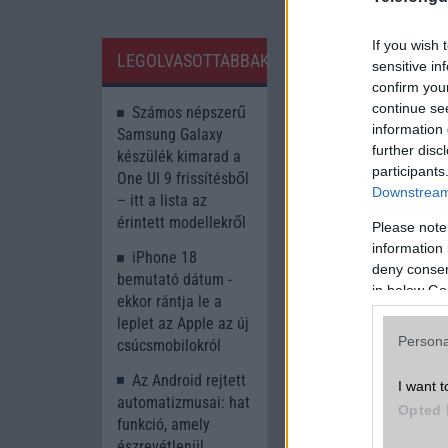
If you wish 
LEGOLVASOTTABBAK
sensitive in
confirm you
continue se
Számos népszerű
information 
Samsung Galaxy
further disc
készülék kimarad a
participants
One UI 9 frissítésből
Downstream 
– itt a lista az
érintett modellekről
Please note
information 
iPhone 18
Böngésszen tov
deny consent
bemutató dátum -
in below Go
A Mix Fold 4 Leica 
ekkor rántja le a
érzékelőt, egy ultr
leplet az Apple az új
Persona
kiváló minőségű kép
csúcsmobilokról
először Kínában les
Az Android rejtett
I want t
Xiaomi komoly kihí
automatizmusai: hat
Huawei számára.
Opted 
funkció, amely
A Xiaomi Mix Fold 4
észrevétlenül