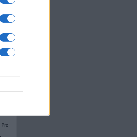
um -
az
okról
 Pro