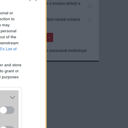
Nem, nekem a mostani tárhely is
elég
sonal or
ection to
Inkább felhőben tárolok mindent
ou may
 personal
out of the
 downstream
B’s List of
Korábbi szavazások eredményei
er and store
to grant or
ed purposes
es fő
amerák
Fold 4
zel a
 és a
jlett