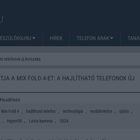
KÉSZÜLÉKGURU
HÍREK
TELEFON ÁRAK
TANÁ
tó telefonok új korszaka
TJA A MIX FOLD 4-ET: A HAJLÍTHATÓ TELEFONOK ÚJ
dHeadlines
,
,
,
,
,
Mix Fold 4
hajlítható telefon
technológia
mobiltelefon
újítás
,
,
,
HyperOS
Leica kamera
2024