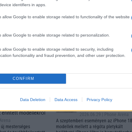
evice identifiers in apps.
o allow Google to enable storage related to functionality of the website
o allow Google to enable storage related to personalization.
o allow Google to enable storage related to security, including
m
Nelly GSM
Euro Gsm
cation functionality and fraud prevention, and other user protection.
(új)
350.000 Ft (új)
222.000 Ft (új)
CONFIRM
s népszerű Samsung
iPhone 18 bemutató dát
Data Deletion
Data Access
Privacy Policy
 készülék kimarad a
ekkor rántja le a leplet 
9 frissítésből – itt a
Apple az új csúcsmobil
z érintett modellekről
2026.06.29
| Phone Arena
 Arena
A szeptemberi eseményen az iPhone 18
 új mesterséges
modellek mellett a régóta pletykált