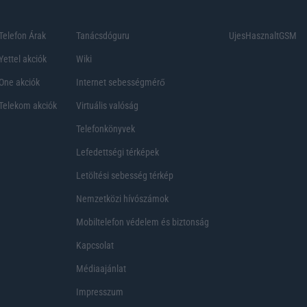
Telefon Árak
Tanácsdóguru
UjesHasznaltGSM
Yettel akciók
Wiki
One akciók
Internet sebességmérő
Telekom akciók
Virtuális valóság
Telefonkönyvek
Lefedettségi térképek
Letöltési sebesség térkép
Nemzetközi hívószámok
Mobiltelefon védelem és biztonság
Kapcsolat
Médiaajánlat
Impresszum