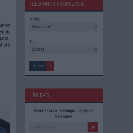
TELEFONOK GYORSLISTA
Márka :
amely
yebb,
atot.
Tipus :
rhető
HÍRLEVÉL
Feliratkozás a Telefonguru ingyenes
hírlevelére
OK