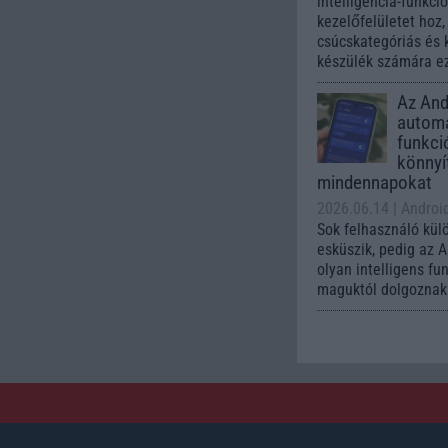
intelligencia-funkci
kezelőfelületet hoz
csúcskategóriás és 
készülék számára ez
Az Andr
automa
funkci
könnyí
mindennapokat
2026.06.14
| Androi
Sok felhasználó kül
esküszik, pedig az 
olyan intelligens fu
maguktól dolgoznak 