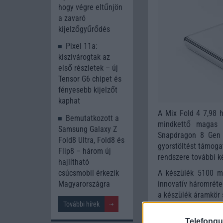
hogy végre eltűnjön
a zavaró
kijelzőgyűrődés
Pixel 11a:
kiszivárogtak az
első részletek – új
Tensor G6 chipet és
fényesebb kijelzőt
kaphat
A Mix Fold 4 7,98 h
Bemutatkozott a
mindkettő magas f
Samsung Galaxy Z
Snapdragon 8 Gen 
Fold8 Ultra, Fold8 és
gyorstöltést támoga
Flip8 – három új
rendszere további k
hajlítható
csúcsmobil érkezik
A készülék 5100 mA
Magyarországra
innovatív háromréte
a készülék áramkör 
További hírek
Telefongu