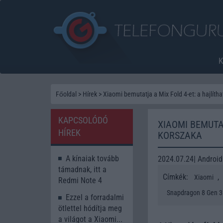
Főoldal
>
Hírek
>
Xiaomi bemutatja a Mix Fold 4-et: a hajlítha
KAPCSOLÓDÓ
XIAOMI BEMUTA
HÍREK
KORSZAKA
A kínaiak tovább
2024.07.24| Androi
támadnak, itt a
Címkék:
,
Xiaomi
Redmi Note 4
Snapdragon 8 Gen 3
Ezzel a forradalmi
ötlettel hódítja meg
a világot a Xiaomi...