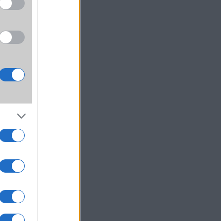
zülék
ján a