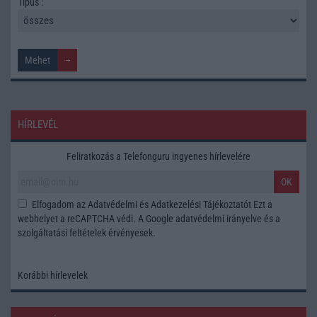
Tipus :
HÍRLEVÉL
Feliratkozás a Telefonguru ingyenes hírlevelére
OK
Elfogadom az
Adatvédelmi és Adatkezelési Tájékoztatót
Ezt a
webhelyet a reCAPTCHA védi. A Google
adatvédelmi irányelve
és a
szolgáltatási feltételek
érvényesek.
Korábbi hírlevelek