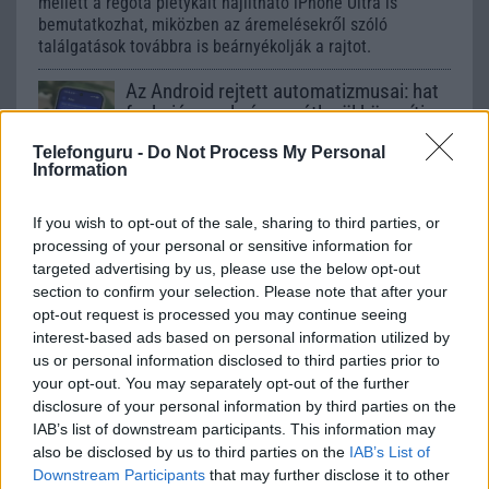
mellett a régóta pletykált hajlítható iPhone Ultra is
bemutatkozhat, miközben az áremelésekről szóló
találgatások továbbra is beárnyékolják a rajtot.
Az Android rejtett automatizmusai: hat
funkció, amely észrevétlenül könnyíti
meg a mindennapokat
Telefonguru -
Do Not Process My Personal
2026.06.14
| Android Police
Information
Sok felhasználó külön alkalmazásokra esküszik, pedig az
Android már évek óta olyan intelligens funkciókat kínál,
If you wish to opt-out of the sale, sharing to third parties, or
amelyek maguktól dolgoznak a háttérben.
processing of your personal or sensitive information for
targeted advertising by us, please use the below opt-out
Ez a rejtett Samsung funkció teljesen
section to confirm your selection. Please note that after your
megváltoztatja a mobilhasználatot –
opt-out request is processed you may continue seeing
sokan mégsem tudnak róla
interest-based ads based on personal information utilized by
2026.07.12
| Android Central
us or personal information disclosed to third parties prior to
Az Edge Panel az egyik leghasznosabb funkció, amely
your opt-out. You may separately opt-out of the further
jelentősen felgyorsítja a mindennapi használatot,
disclosure of your personal information by third parties on the
miközben a Pixel telefonokból továbbra is hiányzik.
IAB’s list of downstream participants. This information may
also be disclosed by us to third parties on the
IAB’s List of
Downstream Participants
that may further disclose it to other