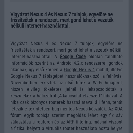
Vigyázat Nexus 4 és Nexus 7 tulajok, egyelõre ne
frissítsétek a rendszert, mert gond lehet a vezeték
nélküli internet-használattal.
Vigyázat Nexus 4 és Nexus 7 tulajok, egyelõre ne
frissítsétek a rendszert, mert gond lehet a vezeték nélküli
internet-használattal! A
Google Code
oldalán található
információk szerint az Android 4.2.x rendszerrel gondok
akadnak, így elsõ körben a
Google Nexus 4
mobilt, illetve
Google Nexus 7 táblagépet használóknak szól a felhívás.
Novemberben érkeztek az elsõ hírek a Wi-Fi hibájáról,
hiszen elvileg tökéletes jelnél is lekapcsolódtak a
készülékek a hálózatról „A kapcsolat elveszett” hibával. A
hiba csak bizonyos routerek használatával áll fenn, tehát
létezik e tekintetben bug-mentes Nexus készülék. Az XDA
fórum egyik topicja szerint megoldás lehet egy fix sáv
választása a routeren és az ARP filtering, másnál viszont
a fizikai helyett a virtuális router használata hozta helyre