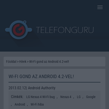
Toggle
naviga
Főoldal
>
Hírek
>
Wi-Fi gond az Android 4.2-vel!
WI-FI GOND AZ ANDROID 4.2-VEL!
2013.02.12| Android Authority
Címkék:
,
,
,
LG Nexus 4 Wi-Fi bug
Nexus 4
LG
Google
,
,
Android
Wi-Fi hiba