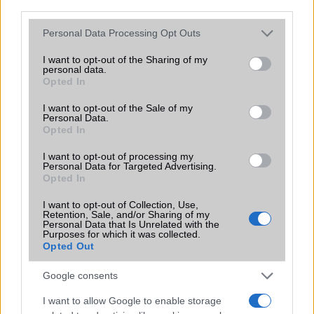
third parties.
Please note that this website/app uses one or more Google
Personal Data Processing Opt Outs
services and may gather and store information including but
KAPCSOLÓDÓ HÍREK
not limited to your visit or usage behaviour. You may click to
I want to opt-out of the Sharing of my
personal data.
grant or deny consent to Google and its third-party tags to
iPhone 5 vs LG Nexus: a nagy megmérettetés
Opted In
use your data for below specified purposes in below Google
consent section.
Előrendelhető a Google LG Nexus 4!
I want to opt-out of the Sale of my
Personal Data.
Itt a Google Nexus 4
Opted In
Fehérben is kapható az LG Nexus 4
I want to opt-out of processing my
Personal Data for Targeted Advertising.
Kiderült! 1 millió Google Nexus 4 fogyott
Opted In
Google I/O: nem lesz Android 5.0
I want to opt-out of Collection, Use,
Retention, Sale, and/or Sharing of my
Personal Data that Is Unrelated with the
Dubaiban a dögös fehér N4
Purposes for which it was collected.
Opted Out
Holnaptól kapható a hófehér LG Nexus 4
Google consents
További hírek
I want to allow Google to enable storage