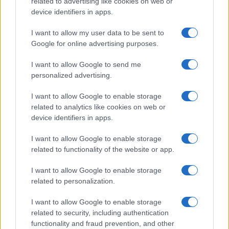
related to advertising like cookies on web or
device identifiers in apps.
LEGOLVASOTTABBAK
I want to allow my user data to be sent to
Google for online advertising purposes.
Számos népszerű Samsung Galaxy készülék kimarad a One
UI 9 frissítésből – itt a lista az érintett modellekről
I want to allow Google to send me
iPhone 18 bemutató dátum - ekkor rántja le a leplet az
personalized advertising.
Apple az új csúcsmobilokról
I want to allow Google to enable storage
Az Android rejtett automatizmusai: hat funkció, amely
related to analytics like cookies on web or
észrevétlenül könnyíti meg a mindennapokat
device identifiers in apps.
Ez a rejtett Samsung funkció teljesen megváltoztatja a
I want to allow Google to enable storage
mobilhasználatot – sokan mégsem tudnak róla
related to functionality of the website or app.
Nem biztos, hogy érdemes kivárni az iPhone 18 Prot
I want to allow Google to enable storage
A Galaxy S25 is megkaphatja a Galaxy S26 egyik legjobb
related to personalization.
kamerás funkcióját
I want to allow Google to enable storage
Élőképeken a Dark Cherry színű iPhone 18 Pro Max!
related to security, including authentication
functionality and fraud prevention, and other
Itt a vég a Galaxy S23 széria számára: a One UI 9 lehet az