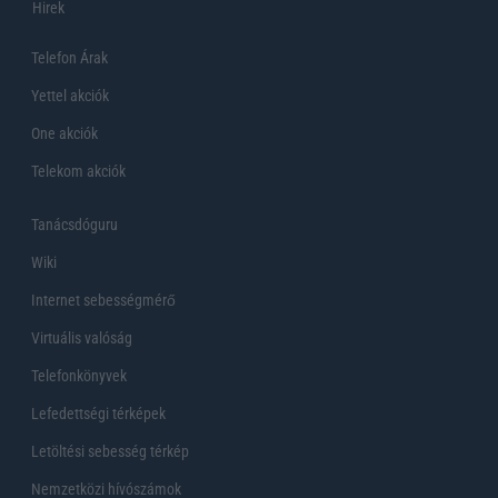
Hirek
Telefon Árak
Yettel akciók
One akciók
Telekom akciók
Tanácsdóguru
Wiki
Internet sebességmérő
Virtuális valóság
Telefonkönyvek
Lefedettségi térképek
Letöltési sebesség térkép
Nemzetközi hívószámok