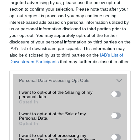
targeted advertising by us, please use the below opt-out
találgatások továbbra is beárnyékolják a rajtot.
section to confirm your selection. Please note that after your
opt-out request is processed you may continue seeing
Az Android rejtett automatizmusai: hat
interest-based ads based on personal information utilized by
funkció, amely észrevétlenül könnyíti
us or personal information disclosed to third parties prior to
meg a mindennapokat
your opt-out. You may separately opt-out of the further
2026.06.14
| Android Police
disclosure of your personal information by third parties on the
Sok felhasználó külön alkalmazásokra esküszik, pedig az
IAB’s list of downstream participants. This information may
Android már évek óta olyan intelligens funkciókat kínál,
also be disclosed by us to third parties on the
IAB’s List of
amelyek maguktól dolgoznak a háttérben.
Downstream Participants
that may further disclose it to other
third parties.
Ez a rejtett Samsung funkció teljesen
Please note that this website/app uses one or more Google
megváltoztatja a mobilhasználatot –
Personal Data Processing Opt Outs
sokan mégsem tudnak róla
services and may gather and store information including but
not limited to your visit or usage behaviour. You may click to
I want to opt-out of the Sharing of my
2026.07.12
| Android Central
personal data.
grant or deny consent to Google and its third-party tags to
Az Edge Panel az egyik leghasznosabb funkció, amely
Opted In
use your data for below specified purposes in below Google
jelentősen felgyorsítja a mindennapi használatot,
consent section.
miközben a Pixel telefonokból továbbra is hiányzik.
I want to opt-out of the Sale of my
Personal Data.
Opted In
I want to opt-out of processing my
Personal Data for Targeted Advertising.