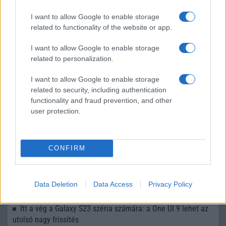
LEGOLVASOTTABBAK
I want to allow Google to enable storage
related to functionality of the website or app.
Számos népszerű Samsung Galaxy készülék kimarad a One
UI 9 frissítésből – itt a lista az érintett modellekről
I want to allow Google to enable storage
iPhone 18 bemutató dátum - ekkor rántja le a leplet az
related to personalization.
Apple az új csúcsmobilokról
I want to allow Google to enable storage
Az Android rejtett automatizmusai: hat funkció, amely
related to security, including authentication
észrevétlenül könnyíti meg a mindennapokat
functionality and fraud prevention, and other
user protection.
Ez a rejtett Samsung funkció teljesen megváltoztatja a
mobilhasználatot – sokan mégsem tudnak róla
Nem biztos, hogy érdemes kivárni az iPhone 18 Prot
CONFIRM
A Galaxy S25 is megkaphatja a Galaxy S26 egyik legjobb
kamerás funkcióját
Data Deletion
Data Access
Privacy Policy
Élőképeken a Dark Cherry színű iPhone 18 Pro Max!
Itt a vég a Galaxy S23 széria számára: a One UI 9 lehet az
utolsó nagy frissítés