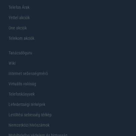
Telefon Árak
Yettel akciók
One akciók
Telekom akciók
Tanácsdóguru
Wiki
Internet sebességmérő
Virtuális valóság
Telefonkönyvek
Lefedettségi térképek
Letöltési sebesség térkép
Nemzetközi hívószámok
Mobiltelefon védelem és biztonság