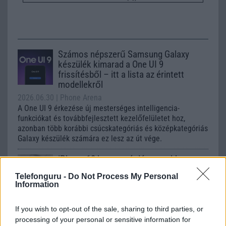
Számos népszerű Samsung Galaxy
készülék kimarad a One UI 9
frissítésből – itt a lista az érintett
modellekről
2026.06.30
| Phone Arena
A One UI 9 érkezése új mesterséges intelligencia-
funkciókat és továbbfejlesztett kezelőfelületet hoz,
azonban több korábbi csúcskategóriás és középkategóriás
Galaxy készülék számára ez lesz az út vége.
iPhone 18 bemutató dátum - ekkor
rántja le a leplet az Apple az új
Telefonguru -
Do Not Process My Personal
csúcsmobilokról
Information
2026.06.29
| Phone Arena
A szeptemberi eseményen az iPhone 18 Pro modellek
If you wish to opt-out of the sale, sharing to third parties, or
mellett a régóta pletykált hajlítható iPhone Ultra is
processing of your personal or sensitive information for
bemutatkozhat, miközben az áremelésekről szóló