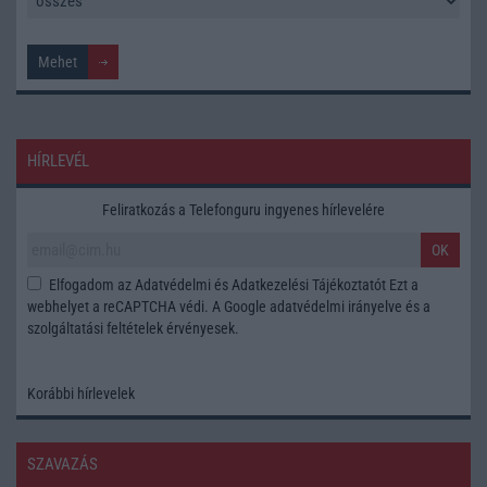
HÍRLEVÉL
Feliratkozás a Telefonguru ingyenes hírlevelére
OK
Elfogadom az
Adatvédelmi és Adatkezelési Tájékoztatót
Ezt a
webhelyet a reCAPTCHA védi. A Google
adatvédelmi irányelve
és a
szolgáltatási feltételek
érvényesek.
Korábbi hírlevelek
SZAVAZÁS