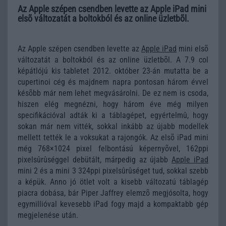
Az Apple szépen csendben levette az Apple iPad mini
elsõ változatát a boltokból és az online üzletbõl.
Az Apple szépen csendben levette az
Apple iPad
mini elsõ
változatát a boltokból és az online üzletbõl. A 7.9 col
képátlójú kis tabletet 2012. október 23-án mutatta be a
cupertinoi cég és majdnem napra pontosan három évvel
késõbb már nem lehet megvásárolni. De ez nem is csoda,
hiszen elég megnézni, hogy három éve még milyen
specifikációval adták ki a táblagépet, egyértelmû, hogy
sokan már nem vitték, sokkal inkább az újabb modellek
mellett tették le a voksukat a rajongók. Az elsõ iPad mini
még 768×1024 pixel felbontású képernyõvel, 162ppi
pixelsûrûséggel debütált, márpedig az újabb
Apple iPad
mini 2 és a mini 3 324ppi pixelsûrûséget tud, sokkal szebb
a képük. Anno jó ötlet volt a kisebb változatú táblagép
piacra dobása, bár Piper Jaffrey elemzõ megjósolta, hogy
egymillióval kevesebb iPad fogy majd a kompaktabb gép
megjelenése után.