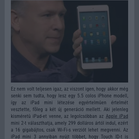
Ez nem volt teljesen igaz, az viszont igen, hogy akkor még
senki sem tudta, hogy lesz egy 5.5 colos iPhone modell,
így az iPad mini létezése egyértelmûen értelmét
vesztette, fõleg a két új generáció mellett. Aki jelenleg
kisméretû iPad-et venne, az legolcsóbban az
Apple iPad
mini 2-t választhatja, amely 299 dolláros ártól indul, ezért
a 16 gigabájtos, csak Wi-Fi-s verziót lehet megvenni. Az
iPad mini 3 annyiban nyújt többet, hogy Touch ID-t is