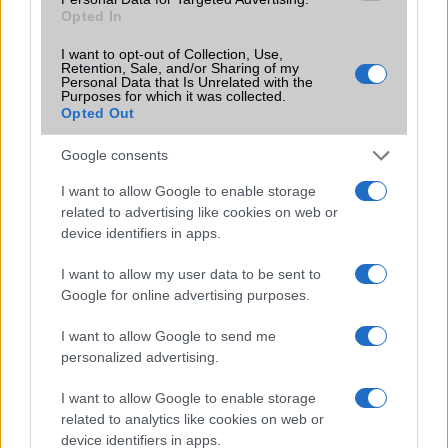
Opted In
KAPCSOLÓDÓ HÍREK
I want to opt-out of Collection, Use,
Retention, Sale, and/or Sharing of my
Personal Data that Is Unrelated with the
Agresszív reklám az Amazonon az iPad mini ellen
Purposes for which it was collected.
Opted Out
Borzalmas az Apple iPad mini
Google consents
Leejtették: iPad mini, Nexus 7, iPad 3
I want to allow Google to enable storage
Apple: 3 millió iPad 3 nap alatt
related to advertising like cookies on web or
Apple iPad mini reklámok
device identifiers in apps.
iPad mini billentyűzet a Belkintől
I want to allow my user data to be sent to
Google for online advertising purposes.
Apple iPad mini 2 és új iPad márciusban?
Jöhet az iPad Maxi?
I want to allow Google to send me
personalized advertising.
További hírek
I want to allow Google to enable storage
related to analytics like cookies on web or
device identifiers in apps.