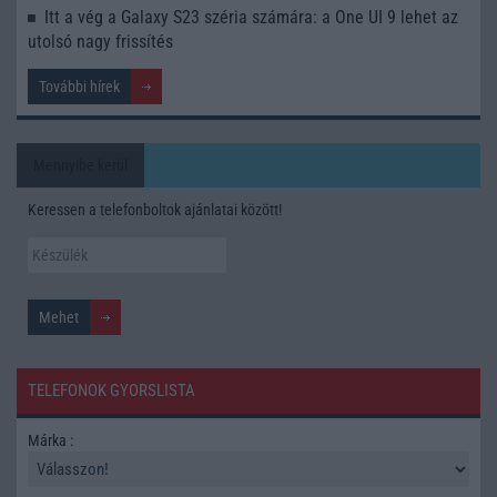
Itt a vég a Galaxy S23 széria számára: a One UI 9 lehet az
utolsó nagy frissítés
További hírek
Mennyibe kerül
Keressen a telefonboltok ajánlatai között!
TELEFONOK GYORSLISTA
Márka :