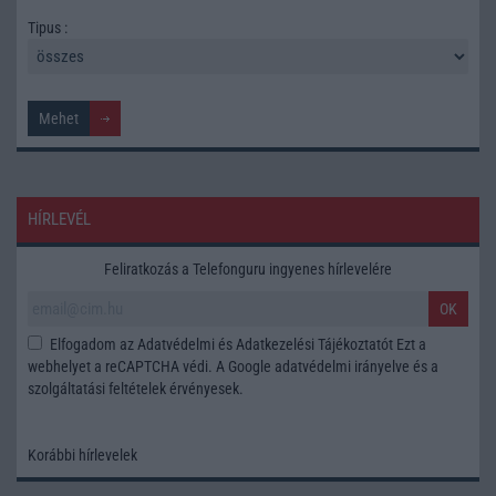
Tipus :
HÍRLEVÉL
Feliratkozás a Telefonguru ingyenes hírlevelére
OK
Elfogadom az
Adatvédelmi és Adatkezelési Tájékoztatót
Ezt a
webhelyet a reCAPTCHA védi. A Google
adatvédelmi irányelve
és a
szolgáltatási feltételek
érvényesek.
Korábbi hírlevelek