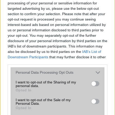
Számos népszerű Samsung Galaxy
processing of your personal or sensitive information for
készülék kimarad a One UI 9
targeted advertising by us, please use the below opt-out
frissítésből – itt a lista az érintett
section to confirm your selection. Please note that after your
modellekről
opt-out request is processed you may continue seeing
2026.06.30
| Phone Arena
interest-based ads based on personal information utilized by
A One UI 9 érkezése új mesterséges intelligencia-
us or personal information disclosed to third parties prior to
funkciókat és továbbfejlesztett kezelőfelületet hoz,
your opt-out. You may separately opt-out of the further
azonban több korábbi csúcskategóriás és középkategóriás
disclosure of your personal information by third parties on the
Galaxy készülék számára ez lesz az út vége.
IAB’s list of downstream participants. This information may
also be disclosed by us to third parties on the
IAB’s List of
iPhone 18 bemutató dátum - ekkor
Downstream Participants
that may further disclose it to other
rántja le a leplet az Apple az új
third parties.
csúcsmobilokról
2026.06.29
| Phone Arena
Please note that this website/app uses one or more Google
Personal Data Processing Opt Outs
A szeptemberi eseményen az iPhone 18 Pro modellek
services and may gather and store information including but
mellett a régóta pletykált hajlítható iPhone Ultra is
not limited to your visit or usage behaviour. You may click to
I want to opt-out of the Sharing of my
personal data.
bemutatkozhat, miközben az áremelésekről szóló
grant or deny consent to Google and its third-party tags to
Opted In
találgatások továbbra is beárnyékolják a rajtot.
use your data for below specified purposes in below Google
consent section.
I want to opt-out of the Sale of my
Az Android rejtett automatizmusai: hat
Personal Data.
funkció, amely észrevétlenül könnyíti
Opted In
meg a mindennapokat