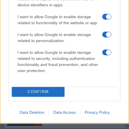
visszatérést
device identifiers in apps.
Az iOS 18.2 bétában bemutatott új Apple funkciók
I want to allow Google to enable storage
Az iOS 18.4 új funkciói és fejlesztései: A Visual
related to functionality of the website or app.
Intelligence és az új emojik érkezése
I want to allow Google to enable storage
Végre itt az iPadOS 26 – megvan a hivatalos megjelenési
related to personalization.
dátum
I want to allow Google to enable storage
iPadOS 26: a Background Tasks új dimenziót nyit a
related to security, including authentication
produktivitásban
functionality and fraud prevention, and other
iPadOS 26 multitasking előzetese az iPhone Foldhoz: mit
user protection.
várhatunk az iOS 27-től?
Új funkcióval bővült a Fantastical, így elkerülhetők a
CONFIRM
naptárütközések
Hatalmas megújulás jöhet az iPad mininél – OLED
kijelzővel és új funkciókkal érkezhet
Data Deletion
Data Access
Privacy Policy
További hírek