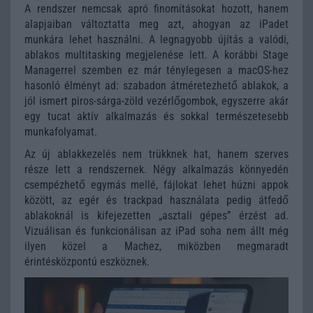
A rendszer nemcsak apró finomításokat hozott, hanem
alapjaiban változtatta meg azt, ahogyan az iPadet
munkára lehet használni. A legnagyobb újítás a valódi,
ablakos multitasking megjelenése lett. A korábbi Stage
Managerrel szemben ez már ténylegesen a macOS-hez
hasonló élményt ad: szabadon átméretezhető ablakok, a
jól ismert piros-sárga-zöld vezérlőgombok, egyszerre akár
egy tucat aktív alkalmazás és sokkal természetesebb
munkafolyamat.
Az új ablakkezelés nem trükknek hat, hanem szerves
része lett a rendszernek. Négy alkalmazás könnyedén
csempézhető egymás mellé, fájlokat lehet húzni appok
között, az egér és trackpad használata pedig átfedő
ablakoknál is kifejezetten „asztali gépes” érzést ad.
Vizuálisan és funkcionálisan az iPad soha nem állt még
ilyen közel a Machez, miközben megmaradt
érintésközpontú eszköznek.