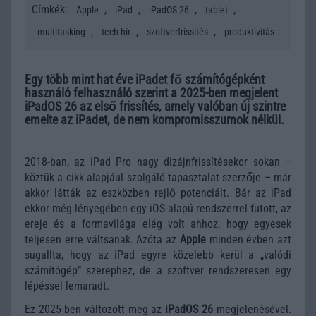
Címkék:
,
,
,
,
Apple
iPad
iPadOS 26
tablet
,
,
,
multitasking
tech hír
szoftverfrissítés
produktivitás
Egy több mint hat éve iPadet fő számítógépként
használó felhasználó szerint a 2025-ben megjelent
iPadOS 26 az első frissítés, amely valóban új szintre
emelte az iPadet, de nem kompromisszumok nélkül.
2018-ban, az iPad Pro nagy dizájnfrissítésekor sokan –
köztük a cikk alapjául szolgáló tapasztalat szerzője – már
akkor látták az eszközben rejlő potenciált. Bár az iPad
ekkor még lényegében egy iOS-alapú rendszerrel futott, az
ereje és a formavilága elég volt ahhoz, hogy egyesek
teljesen erre váltsanak. Azóta az
Apple
minden évben azt
sugallta, hogy az iPad egyre közelebb kerül a „valódi
számítógép” szerephez, de a szoftver rendszeresen egy
lépéssel lemaradt.
Ez 2025-ben változott meg az
iPadOS 26
megjelenésével.