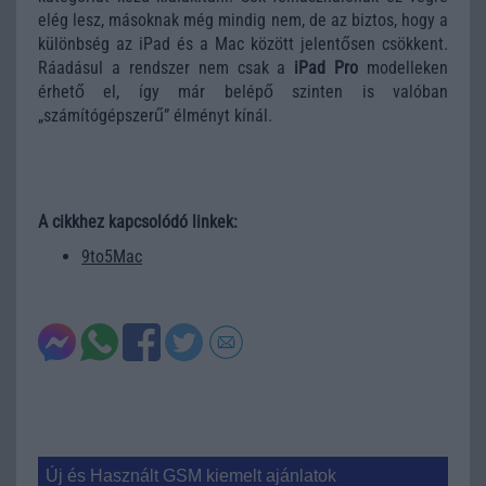
elég lesz, másoknak még mindig nem, de az biztos, hogy a
különbség az iPad és a Mac között jelentősen csökkent.
Ráadásul a rendszer nem csak a
iPad Pro
modelleken
érhető el, így már belépő szinten is valóban
„számítógépszerű” élményt kínál.
A cikkhez kapcsolódó linkek:
9to5Mac
Új és Használt GSM kiemelt ajánlatok