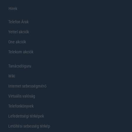
Hirek
Telefon Árak
Yettel akciók
One akciók
Telekom akciók
Tanácsdóguru
Wiki
Internet sebességmérő
Virtuális valóság
Telefonkönyvek
Lefedettségi térképek
Letöltési sebesség térkép