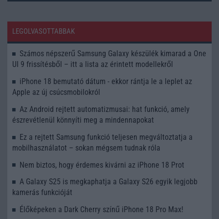
LEGOLVASOTTABBAK
Számos népszerű Samsung Galaxy készülék kimarad a One
UI 9 frissítésből – itt a lista az érintett modellekről
iPhone 18 bemutató dátum - ekkor rántja le a leplet az
Apple az új csúcsmobilokról
Az Android rejtett automatizmusai: hat funkció, amely
észrevétlenül könnyíti meg a mindennapokat
Ez a rejtett Samsung funkció teljesen megváltoztatja a
mobilhasználatot – sokan mégsem tudnak róla
Nem biztos, hogy érdemes kivárni az iPhone 18 Prot
A Galaxy S25 is megkaphatja a Galaxy S26 egyik legjobb
kamerás funkcióját
Élőképeken a Dark Cherry színű iPhone 18 Pro Max!