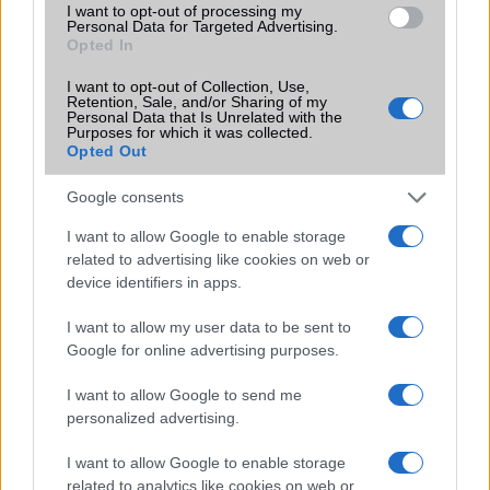
I want to opt-out of processing my
2026.06.14
| Android Police
Personal Data for Targeted Advertising.
Sok felhasználó külön alkalmazásokra esküszik, pedig az
Opted In
Android már évek óta olyan intelligens funkciókat kínál,
amelyek maguktól dolgoznak a háttérben.
I want to opt-out of Collection, Use,
Retention, Sale, and/or Sharing of my
Personal Data that Is Unrelated with the
Purposes for which it was collected.
Ez a rejtett Samsung funkció teljesen
Opted Out
megváltoztatja a mobilhasználatot –
sokan mégsem tudnak róla
Google consents
2026.07.12
| Android Central
I want to allow Google to enable storage
Az Edge Panel az egyik leghasznosabb funkció, amely
related to advertising like cookies on web or
jelentősen felgyorsítja a mindennapi használatot,
device identifiers in apps.
miközben a Pixel telefonokból továbbra is hiányzik.
I want to allow my user data to be sent to
Google for online advertising purposes.
I want to allow Google to send me
personalized advertising.
KAPCSOLÓDÓ HÍREK
I want to allow Google to enable storage
Az Apple megakadályozza az iOS 18.0.1-re történő
related to analytics like cookies on web or