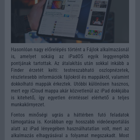
Hasonlóan nagy előrelépés történt a Fájlok alkalmazásnál
is, amelyet sokáig az iPadOS egyik leggyengébb
pontjának tartottak. Az átalakítás után sokkal inkább a
Finder érzetét kelti: testreszabható oszlopnézetek,
részletesebb információk fájlokról és mappákról, valamint
dokkolható mappák érkeztek. Utóbbi különösen hasznos,
mert egy iCloud mappa akár közvetlenül az iPad dokkjába
is kitehető, így egyetlen érintéssel elérhető a teljes
munkakörnyezet.
Fontos minőségi ugrás a háttérben futó feladatok
támogatása is. Korábban egy hosszabb videóexportálás
alatt az iPad lényegében használhatatlan volt, mert az
alkalmazás elhagyásával a folyamat megszakadt. Most