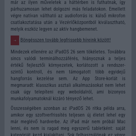
már az ilyen műveletek a háttérben is futhatnak, így
párhuzamosan lehet dolgozni más feladatokon. Emellett
végre natívan váltható az audioforrás is: külső mikrofon
csatlakoztatása után a Vezérlőközpontból kiválasztható,
melyik eszköz legyen az aktív hangbemenet.
Böngésszen tovább legfrissebb híreink között!
Mindezek ellenére az iPadOS 26 sem tökéletes. Továbbra
sincs valódi terminálhozzáférés, hiányoznak a teljes
értékű fejlesztői környezetek, korlátozott a rendszer-
szintű kontroll, és nem támogatott több egyidejű
hangforrás kezelése sem. Az App Store-korlát is
megmaradt: klasszikus asztali alkalmazásokat nem lehet
csak úgy telepíteni egy weboldalról, ami bizonyos
munkafolyamatoknál kizáró tényező lehet.
Összességében azonban az iPadOS 26 ritka példa arra,
amikor egy szoftverfrissítés teljesen új életet lehel egy
már meglévő hardverbe. Az iPad már nem próbál Mac
lenni, és nem is ragad meg egyszerű tabletként: saját
kategóriát kezd kialakítani. Sok felhasználónak ez végre