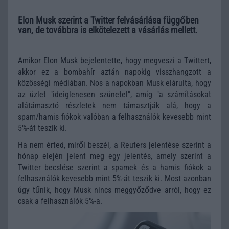
Elon Musk szerint a Twitter felvásárlása függőben
van, de továbbra is elkötelezett a vásárlás mellett.
Amikor Elon Musk bejelentette, hogy megveszi a Twittert,
akkor ez a bombahír aztán napokig visszhangzott a
közösségi médiában. Nos a napokban Musk elárulta, hogy
az üzlet "ideiglenesen szünetel", amíg "a számításokat
alátámasztó részletek nem támasztják alá, hogy a
spam/hamis fiókok valóban a felhasználók kevesebb mint
5%-át teszik ki.
Ha nem érted, miről beszél, a Reuters jelentése szerint a
hónap elején jelent meg egy jelentés, amely szerint a
Twitter becslése szerint a spamek és a hamis fiókok a
felhasználók kevesebb mint 5%-át teszik ki. Most azonban
úgy tűnik, hogy Musk nincs meggyőződve arról, hogy ez
csak a felhasználók 5%-a.