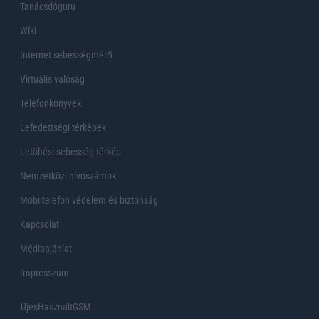
Tanácsdóguru
Wiki
Internet sebességmérő
Virtuális valóság
Telefonkönyvek
Lefedettségi térképek
Letöltési sebesség térkép
Nemzetközi hívószámok
Mobiltelefon védelem és biztonság
Kapcsolat
Médiaajánlat
Impresszum
UjesHasznaltGSM