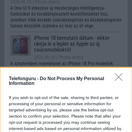
2026.06.30
| Phone Arena
A One UI 9 érkezése új mesterséges intelligencia-
funkciókat és továbbfejlesztett kezelőfelületet hoz,
azonban több korábbi csúcskategóriás és középkategóriás
Galaxy készülék számára ez lesz az út vége.
iPhone 18 bemutató dátum - ekkor
rántja le a leplet az Apple az új
csúcsmobilokról
2026.06.29
| Phone Arena
A szeptemberi eseményen az iPhone 18 Pro modellek
mellett a régóta pletykált hajlítható iPhone Ultra is
bemutatkozhat, miközben az áremelésekről szóló
Telefonguru -
Do Not Process My Personal
találgatások továbbra is beárnyékolják a rajtot.
Information
Az Android rejtett automatizmusai: hat
If you wish to opt-out of the sale, sharing to third parties, or
funkció, amely észrevétlenül könnyíti
processing of your personal or sensitive information for
meg a mindennapokat
targeted advertising by us, please use the below opt-out
2026.06.14
| Android Police
section to confirm your selection. Please note that after your
Sok felhasználó külön alkalmazásokra esküszik, pedig az
opt-out request is processed you may continue seeing
Android már évek óta olyan intelligens funkciókat kínál,
interest-based ads based on personal information utilized by
amelyek maguktól dolgoznak a háttérben.