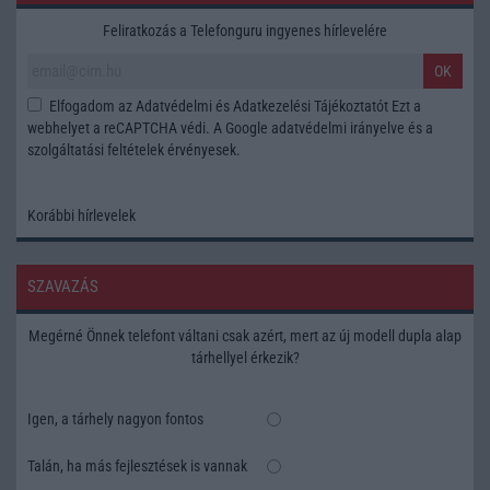
Feliratkozás a Telefonguru ingyenes hírlevelére
OK
Elfogadom az
Adatvédelmi és Adatkezelési Tájékoztatót
Ezt a
webhelyet a reCAPTCHA védi. A Google
adatvédelmi irányelve
és a
szolgáltatási feltételek
érvényesek.
Korábbi hírlevelek
SZAVAZÁS
Megérné Önnek telefont váltani csak azért, mert az új modell dupla alap
tárhellyel érkezik?
Igen, a tárhely nagyon fontos
Talán, ha más fejlesztések is vannak