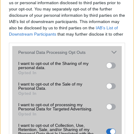
us or personal information disclosed to third parties prior to
your opt-out. You may separately opt-out of the further
Ez a rejtett Samsung funkció teljesen
disclosure of your personal information by third parties on the
megváltoztatja a mobilhasználatot –
IAB’s list of downstream participants. This information may
sokan mégsem tudnak róla
also be disclosed by us to third parties on the
IAB’s List of
Downstream Participants
that may further disclose it to other
2026.07.12
| Android Central
third parties.
Az Edge Panel az egyik leghasznosabb funkció, amely
jelentősen felgyorsítja a mindennapi használatot,
Please note that this website/app uses one or more Google
Personal Data Processing Opt Outs
miközben a Pixel telefonokból továbbra is hiányzik.
services and may gather and store information including but
not limited to your visit or usage behaviour. You may click to
I want to opt-out of the Sharing of my
personal data.
grant or deny consent to Google and its third-party tags to
Opted In
use your data for below specified purposes in below Google
consent section.
I want to opt-out of the Sale of my
Personal Data.
KAPCSOLÓDÓ HÍREK
Opted In
Nokia: jövő héten itt a Belle (bocs, mégsem)
I want to opt-out of processing my
Personal Data for Targeted Advertising.
Opted In
Az Angry Birds jobb mint a Twitter
Sony: itt a Timescape vége
I want to opt-out of Collection, Use,
Retention, Sale, and/or Sharing of my
Personal Data that Is Unrelated with the