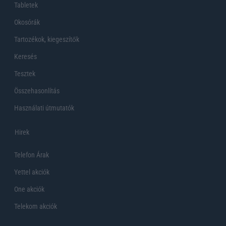
Tabletek
Okosórák
Tartozékok, kiegeszítők
Keresés
Tesztek
Összehasonlítás
Használati útmutatók
Hirek
Telefon Árak
Yettel akciók
One akciók
Telekom akciók