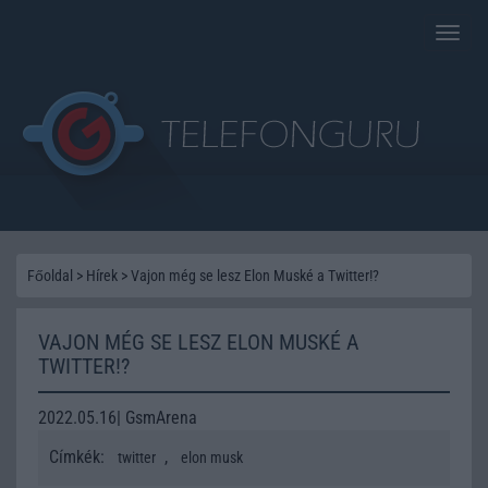
Toggle
naviga
Főoldal
>
Hírek
>
Vajon még se lesz Elon Muské a Twitter!?
VAJON MÉG SE LESZ ELON MUSKÉ A
TWITTER!?
2022.05.16| GsmArena
Címkék:
,
twitter
elon musk