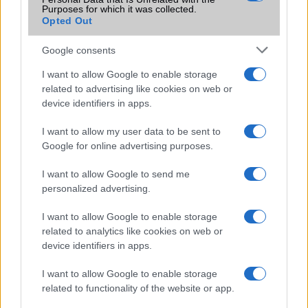
Zenével támad a Twitter
Purposes for which it was collected.
Opted Out
WhatsApp: 27 milliárd üzenet naponta
Google consents
Ezek az idei év legnépszerűbb appjai
I want to allow Google to enable storage
A Nokia csúfot űz a HTC-ből
related to advertising like cookies on web or
Franciaország kontra Elon Musk: az X nem működik együtt
device identifiers in apps.
a nyomozókkal
I want to allow my user data to be sent to
További hírek
Google for online advertising purposes.
I want to allow Google to send me
personalized advertising.
LEGOLVASOTTABBAK
I want to allow Google to enable storage
related to analytics like cookies on web or
Számos népszerű Samsung Galaxy készülék kimarad a One
device identifiers in apps.
UI 9 frissítésből – itt a lista az érintett modellekről
I want to allow Google to enable storage
iPhone 18 bemutató dátum - ekkor rántja le a leplet az
related to functionality of the website or app.
Apple az új csúcsmobilokról