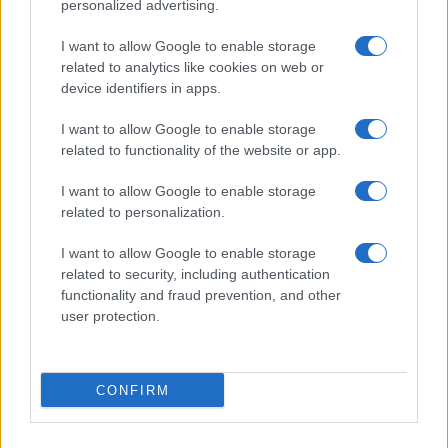
personalized advertising.
Jön: Star Wars limitált OnePlus 5T
Készen állsz? Itt a fehér homokkő!
I want to allow Google to enable storage
related to analytics like cookies on web or
Két óra alatt elfogyott a OnePlus 5T
device identifiers in apps.
További hírek
I want to allow Google to enable storage
related to functionality of the website or app.
I want to allow Google to enable storage
LEGOLVASOTTABBAK
related to personalization.
Számos népszerű Samsung Galaxy készülék kimarad a One
I want to allow Google to enable storage
UI 9 frissítésből – itt a lista az érintett modellekről
related to security, including authentication
functionality and fraud prevention, and other
iPhone 18 bemutató dátum - ekkor rántja le a leplet az
user protection.
Apple az új csúcsmobilokról
Az Android rejtett automatizmusai: hat funkció, amely
észrevétlenül könnyíti meg a mindennapokat
CONFIRM
Ez a rejtett Samsung funkció teljesen megváltoztatja a
mobilhasználatot – sokan mégsem tudnak róla