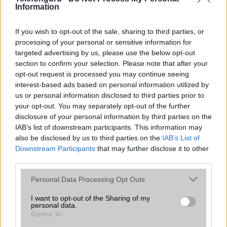
azonban több korábbi csúcskategóriás és középkategóriás
Information
Galaxy készülék számára ez lesz az út vége.
iPhone 18 bemutató dátum - ekkor
If you wish to opt-out of the sale, sharing to third parties, or
rántja le a leplet az Apple az új
processing of your personal or sensitive information for
csúcsmobilokról
targeted advertising by us, please use the below opt-out
section to confirm your selection. Please note that after your
2026.06.29
| Phone Arena
opt-out request is processed you may continue seeing
A szeptemberi eseményen az iPhone 18 Pro modellek
mellett a régóta pletykált hajlítható iPhone Ultra is
interest-based ads based on personal information utilized by
bemutatkozhat, miközben az áremelésekről szóló
us or personal information disclosed to third parties prior to
találgatások továbbra is beárnyékolják a rajtot.
your opt-out. You may separately opt-out of the further
disclosure of your personal information by third parties on the
Az Android rejtett automatizmusai: hat
IAB’s list of downstream participants. This information may
funkció, amely észrevétlenül könnyíti
also be disclosed by us to third parties on the
IAB’s List of
meg a mindennapokat
Downstream Participants
that may further disclose it to other
2026.06.14
| Android Police
third parties.
Sok felhasználó külön alkalmazásokra esküszik, pedig az
Please note that this website/app uses one or more Google
Personal Data Processing Opt Outs
Android már évek óta olyan intelligens funkciókat kínál,
services and may gather and store information including but
amelyek maguktól dolgoznak a háttérben.
not limited to your visit or usage behaviour. You may click to
I want to opt-out of the Sharing of my
personal data.
grant or deny consent to Google and its third-party tags to
Opted In
Ez a rejtett Samsung funkció teljesen
use your data for below specified purposes in below Google