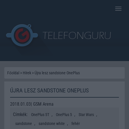
Toggle
naviga
Főoldal
>
Hírek
>
Újra lesz sandstone OnePlus
ÚJRA LESZ SANDSTONE ONEPLUS
2018.01.03| GSM Arena
Címkék:
,
,
,
OnePlus 5T
OnePlus 5
Star Wars
,
,
sandstone
sandstone white
fehér