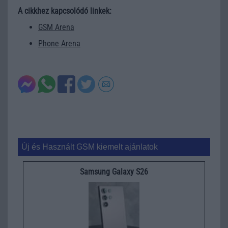
A cikkhez kapcsolódó linkek:
GSM Arena
Phone Arena
Új és Használt GSM kiemelt ajánlatok
Samsung Galaxy S26