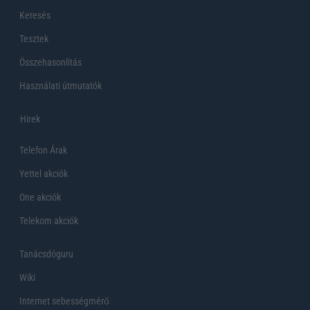
Keresés
Tesztek
Összehasonlítás
Használati útmutatók
Hirek
Telefon Árak
Yettel akciók
One akciók
Telekom akciók
Tanácsdóguru
Wiki
Internet sebességmérő