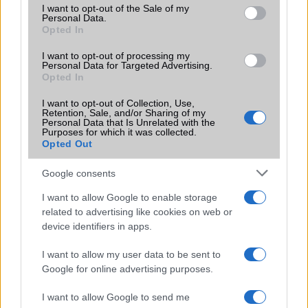
megváltoztatja a mobilhasználatot –
consent section.
I want to opt-out of the Sale of my
sokan mégsem tudnak róla
Personal Data.
Opted In
2026.07.12
| Android Central
Az Edge Panel az egyik leghasznosabb funkció, amely
I want to opt-out of processing my
jelentősen felgyorsítja a mindennapi használatot,
Personal Data for Targeted Advertising.
miközben a Pixel telefonokból továbbra is hiányzik.
Opted In
I want to opt-out of Collection, Use,
Retention, Sale, and/or Sharing of my
Personal Data that Is Unrelated with the
Purposes for which it was collected.
Opted Out
KAPCSOLÓDÓ HÍREK
Google consents
Érkezik a OnePlus 5T!
I want to allow Google to enable storage
related to advertising like cookies on web or
November 20-án jön a OnePlus 5T
device identifiers in apps.
Négy nappal előbb jön a kínai csúcs
I want to allow my user data to be sent to
10 mázlista ingyen OnePlus 5T-t kap
Google for online advertising purposes.
OnePlus 5T: kicsomagolós videó
I want to allow Google to send me