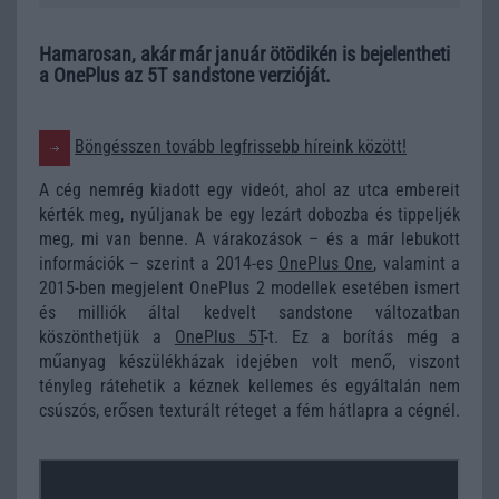
Hamarosan, akár már január ötödikén is bejelentheti
a OnePlus az 5T sandstone verzióját.
Böngésszen tovább legfrissebb híreink között!
A cég nemrég kiadott egy videót, ahol az utca embereit
kérték meg, nyúljanak be egy lezárt dobozba és tippeljék
meg, mi van benne. A várakozások – és a már lebukott
információk – szerint a 2014-es
OnePlus One
, valamint a
2015-ben megjelent OnePlus 2 modellek esetében ismert
és milliók által kedvelt sandstone változatban
köszönthetjük a
OnePlus 5T
-t. Ez a borítás még a
műanyag készülékházak idejében volt menő, viszont
tényleg rátehetik a kéznek kellemes és egyáltalán nem
csúszós, erősen texturált réteget a fém hátlapra a cégnél.