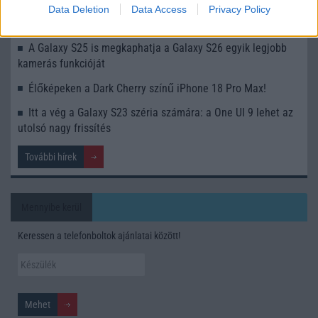
Data Deletion
Data Access
Privacy Policy
Nem biztos, hogy érdemes kivárni az iPhone 18 Prot
A Galaxy S25 is megkaphatja a Galaxy S26 egyik legjobb
kamerás funkcióját
Élőképeken a Dark Cherry színű iPhone 18 Pro Max!
Itt a vég a Galaxy S23 széria számára: a One UI 9 lehet az
utolsó nagy frissítés
További hírek
Mennyibe kerül
Keressen a telefonboltok ajánlatai között!