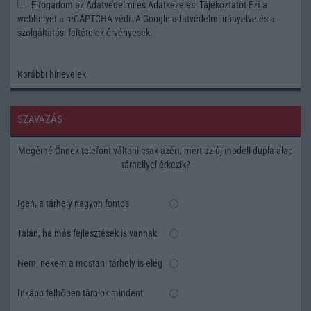
Elfogadom az
Adatvédelmi és Adatkezelési Tájékoztatót
Ezt a
webhelyet a reCAPTCHA védi. A Google
adatvédelmi irányelve
és a
szolgáltatási feltételek
érvényesek.
Korábbi hírlevelek
SZAVAZÁS
Megérné Önnek telefont váltani csak azért, mert az új modell dupla alap
tárhellyel érkezik?
Igen, a tárhely nagyon fontos
Talán, ha más fejlesztések is vannak
Nem, nekem a mostani tárhely is elég
Inkább felhőben tárolok mindent