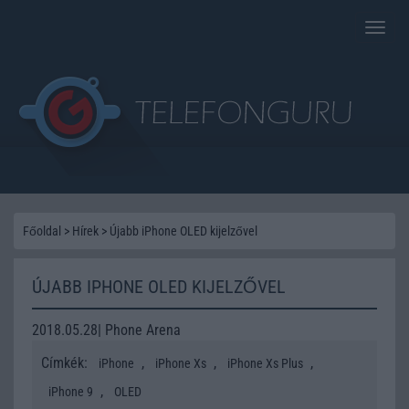
Toggle
naviga
Főoldal
>
Hírek
>
Újabb iPhone OLED kijelzővel
ÚJABB IPHONE OLED KIJELZŐVEL
2018.05.28| Phone Arena
Címkék:
,
,
,
iPhone
iPhone Xs
iPhone Xs Plus
,
iPhone 9
OLED