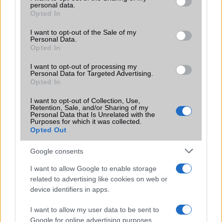
personal data.
amelyek maguktól dolgoznak a háttérben.
grant or deny consent to Google and its third-party tags to
Opted In
use your data for below specified purposes in below Google
consent section.
Ez a rejtett Samsung funkció teljesen
I want to opt-out of the Sale of my
Personal Data.
megváltoztatja a mobilhasználatot –
Opted In
sokan mégsem tudnak róla
2026.07.12
| Android Central
I want to opt-out of processing my
Personal Data for Targeted Advertising.
Az Edge Panel az egyik leghasznosabb funkció, amely
Opted In
jelentősen felgyorsítja a mindennapi használatot,
miközben a Pixel telefonokból továbbra is hiányzik.
I want to opt-out of Collection, Use,
Retention, Sale, and/or Sharing of my
Personal Data that Is Unrelated with the
Purposes for which it was collected.
Opted Out
Google consents
KAPCSOLÓDÓ HÍREK
I want to allow Google to enable storage
related to advertising like cookies on web or
OLED kijelzõ kerülhet az iPhone-okba!
device identifiers in apps.
Vennél 6.5 colos iPhone-t?
I want to allow my user data to be sent to
Olcsó lehet az új iPhone
Google for online advertising purposes.