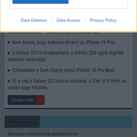
Az Android rejtett automatizmusai: hat funkció, amely
észrevétlenül könnyíti meg a mindennapokat
Data Deletion
Data Access
Privacy Policy
Ez a rejtett Samsung funkció teljesen megváltoztatja a
mobilhasználatot – sokan mégsem tudnak róla
Nem biztos, hogy érdemes kivárni az iPhone 18 Prot
A Galaxy S25 is megkaphatja a Galaxy S26 egyik legjobb
kamerás funkcióját
Élőképeken a Dark Cherry színű iPhone 18 Pro Max!
Itt a vég a Galaxy S23 széria számára: a One UI 9 lehet az
utolsó nagy frissítés
További hírek
Mennyibe kerül
Keressen a telefonboltok ajánlatai között!