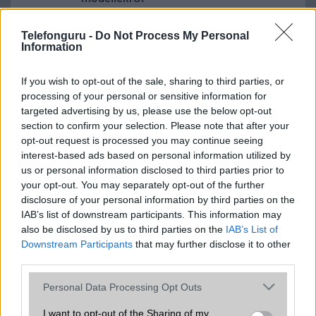
2026.06.30
| Phone Arena
A One UI 9 érkezése új mesterséges intelligencia-
Telefonguru -
Do Not Process My Personal
funkciókat és továbbfejlesztett kezelőfelületet hoz,
Information
azonban több korábbi csúcskategóriás és középkategóriás
Galaxy készülék számára ez lesz az út vége.
If you wish to opt-out of the sale, sharing to third parties, or
processing of your personal or sensitive information for
iPhone 18 bemutató dátum - ekkor
targeted advertising by us, please use the below opt-out
rántja le a leplet az Apple az új
section to confirm your selection. Please note that after your
csúcsmobilokról
opt-out request is processed you may continue seeing
2026.06.29
| Phone Arena
interest-based ads based on personal information utilized by
A szeptemberi eseményen az iPhone 18 Pro modellek
us or personal information disclosed to third parties prior to
mellett a régóta pletykált hajlítható iPhone Ultra is
your opt-out. You may separately opt-out of the further
bemutatkozhat, miközben az áremelésekről szóló
disclosure of your personal information by third parties on the
találgatások továbbra is beárnyékolják a rajtot.
IAB’s list of downstream participants. This information may
also be disclosed by us to third parties on the
IAB’s List of
Az Android rejtett automatizmusai: hat
Downstream Participants
that may further disclose it to other
funkció, amely észrevétlenül könnyíti
third parties.
meg a mindennapokat
2026.06.14
| Android Police
Please note that this website/app uses one or more Google
Personal Data Processing Opt Outs
Sok felhasználó külön alkalmazásokra esküszik, pedig az
services and may gather and store information including but
Android már évek óta olyan intelligens funkciókat kínál,
not limited to your visit or usage behaviour. You may click to
I want to opt-out of the Sharing of my