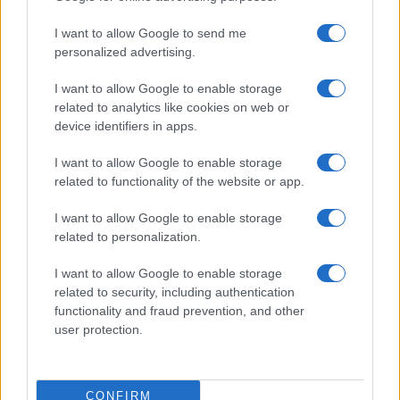
Képeken a 6.1 colos iPhone
I want to allow Google to send me
Három kamerával jöhet az iPhone?
personalized advertising.
Fotókon az olcsó iPhone
I want to allow Google to enable storage
related to analytics like cookies on web or
Még két nap az új iPhone-okig
device identifiers in apps.
Kiszivárgott, mit hoz a 2028-as iPhone – teljes képernyő,
200 MP-es kamera és új generációs OLED kijelző érkezik
I want to allow Google to enable storage
related to functionality of the website or app.
További hírek
I want to allow Google to enable storage
related to personalization.
I want to allow Google to enable storage
LEGOLVASOTTABBAK
related to security, including authentication
functionality and fraud prevention, and other
Számos népszerű Samsung Galaxy készülék kimarad a One
user protection.
UI 9 frissítésből – itt a lista az érintett modellekről
iPhone 18 bemutató dátum - ekkor rántja le a leplet az
Apple az új csúcsmobilokról
CONFIRM