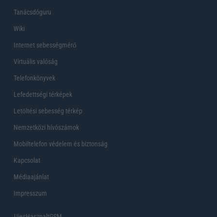
Tanácsdóguru
Wiki
Internet sebességmérő
Virtuális valóság
Telefonkönyvek
Lefedettségi térképek
Letöltési sebesség térkép
Nemzetközi hívószámok
Mobiltelefon védelem és biztonság
Kapcsolat
Médiaajánlat
Impresszum
UjesHasznaltGSM