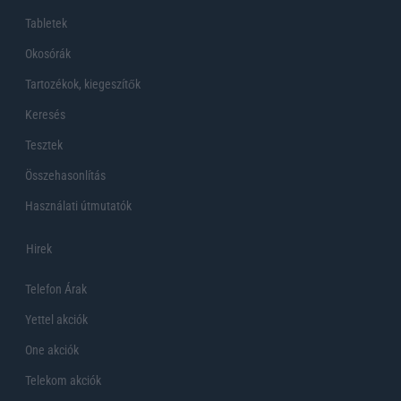
Tabletek
Okosórák
Tartozékok, kiegeszítők
Keresés
Tesztek
Összehasonlítás
Használati útmutatók
Hirek
Telefon Árak
Yettel akciók
One akciók
Telekom akciók