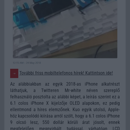
További friss mobiltelefonos hírek! Kattintson ide!
Az alábbiakban az egyik 2018-as iPhone alkatrészt
láthatjuk, a Twitteren Mr-white néven szereplő
felhasználó posztolta az alábbi képet, a leírás szerint ez a
6.1 colos iPhone X kijelzője OLED alapokon, ez pedig
ellentmond a híres elemzőnek. Kuo egyik utolsó, Apple-
höz kapcsolódó kiírása arról szólt, hogy a 6.1 colos iPhone
9 olcsó lesz, 550 dollár körüli árat jósolt, ennek
megfelelően megnyirbált tudással, várhatóan LCD