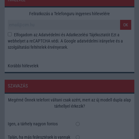
Feliratkozás a Telefonguru ingyenes hírlevelére
OK
Elfogadom az
Adatvédelmi és Adatkezelési Tájékoztatót
Ezt a
webhelyet a reCAPTCHA védi. A Google
adatvédelmi irányelve
és a
szolgáltatási feltételek
érvényesek.
Korábbi hírlevelek
SZAVAZÁS
Megérné Önnek telefont váltani csak azért, mert az új modell dupla alap
tárhellyel érkezik?
Igen, a tárhely nagyon fontos
Talán, ha más fejlesztések is vannak