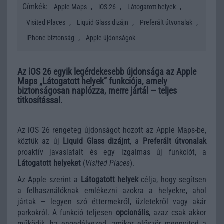
Címkék:
,
,
,
Apple Maps
iOS 26
Látogatott helyek
,
,
,
Visited Places
Liquid Glass dizájn
Preferált útvonalak
,
iPhone biztonság
Apple újdonságok
Az iOS 26 egyik legérdekesebb újdonsága az Apple
Maps „Látogatott helyek” funkciója, amely
biztonságosan naplózza, merre jártál — teljes
titkosítással.
Az iOS 26 rengeteg újdonságot hozott az Apple Maps-be,
köztük az új
Liquid Glass dizájnt
, a
Preferált útvonalak
proaktív javaslatait és egy izgalmas új funkciót, a
Látogatott helyeket
(
Visited Places
).
Az Apple szerint a
Látogatott helyek
célja, hogy segítsen
a felhasználóknak emlékezni azokra a helyekre, ahol
jártak — legyen szó éttermekről, üzletekről vagy akár
parkokról. A funkció teljesen
opcionális
, azaz csak akkor
működik, ha engedélyezed, amikor először megnyitod a