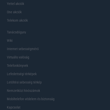
Yettel akciók
One akciók
Telekom akciók
Tanácsdóguru
Wiki
Internet sebességmérő
Virtuális valóság
Telefonkönyvek
Lefedettségi térképek
Letöltési sebesség térkép
Nemzetközi hívószámok
Mobiltelefon védelem és biztonság
Kapcsolat