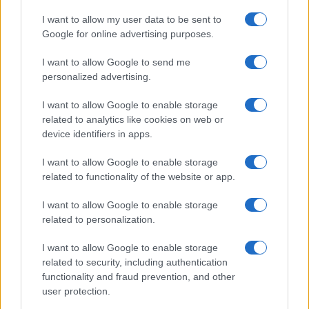
Több mint tízmillió iPhone-os Google Maps-ezik
I want to allow my user data to be sent to
Apple Maps: másolja a Waze-t
Google for online advertising purposes.
iOS 26: Megújul az Apple Maps – okosabb útvonalak és
I want to allow Google to send me
látogatott helyek a napi rutinodhoz
personalized advertising.
Új csengőhang jön az iOS 26-tal: itt hallgathatja meg
I want to allow Google to enable storage
iOS 26: Végre szabadon állítható az iPhone szundiidő
related to analytics like cookies on web or
device identifiers in apps.
Megjelent az iOS 26.5 – ezek az új funkciók érkeztek az
iPhone-okra
I want to allow Google to enable storage
related to functionality of the website or app.
Elárulta az Apple, milyen gyorsan terjedt az iOS 26:
lenyűgöző számokat mutatnak a friss adatok
I want to allow Google to enable storage
related to personalization.
További hírek
I want to allow Google to enable storage
related to security, including authentication
functionality and fraud prevention, and other
LEGOLVASOTTABBAK
user protection.