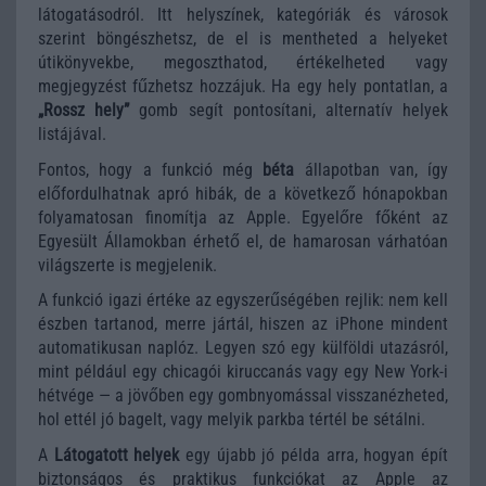
látogatásodról. Itt helyszínek, kategóriák és városok
szerint böngészhetsz, de el is mentheted a helyeket
útikönyvekbe, megoszthatod, értékelheted vagy
megjegyzést fűzhetsz hozzájuk. Ha egy hely pontatlan, a
„Rossz hely”
gomb segít pontosítani, alternatív helyek
listájával.
Fontos, hogy a funkció még
béta
állapotban van, így
előfordulhatnak apró hibák, de a következő hónapokban
folyamatosan finomítja az Apple. Egyelőre főként az
Egyesült Államokban érhető el, de hamarosan várhatóan
világszerte is megjelenik.
A funkció igazi értéke az egyszerűségében rejlik: nem kell
észben tartanod, merre jártál, hiszen az iPhone mindent
automatikusan naplóz. Legyen szó egy külföldi utazásról,
mint például egy chicagói kiruccanás vagy egy New York-i
hétvége — a jövőben egy gombnyomással visszanézheted,
hol ettél jó bagelt, vagy melyik parkba tértél be sétálni.
A
Látogatott helyek
egy újabb jó példa arra, hogyan épít
biztonságos és praktikus funkciókat az Apple az