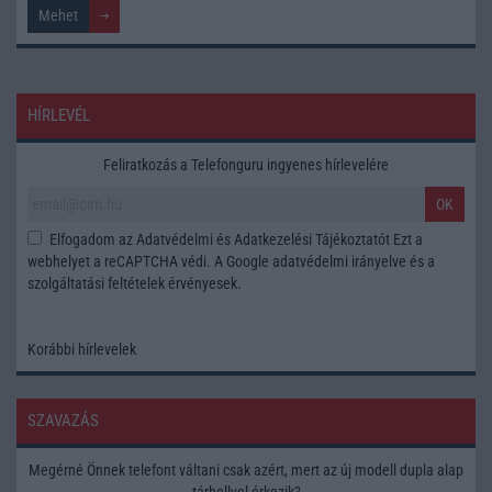
HÍRLEVÉL
Feliratkozás a Telefonguru ingyenes hírlevelére
OK
Elfogadom az
Adatvédelmi és Adatkezelési Tájékoztatót
Ezt a
webhelyet a reCAPTCHA védi. A Google
adatvédelmi irányelve
és a
szolgáltatási feltételek
érvényesek.
Korábbi hírlevelek
SZAVAZÁS
Megérné Önnek telefont váltani csak azért, mert az új modell dupla alap