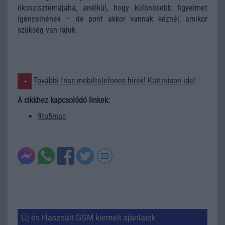
ökoszisztémájába, anélkül, hogy különösebb figyelmet
igényelnének — de pont akkor vannak kéznél, amikor
szükség van rájuk.
További friss mobiltelefonos hírek! Kattintson ide!
A cikkhez kapcsolódó linkek:
9to5mac
Új és Használt GSM kiemelt ajánlatok