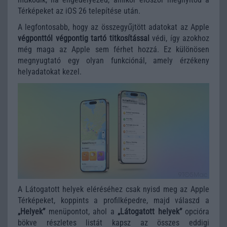
Térképeket az iOS 26 telepítése után.
A legfontosabb, hogy az összegyűjtött adatokat az Apple
végponttól végpontig tartó titkosítással
védi, így azokhoz
még maga az Apple sem férhet hozzá. Ez különösen
megnyugtató egy olyan funkciónál, amely érzékeny
helyadatokat kezel.
A Látogatott helyek eléréséhez csak nyisd meg az Apple
Térképeket, koppints a profilképedre, majd válaszd a
„Helyek”
menüpontot, ahol a
„Látogatott helyek”
opcióra
bökve részletes listát kapsz az összes eddigi