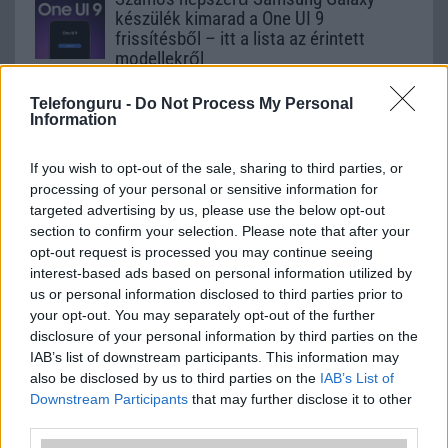
készülék kimarad a One UI 9
frissítésből – itt a lista az érintett
modellekről
2026.06.30
| Phone Arena
Telefonguru -
Do Not Process My Personal
A One UI 9 érkezése új mesterséges intelligencia-
Information
funkciókat és továbbfejlesztett kezelőfelületet hoz,
azonban több korábbi csúcskategóriás és középkategóriás
Galaxy készülék számára ez lesz az út vége.
If you wish to opt-out of the sale, sharing to third parties, or
processing of your personal or sensitive information for
iPhone 18 bemutató dátum - ekkor
targeted advertising by us, please use the below opt-out
rántja le a leplet az Apple az új
section to confirm your selection. Please note that after your
csúcsmobilokról
opt-out request is processed you may continue seeing
2026.06.29
| Phone Arena
interest-based ads based on personal information utilized by
A szeptemberi eseményen az iPhone 18 Pro modellek
us or personal information disclosed to third parties prior to
mellett a régóta pletykált hajlítható iPhone Ultra is
your opt-out. You may separately opt-out of the further
bemutatkozhat, miközben az áremelésekről szóló
disclosure of your personal information by third parties on the
találgatások továbbra is beárnyékolják a rajtot.
IAB’s list of downstream participants. This information may
also be disclosed by us to third parties on the
IAB’s List of
Az Android rejtett automatizmusai: hat
Downstream Participants
that may further disclose it to other
funkció, amely észrevétlenül könnyíti
third parties.
meg a mindennapokat