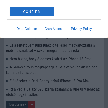
Számos népszerű Samsung Galaxy készülék kimarad a One
UI 9 frissítésből – itt a lista az érintett modellekről
CONFIRM
iPhone 18 bemutató dátum - ekkor rántja le a leplet az
Apple az új csúcsmobilokról
Data Deletion
Data Access
Privacy Policy
Az Android rejtett automatizmusai: hat funkció, amely
észrevétlenül könnyíti meg a mindennapokat
Ez a rejtett Samsung funkció teljesen megváltoztatja a
mobilhasználatot – sokan mégsem tudnak róla
Nem biztos, hogy érdemes kivárni az iPhone 18 Prot
A Galaxy S25 is megkaphatja a Galaxy S26 egyik legjobb
kamerás funkcióját
Élőképeken a Dark Cherry színű iPhone 18 Pro Max!
Itt a vég a Galaxy S23 széria számára: a One UI 9 lehet az
utolsó nagy frissítés
További hírek