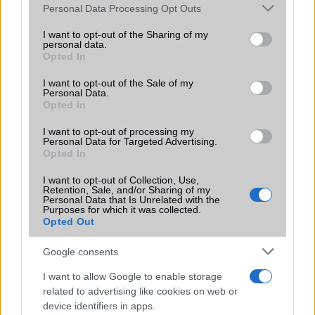
Please note that this website/app uses one or more Google
2026.06.14
| Android Police
Personal Data Processing Opt Outs
services and may gather and store information including but
Sok felhasználó külön alkalmazásokra esküszik, pedig az
not limited to your visit or usage behaviour. You may click to
I want to opt-out of the Sharing of my
Android már évek óta olyan intelligens funkciókat kínál,
personal data.
grant or deny consent to Google and its third-party tags to
amelyek maguktól dolgoznak a háttérben.
Opted In
use your data for below specified purposes in below Google
consent section.
I want to opt-out of the Sale of my
Ez a rejtett Samsung funkció teljesen
Personal Data.
megváltoztatja a mobilhasználatot –
Opted In
sokan mégsem tudnak róla
I want to opt-out of processing my
2026.07.12
| Android Central
Personal Data for Targeted Advertising.
Az Edge Panel az egyik leghasznosabb funkció, amely
Opted In
jelentősen felgyorsítja a mindennapi használatot,
miközben a Pixel telefonokból továbbra is hiányzik.
I want to opt-out of Collection, Use,
Retention, Sale, and/or Sharing of my
Personal Data that Is Unrelated with the
Purposes for which it was collected.
Opted Out
Google consents
KAPCSOLÓDÓ HÍREK
I want to allow Google to enable storage
related to advertising like cookies on web or
A Samsung kiröhögte az Apple-t. Jogosan
device identifiers in apps.