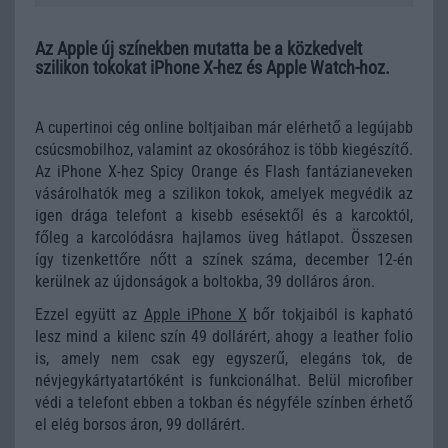
Az Apple új színekben mutatta be a közkedvelt
szilikon tokokat iPhone X-hez és Apple Watch-hoz.
A cupertinoi cég online boltjaiban már elérhető a legújabb
csúcsmobilhoz, valamint az okosórához is több kiegészítő.
Az iPhone X-hez Spicy Orange és Flash fantázianeveken
vásárolhatók meg a szilikon tokok, amelyek megvédik az
igen drága telefont a kisebb esésektől és a karcoktól,
főleg a karcolódásra hajlamos üveg hátlapot. Összesen
így tizenkettőre nőtt a színek száma, december 12-én
kerülnek az újdonságok a boltokba, 39 dolláros áron.
Ezzel együtt az
Apple iPhone X
bőr tokjaiból is kapható
lesz mind a kilenc szín 49 dollárért, ahogy a leather folio
is, amely nem csak egy egyszerű, elegáns tok, de
névjegykártyatartóként is funkcionálhat. Belül microfiber
védi a telefont ebben a tokban és négyféle színben érhető
el elég borsos áron, 99 dollárért.