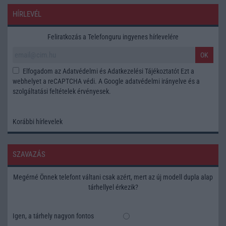
HÍRLEVÉL
Feliratkozás a Telefonguru ingyenes hírlevelére
OK
Elfogadom az
Adatvédelmi és Adatkezelési Tájékoztatót
Ezt a
webhelyet a reCAPTCHA védi. A Google
adatvédelmi irányelve
és a
szolgáltatási feltételek
érvényesek.
Korábbi hírlevelek
SZAVAZÁS
Megérné Önnek telefont váltani csak azért, mert az új modell dupla alap
tárhellyel érkezik?
Igen, a tárhely nagyon fontos