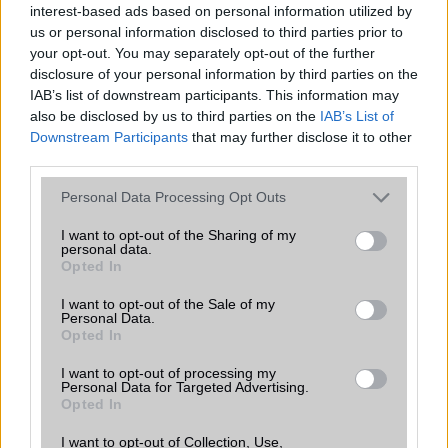
2026.07.12
| Android Central
interest-based ads based on personal information utilized by
Az Edge Panel az egyik leghasznosabb funkció, amely
us or personal information disclosed to third parties prior to
jelentősen felgyorsítja a mindennapi használatot,
your opt-out. You may separately opt-out of the further
miközben a Pixel telefonokból továbbra is hiányzik.
disclosure of your personal information by third parties on the
IAB’s list of downstream participants. This information may
also be disclosed by us to third parties on the
IAB’s List of
Downstream Participants
that may further disclose it to other
third parties.
Please note that this website/app uses one or more Google
KAPCSOLÓDÓ HÍREK
Personal Data Processing Opt Outs
services and may gather and store information including but
not limited to your visit or usage behaviour. You may click to
I want to opt-out of the Sharing of my
Az Apple Watch új alvási funkciója egyre több helyen válik
personal data.
grant or deny consent to Google and its third-party tags to
elérhetővé
Opted In
use your data for below specified purposes in below Google
Két új alkalmazással bővülhet az Apple Watch a watchOS
consent section.
I want to opt-out of the Sale of my
27 frissítéssel
Personal Data.
Opted In
Nőtt az okosórák piaca 2026 elején, az Apple továbbra is
I want to opt-out of processing my
piacvezető
Personal Data for Targeted Advertising.
Opted In
Jelentősen nagyobb akkumulátort kaphat az iPhone 18 Pro
Max – új szivárgás érkezett
I want to opt-out of Collection, Use,