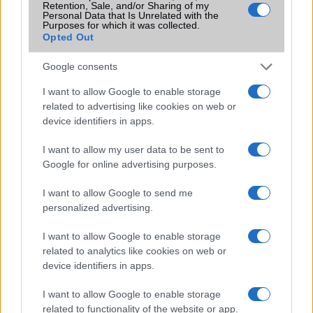
Retention, Sale, and/or Sharing of my
Új AirPods béta frissítést adott ki az Apple – ezek a
Personal Data that Is Unrelated with the
Purposes for which it was collected.
modellek már telepíthetik
Opted Out
Hatalmas megújulás jöhet az iPad mininél – OLED
Google consents
kijelzővel és új funkciókkal érkezhet
I want to allow Google to enable storage
Újabb amerikai államban jelenhet meg az iPhone-os
related to advertising like cookies on web or
digitális jogosítvány
device identifiers in apps.
Egy hónap múlva jön az Apple nagy bemutatója: ezekre az
újdonságokra számíthatunk
I want to allow my user data to be sent to
Google for online advertising purposes.
További hírek
I want to allow Google to send me
personalized advertising.
I want to allow Google to enable storage
LEGOLVASOTTABBAK
related to analytics like cookies on web or
device identifiers in apps.
Számos népszerű Samsung Galaxy készülék kimarad a One
UI 9 frissítésből – itt a lista az érintett modellekről
I want to allow Google to enable storage
related to functionality of the website or app.
iPhone 18 bemutató dátum - ekkor rántja le a leplet az