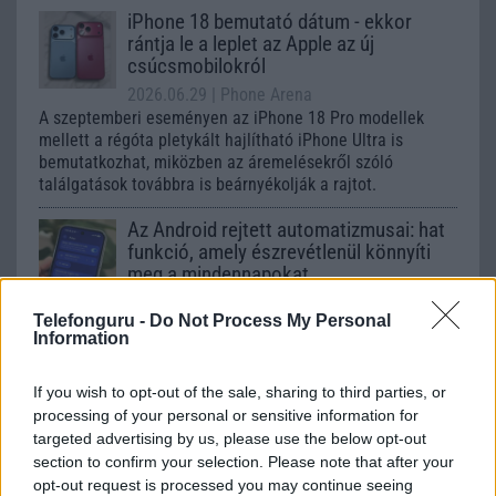
iPhone 18 bemutató dátum - ekkor
rántja le a leplet az Apple az új
csúcsmobilokról
2026.06.29
| Phone Arena
A szeptemberi eseményen az iPhone 18 Pro modellek
mellett a régóta pletykált hajlítható iPhone Ultra is
bemutatkozhat, miközben az áremelésekről szóló
találgatások továbbra is beárnyékolják a rajtot.
Az Android rejtett automatizmusai: hat
funkció, amely észrevétlenül könnyíti
meg a mindennapokat
2026.06.14
| Android Police
Telefonguru -
Do Not Process My Personal
Sok felhasználó külön alkalmazásokra esküszik, pedig az
Information
Android már évek óta olyan intelligens funkciókat kínál,
amelyek maguktól dolgoznak a háttérben.
If you wish to opt-out of the sale, sharing to third parties, or
processing of your personal or sensitive information for
Ez a rejtett Samsung funkció teljesen
targeted advertising by us, please use the below opt-out
megváltoztatja a mobilhasználatot –
section to confirm your selection. Please note that after your
sokan mégsem tudnak róla
opt-out request is processed you may continue seeing