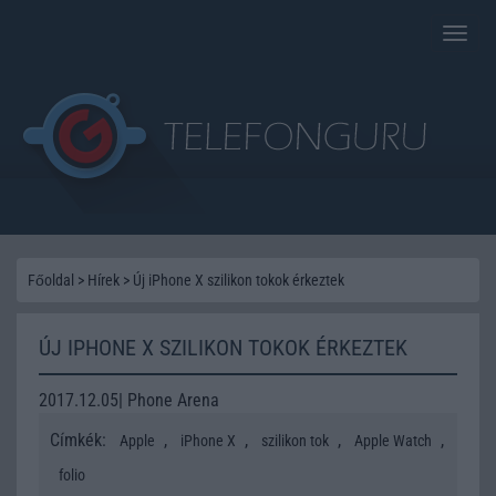
Toggle
naviga
Főoldal
>
Hírek
>
Új iPhone X szilikon tokok érkeztek
ÚJ IPHONE X SZILIKON TOKOK ÉRKEZTEK
2017.12.05| Phone Arena
Címkék:
,
,
,
,
Apple
iPhone X
szilikon tok
Apple Watch
folio