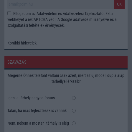
OK
Elfogadom az
Adatvédelmi és Adatkezelési Tájékoztatót
Ezt a
webhelyet a reCAPTCHA védi. A Google
adatvédelmi irányelve
és a
szolgáltatási feltételek
érvényesek.
Korábbi hírlevelek
SZAVAZÁS
Megérné Önnek telefont váltani csak azért, mert az új modell dupla alap
tárhellyel érkezik?
Igen, a tárhely nagyon fontos
Talán, ha más fejlesztések is vannak
Nem, nekem a mostani tárhely is elég