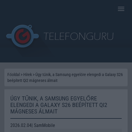
Toggle
naviga
Főoldal
>
Hírek
>
Úgy tűnik, a Samsung egyelőre elengedi a Galaxy S26
beépített Qi2 mágneses álmait
ÚGY TŰNIK, A SAMSUNG EGYELŐRE
ELENGEDI A GALAXY S26 BEÉPÍTETT QI2
MÁGNESES ÁLMAIT
2026.02.04| SamMobile