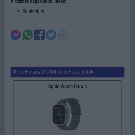
A cikkhez kapcsolódó linkek:
SamMobile
Új és Használt GSM kiemelt ajánlatok
Apple Watch Ultra 3