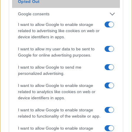
Opted Out
Az Edge Panel az egyik leghasznosabb funkció, amely
jelentősen felgyorsítja a mindennapi használatot,
Google consents
miközben a Pixel telefonokból továbbra is hiányzik.
I want to allow Google to enable storage
related to advertising like cookies on web or
device identifiers in apps.
I want to allow my user data to be sent to
KAPCSOLÓDÓ HÍREK
Google for online advertising purposes.
I want to allow Google to send me
Nagyon drágák a Windows 8 nettáblák
personalized advertising.
Extrém vékony vezeték nélküli töltő a Samsungtól
I want to allow Google to enable storage
10 perc alatt kész a wireless töltő
related to analytics like cookies on web or
device identifiers in apps.
Fotókon a Google Nexus S4
A Samsung új vezeték nélküli töltési chipje 50W-os
I want to allow Google to enable storage
sebességet és Qi2-támogatást kínál
related to functionality of the website or app.
A Samsung végre érdeklődést mutat a Qi2 vezeték nélküli
I want to allow Google to enable storage