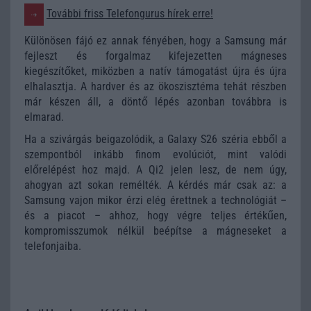
További friss Telefongurus hírek erre!
Különösen fájó ez annak fényében, hogy a Samsung már
fejleszt és forgalmaz kifejezetten mágneses
kiegészítőket, miközben a natív támogatást újra és újra
elhalasztja. A hardver és az ökoszisztéma tehát részben
már készen áll, a döntő lépés azonban továbbra is
elmarad.
Ha a szivárgás beigazolódik, a Galaxy S26 széria ebből a
szempontból inkább finom evolúciót, mint valódi
előrelépést hoz majd. A Qi2 jelen lesz, de nem úgy,
ahogyan azt sokan remélték. A kérdés már csak az: a
Samsung vajon mikor érzi elég érettnek a technológiát –
és a piacot – ahhoz, hogy végre teljes értékűen,
kompromisszumok nélkül beépítse a mágneseket a
telefonjaiba.