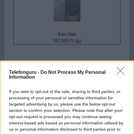
Euro Gsm
392.000 Ft (új)
Telefonguru -
Do Not Process My Personal
Számos népszerű Samsung Galaxy
Information
készülék kimarad a One UI 9
frissítésből – itt a lista az érintett
If you wish to opt-out of the sale, sharing to third parties, or
modellekről
processing of your personal or sensitive information for
2026.06.30
| Phone Arena
targeted advertising by us, please use the below opt-out
A One UI 9 érkezése új mesterséges intelligencia-
section to confirm your selection. Please note that after your
funkciókat és továbbfejlesztett kezelőfelületet hoz,
opt-out request is processed you may continue seeing
azonban több korábbi csúcskategóriás és középkategóriás
interest-based ads based on personal information utilized by
Galaxy készülék számára ez lesz az út vége.
us or personal information disclosed to third parties prior to