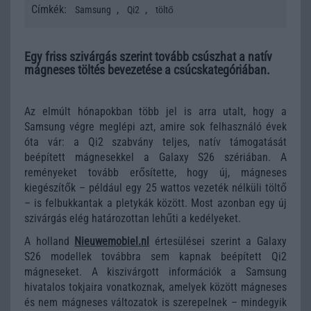
Címkék:
,
,
Samsung
Qi2
töltő
Egy friss szivárgás szerint tovább csúszhat a natív
mágneses töltés bevezetése a csúcskategóriában.
Az elmúlt hónapokban több jel is arra utalt, hogy a
Samsung végre meglépi azt, amire sok felhasználó évek
óta vár: a Qi2 szabvány teljes, natív támogatását
beépített mágnesekkel a Galaxy S26 szériában. A
reményeket tovább erősítette, hogy új, mágneses
kiegészítők – például egy 25 wattos vezeték nélküli töltő
– is felbukkantak a pletykák között. Most azonban egy új
szivárgás elég határozottan lehűti a kedélyeket.
A holland
Nieuwemobiel.nl
értesülései szerint a Galaxy
S26 modellek továbbra sem kapnak beépített Qi2
mágneseket. A kiszivárgott információk a Samsung
hivatalos tokjaira vonatkoznak, amelyek között mágneses
és nem mágneses változatok is szerepelnek – mindegyik