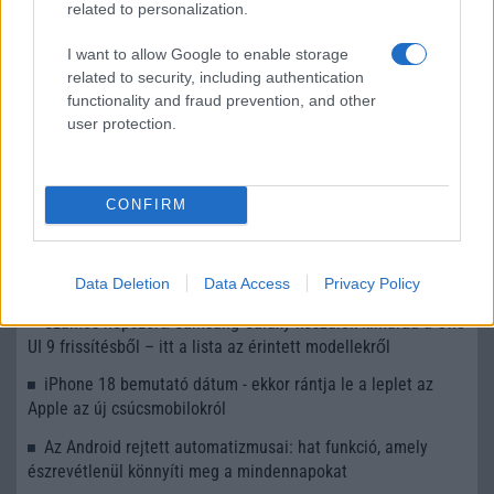
töltés iránt
related to personalization.
A Samsung egy lépéssel előrébb jár: megérkeztek az első
I want to allow Google to enable storage
Qi2 wireless töltők, még a kompatibilis telefonok előtt
related to security, including authentication
functionality and fraud prevention, and other
Kínos baki a Samsungnál: papíron gyors, valójában
user protection.
problémás a Galaxy S26 Ultra töltése
További hírek
CONFIRM
LEGOLVASOTTABBAK
Data Deletion
Data Access
Privacy Policy
Számos népszerű Samsung Galaxy készülék kimarad a One
UI 9 frissítésből – itt a lista az érintett modellekről
iPhone 18 bemutató dátum - ekkor rántja le a leplet az
Apple az új csúcsmobilokról
Az Android rejtett automatizmusai: hat funkció, amely
észrevétlenül könnyíti meg a mindennapokat