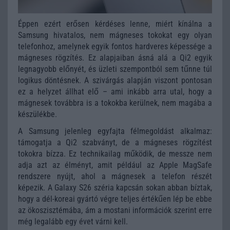
Éppen ezért erősen kérdéses lenne, miért kínálna a
Samsung hivatalos, nem mágneses tokokat egy olyan
telefonhoz, amelynek egyik fontos hardveres képessége a
mágneses rögzítés. Ez alapjaiban ásná alá a Qi2 egyik
legnagyobb előnyét, és üzleti szempontból sem tűnne túl
logikus döntésnek. A szivárgás alapján viszont pontosan
ez a helyzet állhat elő – ami inkább arra utal, hogy a
mágnesek továbbra is a tokokba kerülnek, nem magába a
készülékbe.
A Samsung jelenleg egyfajta félmegoldást alkalmaz:
támogatja a Qi2 szabványt, de a mágneses rögzítést
tokokra bízza. Ez technikailag működik, de messze nem
adja azt az élményt, amit például az Apple MagSafe
rendszere nyújt, ahol a mágnesek a telefon részét
képezik. A Galaxy S26 széria kapcsán sokan abban bíztak,
hogy a dél-koreai gyártó végre teljes értékűen lép be ebbe
az ökoszisztémába, ám a mostani információk szerint erre
még legalább egy évet várni kell.