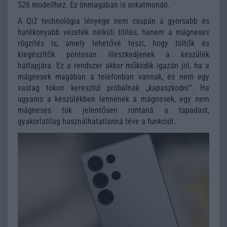
S26 modellhez. Ez önmagában is sokatmondó.
A Qi2 technológia lényege nem csupán a gyorsabb és
hatékonyabb vezeték nélküli töltés, hanem a mágneses
rögzítés is, amely lehetővé teszi, hogy töltők és
kiegészítők pontosan illeszkedjenek a készülék
hátlapjára. Ez a rendszer akkor működik igazán jól, ha a
mágnesek magában a telefonban vannak, és nem egy
vastag tokon keresztül próbálnak „kapaszkodni”. Ha
ugyanis a készülékben lennének a mágnesek, egy nem
mágneses tok jelentősen rontaná a tapadást,
gyakorlatilag használhatatlanná téve a funkciót.