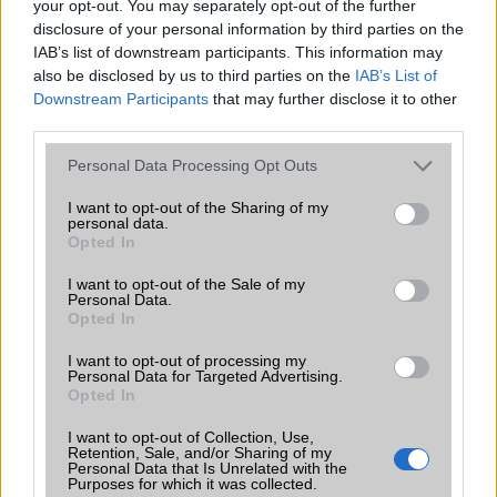
your opt-out. You may separately opt-out of the further
iPhone 18 bemutató dátum - ekkor
disclosure of your personal information by third parties on the
rántja le a leplet az Apple az új
IAB’s list of downstream participants. This information may
csúcsmobilokról
also be disclosed by us to third parties on the
IAB’s List of
2026.06.29
| Phone Arena
Downstream Participants
that may further disclose it to other
A szeptemberi eseményen az iPhone 18 Pro modellek
third parties.
mellett a régóta pletykált hajlítható iPhone Ultra is
bemutatkozhat, miközben az áremelésekről szóló
Please note that this website/app uses one or more Google
Personal Data Processing Opt Outs
találgatások továbbra is beárnyékolják a rajtot.
services and may gather and store information including but
not limited to your visit or usage behaviour. You may click to
I want to opt-out of the Sharing of my
Az Android rejtett automatizmusai: hat
personal data.
grant or deny consent to Google and its third-party tags to
funkció, amely észrevétlenül könnyíti
Opted In
use your data for below specified purposes in below Google
meg a mindennapokat
consent section.
I want to opt-out of the Sale of my
2026.06.14
| Android Police
Personal Data.
Sok felhasználó külön alkalmazásokra esküszik, pedig az
Opted In
Android már évek óta olyan intelligens funkciókat kínál,
I want to opt-out of processing my
amelyek maguktól dolgoznak a háttérben.
Personal Data for Targeted Advertising.
Opted In
Ez a rejtett Samsung funkció teljesen
I want to opt-out of Collection, Use,
megváltoztatja a mobilhasználatot –
Retention, Sale, and/or Sharing of my
sokan mégsem tudnak róla
Personal Data that Is Unrelated with the
Purposes for which it was collected.
2026.07.12
| Android Central