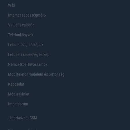
Wiki
Internet sebességmérő
Virtuális valóság
Telefonkönyvek
Lefedettségi térképek
Letöltési sebesség térkép
Nemzetközi hívószámok
Mobiltelefon védelem és biztonság
Kapcsolat
Médiaajánlat
Impresszum
UjesHasznaltGSM