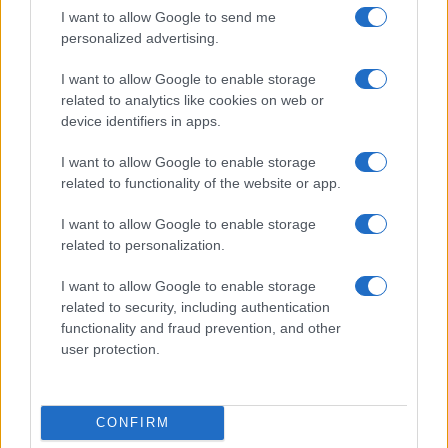
I want to allow Google to send me
personalized advertising.
I want to allow Google to enable storage
related to analytics like cookies on web or
device identifiers in apps.
KAPCSOLÓDÓ HÍREK
I want to allow Google to enable storage
Meta Threads bővíti az üzenetküldést: jönnek a csoportos
related to functionality of the website or app.
chat-ek az EU-ban
I want to allow Google to enable storage
Apple vs. EU: újabb összecsapás a felhasználói védelem és
related to personalization.
a szabályozás frontján
Az EU-ban késik az új Siri: az Apple a Digitális Piacokról
I want to allow Google to enable storage
szóló törvényt okolja
related to security, including authentication
functionality and fraud prevention, and other
Nyílt konfliktus az Apple és az EU között: Brüsszel
user protection.
visszautasította a Siri AI késésével kapcsolatos vádakat
Az EU szabályozása miatt teljesen átalakul az Apple
Pencil: cserélhető akkumulátort kap a következő generáció
CONFIRM