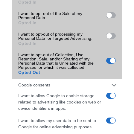
Opted In
2026.06.29
| Phone Arena
use your data for below specified purposes in below Google
A szeptemberi eseményen az iPhone 18 Pro modellek
consent section.
I want to opt-out of the Sale of my
mellett a régóta pletykált hajlítható iPhone Ultra is
Personal Data.
bemutatkozhat, miközben az áremelésekről szóló
Opted In
találgatások továbbra is beárnyékolják a rajtot.
I want to opt-out of processing my
Personal Data for Targeted Advertising.
Az Android rejtett automatizmusai: hat
Opted In
funkció, amely észrevétlenül könnyíti
meg a mindennapokat
I want to opt-out of Collection, Use,
Retention, Sale, and/or Sharing of my
2026.06.14
| Android Police
Personal Data that Is Unrelated with the
Sok felhasználó külön alkalmazásokra esküszik, pedig az
Purposes for which it was collected.
Opted Out
Android már évek óta olyan intelligens funkciókat kínál,
amelyek maguktól dolgoznak a háttérben.
Google consents
Ez a rejtett Samsung funkció teljesen
I want to allow Google to enable storage
megváltoztatja a mobilhasználatot –
related to advertising like cookies on web or
sokan mégsem tudnak róla
device identifiers in apps.
2026.07.12
| Android Central
I want to allow my user data to be sent to
Az Edge Panel az egyik leghasznosabb funkció, amely
Google for online advertising purposes.
jelentősen felgyorsítja a mindennapi használatot,
miközben a Pixel telefonokból továbbra is hiányzik.