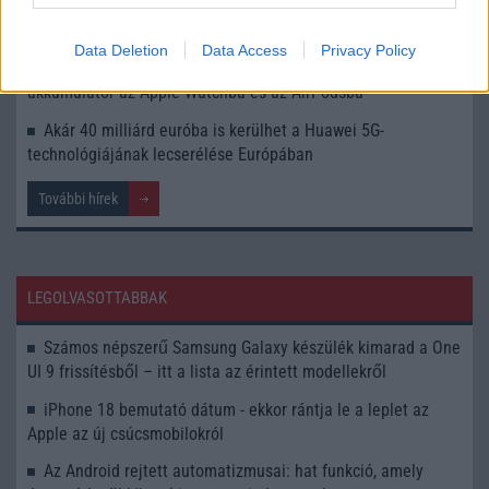
Szigoríthatja a közösségi média használatát az Európai
Unió: új szabályok jöhetnek a gyermekek védelmében
Data Deletion
Data Access
Privacy Policy
Kivételt tett az Európai Unió: mégsem kell cserélhető
akkumulátor az Apple Watchba és az AirPodsba
Akár 40 milliárd euróba is kerülhet a Huawei 5G-
technológiájának lecserélése Európában
További hírek
LEGOLVASOTTABBAK
Számos népszerű Samsung Galaxy készülék kimarad a One
UI 9 frissítésből – itt a lista az érintett modellekről
iPhone 18 bemutató dátum - ekkor rántja le a leplet az
Apple az új csúcsmobilokról
Az Android rejtett automatizmusai: hat funkció, amely