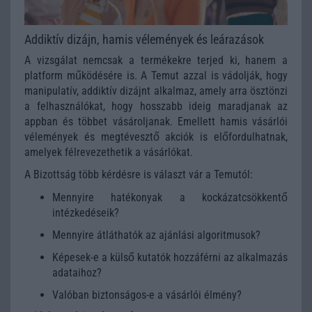
Addiktív dizájn, hamis vélemények és leárazások
A vizsgálat nemcsak a termékekre terjed ki, hanem a
platform működésére is. A Temut azzal is vádolják, hogy
manipulatív, addiktív dizájnt alkalmaz, amely arra ösztönzi
a felhasználókat, hogy hosszabb ideig maradjanak az
appban és többet vásároljanak. Emellett hamis vásárlói
vélemények és megtévesztő akciók is előfordulhatnak,
amelyek félrevezethetik a vásárlókat.
A Bizottság több kérdésre is választ vár a Temutól:
Mennyire hatékonyak a kockázatcsökkentő
intézkedéseik?
Mennyire átláthatók az ajánlási algoritmusok?
Képesek-e a külső kutatók hozzáférni az alkalmazás
adataihoz?
Valóban biztonságos-e a vásárlói élmény?