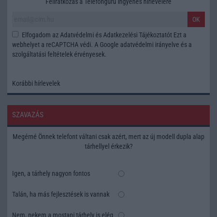
Feliratkozás a Telefonguru ingyenes hírlevelére
OK
Elfogadom az
Adatvédelmi és Adatkezelési Tájékoztatót
Ezt a
webhelyet a reCAPTCHA védi. A Google
adatvédelmi irányelve
és a
szolgáltatási feltételek
érvényesek.
Korábbi hírlevelek
SZAVAZÁS
Megérné Önnek telefont váltani csak azért, mert az új modell dupla alap
tárhellyel érkezik?
Igen, a tárhely nagyon fontos
Talán, ha más fejlesztések is vannak
Nem, nekem a mostani tárhely is elég