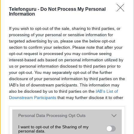
Telefonguru -
Do Not Process My Personal
Information
Euro Gsm
312.000 Ft (új)
If you wish to opt-out of the sale, sharing to third parties, or
processing of your personal or sensitive information for
targeted advertising by us, please use the below opt-out
section to confirm your selection. Please note that after your
opt-out request is processed you may continue seeing
Számos népszerű Samsung Galaxy
interest-based ads based on personal information utilized by
készülék kimarad a One UI 9
us or personal information disclosed to third parties prior to
frissítésből – itt a lista az érintett
your opt-out. You may separately opt-out of the further
modellekről
disclosure of your personal information by third parties on the
2026.06.30
| Phone Arena
IAB’s list of downstream participants. This information may
A One UI 9 érkezése új mesterséges intelligencia-
also be disclosed by us to third parties on the
IAB’s List of
funkciókat és továbbfejlesztett kezelőfelületet hoz,
Downstream Participants
that may further disclose it to other
azonban több korábbi csúcskategóriás és középkategóriás
third parties.
Galaxy készülék számára ez lesz az út vége.
Please note that this website/app uses one or more Google
Personal Data Processing Opt Outs
iPhone 18 bemutató dátum - ekkor
services and may gather and store information including but
rántja le a leplet az Apple az új
not limited to your visit or usage behaviour. You may click to
I want to opt-out of the Sharing of my
csúcsmobilokról
personal data.
grant or deny consent to Google and its third-party tags to