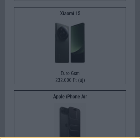
Xiaomi 15
Euro Gsm
232.000 Ft (új)
Apple iPhone Air