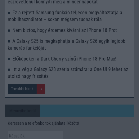
észrevétlenül könnyíti meg a mindennapokat
Ez a rejtett Samsung funkció teljesen megváltoztatja a
mobilhasználatot – sokan mégsem tudnak róla
Nem biztos, hogy érdemes kivárni az iPhone 18 Prot
A Galaxy S25 is megkaphatja a Galaxy S26 egyik legjobb
kamerás funkcióját
Élőképeken a Dark Cherry színű iPhone 18 Pro Max!
Itt a vég a Galaxy S23 széria számára: a One UI 9 lehet az
utolsó nagy frissítés
További hírek
Mennyibe kerül
Keressen a telefonboltok ajánlatai között!