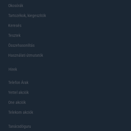
Okosórák
Tartozékok, kiegeszítők
Keresés
Tesztek
Összehasonlítás
Használati útmutatók
Hirek
Telefon Árak
Yettel akciók
One akciók
Telekom akciók
Tanácsdóguru