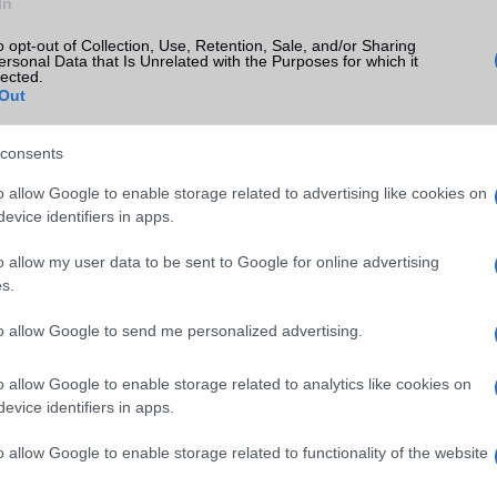
In
o opt-out of Collection, Use, Retention, Sale, and/or Sharing
ersonal Data that Is Unrelated with the Purposes for which it
lected.
Out
consents
o allow Google to enable storage related to advertising like cookies on
evice identifiers in apps.
SM kiemelt ajánlatok
o allow my user data to be sent to Google for online advertising
xy A56
Samsung Galaxy S25 Ultra
Samsung Galaxy S26
s.
to allow Google to send me personalized advertising.
o allow Google to enable storage related to analytics like cookies on
evice identifiers in apps.
o allow Google to enable storage related to functionality of the website
m
Nelly GSM
Nelly GSM