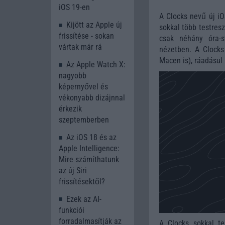
iOS 19-en
A Clocks nevű új i
Kijött az Apple új
sokkal több testres
frissítése - sokan
csak néhány óra-s
vártak már rá
nézetben. A Clocks
Macen is), ráadásul 
Az Apple Watch X:
nagyobb
képernyővel és
vékonyabb dizájnnal
érkezik
szeptemberben
Az iOS 18 és az
Apple Intelligence:
Mire számíthatunk
az új Siri
frissítésektől?
Ezek az AI-
funkciói
forradalmasítják az
A Clocks sokkal te