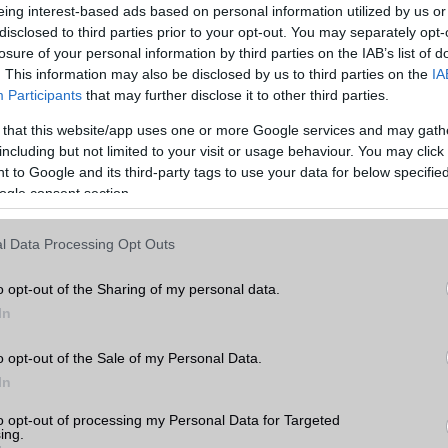
eing interest-based ads based on personal information utilized by us or
disclosed to third parties prior to your opt-out. You may separately opt-
losure of your personal information by third parties on the IAB’s list of
. This information may also be disclosed by us to third parties on the
IA
Participants
that may further disclose it to other third parties.
 that this website/app uses one or more Google services and may gath
including but not limited to your visit or usage behaviour. You may click 
 to Google and its third-party tags to use your data for below specifi
ogle consent section.
a Telefonguru legfrissebb híreiért!
l Data Processing Opt Outs
n letölthető az App Store-ból. Egy egyszeri 3,99 dolláros alkalma
o opt-out of the Sharing of my personal data.
elérhetővé válik a teljes élmény: 28 animált háttér, 10 órafelület é
In
k is. További információt az alkalmazásról
itt találhatsz
.
o opt-out of the Sale of my Personal Data.
In
ó linkek:
to opt-out of processing my Personal Data for Targeted
ing.