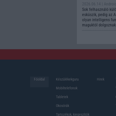
2026.06.14
| Androi
Sok felhasználó kül
esküszik, pedig az 
olyan intelligens fu
maguktól dolgoznak 
Főoldal
Készülékekguru
Hirek
Mobiltelefonok
Tabletek
Okosórák
Tartozékok, kiegeszítők