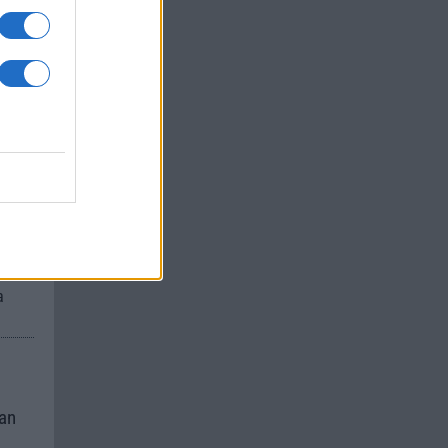
um -
az
okról
 Pro
t,
a
kan