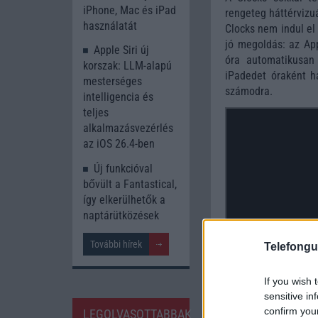
iPhone, Mac és iPad
rengeteg háttérvizuá
használatát
Clocks nem indul el
jó megoldás: az App
Apple Siri új
óra automatikusan 
korszak: LLM-alapú
iPadedet óraként h
mesterséges
számodra.
intelligencia és
teljes
alkalmazásvezérlés
az iOS 26.4-ben
Új funkcióval
bővült a Fantastical,
így elkerülhetők a
naptárütközések
További hírek
Telefongu
If you wish 
sensitive in
confirm you
LEGOLVASOTTABBAK