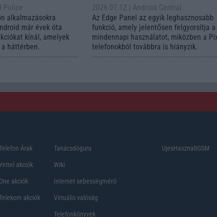
d Police
2026.07.12
| Android Central
ön alkalmazásokra
Az Edge Panel az egyik leghasznosabb
Android már évek óta
funkció, amely jelentősen felgyorsítja a
nkciókat kínál, amelyek
mindennapi használatot, miközben a Pi
a háttérben.
telefonokból továbbra is hiányzik.
Telefon Árak
Tanácsdóguru
UjesHasznaltGSM
Yettel akciók
Wiki
One akciók
Internet sebességmérő
Telekom akciók
Virtuális valóság
Telefonkönyvek