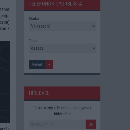
TELEFONOK GYORSLISTA
szont
ciója
Márka :
cape)
ködik
Tipus :
HÍRLEVÉL
Feliratkozás a Telefonguru ingyenes
hírlevelére
OK
mazás