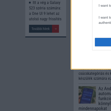
Itt a vég a Galaxy
112.000 Ft 
I want t
S23 széria számára:
a One UI 9 lehet az
I want t
utolsó nagy frissítés
authenti
További hírek
Számo
Galaxy
One UI 
lista a
2026.06.30
| Phone
A One UI 9 érkezése
intelligencia-funkci
kezelőfelületet hoz
csúcskategóriás és 
készülék számára ez
Az Andr
automa
funkci
könnyí
mindennapokat