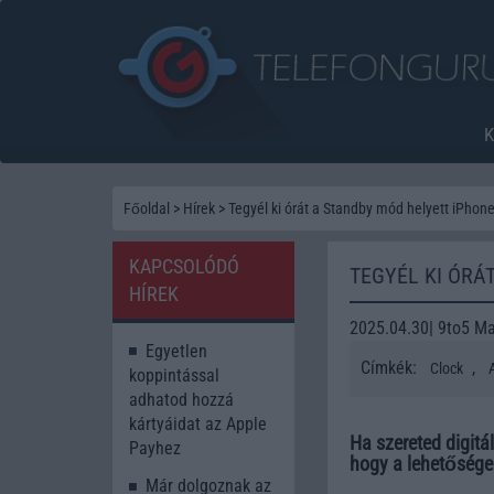
Főoldal
>
Hírek
>
Tegyél ki órát a Standby mód helyett iPhone
KAPCSOLÓDÓ
TEGYÉL KI ÓRÁ
HÍREK
2025.04.30| 9to5 M
Egyetlen
Címkék:
,
Clock
koppintással
adhatod hozzá
kártyáidat az Apple
Ha szereted digitá
Payhez
hogy a lehetőségek
Már dolgoznak az