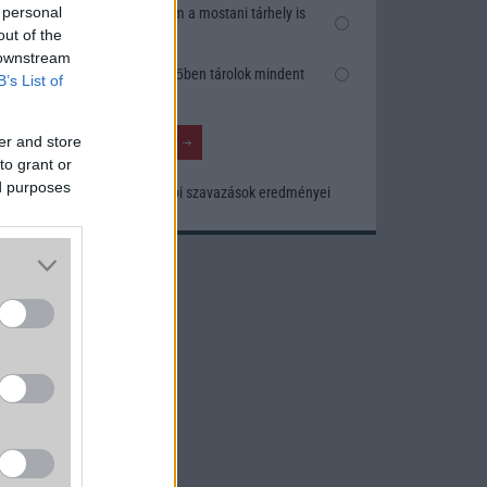
 personal
Nem, nekem a mostani tárhely is
out of the
elég
 downstream
Inkább felhőben tárolok mindent
B’s List of
er and store
to grant or
ed purposes
Korábbi szavazások eredményei
záson
s még