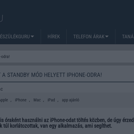
KÉSZÜLÉKGURU
HÍREK
TELEFON ÁRAK
TANÁ
-odra!
T A STANDBY MÓD HELYETT IPHONE-ODRA!
ac
,
,
,
,
Apple
iPhone
Mac
iPad
app ajánló
lis óraként használni az iPhone-odat töltés közben, de úgy érzed
 túl korlátozottak, van egy alkalmazás, ami segíthet.