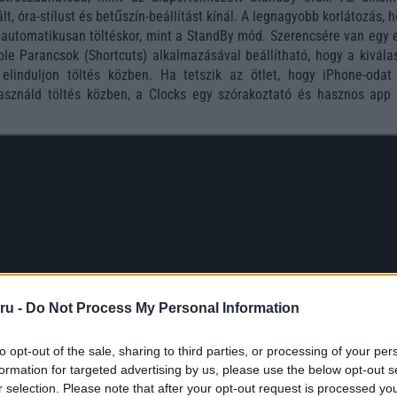
lt, óra-stílust és betűszín-beállítást kínál. A legnagyobb korlátozás, 
 automatikusan töltéskor, mint a StandBy mód. Szerencsére van egy 
le Parancsok (Shortcuts) alkalmazásával beállítható, hogy a kiválas
elinduljon töltés közben. Ha tetszik az ötlet, hogy iPhone-odat
asználd töltés közben, a Clocks egy szórakoztató és hasznos app 
ru -
Do Not Process My Personal Information
to opt-out of the sale, sharing to third parties, or processing of your per
formation for targeted advertising by us, please use the below opt-out s
r selection. Please note that after your opt-out request is processed y