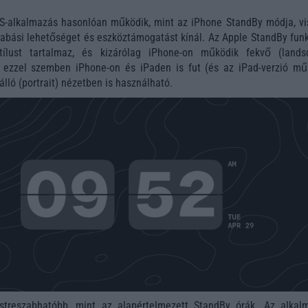
OS-alkalmazás hasonlóan működik, mint az iPhone StandBy módja, vi
zabási lehetőséget és eszköztámogatást kínál. Az Apple StandBy funk
tílust tartalmaz, és kizárólag iPhone-on működik fekvő (lands
 ezzel szemben iPhone-on és iPaden is fut (és az iPad-verzió mű
álló (portrait) nézetben is használható.
streszabhatóbb, mint az alapértelmezett StandBy órák. Az alkal