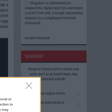
Elfogadom az
Adatvédelmi és
hogy a
Adatkezelési Tájékoztatót
Ezt a webhelyet
egész
a reCAPTCHA védi. A Google
adatvédelmi
ztott
irányelve
és a
szolgáltatási feltételek
 vagy
érvényesek.
lehet
Korábbi hírlevelek
SZAVAZÁS
Megérné Önnek telefont váltani csak
azért, mert az új modell dupla alap
tárhellyel érkezik?
Igen, a tárhely nagyon fontos
sonal or
Talán, ha más fejlesztések is
ection to
vannak
ou may