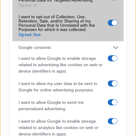
Az Edge Panel az egyik leghasznosabb funkció, amely
Opted In
jelentősen felgyorsítja a mindennapi használatot,
miközben a Pixel telefonokból továbbra is hiányzik.
I want to opt-out of Collection, Use,
Retention, Sale, and/or Sharing of my
Personal Data that Is Unrelated with the
Purposes for which it was collected.
Opted Out
Google consents
KAPCSOLÓDÓ HÍREK
I want to allow Google to enable storage
related to advertising like cookies on web or
Galaxy S9 bugot találtak
device identifiers in apps.
A Samsung legújabb frissítése tönkreteheti a régebbi
I want to allow my user data to be sent to
Galaxy készülékeket
Google for online advertising purposes.
A Samsung perrel néz szembe a Samsung Galaxy S22
bootloop-problémája miatt
I want to allow Google to send me
personalized advertising.
További hírek
I want to allow Google to enable storage
related to analytics like cookies on web or
device identifiers in apps.