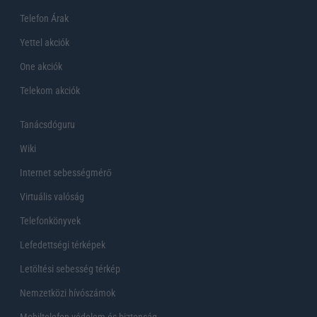
Telefon Árak
Yettel akciók
One akciók
Telekom akciók
Tanácsdóguru
Wiki
Internet sebességmérő
Virtuális valóság
Telefonkönyvek
Lefedettségi térképek
Letöltési sebesség térkép
Nemzetközi hívószámok
Mobiltelefon védelem és biztonság