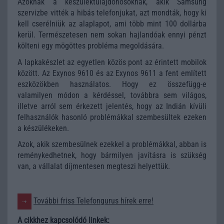
Azoknak a készüléktulajdonosoknak, akik Samsung
szervizbe vitték a hibás telefonjukat, azt mondták, hogy ki
kell cserélniük az alaplapot, ami több mint 100 dollárba
kerül. Természetesen nem sokan hajlandóak ennyi pénzt
költeni egy mögöttes probléma megoldására.
A lapkakészlet az egyetlen közös pont az érintett mobilok
között. Az Exynos 9610 és az Exynos 9611 a fent említett
eszközökben használatos. Hogy ez összefügg-e
valamilyen módon a kérdéssel, továbbra sem világos,
illetve arról sem érkezett jelentés, hogy az Indián kívüli
felhasználók hasonló problémákkal szembesültek ezeken
a készülékeken.
Azok, akik szembesülnek ezekkel a problémákkal, abban is
reménykedhetnek, hogy bármilyen javításra is szükség
van, a vállalat díjmentesen megteszi helyettük.
További friss Telefongurus hírek erre!
A cikkhez kapcsolódó linkek: