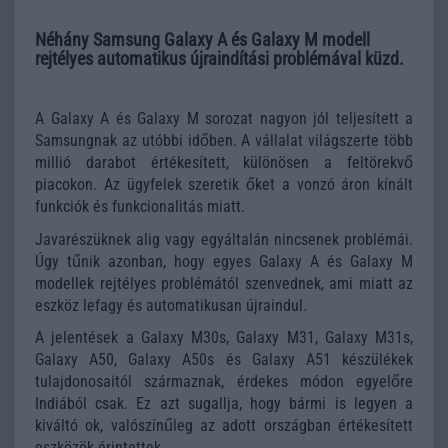
Néhány Samsung Galaxy A és Galaxy M modell
rejtélyes automatikus újraindítási problémával küzd.
A Galaxy A és Galaxy M sorozat nagyon jól teljesített a
Samsungnak az utóbbi időben. A vállalat világszerte több
millió darabot értékesített, különösen a feltörekvő
piacokon. Az ügyfelek szeretik őket a vonzó áron kínált
funkciók és funkcionalitás miatt.
Javarészüknek alig vagy egyáltalán nincsenek problémái.
Úgy tűnik azonban, hogy egyes Galaxy A és Galaxy M
modellek rejtélyes problémától szenvednek, ami miatt az
eszköz lefagy és automatikusan újraindul.
A jelentések a Galaxy M30s, Galaxy M31, Galaxy M31s,
Galaxy A50, Galaxy A50s és Galaxy A51 készülékek
tulajdonosaitól származnak, érdekes módon egyelőre
Indiából csak. Ez azt sugallja, hogy bármi is legyen a
kiváltó ok, valószínűleg az adott országban értékesített
eszközök érintettek.