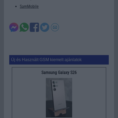
SamMobile
Új és Használt GSM kiemelt ajánlatok
Samsung Galaxy S26