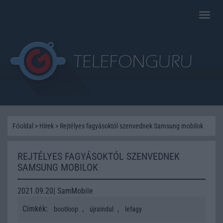
Toggle
naviga
Főoldal
>
Hírek
>
Rejtélyes fagyásoktól szenvednek Samsung mobilok
REJTÉLYES FAGYÁSOKTÓL SZENVEDNEK
SAMSUNG MOBILOK
2021.09.20| SamMobile
Címkék:
,
,
bootloop
újraindul
lefagy