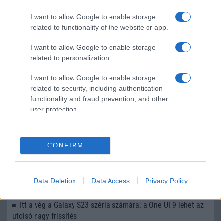
LEGOLVASOTTABBAK
I want to allow Google to enable storage
related to functionality of the website or app.
Számos népszerű Samsung Galaxy készülék kimarad a One
UI 9 frissítésből – itt a lista az érintett modellekről
I want to allow Google to enable storage
related to personalization.
iPhone 18 bemutató dátum - ekkor rántja le a leplet az
Apple az új csúcsmobilokról
I want to allow Google to enable storage
Az Android rejtett automatizmusai: hat funkció, amely
related to security, including authentication
észrevétlenül könnyíti meg a mindennapokat
functionality and fraud prevention, and other
user protection.
Ez a rejtett Samsung funkció teljesen megváltoztatja a
mobilhasználatot – sokan mégsem tudnak róla
Nem biztos, hogy érdemes kivárni az iPhone 18 Prot
CONFIRM
A Galaxy S25 is megkaphatja a Galaxy S26 egyik legjobb
kamerás funkcióját
Data Deletion
Data Access
Privacy Policy
Élőképeken a Dark Cherry színű iPhone 18 Pro Max!
Itt a vég a Galaxy S23 széria számára: a One UI 9 lehet az
utolsó nagy frissítés