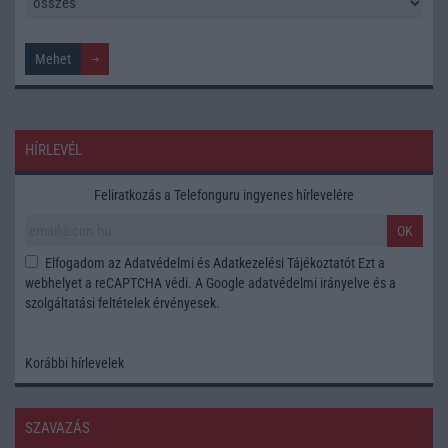
HÍRLEVÉL
Feliratkozás a Telefonguru ingyenes hírlevelére
OK
Elfogadom az
Adatvédelmi és Adatkezelési Tájékoztatót
Ezt a
webhelyet a reCAPTCHA védi. A Google
adatvédelmi irányelve
és a
szolgáltatási feltételek
érvényesek.
Korábbi hírlevelek
SZAVAZÁS