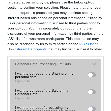
targeted advertising by us, please use the below opt-out
rántja le a leplet az Apple az új
section to confirm your selection. Please note that after your
csúcsmobilokról
opt-out request is processed you may continue seeing
2026.06.29
| Phone Arena
interest-based ads based on personal information utilized by
A szeptemberi eseményen az iPhone 18 Pro modellek
us or personal information disclosed to third parties prior to
mellett a régóta pletykált hajlítható iPhone Ultra is
your opt-out. You may separately opt-out of the further
bemutatkozhat, miközben az áremelésekről szóló
disclosure of your personal information by third parties on the
találgatások továbbra is beárnyékolják a rajtot.
IAB’s list of downstream participants. This information may
also be disclosed by us to third parties on the
IAB’s List of
Az Android rejtett automatizmusai: hat
Downstream Participants
that may further disclose it to other
funkció, amely észrevétlenül könnyíti
third parties.
meg a mindennapokat
2026.06.14
| Android Police
Please note that this website/app uses one or more Google
Personal Data Processing Opt Outs
Sok felhasználó külön alkalmazásokra esküszik, pedig az
services and may gather and store information including but
Android már évek óta olyan intelligens funkciókat kínál,
not limited to your visit or usage behaviour. You may click to
I want to opt-out of the Sharing of my
personal data.
amelyek maguktól dolgoznak a háttérben.
grant or deny consent to Google and its third-party tags to
Opted In
use your data for below specified purposes in below Google
consent section.
I want to opt-out of the Sale of my
Ez a rejtett Samsung funkció teljesen
Personal Data.
megváltoztatja a mobilhasználatot –
Opted In
sokan mégsem tudnak róla
2026.07.12
| Android Central
I want to opt-out of processing my
Personal Data for Targeted Advertising.