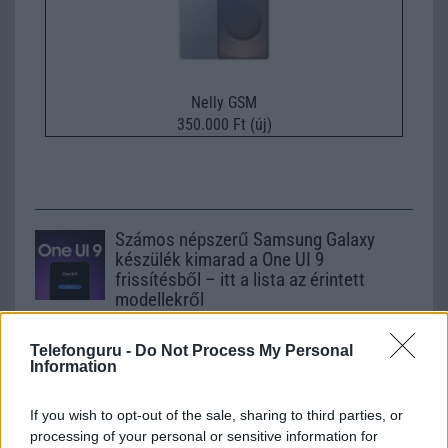
Nelly GSM
350.000 Ft (új)
Számos népszerű Samsung Galaxy
készülék kimarad a One UI 9
frissítésből – itt a lista az érintett
modellekről
2026.06.30
| Phone Arena
A One UI 9 érkezése új mesterséges intelligencia-
Telefonguru -
Do Not Process My Personal
funkciókat és továbbfejlesztett kezelőfelületet hoz,
Information
azonban több korábbi csúcskategóriás és középkategóriás
Galaxy készülék számára ez lesz az út vége.
If you wish to opt-out of the sale, sharing to third parties, or
processing of your personal or sensitive information for
iPhone 18 bemutató dátum - ekkor