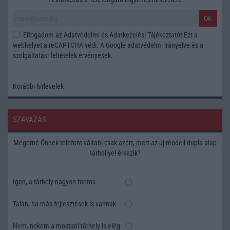
OK
Elfogadom az
Adatvédelmi és Adatkezelési Tájékoztatót
Ezt a
webhelyet a reCAPTCHA védi. A Google
adatvédelmi irányelve
és a
szolgáltatási feltételek
érvényesek.
Korábbi hírlevelek
SZAVAZÁS
Megérné Önnek telefont váltani csak azért, mert az új modell dupla alap
tárhellyel érkezik?
Igen, a tárhely nagyon fontos
Talán, ha más fejlesztések is vannak
Nem, nekem a mostani tárhely is elég