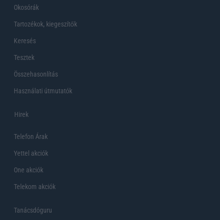
Okosórák
Tartozékok, kiegeszítők
Keresés
Tesztek
Összehasonlítás
Használati útmutatók
Hirek
Telefon Árak
Yettel akciók
One akciók
Telekom akciók
Tanácsdóguru