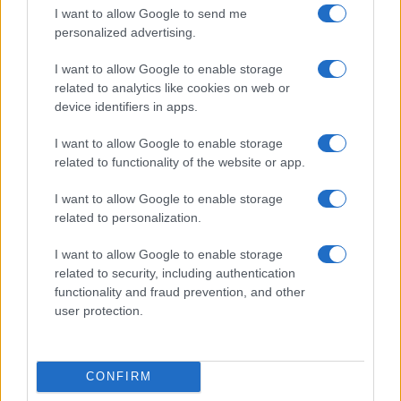
I want to allow Google to send me
Az Edge Panel az egyik leghasznosabb funkció, amely
personalized advertising.
jelentősen felgyorsítja a mindennapi használatot,
miközben a Pixel telefonokból továbbra is hiányzik.
I want to allow Google to enable storage
related to analytics like cookies on web or
device identifiers in apps.
I want to allow Google to enable storage
related to functionality of the website or app.
KAPCSOLÓDÓ HÍREK
I want to allow Google to enable storage
Android 4.2 Jelly Bean: mik az újdonságok?
related to personalization.
A kínaiak tovább támadnak, itt a Redmi Note 4
I want to allow Google to enable storage
A Google Chrome új biztonsági ellenőrzése a nem kívánt
related to security, including authentication
webes értesítések megszüntetésére összpontosít
functionality and fraud prevention, and other
user protection.
Így változtatja meg a jelszókezelésünket ez az újítás
Vajon túl vékonyra sikerül az iPhone 17 Air? – A divat ára a
technológiában
CONFIRM