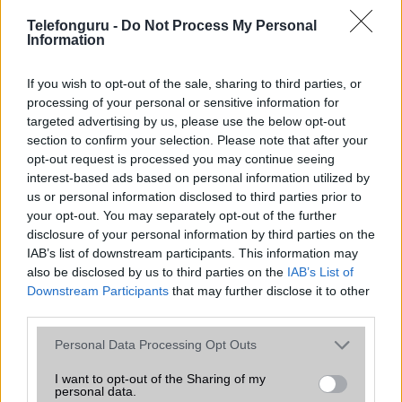
Telefonguru -
Do Not Process My Personal
Information
If you wish to opt-out of the sale, sharing to third parties, or
Nyugati GSM
processing of your personal or sensitive information for
targeted advertising by us, please use the below opt-out
260.000 Ft (új)
section to confirm your selection. Please note that after your
opt-out request is processed you may continue seeing
interest-based ads based on personal information utilized by
us or personal information disclosed to third parties prior to
your opt-out. You may separately opt-out of the further
Számos népszerű Samsung Galaxy
disclosure of your personal information by third parties on the
készülék kimarad a One UI 9
IAB’s list of downstream participants. This information may
frissítésből – itt a lista az érintett
also be disclosed by us to third parties on the
IAB’s List of
modellekről
Downstream Participants
that may further disclose it to other
2026.06.30
| Phone Arena
third parties.
A One UI 9 érkezése új mesterséges intelligencia-
funkciókat és továbbfejlesztett kezelőfelületet hoz,
Please note that this website/app uses one or more Google
Personal Data Processing Opt Outs
azonban több korábbi csúcskategóriás és középkategóriás
services and may gather and store information including but
Galaxy készülék számára ez lesz az út vége.
not limited to your visit or usage behaviour. You may click to
I want to opt-out of the Sharing of my
personal data.
grant or deny consent to Google and its third-party tags to