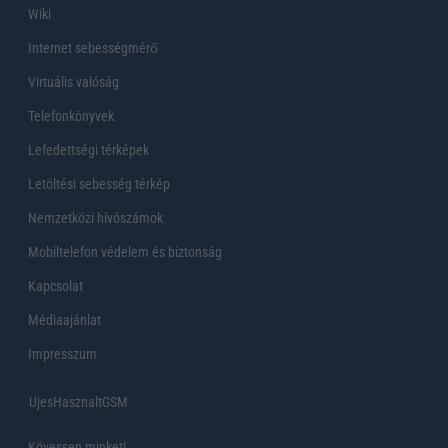
Wiki
Internet sebességmérő
Virtuális valóság
Telefonkönyvek
Lefedettségi térképek
Letöltési sebesség térkép
Nemzetközi hívószámok
Mobiltelefon védelem és biztonság
Kapcsolat
Médiaajánlat
Impresszum
UjesHasznaltGSM
Kövessen minket!