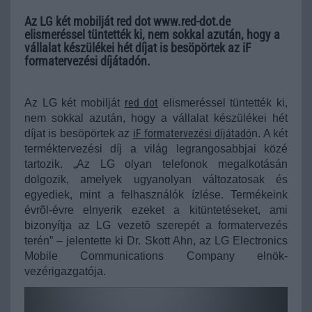
Az LG két mobilját red dot www.red-dot.de
elismeréssel tüntették ki, nem sokkal azután, hogy a
vállalat készülékei hét díjat is besöpörtek az iF
formatervezési díjátadón.
red dot
Az LG két mobilját
elismeréssel tüntették ki,
nem sokkal azután, hogy a vállalat készülékei hét
iF formatervezési díjátadó
díjat is besöpörtek az
n
. A két
terméktervezési díj a világ legrangosabbjai közé
tartozik. „Az LG olyan telefonok megalkotásán
dolgozik, amelyek ugyanolyan változatosak és
egyediek, mint a felhasználók ízlése. Termékeink
évrõl-évre elnyerik ezeket a kitüntetéseket, ami
bizonyítja az LG vezetõ szerepét a formatervezés
terén” – jelentette ki Dr. Skott Ahn, az LG Electronics
Mobile Communications Company elnök-
vezérigazgatója.