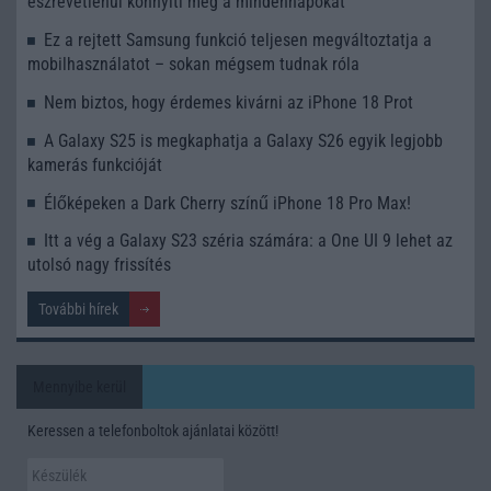
észrevétlenül könnyíti meg a mindennapokat
Ez a rejtett Samsung funkció teljesen megváltoztatja a
mobilhasználatot – sokan mégsem tudnak róla
Nem biztos, hogy érdemes kivárni az iPhone 18 Prot
A Galaxy S25 is megkaphatja a Galaxy S26 egyik legjobb
kamerás funkcióját
Élőképeken a Dark Cherry színű iPhone 18 Pro Max!
Itt a vég a Galaxy S23 széria számára: a One UI 9 lehet az
utolsó nagy frissítés
További hírek
Mennyibe kerül
Keressen a telefonboltok ajánlatai között!