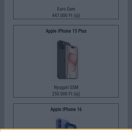
Euro Gsm
447.000 Ft (új)
Apple iPhone 15 Plus
Nyugati GSM
250.000 Ft (új)
Apple iPhone 16