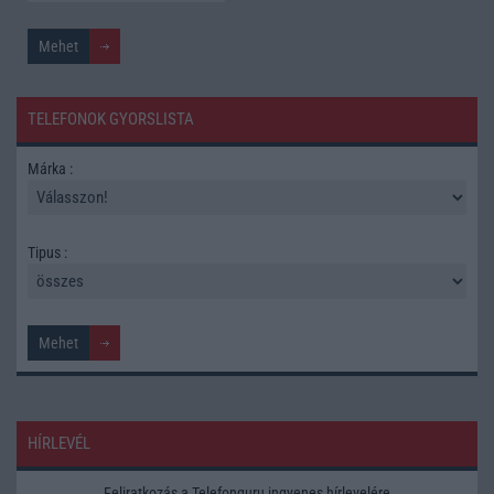
TELEFONOK GYORSLISTA
Márka :
Tipus :
HÍRLEVÉL
Feliratkozás a Telefonguru ingyenes hírlevelére