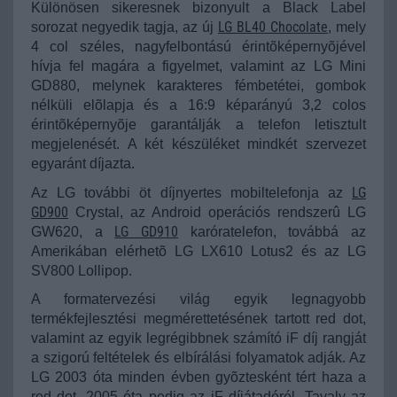
Különösen sikeresnek bizonyult a Black Label
LG BL40 Chocolate
sorozat negyedik tagja, az új
, mely
4 col széles, nagyfelbontású érintõképernyõjével
hívja fel magára a figyelmet, valamint az LG Mini
GD880, melynek karakteres fémbetétei, gombok
nélküli elõlapja és a 16:9 képarányú 3,2 colos
érintõképernyõje garantálják a telefon letisztult
megjelenését. A két készüléket mindkét szervezet
egyaránt díjazta.
LG
Az LG további öt díjnyertes mobiltelefonja az
GD900
Crystal, az Android operációs rendszerû LG
LG GD910
GW620, a
karóratelefon, továbbá az
Amerikában elérhetõ LG LX610 Lotus2 és az LG
SV800 Lollipop.
A formatervezési világ egyik legnagyobb
termékfejlesztési megmérettetésének tartott red dot,
valamint az egyik legrégibbnek számító iF díj rangját
a szigorú feltételek és elbírálási folyamatok adják. Az
LG 2003 óta minden évben gyõztesként tért haza a
red dot, 2005 óta pedig az iF díjátadóról. Tavaly az