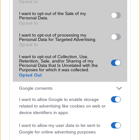
Opted In
iPhone 18 bemutató dátum - ekkor
use your data for below specified purposes in below Google
rántja le a leplet az Apple az új
consent section.
I want to opt-out of the Sale of my
csúcsmobilokról
Personal Data.
Opted In
2026.06.29
| Phone Arena
A szeptemberi eseményen az iPhone 18 Pro modellek
I want to opt-out of processing my
mellett a régóta pletykált hajlítható iPhone Ultra is
Personal Data for Targeted Advertising.
bemutatkozhat, miközben az áremelésekről szóló
Opted In
találgatások továbbra is beárnyékolják a rajtot.
I want to opt-out of Collection, Use,
Retention, Sale, and/or Sharing of my
Az Android rejtett automatizmusai: hat
Personal Data that Is Unrelated with the
funkció, amely észrevétlenül könnyíti
Purposes for which it was collected.
meg a mindennapokat
Opted Out
2026.06.14
| Android Police
Google consents
Sok felhasználó külön alkalmazásokra esküszik, pedig az
Android már évek óta olyan intelligens funkciókat kínál,
I want to allow Google to enable storage
amelyek maguktól dolgoznak a háttérben.
related to advertising like cookies on web or
device identifiers in apps.
Ez a rejtett Samsung funkció teljesen
megváltoztatja a mobilhasználatot –
I want to allow my user data to be sent to
sokan mégsem tudnak róla
Google for online advertising purposes.
2026.07.12
| Android Central