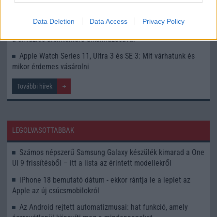
Ezek az iPhone-ok, iPadek és Macek már nem kapják meg
az iOS 26-ot és társait
Data Deletion
Data Access
Privacy Policy
Az Apple új AI modellje forradalmasíthatja a kódgenerálást
a diffúziós architektúra alkalmazásával
Apple Watch Series 11, Ultra 3 és SE 3: Mit várhatunk és
mikor érdemes vásárolni
További hírek
LEGOLVASOTTABBAK
Számos népszerű Samsung Galaxy készülék kimarad a One
UI 9 frissítésből – itt a lista az érintett modellekről
iPhone 18 bemutató dátum - ekkor rántja le a leplet az
Apple az új csúcsmobilokról
Az Android rejtett automatizmusai: hat funkció, amely