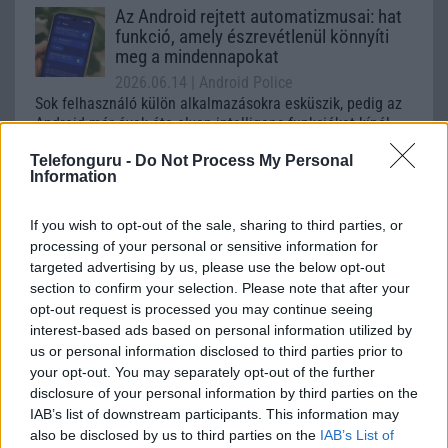
Az Android rejtett automatizmusai: hat
funkció, amely észrevétlenül könnyíti
meg a mindennapokat
2026.06.14
| Android Police
Sok felhasználó külön alkalmazásokra esküszik, pedig az
Android már évek óta olyan intelligens funkciókat kínál,
amelyek maguktól dolgoznak a háttérben.
Telefonguru -
Do Not Process My Personal
Information
Google Maps vs. Waze: A két
navigációs óriás küzdelme a
If you wish to opt-out of the sale, sharing to third parties, or
telefonunkon
processing of your personal or sensitive information for
2026.08.09
| Android Police
targeted advertising by us, please use the below opt-out
Bár a Google mindkét alkalmazást birtokolja, még mindig
section to confirm your selection. Please note that after your
nyomós okunk van mindkettőt feltelepíteni.
opt-out request is processed you may continue seeing
interest-based ads based on personal information utilized by
us or personal information disclosed to third parties prior to
your opt-out. You may separately opt-out of the further
disclosure of your personal information by third parties on the
IAB’s list of downstream participants. This information may
also be disclosed by us to third parties on the
IAB’s List of