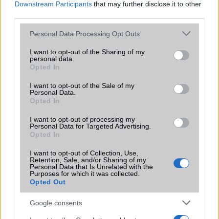
KAPCSOLÓDÓ HÍREK
Downstream Participants
that may further disclose it to other
third parties.
Android 4.2 Jelly Bean: mik az újdonságok?
Please note that this website/app uses one or more Google
Personal Data Processing Opt Outs
A kínaiak tovább támadnak, itt a Redmi Note 4
services and may gather and store information including but
not limited to your visit or usage behaviour. You may click to
I want to opt-out of the Sharing of my
A Google Chrome új biztonsági ellenőrzése a nem kívánt
personal data.
grant or deny consent to Google and its third-party tags to
Opted In
webes értesítések megszüntetésére összpontosít
use your data for below specified purposes in below Google
consent section.
Így változtatja meg a jelszókezelésünket ez az újítás
I want to opt-out of the Sale of my
Personal Data.
Opted In
Vajon túl vékonyra sikerül az iPhone 17 Air? – A divat ára a
technológiában
I want to opt-out of processing my
Personal Data for Targeted Advertising.
Ezek az iPhone-ok, iPadek és Macek már nem kapják meg
Opted In
az iOS 26-ot és társait
I want to opt-out of Collection, Use,
Az Apple új AI modellje forradalmasíthatja a kódgenerálást
Retention, Sale, and/or Sharing of my
Personal Data that Is Unrelated with the
a diffúziós architektúra alkalmazásával
Purposes for which it was collected.
Opted Out
Apple Watch Series 11, Ultra 3 és SE 3: Mit várhatunk és
mikor érdemes vásárolni
Google consents
További hírek