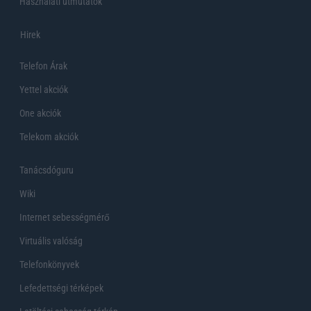
Használati útmutatók
Hirek
Telefon Árak
Yettel akciók
One akciók
Telekom akciók
Tanácsdóguru
Wiki
Internet sebességmérő
Virtuális valóság
Telefonkönyvek
Lefedettségi térképek