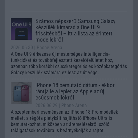
Számos népszerű Samsung Galaxy
készülék kimarad a One UI 9
frissítésből – itt a lista az érintett
modellekről
2026.06.30
| Phone Arena
A One UI 9 érkezése új mesterséges intelligencia-
funkciókat és továbbfejlesztett kezelőfelületet hoz,
azonban több korábbi csúcskategóriás és középkategóriás
Galaxy készülék számára ez lesz az út vége.
iPhone 18 bemutató dátum - ekkor
rántja le a leplet az Apple az új
csúcsmobilokról
2026.06.29
| Phone Arena
A szeptemberi eseményen az iPhone 18 Pro modellek
mellett a régóta pletykált hajlítható iPhone Ultra is
bemutatkozhat, miközben az áremelésekről szóló
találgatások továbbra is beárnyékolják a rajtot.