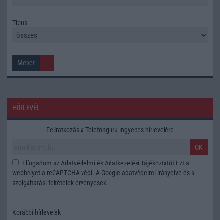
Tipus :
HÍRLEVÉL
Feliratkozás a Telefonguru ingyenes hírlevelére
OK
Elfogadom az
Adatvédelmi és Adatkezelési Tájékoztatót
Ezt a
webhelyet a reCAPTCHA védi. A Google
adatvédelmi irányelve
és a
szolgáltatási feltételek
érvényesek.
Korábbi hírlevelek