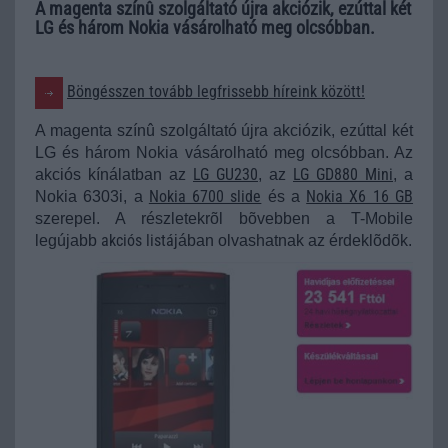
A magenta színû szolgáltató újra akciózik, ezúttal két
LG és három Nokia vásárolható meg olcsóbban.
Böngésszen tovább legfrissebb híreink között!
A magenta színû szolgáltató újra akciózik, ezúttal két
LG és három Nokia vásárolható meg olcsóbban. Az
LG GU230
LG GD880 Mini
akciós kínálatban az
, az
, a
Nokia 6700 slide
Nokia X6 16 GB
Nokia 6303i, a
és a
szerepel. A részletekrõl bõvebben a T-Mobile
akciós listá
legújabb
jában olvashatnak az érdeklõdõk.