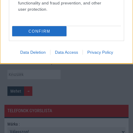
A Galaxy S25 is megkaphatja a Galaxy S26 egyik legjobb
functionality and fraud prevention, and other
kamerás funkcióját
user protection.
Élőképeken a Dark Cherry színű iPhone 18 Pro Max!
További hírek
CONFIRM
Mennyibe kerül
Data Deletion
Data Access
Privacy Policy
Keressen a telefonboltok ajánlatai között!
TELEFONOK GYORSLISTA
Márka :