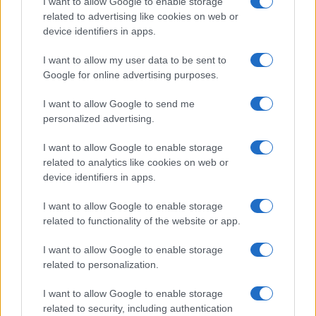
I want to allow Google to enable storage
related to advertising like cookies on web or
device identifiers in apps.
LEGOLVASOTTABBAK
I want to allow my user data to be sent to
Google for online advertising purposes.
Számos népszerű Samsung Galaxy készülék kimarad a One
I want to allow Google to send me
UI 9 frissítésből – itt a lista az érintett modellekről
personalized advertising.
iPhone 18 bemutató dátum - ekkor rántja le a leplet az
Apple az új csúcsmobilokról
I want to allow Google to enable storage
related to analytics like cookies on web or
Az Android rejtett automatizmusai: hat funkció, amely
device identifiers in apps.
észrevétlenül könnyíti meg a mindennapokat
I want to allow Google to enable storage
Google Maps vs. Waze: A két navigációs óriás küzdelme a
related to functionality of the website or app.
telefonunkon
I want to allow Google to enable storage
Ez a rejtett Samsung funkció teljesen megváltoztatja a
related to personalization.
mobilhasználatot – sokan mégsem tudnak róla
Nem biztos, hogy érdemes kivárni az iPhone 18 Prot
I want to allow Google to enable storage
related to security, including authentication