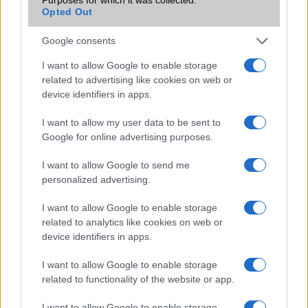
Opted Out
Google consents
I want to allow Google to enable storage
related to advertising like cookies on web or
KAPCSOLÓDÓ HÍREK
device identifiers in apps.
iPhone 17 Pro: Soha nem látott akkumulátor és
I want to allow my user data to be sent to
kameraforradalom jön
Google for online advertising purposes.
Az iPhone 17 Pro és Pro Max triója: akkumulátor, dizájn,
I want to allow Google to send me
kamera – minden, amit a felhasználók vártak
personalized advertising.
Xiaomi 17 széria bemutatkozott: óriási akkumulátor, új
I want to allow Google to enable storage
dizájn és hátsó kijelzők
related to analytics like cookies on web or
iPhone Air: Az Apple új, elképesztően vékony
device identifiers in apps.
csúcstelefonja
I want to allow Google to enable storage
Még tovább nő az üzemidő: szivárgás szerint brutális
related to functionality of the website or app.
akkumulátort kap az iPhone 18 Pro Max
I want to allow Google to enable storage