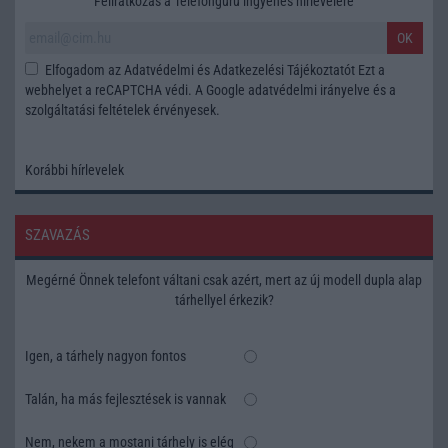
Feliratkozás a Telefonguru ingyenes hírlevelére
OK
Elfogadom az
Adatvédelmi és Adatkezelési Tájékoztatót
Ezt a
webhelyet a reCAPTCHA védi. A Google
adatvédelmi irányelve
és a
szolgáltatási feltételek
érvényesek.
Korábbi hírlevelek
SZAVAZÁS
Megérné Önnek telefont váltani csak azért, mert az új modell dupla alap
tárhellyel érkezik?
Igen, a tárhely nagyon fontos
Talán, ha más fejlesztések is vannak
Nem, nekem a mostani tárhely is elég