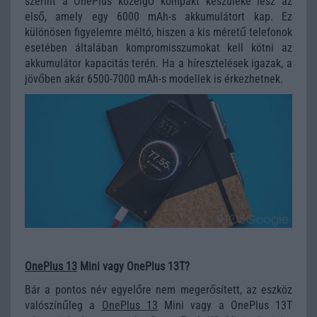
szerint a OnePlus közelgő kompakt készüléke lesz az
első, amely egy 6000 mAh-s akkumulátort kap. Ez
különösen figyelemre méltó, hiszen a kis méretű telefonok
esetében általában kompromisszumokat kell kötni az
akkumulátor kapacitás terén. Ha a híresztelések igazak, a
jövőben akár 6500-7000 mAh-s modellek is érkezhetnek.
OnePlus 13
Mini vagy OnePlus 13T?
Bár a pontos név egyelőre nem megerősített, az eszköz
valószínűleg a
OnePlus 13
Mini vagy a OnePlus 13T