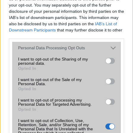
2026.06.29
| Phone Arena
your opt-out. You may separately opt-out of the further
A szeptemberi eseményen az iPhone 18 Pro modellek
disclosure of your personal information by third parties on the
mellett a régóta pletykált hajlítható iPhone Ultra is
IAB’s list of downstream participants. This information may
bemutatkozhat, miközben az áremelésekről szóló
also be disclosed by us to third parties on the
IAB’s List of
találgatások továbbra is beárnyékolják a rajtot.
Downstream Participants
that may further disclose it to other
third parties.
Az Android rejtett automatizmusai: hat
funkció, amely észrevétlenül könnyíti
Please note that this website/app uses one or more Google
Personal Data Processing Opt Outs
meg a mindennapokat
services and may gather and store information including but
not limited to your visit or usage behaviour. You may click to
I want to opt-out of the Sharing of my
2026.06.14
| Android Police
personal data.
grant or deny consent to Google and its third-party tags to
Sok felhasználó külön alkalmazásokra esküszik, pedig az
Opted In
use your data for below specified purposes in below Google
Android már évek óta olyan intelligens funkciókat kínál,
consent section.
amelyek maguktól dolgoznak a háttérben.
I want to opt-out of the Sale of my
Personal Data.
Opted In
Ez a rejtett Samsung funkció teljesen
megváltoztatja a mobilhasználatot –
I want to opt-out of processing my
Personal Data for Targeted Advertising.
sokan mégsem tudnak róla
Opted In
2026.07.12
| Android Central
Az Edge Panel az egyik leghasznosabb funkció, amely
I want to opt-out of Collection, Use,
Retention, Sale, and/or Sharing of my
jelentősen felgyorsítja a mindennapi használatot,
Personal Data that Is Unrelated with the
miközben a Pixel telefonokból továbbra is hiányzik.
Purposes for which it was collected.