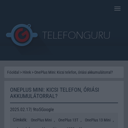
Toggle
naviga
Főoldal
>
Hírek
>
OnePlus Mini: Kicsi telefon, óriási akkumulátorral?
ONEPLUS MINI: KICSI TELEFON, ÓRIÁSI
AKKUMULÁTORRAL?
2025.02.17| 9to5Google
Címkék:
,
,
,
OnePlus Mini
OnePlus 13T
OnePlus 13 Mini