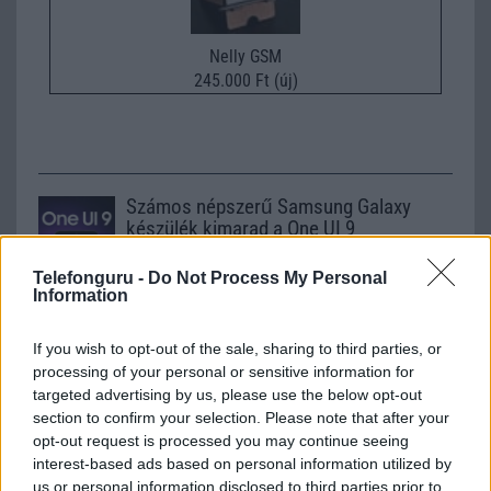
Nelly GSM
245.000 Ft (új)
Számos népszerű Samsung Galaxy
készülék kimarad a One UI 9
frissítésből – itt a lista az érintett
modellekről
Telefonguru -
Do Not Process My Personal
Information
2026.06.30
| Phone Arena
A One UI 9 érkezése új mesterséges intelligencia-
funkciókat és továbbfejlesztett kezelőfelületet hoz,
If you wish to opt-out of the sale, sharing to third parties, or
azonban több korábbi csúcskategóriás és középkategóriás
processing of your personal or sensitive information for
Galaxy készülék számára ez lesz az út vége.
targeted advertising by us, please use the below opt-out
section to confirm your selection. Please note that after your
iPhone 18 bemutató dátum - ekkor
opt-out request is processed you may continue seeing
rántja le a leplet az Apple az új
interest-based ads based on personal information utilized by
csúcsmobilokról
us or personal information disclosed to third parties prior to