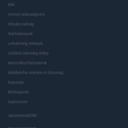
Wiki
Internet sebességmérő
Virtuális valóság
Telefonkönyvek
Lefedettségi térképek
Letöltési sebesség térkép
Nemzetközi hívószámok
Mobiltelefon védelem és biztonság
Kapcsolat
Médiaajánlat
Impresszum
UjesHasznaltGSM