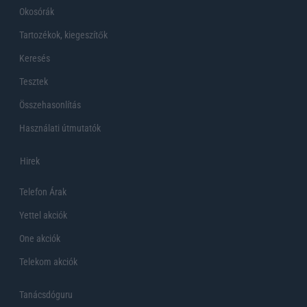
Okosórák
Tartozékok, kiegeszítők
Keresés
Tesztek
Összehasonlítás
Használati útmutatók
Hirek
Telefon Árak
Yettel akciók
One akciók
Telekom akciók
Tanácsdóguru