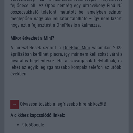
fejlődése áll. Az Oppo nemrég egy ultravékony Find N5
összecsukható telefont mutatott be, amelyben szintén
meglepően nagy akkumulátor található – így nem kizárt,
hogy ezt a fejlesztést a OnePlus is alkalmazza.
Mikor érkezhet a Mini?
A híresztelések szerint a
OnePlus Mini
valamikor 2025
áprilisában kerülhet piacra, így már nem kell sokat várni a
hivatalos bejelentésre. Ha a szivárgások helytállóak, ez
lehet az egyik legizgalmasabb kompakt telefon az utóbbi
években.
Olvasson tovább a legfrissebb híreink között!
A cikkhez kapcsolódó linkek:
9to5Google