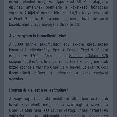
néven jelenhet meg. Az
Oppo Find X8
Mini alapjaira
épülhet, amelynek premierje a következő hónapban
várható. A kijelző mérete körülbelül 6,3 hüvelyk lesz, ami
a Pixel 9 sorozattal azonos ligában játszik, de jóval
kisebb, mint a 6,78 hüvelykes OnePlus 13.
A versenyben is kiemelkedő lehet
A 6000 mAh-s akkumulátor egy ekkora készülékben
kimagasló teljesítményt ígér. A
Google Pixel 9
például
mindössze 4700 mAh-s, míg a
Samsung Galaxy S25
csupán 4000 mAh-s teleppel rendelkezik – pedig méretük
közel azonos a várható OnePlus Miniével. Ez akár 30%-os
üzemidőbeli előnyt is jelenthet a konkurenciával
szemben.
Hogyan érik el ezt a teljesítményt?
A nagy kapacitású akkumulátorok általában vastagabb
házat követelnek meg, de a szivárogtató szerint a
OnePlus Mini
nem lesz szuper vastag. Ennek hátterében
valószínűleg az akkumulátor-technológia folyamatos