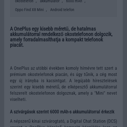
,
,
,
okostelefon
akkumulátor
6000 mAh
,
Oppo Find X8 Mini
Android telefon
A OnePlus egy kisebb méretű, de hatalmas
akkumulátorral rendelkező okostelefonon dolgozik,
amely forradalmasíthatja a kompakt telefonok
piacát.
A OnePlus az utóbbi években komoly hírnévre tett szert a
prémium okostelefonok piacán, és úgy tűnik, a cég most
egy új irányba is kacsintgat. A legújabb híresztelések
szerint egy kisebb méretű, de elképesztő akkumulátorral
felszerelt okostelefonon dolgoznak, amely a "Mini" nevet
viselheti.
A szivárgások szerint 6000 mAh-s akkumulátorral érkezik
A népszerű kínai szivárogtató, a Digital Chat Station (DCS)