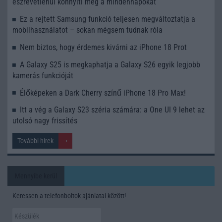
észrevétlenül könnyíti meg a mindennapokat
Ez a rejtett Samsung funkció teljesen megváltoztatja a
mobilhasználatot – sokan mégsem tudnak róla
Nem biztos, hogy érdemes kivárni az iPhone 18 Prot
A Galaxy S25 is megkaphatja a Galaxy S26 egyik legjobb
kamerás funkcióját
Élőképeken a Dark Cherry színű iPhone 18 Pro Max!
Itt a vég a Galaxy S23 széria számára: a One UI 9 lehet az
utolsó nagy frissítés
További hírek
Mennyibe kerül
Keressen a telefonboltok ajánlatai között!