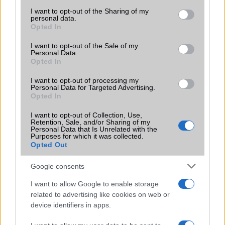
services and may gather and store information including but
not limited to your visit or usage behaviour. You may click to
I want to opt-out of the Sharing of my
Ez a rejtett Samsung funkció teljesen
personal data.
grant or deny consent to Google and its third-party tags to
megváltoztatja a mobilhasználatot –
Opted In
use your data for below specified purposes in below Google
sokan mégsem tudnak róla
consent section.
I want to opt-out of the Sale of my
2026.07.12
| Android Central
Personal Data.
Az Edge Panel az egyik leghasznosabb funkció, amely
Opted In
jelentősen felgyorsítja a mindennapi használatot,
miközben a Pixel telefonokból továbbra is hiányzik.
I want to opt-out of processing my
Personal Data for Targeted Advertising.
Opted In
I want to opt-out of Collection, Use,
Retention, Sale, and/or Sharing of my
Personal Data that Is Unrelated with the
Purposes for which it was collected.
KAPCSOLÓDÓ HÍREK
Opted Out
Android 4.2 Jelly Bean: mik az újdonságok?
Google consents
A kínaiak tovább támadnak, itt a Redmi Note 4
I want to allow Google to enable storage
related to advertising like cookies on web or
A Google Chrome új biztonsági ellenőrzése a nem kívánt
device identifiers in apps.
webes értesítések megszüntetésére összpontosít