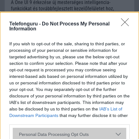
A One UI 9 érkezése új mesterséges intelligencia-
funkciókat és továbbfejlesztett kezelőfelületet hoz,
azonban több korábbi csúcskategóriás és középkategóriás
Galaxy készülék számára ez lesz az út vége.
Telefonguru -
Do Not Process My Personal
Information
iPhone 18 bemutató dátum - ekkor
rántja le a leplet az Apple az új
If you wish to opt-out of the sale, sharing to third parties, or
csúcsmobilokról
processing of your personal or sensitive information for
2026.06.29
| Phone Arena
targeted advertising by us, please use the below opt-out
A szeptemberi eseményen az iPhone 18 Pro modellek
section to confirm your selection. Please note that after your
mellett a régóta pletykált hajlítható iPhone Ultra is
opt-out request is processed you may continue seeing
bemutatkozhat, miközben az áremelésekről szóló
interest-based ads based on personal information utilized by
találgatások továbbra is beárnyékolják a rajtot.
us or personal information disclosed to third parties prior to
your opt-out. You may separately opt-out of the further
Az Android rejtett automatizmusai: hat
disclosure of your personal information by third parties on the
funkció, amely észrevétlenül könnyíti
IAB’s list of downstream participants. This information may
meg a mindennapokat
also be disclosed by us to third parties on the
IAB’s List of
2026.06.14
| Android Police
Downstream Participants
that may further disclose it to other
Sok felhasználó külön alkalmazásokra esküszik, pedig az
third parties.
Android már évek óta olyan intelligens funkciókat kínál,
amelyek maguktól dolgoznak a háttérben.
Please note that this website/app uses one or more Google
Personal Data Processing Opt Outs