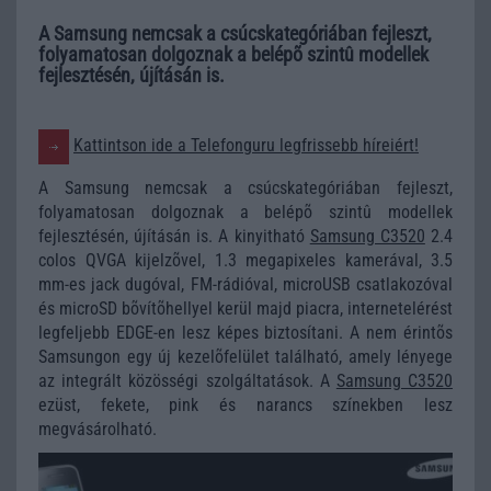
A Samsung nemcsak a csúcskategóriában fejleszt,
folyamatosan dolgoznak a belépõ szintû modellek
fejlesztésén, újításán is.
Kattintson ide a Telefonguru legfrissebb híreiért!
A Samsung nemcsak a csúcskategóriában fejleszt,
folyamatosan dolgoznak a belépõ szintû modellek
fejlesztésén, újításán is. A kinyitható
Samsung C3520
2.4
colos QVGA kijelzõvel, 1.3 megapixeles kamerával, 3.5
mm-es jack dugóval, FM-rádióval, microUSB csatlakozóval
és microSD bõvítõhellyel kerül majd piacra, internetelérést
legfeljebb EDGE-en lesz képes biztosítani. A nem érintõs
Samsungon egy új kezelõfelület található, amely lényege
az integrált közösségi szolgáltatások. A
Samsung C3520
ezüst, fekete, pink és narancs színekben lesz
megvásárolható.