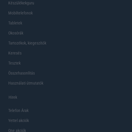
Készülékekguru
Mobiltelefonok
Tabletek
Okosórák
Tartozékok, kiegeszítők
Keresés
Tesztek
Összehasonlítás
Használati útmutatók
Hirek
Telefon Árak
Yettel akciók
One akciók