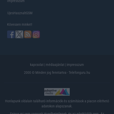
Impresszum
UjesHasznaltGSM
Kövessen minket!
kapcsolat
|
médiaajánlat
|
impresszum
2000 © Minden jog fenntartva - Telefonguru.hu
Honlapunk oldalain található információk és számítások a piacon elérhető
adatokon alapszanak.
Sajnos mi sem vagyunk tévedhetetlenek, és az adatközlők sem. Az