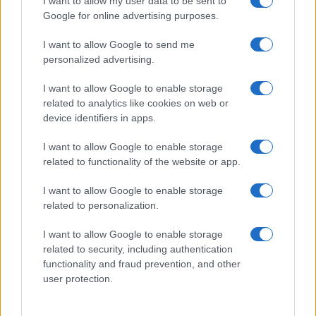
I want to allow my user data to be sent to
Így változtatja meg a jelszókezelésünket ez az újítás
Google for online advertising purposes.
Vajon túl vékonyra sikerül az iPhone 17 Air? – A divat ára a
technológiában
I want to allow Google to send me
personalized advertising.
Ezek az iPhone-ok, iPadek és Macek már nem kapják meg
az iOS 26-ot és társait
I want to allow Google to enable storage
related to analytics like cookies on web or
Az Apple új AI modellje forradalmasíthatja a kódgenerálást
device identifiers in apps.
a diffúziós architektúra alkalmazásával
I want to allow Google to enable storage
Apple Watch Series 11, Ultra 3 és SE 3: Mit várhatunk és
related to functionality of the website or app.
mikor érdemes vásárolni
I want to allow Google to enable storage
További hírek
related to personalization.
I want to allow Google to enable storage
related to security, including authentication
LEGOLVASOTTABBAK
functionality and fraud prevention, and other
user protection.
Számos népszerű Samsung Galaxy készülék kimarad a One
UI 9 frissítésből – itt a lista az érintett modellekről