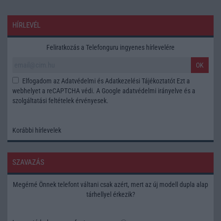
HÍRLEVÉL
Feliratkozás a Telefonguru ingyenes hírlevelére
OK
Elfogadom az
Adatvédelmi és Adatkezelési Tájékoztatót
Ezt a
webhelyet a reCAPTCHA védi. A Google
adatvédelmi irányelve
és a
szolgáltatási feltételek
érvényesek.
Korábbi hírlevelek
SZAVAZÁS
Megérné Önnek telefont váltani csak azért, mert az új modell dupla alap
tárhellyel érkezik?