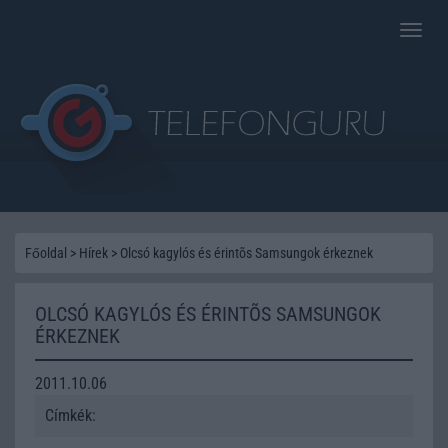
Toggle
naviga
Főoldal
>
Hírek
>
Olcsó kagylós és érintõs Samsungok érkeznek
OLCSÓ KAGYLÓS ÉS ÉRINTÕS SAMSUNGOK
ÉRKEZNEK
2011.10.06
Címkék: