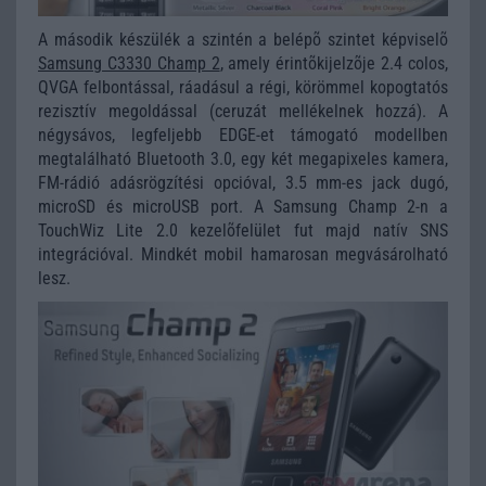
A második készülék a szintén a belépõ szintet képviselõ
Samsung C3330 Champ 2
, amely érintõkijelzõje 2.4 colos,
QVGA felbontással, ráadásul a régi, körömmel kopogtatós
rezisztív megoldással (ceruzát mellékelnek hozzá). A
négysávos, legfeljebb EDGE-et támogató modellben
megtalálható Bluetooth 3.0, egy két megapixeles kamera,
FM-rádió adásrögzítési opcióval, 3.5 mm-es jack dugó,
microSD és microUSB port. A Samsung Champ 2-n a
TouchWiz Lite 2.0 kezelõfelület fut majd natív SNS
integrációval. Mindkét mobil hamarosan megvásárolható
lesz.