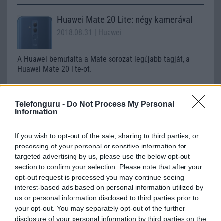
Huawei Mate 20 Lite: négy kamerával
2018.08.31
| Huawei
A Huawei bemutatta a Mate sorozat legújabb tagját, a
Huawei Mate 20 lite-ot.
Telefonguru -
Do Not Process My Personal
A Huawei Mate 20 Lite csak nevében
Information
lájt
2018.08.13
| GSM Arena
If you wish to opt-out of the sale, sharing to third parties, or
processing of your personal or sensitive information for
Ősszel mutatkozik be a Huawei Mate 20 termékcsalád.
targeted advertising by us, please use the below opt-out
section to confirm your selection. Please note that after your
opt-out request is processed you may continue seeing
interest-based ads based on personal information utilized by
Te már megkaptad az EMUI 10-et?
us or personal information disclosed to third parties prior to
your opt-out. You may separately opt-out of the further
2019.12.19
| Huawei
disclosure of your personal information by third parties on the