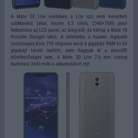
A Mate 20 Lite esetében a Lite szó nem méretbeli
csökkenést takar, hiszen 6.3 colos, 2340×1080 pixel
felbontású az LCD panel, az üveg elő- és hátlap a Mate 10
Porsche Designt idézi. A telefonba a huawei legújabb
nyolcmagos Kirin 710 chipsete kerül 6 gigabájt RAM és 64
gigabájt tároló mellett, nem hagyják ki a microSD
bővíthetőséget sem. A Mate 20 Lite 7.6 mm vastag
burkolata 3650 mAh-s akkumulátort rejt.