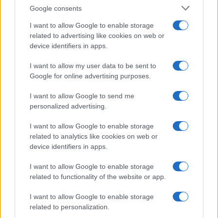
Google consents
A Huawei Mate 20 Lite csak nevében lájt
I want to allow Google to enable storage
Huawei Mate 20 Lite: négy kamerával
related to advertising like cookies on web or
device identifiers in apps.
További hírek
I want to allow my user data to be sent to
Google for online advertising purposes.
LEGOLVASOTTABBAK
I want to allow Google to send me
personalized advertising.
Számos népszerű Samsung Galaxy készülék kimarad a One
UI 9 frissítésből – itt a lista az érintett modellekről
I want to allow Google to enable storage
related to analytics like cookies on web or
iPhone 18 bemutató dátum - ekkor rántja le a leplet az
device identifiers in apps.
Apple az új csúcsmobilokról
I want to allow Google to enable storage
Az Android rejtett automatizmusai: hat funkció, amely
related to functionality of the website or app.
észrevétlenül könnyíti meg a mindennapokat
Ez a rejtett Samsung funkció teljesen megváltoztatja a
I want to allow Google to enable storage
mobilhasználatot – sokan mégsem tudnak róla
related to personalization.