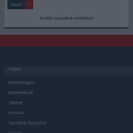
Korábbi szavazások eredményei
Főoldal
Készülékekguru
Mobiltelefonok
Tabletek
Okosórák
Tartozékok, kiegeszítők