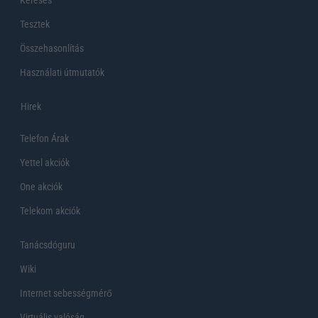
Keresés
Tesztek
Összehasonlítás
Használati útmutatók
Hirek
Telefon Árak
Yettel akciók
One akciók
Telekom akciók
Tanácsdóguru
Wiki
Internet sebességmérő
Virtuális valóság