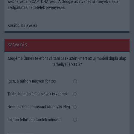
webhelyet a reCAPTCHA védi. A Google
adatvédelmi irányelve
és a
szolgáltatási feltételek
érvényesek.
Korábbi hírlevelek
SZAVAZÁS
Megérné Önnek telefont váltani csak azért, mert az új modell dupla alap
tárhellyel érkezik?
Igen, a tárhely nagyon fontos
Talán, ha más fejlesztések is vannak
Nem, nekem a mostani tárhely is elég
Inkább felhőben tárolok mindent