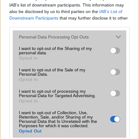
IAB’s list of downstream participants. This information may
Egyre több készüléken érhető el a Huawei saját
also be disclosed by us to third parties on the
IAB’s List of
fejlesztésű EMUI 10 felülete.
Downstream Participants
that may further disclose it to other
third parties.
Please note that this website/app uses one or more Google
Personal Data Processing Opt Outs
Júniusban jön a Huawei mobilokra az
services and may gather and store information including but
EMUI 9!
not limited to your visit or usage behaviour. You may click to
I want to opt-out of the Sharing of my
personal data.
grant or deny consent to Google and its third-party tags to
2019.06.05
Opted In
use your data for below specified purposes in below Google
Júniusban megérkezik a 2016 és 2018 között kiadott
consent section.
I want to opt-out of the Sale of my
Huawei mobilokra is a Pie-ra épülő új EMUI.
Personal Data.
Opted In
I want to opt-out of processing my
Personal Data for Targeted Advertising.
Opted In
I want to opt-out of Collection, Use,
Retention, Sale, and/or Sharing of my
KAPCSOLÓDÓ HÍREK
Personal Data that Is Unrelated with the
Purposes for which it was collected.
Opted Out
Lite verzióban is kapható lesz a Mate 20