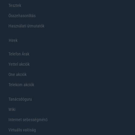
Tesztek
Összehasonlítás
Használati útmutatók
Hirek
Telefon Árak
Yettel akciók
One akciók
Telekom akciók
Tanácsdóguru
Wiki
Internet sebességmérő
Virtuális valóság