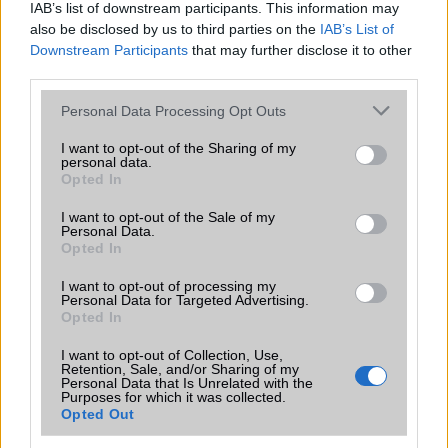
IAB’s list of downstream participants. This information may
also be disclosed by us to third parties on the
IAB’s List of
Downstream Participants
that may further disclose it to other
third parties.
KAPCSOLÓDÓ HÍREK
Please note that this website/app uses one or more Google
Personal Data Processing Opt Outs
services and may gather and store information including but
Android 4.2 Jelly Bean: mik az újdonságok?
not limited to your visit or usage behaviour. You may click to
I want to opt-out of the Sharing of my
personal data.
A kínaiak tovább támadnak, itt a Redmi Note 4
grant or deny consent to Google and its third-party tags to
Opted In
use your data for below specified purposes in below Google
A Google Chrome új biztonsági ellenőrzése a nem kívánt
consent section.
I want to opt-out of the Sale of my
webes értesítések megszüntetésére összpontosít
Personal Data.
Opted In
Így változtatja meg a jelszókezelésünket ez az újítás
I want to opt-out of processing my
Vajon túl vékonyra sikerül az iPhone 17 Air? – A divat ára a
Personal Data for Targeted Advertising.
technológiában
Opted In
Ezek az iPhone-ok, iPadek és Macek már nem kapják meg
I want to opt-out of Collection, Use,
Retention, Sale, and/or Sharing of my
az iOS 26-ot és társait
Personal Data that Is Unrelated with the
Purposes for which it was collected.
Az Apple új AI modellje forradalmasíthatja a kódgenerálást
Opted Out
a diffúziós architektúra alkalmazásával