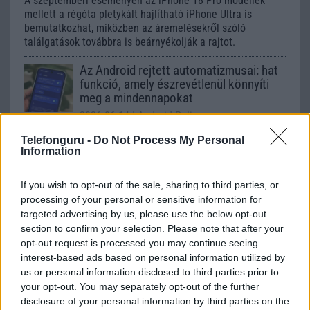
A szeptemberi eseményen az iPhone 18 Pro modellek
mellett a régóta pletykált hajlítható iPhone Ultra is
bemutatkozhat, miközben az áremelésekről szóló
találgatások továbbra is beárnyékolják a rajtot.
Az Android rejtett automatizmusai: hat
funkció, amely észrevétlenül könnyíti
meg a mindennapokat
2026.06.14
| Android Police
Sok felhasználó külön alkalmazásokra esküszik, pedig az
Telefonguru -
Do Not Process My Personal
Android már évek óta olyan intelligens funkciókat kínál,
Information
amelyek maguktól dolgoznak a háttérben.
If you wish to opt-out of the sale, sharing to third parties, or
Ez a rejtett Samsung funkció teljesen
processing of your personal or sensitive information for
megváltoztatja a mobilhasználatot –
targeted advertising by us, please use the below opt-out
sokan mégsem tudnak róla
section to confirm your selection. Please note that after your
2026.07.12
| Android Central
opt-out request is processed you may continue seeing
Az Edge Panel az egyik leghasznosabb funkció, amely
interest-based ads based on personal information utilized by
jelentősen felgyorsítja a mindennapi használatot,
us or personal information disclosed to third parties prior to
miközben a Pixel telefonokból továbbra is hiányzik.
your opt-out. You may separately opt-out of the further
disclosure of your personal information by third parties on the