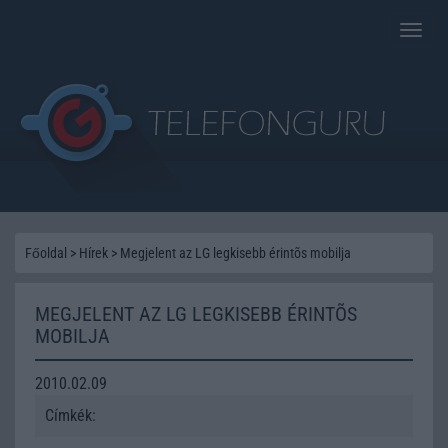
Toggle
naviga
Főoldal
>
Hírek
>
Megjelent az LG legkisebb érintõs mobilja
MEGJELENT AZ LG LEGKISEBB ÉRINTÕS
MOBILJA
2010.02.09
Címkék: