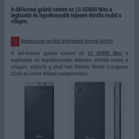
A dél-koreai gyártó szerint az LG GD880 Mini a
legkisebb és legvékonyabb teljesen érintõs mobil a
világon.
Böngésszen tovább legfrissebb híreink között!
LG GD880 Mini
A dél-koreai gyártó szerint az
a
legkisebb és legvékonyabb teljesen érintõs mobil a
világon, elõször a jövõ heti Mobile World Congress
2010-en lehet élõben megtekinteni.