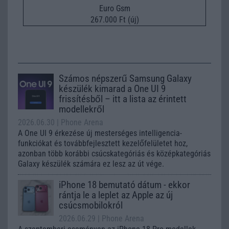
Euro Gsm
267.000 Ft (új)
Számos népszerű Samsung Galaxy
készülék kimarad a One UI 9
frissítésből – itt a lista az érintett
modellekről
2026.06.30
| Phone Arena
A One UI 9 érkezése új mesterséges intelligencia-
funkciókat és továbbfejlesztett kezelőfelületet hoz,
azonban több korábbi csúcskategóriás és középkategóriás
Galaxy készülék számára ez lesz az út vége.
iPhone 18 bemutató dátum - ekkor
rántja le a leplet az Apple az új
csúcsmobilokról
2026.06.29
| Phone Arena