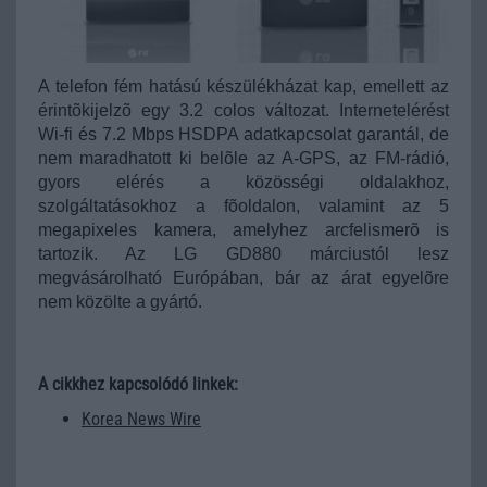
A telefon fém hatású készülékházat kap, emellett az
érintõkijelzõ egy 3.2 colos változat. Internetelérést
Wi-fi és 7.2 Mbps HSDPA adatkapcsolat garantál, de
nem maradhatott ki belõle az A-GPS, az FM-rádió,
gyors elérés a közösségi oldalakhoz,
szolgáltatásokhoz a fõoldalon, valamint az 5
megapixeles kamera, amelyhez arcfelismerõ is
tartozik.
Az LG GD880 márciustól lesz
megvásárolható Európában, bár az árat egyelõre
nem közölte a gyártó.
A cikkhez kapcsolódó linkek:
Korea News Wire