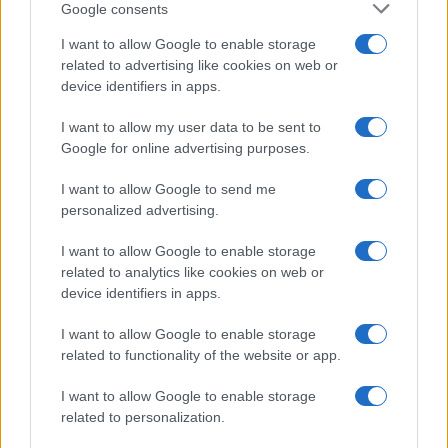
Google consents
Apple Watch Series 11, Ultra 3 és SE 3: Mit várhatunk és
mikor érdemes vásárolni
I want to allow Google to enable storage
related to advertising like cookies on web or
További hírek
device identifiers in apps.
I want to allow my user data to be sent to
Google for online advertising purposes.
LEGOLVASOTTABBAK
I want to allow Google to send me
personalized advertising.
Számos népszerű Samsung Galaxy készülék kimarad a One
UI 9 frissítésből – itt a lista az érintett modellekről
I want to allow Google to enable storage
iPhone 18 bemutató dátum - ekkor rántja le a leplet az
related to analytics like cookies on web or
Apple az új csúcsmobilokról
device identifiers in apps.
Az Android rejtett automatizmusai: hat funkció, amely
I want to allow Google to enable storage
észrevétlenül könnyíti meg a mindennapokat
related to functionality of the website or app.
Ez a rejtett Samsung funkció teljesen megváltoztatja a
I want to allow Google to enable storage
mobilhasználatot – sokan mégsem tudnak róla
related to personalization.
Nem biztos, hogy érdemes kivárni az iPhone 18 Prot